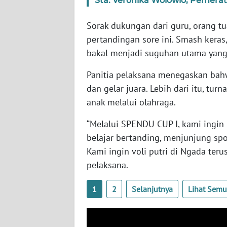
Sta. Veronika Wolowio, Pemera
WN
Sorak dukungan dari guru, orang t
RIAU
pertandingan sore ini. Smash keras
bakal menjadi suguhan utama yang
WN
SERAMBI
Panitia pelaksana menegaskan bah
dan gelar juara. Lebih dari itu, tu
WN
anak melalui olahraga.
JAMBI
“Melalui SPENDU CUP I, kami ingin
WN
belajar bertanding, menjunjung sp
SULTRA
Kami ingin voli putri di Ngada ter
pelaksana.
WN
NTB
1
2
Selanjutnya
Lihat Sem
WN
SULTENG