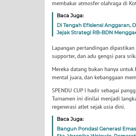
membakar atmosfer olahraga di Ko
WN
JABAR
Baca Juga:
Di Tengah Efisiensi Anggaran,
WN
Jejak Strategi RB-BDN Menggaet
BANTEN
Lapangan pertandingan dipastikan 
WN
supporter, dan adu gengsi para srik
NTT
Mereka datang bukan hanya untuk 
WN
mental juara, dan kebanggaan me
KEPRI
SPENDU CUP I hadir sebagai panggun
WN
Turnamen ini dinilai menjadi lang
PAPUA
regenerasi atlet sejak usia dini.
WN
Baca Juga:
PAPUA
Bangun Pondasi Generasi Emas
BARAT