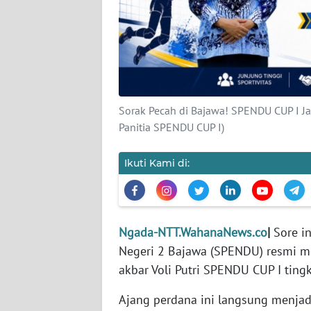
SIBER
REDAKSI
KARIR
Sorak Pecah di Bajawa! SPENDU CUP I Ja
DISCLAIMER
Panitia SPENDU CUP I)
Wahana
Ikuti Kami di:
News
Regional
WN
Ngada-NTT.WahanaNews.co
|
Sore i
SUMUT
Negeri 2 Bajawa (SPENDU) resmi me
akbar Voli Putri SPENDU CUP I tin
WN
JAKARTA
Ajang perdana ini langsung menjadi