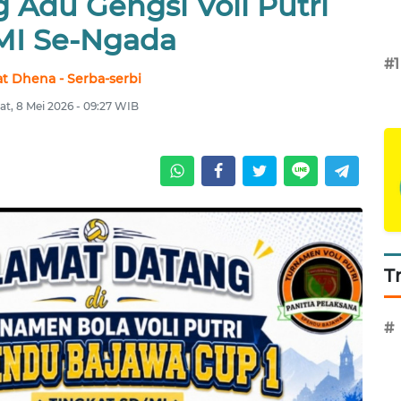
 Adu Gengsi Voli Putri
MI Se-Ngada
#1
at Dhena - Serba-serbi
t, 8 Mei 2026 - 09:27 WIB
T
#