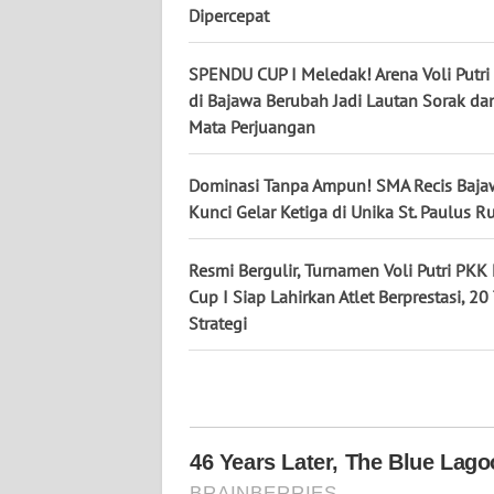
Dipercepat
WN
KALTENG
SPENDU CUP I Meledak! Arena Voli Putri
di Bajawa Berubah Jadi Lautan Sorak dan
WN
Mata Perjuangan
KALTARA
Dominasi Tanpa Ampun! SMA Recis Baja
WN
KALSEL
Kunci Gelar Ketiga di Unika St. Paulus R
WN
Resmi Bergulir, Turnamen Voli Putri PK
KALTIM
Cup I Siap Lahirkan Atlet Berprestasi, 2
Strategi
WN
SULSEL
WN
GORONTALO