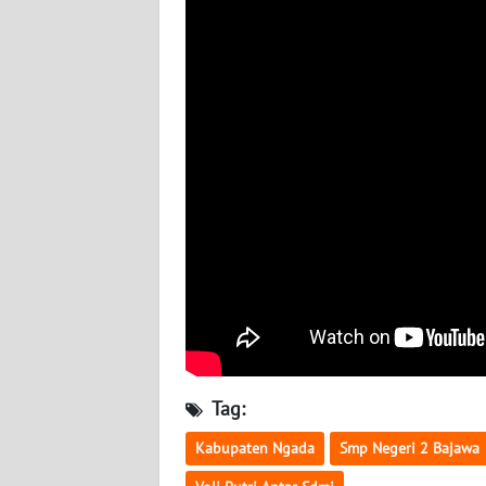
WN
SULBAR
WN
BABEL
WN
SUMBAR
WN
SUMSEL
WN
BENGKULU
Tag:
WN
Kabupaten Ngada
Smp Negeri 2 Bajawa
LAMPUNG