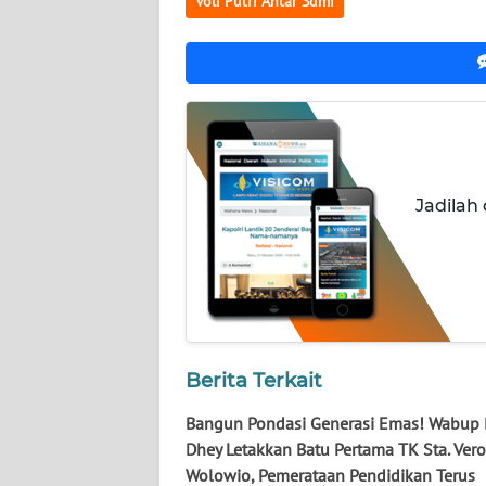
Voli Putri Antar Sdmi
WN
JATENG
WN
NUSANTARA
WN
Jadilah
JOGJA
WN
JATIM
WN
BALI
Berita Terkait
Bangun Pondasi Generasi Emas! Wabup 
WN
Dhey Letakkan Batu Pertama TK Sta. Ver
KALBAR
Wolowio, Pemerataan Pendidikan Terus