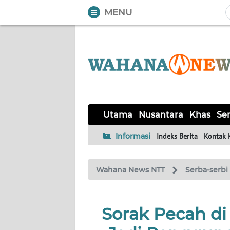
MENU
WAHANA
Tutup
TV
UTAMA
NUSANTARA
Utama
Nusantara
Khas
Ser
KHAS
Informasi
Indeks Berita
Kontak 
SERBA-
Wahana News NTT
Serba-serbi
SERBI
LABUAN
Sorak Pecah d
BAJO