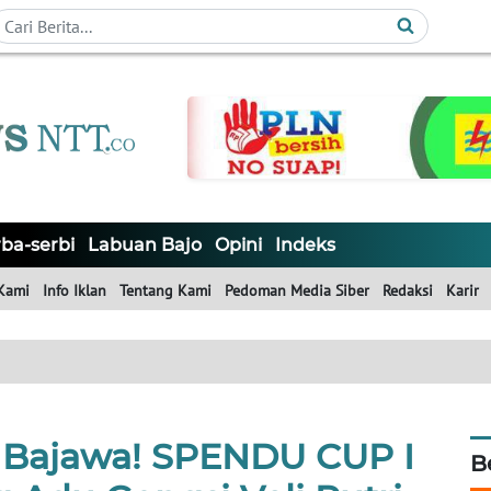
ba-serbi
Labuan Bajo
Opini
Indeks
Kami
Info Iklan
Tentang Kami
Pedoman Media Siber
Redaksi
Karir
i Bajawa! SPENDU CUP I
B