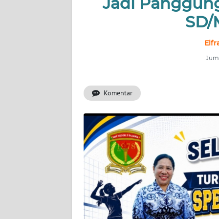
Jadi Panggung
OPINI
SD/
Informasi
Elfr
Juma
INDEKS
BERITA
Komentar
KONTAK
KAMI
INFO
IKLAN
TENTANG
KAMI
PEDOMAN
MEDIA