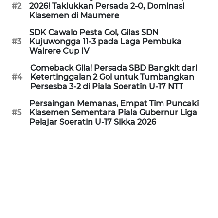
PEDOMAN
#2
2026! Taklukkan Persada 2-0, Dominasi
MEDIA
Klasemen di Maumere
SIBER
SDK Cawalo Pesta Gol, Gilas SDN
#3
Kujuwongga 11-3 pada Laga Pembuka
REDAKSI
Wairere Cup IV
Comeback Gila! Persada SBD Bangkit dari
KARIR
#4
Ketertinggalan 2 Gol untuk Tumbangkan
Persesba 3-2 di Piala Soeratin U-17 NTT
DISCLAIMER
Persaingan Memanas, Empat Tim Puncaki
#5
Klasemen Sementara Piala Gubernur Liga
Pelajar Soeratin U-17 Sikka 2026
Wahana
News
Regional
WN
SUMUT
WN
JAKARTA