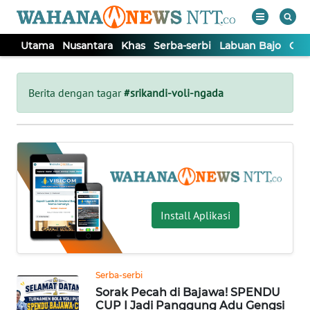
Utama
Nusantara
Khas
Serba-serbi
Labuan Bajo
Opi
WAHANA
Tutup
TV
Berita dengan tagar
#srikandi-voli-ngada
UTAMA
NUSANTARA
KHAS
Install Aplikasi
SERBA-
SERBI
Serba-serbi
Sorak Pecah di Bajawa! SPENDU
LABUAN
CUP I Jadi Panggung Adu Gengsi