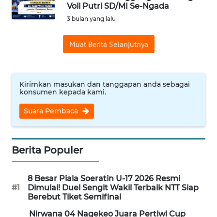
BAJO
Voli Putri SD/MI Se-Ngada
3 bulan yang lalu
OPINI
Muat Berita Selanjutnya
Informasi
INDEKS
Kirimkan masukan dan tanggapan anda sebagai
BERITA
konsumen kepada kami.
Suara Pembaca
KONTAK
KAMI
INFO
Berita Populer
IKLAN
8 Besar Piala Soeratin U-17 2026 Resmi
TENTANG
#1
Dimulai! Duel Sengit Wakil Terbaik NTT Siap
KAMI
Berebut Tiket Semifinal
Nirwana 04 Nagekeo Juara Pertiwi Cup