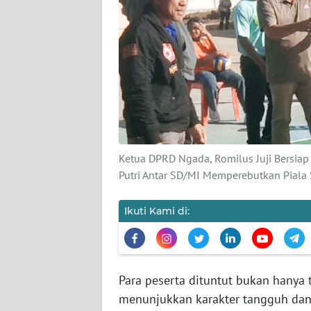
SIBER
REDAKSI
KARIR
DISCLAIMER
Wahana
Ketua DPRD Ngada, Romilus Juji Bersia
News
Putri Antar SD/MI Memperebutkan Piala
Regional
Ikuti Kami di:
WN
SUMUT
WN
Para peserta dituntut bukan hanya t
JAKARTA
menunjukkan karakter tangguh dan 