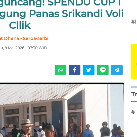
rguncang! SPENDU CUP I
gung Panas Srikandi Voli
#1
Cilik
at Dhena - Serba-serbi
u, 9 Mei 2026 - 07:30 WIB
T
#