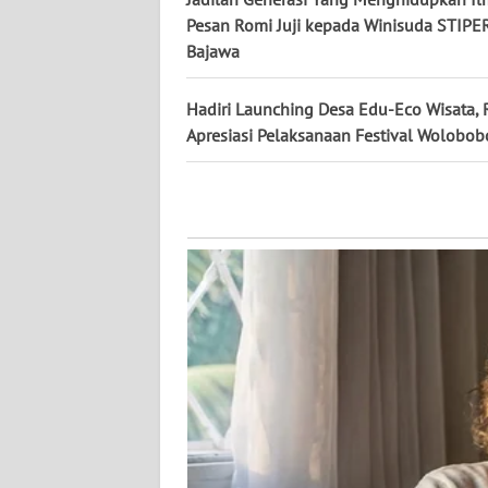
WN
Pesan Romi Juji kepada Winisuda STIPER
KALTENG
Bajawa
WN
Hadiri Launching Desa Edu-Eco Wisata, R
KALTARA
Apresiasi Pelaksanaan Festival Wolobo
WN
KALSEL
WN
KALTIM
WN
SULSEL
WN
GORONTALO