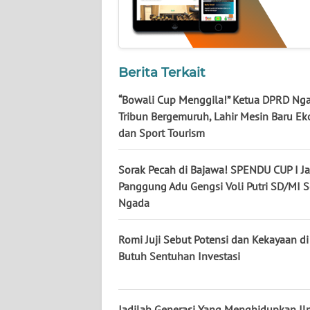
WN
JATENG
WN
Berita Terkait
NUSANTARA
“Bowali Cup Menggila!” Ketua DPRD Nga
Tribun Bergemuruh, Lahir Mesin Baru E
WN
dan Sport Tourism
JOGJA
Sorak Pecah di Bajawa! SPENDU CUP I Ja
WN
JATIM
Panggung Adu Gengsi Voli Putri SD/MI S
Ngada
WN
BALI
Romi Juji Sebut Potensi dan Kekayaan d
Butuh Sentuhan Investasi
WN
KALBAR
Jadilah Generasi Yang Menghidupkan Il