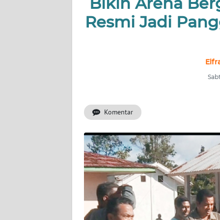
Bikin Arena Be
OPINI
Resmi Jadi Pang
Informasi
INDEKS
Elfr
BERITA
Sabt
KONTAK
KAMI
Komentar
INFO
IKLAN
TENTANG
KAMI
PEDOMAN
MEDIA