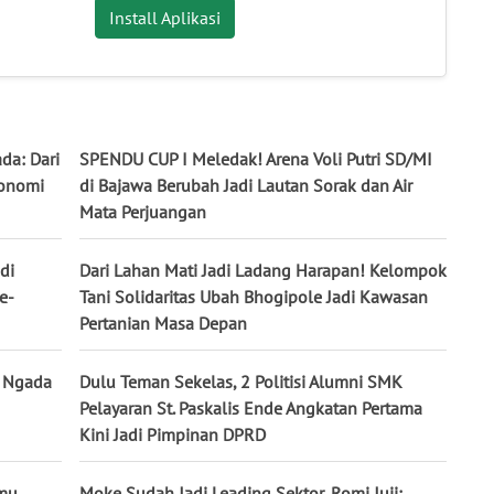
Install Aplikasi
da: Dari
SPENDU CUP I Meledak! Arena Voli Putri SD/MI
konomi
di Bajawa Berubah Jadi Lautan Sorak dan Air
Mata Perjuangan
di
Dari Lahan Mati Jadi Ladang Harapan! Kelompok
e-
Tani Solidaritas Ubah Bhogipole Jadi Kawasan
Pertanian Masa Depan
i Ngada
Dulu Teman Sekelas, 2 Politisi Alumni SMK
Pelayaran St. Paskalis Ende Angkatan Pertama
Kini Jadi Pimpinan DPRD
mu,
Moke Sudah Jadi Leading Sektor, Romi Juji: