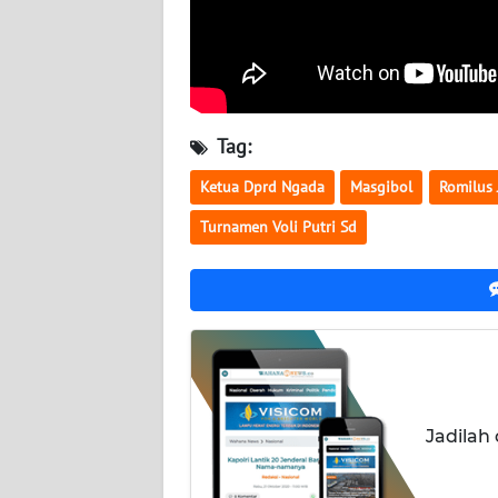
WN
SULBAR
WN
BABEL
Tag:
Ketua Dprd Ngada
Masgibol
Romilus 
WN
SUMBAR
Turnamen Voli Putri Sd
WN
SUMSEL
WN
BENGKULU
Jadilah
WN
LAMPUNG