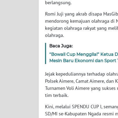
berlangsung.
WN
JABAR
Romi Juji yang akrab disapa MasGib
mendorong kemajuan olahraga di Ng
WN
kegiatan olahraga rakyat yang mel
BANTEN
olahraga.
WN
Baca Juga:
NTT
“Bowali Cup Menggila!” Ketua 
Mesin Baru Ekonomi dan Sport 
WN
KEPRI
Jejak kepeduliannya terhadap olahr
Polsek Aimere, Camat Aimere, dan
WN
PAPUA
Turnamen Voli Aimere yang sukses 
tim terbaik.
WN
Kini, melalui SPENDU CUP I, semang
PAPUA
BARAT
SD/MI se-Kabupaten Ngada resmi 