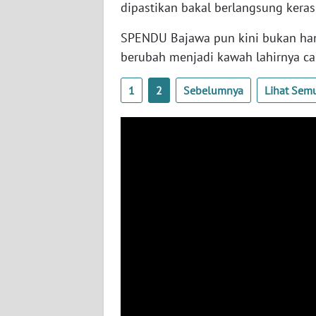
dipastikan bakal berlangsung keras
WN
SPENDU Bajawa pun kini bukan hany
RIAU
berubah menjadi kawah lahirnya ca
WN
SERAMBI
1
2
Sebelumnya
Lihat Sem
WN
JAMBI
WN
SULTRA
WN
NTB
WN
SULTENG