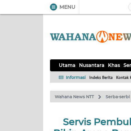
MENU
WAHANA
Tutup
TV
UTAMA
NUSANTARA
Utama
Nusantara
Khas
Ser
KHAS
Informasi
Indeks Berita
Kontak 
SERBA-
Wahana News NTT
Serba-serbi
SERBI
LABUAN
Servis Pembu
BAJO