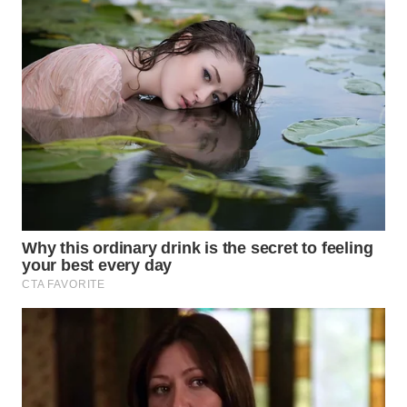
INFRASTRUKTUR
WAHANA
KONSUMEN
WAHANA
LISTRIK
WAHANA
TRAVEL
WAHANA
TV
WAHANANEWS
ID
WAHANANEWS