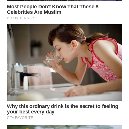
LABUANBAJO
WN
BORNEO
Wahana
Media
Group
WAHANA
NEWS
WAHANA
TANI
WAHANA
ADVOKAT
WAHANA