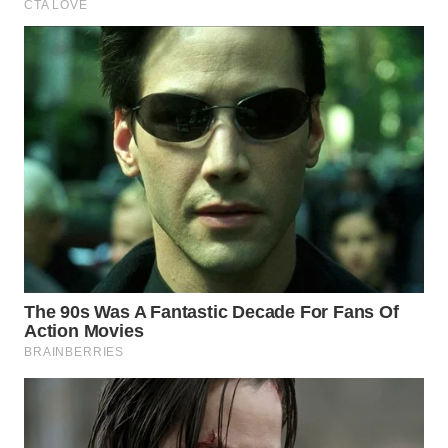
WN
CIREBON
WN
INDRAMAYU
WN
KUNINGAN
WN
MAJALENGKA
WN
SUBANG
WN
SUKABUMI