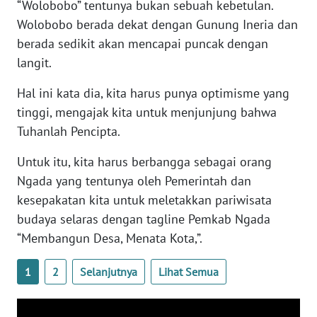
“Wolobobo” tentunya bukan sebuah kebetulan.
SULTENG
Wolobobo berada dekat dengan Gunung Ineria dan
berada sedikit akan mencapai puncak dengan
WN
SULBAR
langit.
Hal ini kata dia, kita harus punya optimisme yang
WN
BABEL
tinggi, mengajak kita untuk menjunjung bahwa
Tuhanlah Pencipta.
WN
Untuk itu, kita harus berbangga sebagai orang
SUMBAR
Ngada yang tentunya oleh Pemerintah dan
kesepakatan kita untuk meletakkan pariwisata
WN
SUMSEL
budaya selaras dengan tagline Pemkab Ngada
“Membangun Desa, Menata Kota,”.
WN
BENGKULU
1
2
Selanjutnya
Lihat Semua
WN