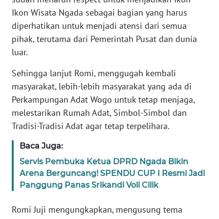
BARAT
Ikon Wisata Ngada sebagai bagian yang harus
diperhatikan untuk menjadi atensi dari semua
WN
pihak, terutama dari Pemerintah Pusat dan dunia
RIAU
luar.
WN
Sehingga lanjut Romi, menggugah kembali
SERAMBI
masyarakat, lebih-lebih masyarakat yang ada di
Perkampungan Adat Wogo untuk tetap menjaga,
WN
melestarikan Rumah Adat, Simbol-Simbol dan
JAMBI
Tradisi-Tradisi Adat agar tetap terpelihara.
WN
Baca Juga:
SULTRA
Servis Pembuka Ketua DPRD Ngada Bikin
Arena Berguncang! SPENDU CUP I Resmi Jadi
WN
Panggung Panas Srikandi Voli Cilik
NTB
Romi Juji mengungkapkan, mengusung tema
WN