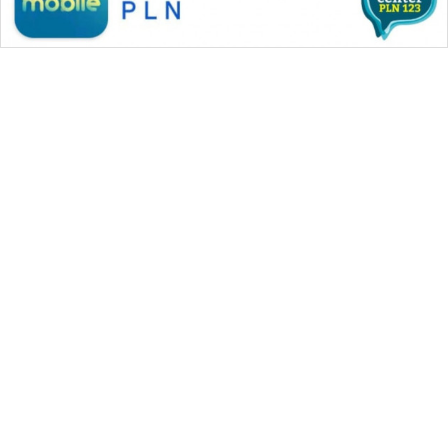
WAHANA MEDIA GROUP
|
|
|
WAHANA NEWS co
WAHANA TANI
WAHANA ADVOKAT
|
|
WAHANA INFRASTRUKTUR
WAHANA KONSUMEN
|
|
|
WAHANA LISTRIK
WAHANA TRAVEL
WAHANA TV
|
|
|
WAHANANEWS id
WAHANANEWS CO ID
WAHANANEWS NET
|
|
|
WAHANA SPORT ID
Wahana UMKM
Wahana Seleb
|
|
|
Wahana Persona
Wahana Otomotif
Wahana Health