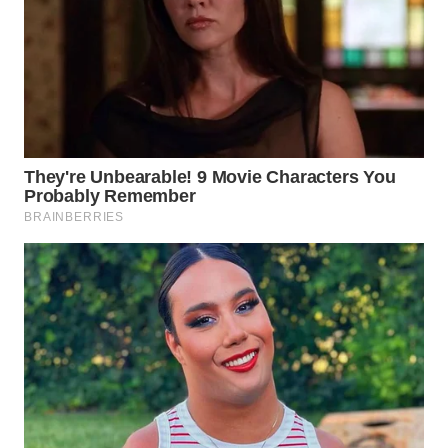
CO ID
WAHANANEWS
NET
WAHANA
SPORT
WAHANA
UMKM
WAHANA
SELEB
WAHANA
PERSONA
WAHANA
OTOMOTIF