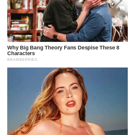
KARAWANG
WN
BEKASI
WN
BOGOR
WN
DEPOK
WN
TAPANULI
UTARA
WN
SAMOSIR