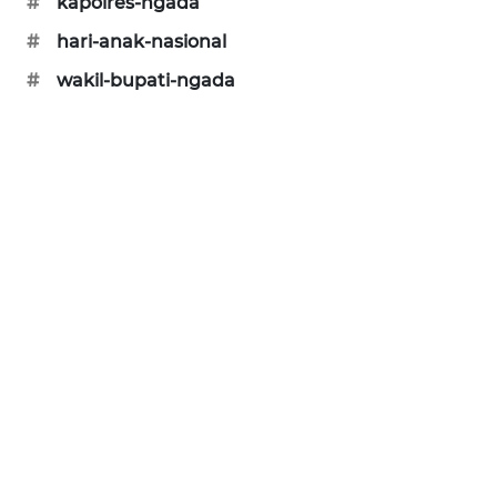
#
kapolres-ngada
PERAPKI
#
hari-anak-nasional
NEWS
#
wakil-bupati-ngada
SONYA
ASA
NEWS