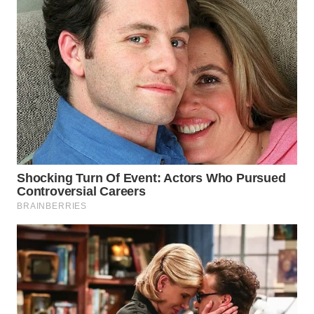
WN
LABUHANBATU
WN
TAPANULI
TENGAH
WN DELI
SERDANG
WN
TEBING
TINGGI
WN
PAKPAK
WN