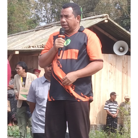
BAJO
OPINI
Informasi
INDEKS
BERITA
KONTAK
KAMI
INFO
IKLAN
TENTANG
KAMI