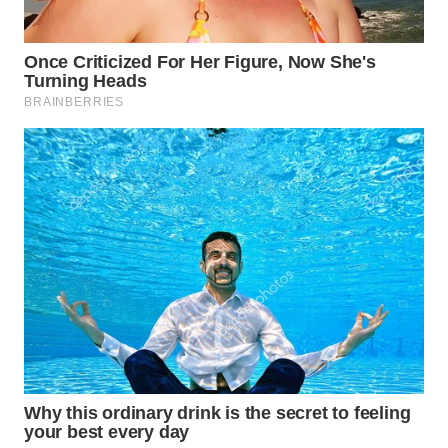
WN
PADANG
LAWAS
WN
SUMEDANG
WN
CIANJUR
WN
KEPULAUAN
SERIBU
WN
TANGERANG
WN
BINJAI