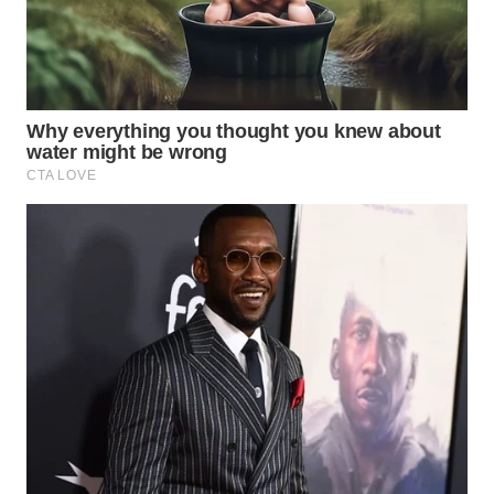
MADURA
WN
SURABAYA
WN
NATUNA
WN
BINTAN
WN
MANDALIKA
WN
LIKUPANG
WN