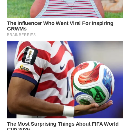
WAHANA
HEALTH
WAHANA
DESA
WISATA
LAPAK
WAHANA
Wahana
Network
KONSUMEN
LISTRIK
MASYARAKAT