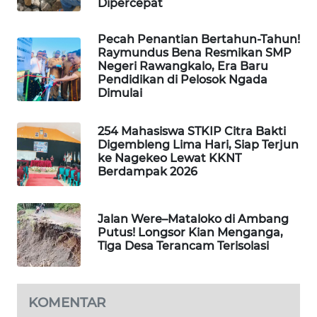
Dipercepat
NEWS
Pecah Penantian Bertahun-Tahun!
SIDIKALANG
Raymundus Bena Resmikan SMP
NEWS
Negeri Rawangkalo, Era Baru
Pendidikan di Pelosok Ngada
Dimulai
SIBARAGAS
NEWS
254 Mahasiswa STKIP Citra Bakti
Digembleng Lima Hari, Siap Terjun
METRO
ke Nagekeo Lewat KKNT
SIANTAR
Berdampak 2026
NEWS
METRO
Jalan Were–Mataloko di Ambang
MEDAN
Putus! Longsor Kian Menganga,
NEWS
Tiga Desa Terancam Terisolasi
METRO
JAKARTA
KOMENTAR
NEWS