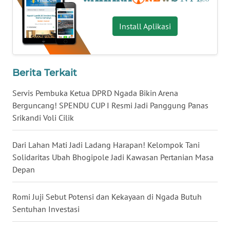
Install Aplikasi
WN
KALTENG
WN
Berita Terkait
KALTARA
Servis Pembuka Ketua DPRD Ngada Bikin Arena
WN
Berguncang! SPENDU CUP I Resmi Jadi Panggung Panas
KALSEL
Srikandi Voli Cilik
WN
Dari Lahan Mati Jadi Ladang Harapan! Kelompok Tani
KALTIM
Solidaritas Ubah Bhogipole Jadi Kawasan Pertanian Masa
Depan
WN
SULSEL
Romi Juji Sebut Potensi dan Kekayaan di Ngada Butuh
Sentuhan Investasi
WN
GORONTALO