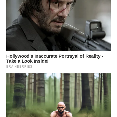
WN
PURWAKARTA
WN
PRIANGAN
TIMUR
WN
SEMARANG
WN
SOLO
WN
BOROBUDUR
WN