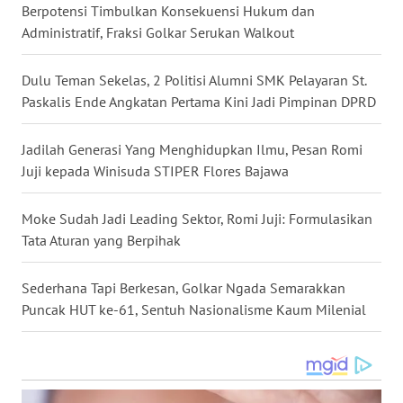
Berpotensi Timbulkan Konsekuensi Hukum dan
Administratif, Fraksi Golkar Serukan Walkout
WN
SULUT
Dulu Teman Sekelas, 2 Politisi Alumni SMK Pelayaran St.
Paskalis Ende Angkatan Pertama Kini Jadi Pimpinan DPRD
WN
MALUKU
Jadilah Generasi Yang Menghidupkan Ilmu, Pesan Romi
Juji kepada Winisuda STIPER Flores Bajawa
WN
MALUT
Moke Sudah Jadi Leading Sektor, Romi Juji: Formulasikan
Tata Aturan yang Berpihak
WN
DAIRI
Sederhana Tapi Berkesan, Golkar Ngada Semarakkan
Puncak HUT ke-61, Sentuh Nasionalisme Kaum Milenial
WN
DANAU
TOBA
WN