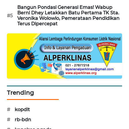
Bangun Pondasi Generasi Emas! Wabup
ENERGI
Berni Dhey Letakkan Batu Pertama TK Sta.
#5
NEWS
Veronika Wolowio, Pemerataan Pendidikan
Terus Dipercepat
CILEUNGSI
NEWS
BERKAT
NEWS
BERAMPU
NEWS
Trending
ANUGERAH
NEWS
#
kopdit
AKHLAK
#
rb-bdn
ID