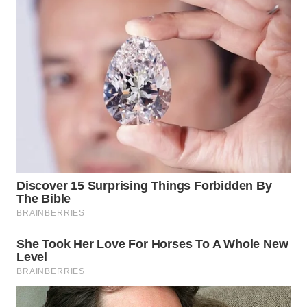
NIAS
WN
LANGKAT
WN
TAPANULI
SELATAN
WN
TANJUNG
LESUNG
WN
KARO
WN
SIMALUNGUN