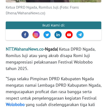
PEDOMAN
MEDIA
Ketua DPRD Ngada, Romilus Juji. (Foto: Frans
SIBER
Dhena/WahanaNews.co)
REDAKSI
Ikuti Kami di:
KARIR
NTT.WahanaNews.co
-Ngada|
Ketua DPRD Ngada,
DISCLAIMER
Romilus Juji atau yang akrab disapa Romi Juji
Wahana
mengapresiasi pelaksanaan Festival Wolobobo
News
tahun 2025.
Regional
“Saya selaku Pimpinan DPRD Kabupaten Ngada
WN
mengatas namai Lembaga DPRD Kabupaten Ngada,
SUMUT
mengucapakan proficat dan rasa bangga serta
respect untuk penyelenggaraan kegiatan Festival
WN
Wolobobo
yang sudah diselenggarakan tiga kali
JAKARTA