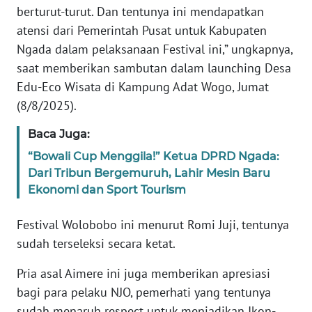
berturut-turut. Dan tentunya ini mendapatkan
atensi dari Pemerintah Pusat untuk Kabupaten
WN
Ngada dalam pelaksanaan Festival ini,” ungkapnya,
JABAR
saat memberikan sambutan dalam launching Desa
WN
Edu-Eco Wisata di Kampung Adat Wogo, Jumat
BANTEN
(8/8/2025).
Baca Juga:
WN
NTT
“Bowali Cup Menggila!” Ketua DPRD Ngada:
Dari Tribun Bergemuruh, Lahir Mesin Baru
WN
Ekonomi dan Sport Tourism
KEPRI
Festival Wolobobo ini menurut Romi Juji, tentunya
WN
sudah terseleksi secara ketat.
PAPUA
Pria asal Aimere ini juga memberikan apresiasi
bagi para pelaku NJO, pemerhati yang tentunya
WN
PAPUA
sudah menaruh respect untuk menjadikan Ikon-