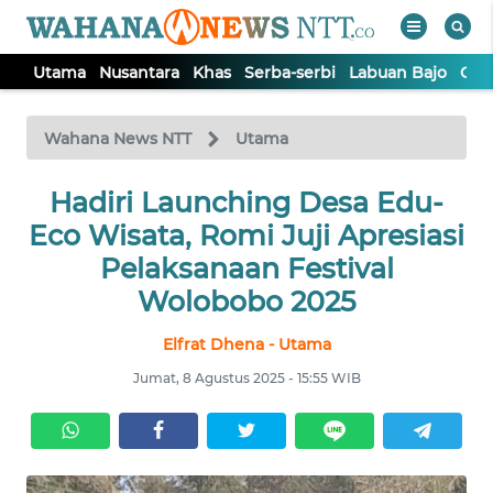
Utama
Nusantara
Khas
Serba-serbi
Labuan Bajo
Opi
WAHANA
Tutup
TV
Wahana News NTT
Utama
Hadiri Launching Desa Edu-
UTAMA
Eco Wisata, Romi Juji Apresiasi
NUSANTARA
Pelaksanaan Festival
Wolobobo 2025
KHAS
Elfrat Dhena - Utama
Jumat, 8 Agustus 2025 - 15:55 WIB
SERBA-
SERBI
LABUAN