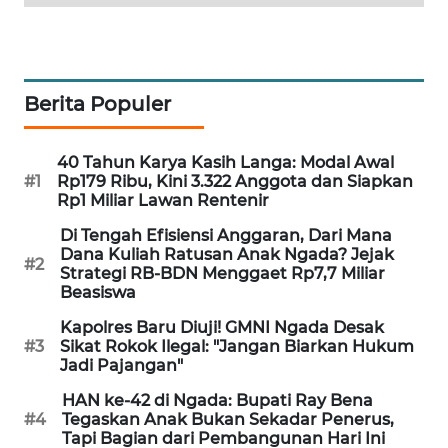
KRT
NEWS
Berita Populer
KARING
NEWS
40 Tahun Karya Kasih Langa: Modal Awal
#1
Rp179 Ribu, Kini 3.322 Anggota dan Siapkan
JURNAL
Rp1 Miliar Lawan Rentenir
MARITIM
Di Tengah Efisiensi Anggaran, Dari Mana
Dana Kuliah Ratusan Anak Ngada? Jejak
#2
HUMBANG
Strategi RB-BDN Menggaet Rp7,7 Miliar
NEWS
Beasiswa
Kapolres Baru Diuji! GMNI Ngada Desak
GARONGGANG
#3
Sikat Rokok Ilegal: "Jangan Biarkan Hukum
NEWS
Jadi Pajangan"
HAN ke-42 di Ngada: Bupati Ray Bena
FISUELRI
#4
Tegaskan Anak Bukan Sekadar Penerus,
ID
Tapi Bagian dari Pembangunan Hari Ini