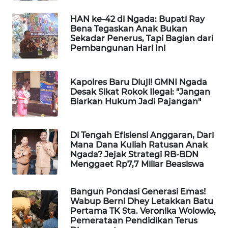
LKKI
HAN ke-42 di Ngada: Bupati Ray
Bena Tegaskan Anak Bukan
KOPEKLIN
Sekadar Penerus, Tapi Bagian dari
Pembangunan Hari Ini
PORTAL
KONSUMEN
Kapolres Baru Diuji! GMNI Ngada
Desak Sikat Rokok Ilegal: "Jangan
Biarkan Hukum Jadi Pajangan"
FORWAMKI
ALPERKLINAS
Di Tengah Efisiensi Anggaran, Dari
Mana Dana Kuliah Ratusan Anak
Ngada? Jejak Strategi RB-BDN
FORJASIDA
Menggaet Rp7,7 Miliar Beasiswa
TAMBANG
Bangun Pondasi Generasi Emas!
NEWS
Wabup Berni Dhey Letakkan Batu
Pertama TK Sta. Veronika Wolowio,
SITUNGIR
Pemerataan Pendidikan Terus