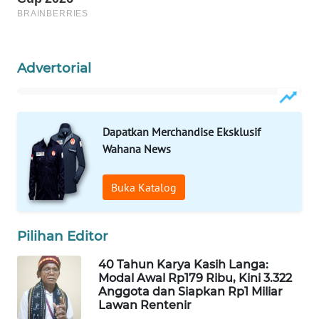
KELISTRIKAN
WALINKI
ID
Advertorial
MAWAKA
ID
Dapatkan Merchandise Eksklusif
Wahana News
MARTABAT
NET
Buka Katalog
PLN
WATCH
Pilihan Editor
MKLI
40 Tahun Karya Kasih Langa:
Modal Awal Rp179 Ribu, Kini 3.322
Anggota dan Siapkan Rp1 Miliar
LPKKI
Lawan Rentenir