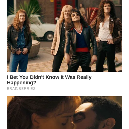
WN
PADANG
LAWAS
WN
SUMEDANG
WN
CIANJUR
WN
KEPULAUAN
SERIBU
WN
TANGERANG
WN
BINJAI