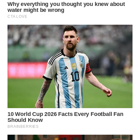
KARAWANG
WN
BEKASI
WN
BOGOR
WN
DEPOK
WN
TAPANULI
UTARA
WN
SAMOSIR