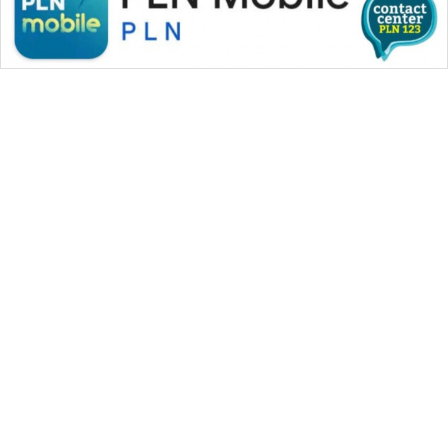
WAHANA MEDIA GROUP
|
|
|
WAHANA NEWS co
WAHANA TANI
WAHANA ADVOKAT
|
|
WAHANA INFRASTRUKTUR
WAHANA KONSUMEN
|
|
|
WAHANA LISTRIK
WAHANA TRAVEL
WAHANA TV
|
|
|
WAHANANEWS id
WAHANANEWS CO ID
WAHANANEWS NET
|
|
|
WAHANA SPORT ID
Wahana UMKM
Wahana Seleb