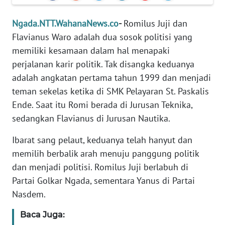
PEDOMAN
MEDIA
Ngada.NTT.WahanaNews.co
-
Romilus Juji dan
SIBER
Flavianus Waro adalah dua sosok politisi yang
memiliki kesamaan dalam hal menapaki
REDAKSI
perjalanan karir politik. Tak disangka keduanya
KARIR
adalah angkatan pertama tahun 1999 dan menjadi
teman sekelas ketika di SMK Pelayaran St. Paskalis
DISCLAIMER
Ende. Saat itu Romi berada di Jurusan Teknika,
sedangkan Flavianus di Jurusan Nautika.
Wahana
News
Ibarat sang pelaut, keduanya telah hanyut dan
Regional
memilih berbalik arah menuju panggung politik
dan menjadi politisi. Romilus Juji berlabuh di
WN
Partai Golkar Ngada, sementara Yanus di Partai
SUMUT
Nasdem.
WN
Baca Juga:
JAKARTA