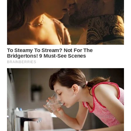
WN
CIREBON
WN
INDRAMAYU
WN
KUNINGAN
WN
MAJALENGKA
WN
SUBANG
WN
SUKABUMI