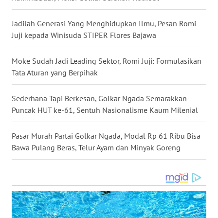
Jadilah Generasi Yang Menghidupkan Ilmu, Pesan Romi
WN
SULUT
Juji kepada Winisuda STIPER Flores Bajawa
WN
Moke Sudah Jadi Leading Sektor, Romi Juji: Formulasikan
MALUKU
Tata Aturan yang Berpihak
WN
Sederhana Tapi Berkesan, Golkar Ngada Semarakkan
MALUT
Puncak HUT ke-61, Sentuh Nasionalisme Kaum Milenial
WN
Pasar Murah Partai Golkar Ngada, Modal Rp 61 Ribu Bisa
DAIRI
Bawa Pulang Beras, Telur Ayam dan Minyak Goreng
WN
DANAU
TOBA
WN