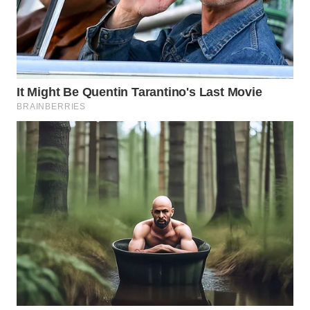
WN
LABUHANBATU
WN
TAPANULI
TENGAH
WN DELI
SERDANG
WN
TEBING
TINGGI
WN
PAKPAK
WN