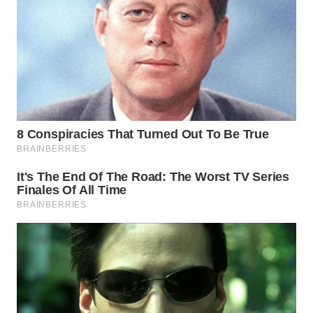
LABUANBAJO
WN
BORNEO
Wahana
Media
Group
WAHANA
NEWS
WAHANA
TANI
WAHANA
ADVOKAT
WAHANA