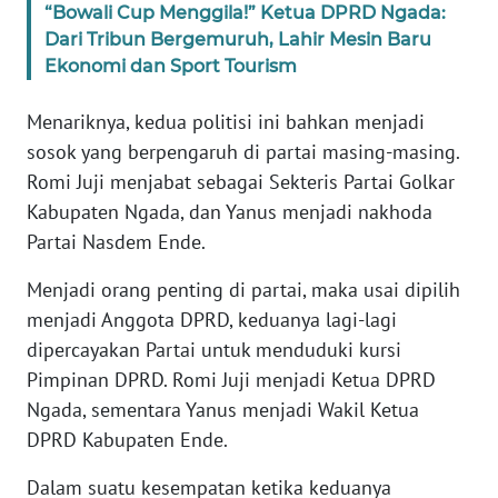
“Bowali Cup Menggila!” Ketua DPRD Ngada:
Dari Tribun Bergemuruh, Lahir Mesin Baru
WN
Ekonomi dan Sport Tourism
JABAR
Menariknya, kedua politisi ini bahkan menjadi
WN
sosok yang berpengaruh di partai masing-masing.
BANTEN
Romi Juji menjabat sebagai Sekteris Partai Golkar
Kabupaten Ngada, dan Yanus menjadi nakhoda
WN
Partai Nasdem Ende.
NTT
Menjadi orang penting di partai, maka usai dipilih
WN
menjadi Anggota DPRD, keduanya lagi-lagi
KEPRI
dipercayakan Partai untuk menduduki kursi
Pimpinan DPRD. Romi Juji menjadi Ketua DPRD
WN
PAPUA
Ngada, sementara Yanus menjadi Wakil Ketua
DPRD Kabupaten Ende.
WN
Dalam suatu kesempatan ketika keduanya
PAPUA