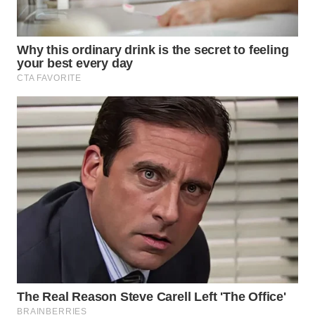
WN
PURWAKARTA
WN
PRIANGAN
TIMUR
WN
SEMARANG
WN
SOLO
WN
BOROBUDUR
WN