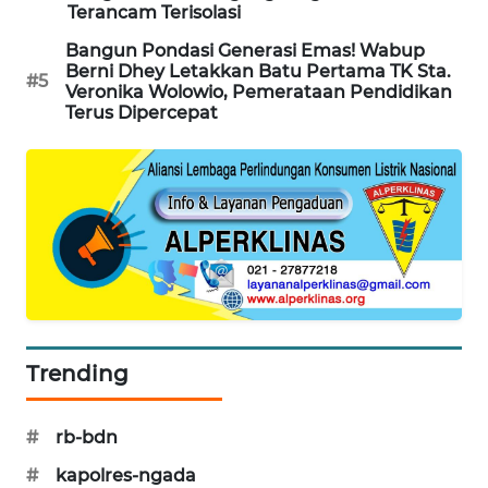
Terancam Terisolasi
KRT
Bangun Pondasi Generasi Emas! Wabup
NEWS
Berni Dhey Letakkan Batu Pertama TK Sta.
#5
Veronika Wolowio, Pemerataan Pendidikan
Terus Dipercepat
KARING
NEWS
JURNAL
MARITIM
HUMBANG
NEWS
GARONGGANG
Trending
NEWS
#
rb-bdn
FISUELRI
ID
#
kapolres-ngada