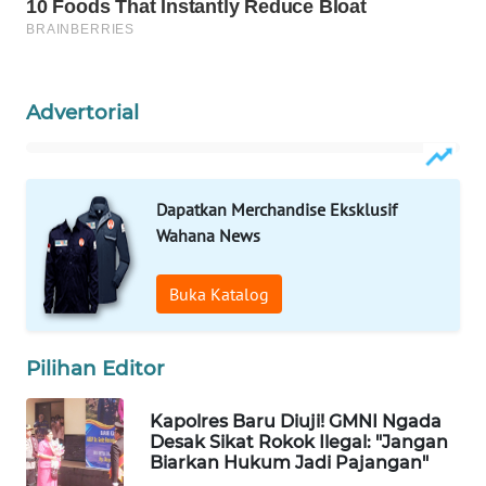
WAHANA
HEALTH
Advertorial
WAHANA
DESA
WISATA
Dapatkan Merchandise Eksklusif
Wahana News
LAPAK
WAHANA
Buka Katalog
Wahana
Network
Pilihan Editor
KONSUMEN
LISTRIK
Kapolres Baru Diuji! GMNI Ngada
Desak Sikat Rokok Ilegal: "Jangan
Biarkan Hukum Jadi Pajangan"
MASYARAKAT