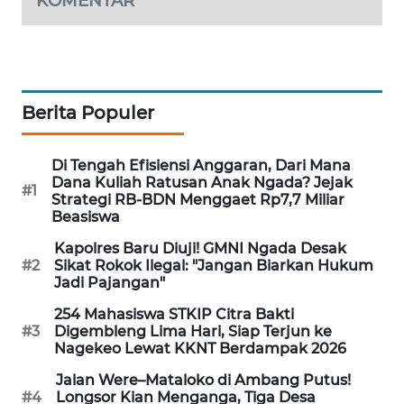
KOMENTAR
NEWS
SIDIKALANG
NEWS
Berita Populer
SIBARAGAS
NEWS
Di Tengah Efisiensi Anggaran, Dari Mana
Dana Kuliah Ratusan Anak Ngada? Jejak
METRO
#1
Strategi RB-BDN Menggaet Rp7,7 Miliar
SIANTAR
Beasiswa
NEWS
Kapolres Baru Diuji! GMNI Ngada Desak
#2
Sikat Rokok Ilegal: "Jangan Biarkan Hukum
METRO
Jadi Pajangan"
MEDAN
NEWS
254 Mahasiswa STKIP Citra Bakti
#3
Digembleng Lima Hari, Siap Terjun ke
Nagekeo Lewat KKNT Berdampak 2026
METRO
JAKARTA
Jalan Were–Mataloko di Ambang Putus!
NEWS
#4
Longsor Kian Menganga, Tiga Desa