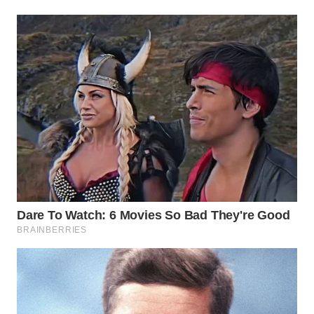
MADURA
WN
SURABAYA
WN
NATUNA
WN
BINTAN
WN
MANDALIKA
WN
LIKUPANG
WN