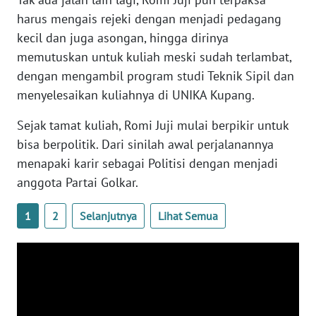
SULTENG
harus mengais rejeki dengan menjadi pedagang
kecil dan juga asongan, hingga dirinya
WN
memutuskan untuk kuliah meski sudah terlambat,
SULBAR
dengan mengambil program studi Teknik Sipil dan
menyelesaikan kuliahnya di UNIKA Kupang.
WN
BABEL
Sejak tamat kuliah, Romi Juji mulai berpikir untuk
bisa berpolitik. Dari sinilah awal perjalanannya
WN
SUMBAR
menapaki karir sebagai Politisi dengan menjadi
anggota Partai Golkar.
WN
SUMSEL
1
2
Selanjutnya
Lihat Semua
WN
BENGKULU
WN