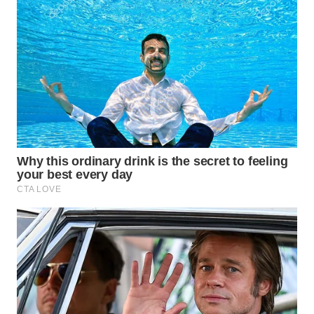
NIAS
WN
LANGKAT
WN
TAPANULI
SELATAN
WN
TANJUNG
LESUNG
WN
KARO
WN
SIMALUNGUN