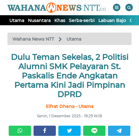
Utama
Nusantara
Khas
Serba-serbi
Labuan Bajo
Opi
WAHANA
Tutup
TV
Wahana News NTT
Utama
Dulu Teman Sekelas, 2 Politisi
UTAMA
Alumni SMK Pelayaran St.
NUSANTARA
Paskalis Ende Angkatan
Pertama Kini Jadi Pimpinan
KHAS
DPRD
Elfrat Dhena - Utama
SERBA-
SERBI
Senin, 1 Desember 2025 - 19:29 WIB
LABUAN