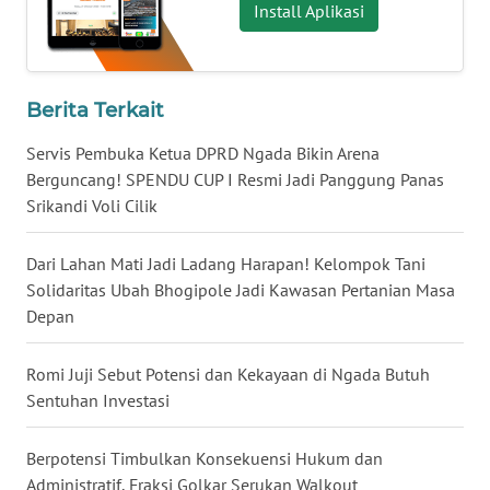
Install Aplikasi
WN
KALTENG
Berita Terkait
WN
Servis Pembuka Ketua DPRD Ngada Bikin Arena
KALTARA
Berguncang! SPENDU CUP I Resmi Jadi Panggung Panas
Srikandi Voli Cilik
WN
KALSEL
Dari Lahan Mati Jadi Ladang Harapan! Kelompok Tani
Solidaritas Ubah Bhogipole Jadi Kawasan Pertanian Masa
WN
Depan
KALTIM
Romi Juji Sebut Potensi dan Kekayaan di Ngada Butuh
WN
Sentuhan Investasi
SULSEL
Berpotensi Timbulkan Konsekuensi Hukum dan
WN
Administratif, Fraksi Golkar Serukan Walkout
GORONTALO