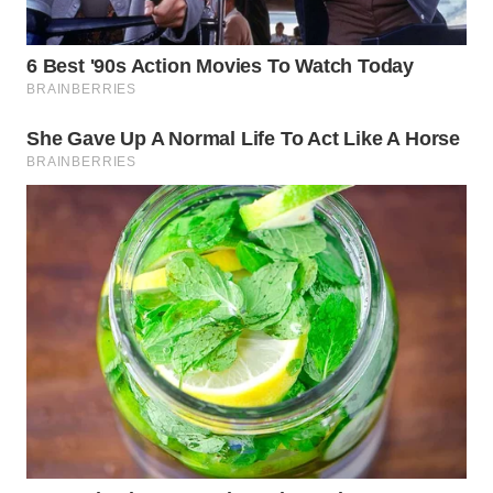
CO ID
WAHANANEWS
NET
WAHANA
SPORT
WAHANA
UMKM
WAHANA
SELEB
WAHANA
PERSONA
WAHANA
OTOMOTIF