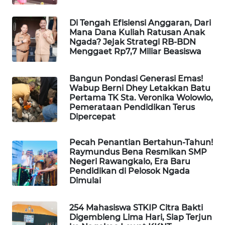
KELISTRIKAN
Di Tengah Efisiensi Anggaran, Dari
Mana Dana Kuliah Ratusan Anak
WALINKI
Ngada? Jejak Strategi RB-BDN
ID
Menggaet Rp7,7 Miliar Beasiswa
MAWAKA
Bangun Pondasi Generasi Emas!
ID
Wabup Berni Dhey Letakkan Batu
Pertama TK Sta. Veronika Wolowio,
Pemerataan Pendidikan Terus
MARTABAT
Dipercepat
NET
Pecah Penantian Bertahun-Tahun!
PLN
Raymundus Bena Resmikan SMP
WATCH
Negeri Rawangkalo, Era Baru
Pendidikan di Pelosok Ngada
Dimulai
MKLI
254 Mahasiswa STKIP Citra Bakti
LPKKI
Digembleng Lima Hari, Siap Terjun