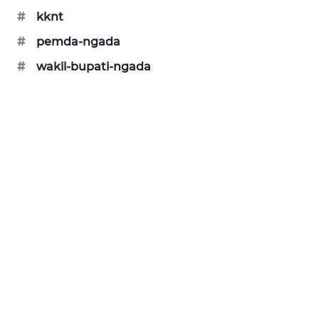
#
kknt
ENERGI
#
pemda-ngada
NEWS
#
wakil-bupati-ngada
CILEUNGSI
NEWS
BERKAT
NEWS
BERAMPU
NEWS
ANUGERAH
NEWS
AKHLAK
ID