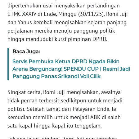
BARAT
dipertemukan usai menyaksikan pertandingan
ETMC XXXIV di Ende, Minggu (30/11/25), Romi Juji
WN
dan Yanus kembali mengisahkan sejarah panjang
RIAU
perjalanan mereka menuju panggung politik
hingga menduduki kursi pimpinan DPRD.
WN
SERAMBI
Baca Juga:
Servis Pembuka Ketua DPRD Ngada Bikin
WN
Arena Berguncang! SPENDU CUP I Resmi Jadi
JAMBI
Panggung Panas Srikandi Voli Cilik
WN
Singkat cerita, Romi Juji mengisahkan, awalnya
SULTRA
tidak pernah terbersit sedikitpun untuk menjadi
politisi. Setelah tamat dari Pelayaran Ende, Ia
WN
kemudian memilih untuk menjadi ABK di salah
NTB
satu kapal hingga kapal itu tenggelam.
WN
Tak ada jalan lain lagi, Romi Juji pun terpaksa