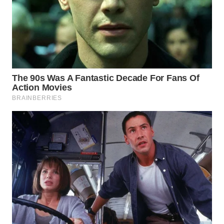
INFRASTRUKTUR
WAHANA
KONSUMEN
WAHANA
LISTRIK
WAHANA
TRAVEL
WAHANA
TV
WAHANANEWS
ID
WAHANANEWS