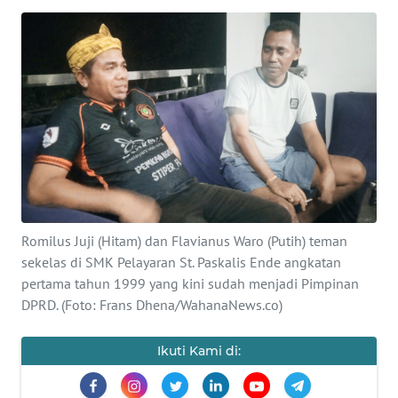
BAJO
OPINI
Informasi
INDEKS
BERITA
KONTAK
KAMI
Romilus Juji (Hitam) dan Flavianus Waro (Putih) teman
sekelas di SMK Pelayaran St. Paskalis Ende angkatan
INFO
pertama tahun 1999 yang kini sudah menjadi Pimpinan
IKLAN
DPRD. (Foto: Frans Dhena/WahanaNews.co)
TENTANG
Ikuti Kami di:
KAMI