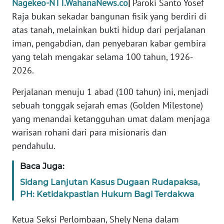
Nagekeo-NTT.WahanaNews.co
|
Paroki Santo Yosef
PEDOMAN
MEDIA
Raja bukan sekadar bangunan fisik yang berdiri di
SIBER
atas tanah, melainkan bukti hidup dari perjalanan
iman, pengabdian, dan penyebaran kabar gembira
REDAKSI
yang telah mengakar selama 100 tahun, 1926-
2026.
KARIR
Perjalanan menuju 1 abad (100 tahun) ini, menjadi
DISCLAIMER
sebuah tonggak sejarah emas (Golden Milestone)
yang menandai ketangguhan umat dalam menjaga
Wahana
warisan rohani dari para misionaris dan
News
pendahulu.
Regional
Baca Juga:
WN
Sidang Lanjutan Kasus Dugaan Rudapaksa,
SUMUT
PH: Ketidakpastian Hukum Bagi Terdakwa
WN
Ketua Seksi Perlombaan, Shely Nena dalam
JAKARTA