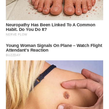
WN
SULUT
WN
MALUKU
WN
MALUT
WN
DAIRI
WN
DANAU
TOBA
WN