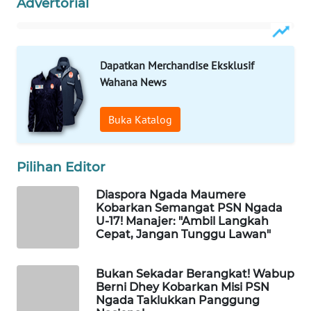
Advertorial
INFRASTRUKTUR
WAHANA
KONSUMEN
Dapatkan Merchandise Eksklusif
Wahana News
WAHANA
LISTRIK
Buka Katalog
WAHANA
TRAVEL
Pilihan Editor
Diaspora Ngada Maumere
WAHANA
Kobarkan Semangat PSN Ngada
TV
U-17! Manajer: "Ambil Langkah
Cepat, Jangan Tunggu Lawan"
WAHANANEWS
ID
Bukan Sekadar Berangkat! Wabup
Berni Dhey Kobarkan Misi PSN
WAHANANEWS
Ngada Taklukkan Panggung