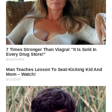
WN
CIREBON
WN
INDRAMAYU
WN
KUNINGAN
WN
MAJALENGKA
WN
SUBANG
WN
SUKABUMI