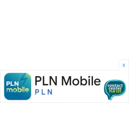
PERAPKI
NEWS
SONYA
ASA
NEWS
X