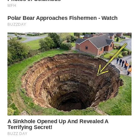
KARAWANG
WN
BEKASI
WN
BOGOR
WN
DEPOK
WN
TAPANULI
UTARA
WN
SAMOSIR