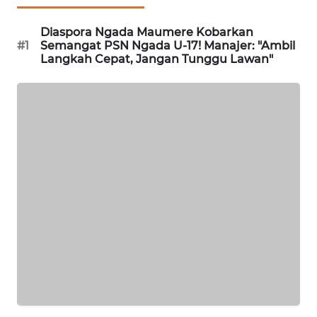
KELISTRIKAN
Diaspora Ngada Maumere Kobarkan
#1
Semangat PSN Ngada U-17! Manajer: "Ambil
WALINKI
Langkah Cepat, Jangan Tunggu Lawan"
ID
MAWAKA
ID
MARTABAT
NET
PLN
WATCH
MKLI
LPKKI