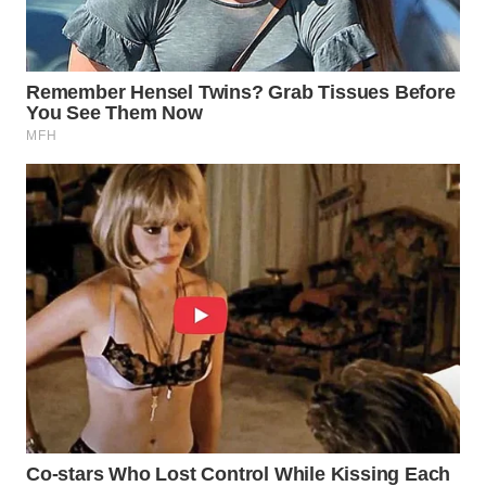
MADURA
WN
SURABAYA
WN
NATUNA
WN
BINTAN
WN
MANDALIKA
WN
LIKUPANG
WN