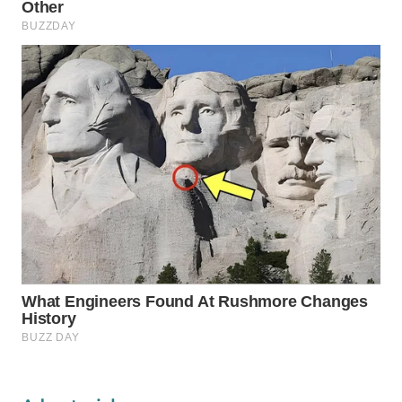
LABUANBAJO
WN
BORNEO
Wahana
Media
Group
WAHANA
NEWS
WAHANA
TANI
WAHANA
ADVOKAT
WAHANA