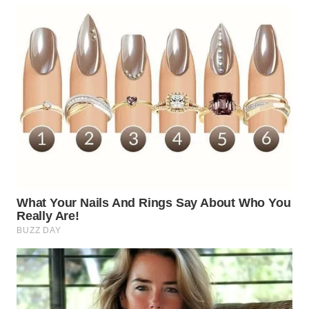
WN
PADANG
LAWAS
WN
SUMEDANG
WN
CIANJUR
WN
KEPULAUAN
SERIBU
WN
TANGERANG
WN
BINJAI