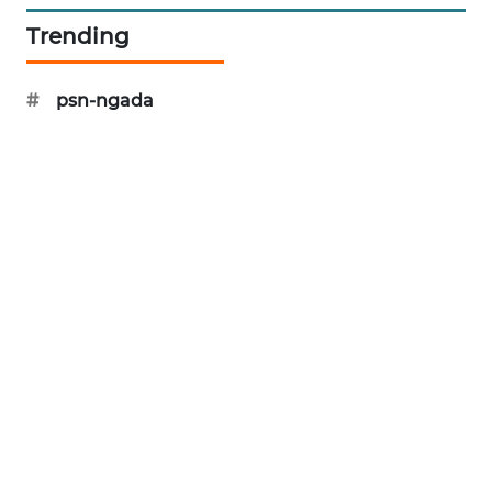
LKKI
Trending
KOPEKLIN
#
psn-ngada
PORTAL
KONSUMEN
FORWAMKI
ALPERKLINAS
FORJASIDA
TAMBANG
NEWS
SITUNGIR