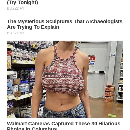
WN
LABUHANBATU
WN
TAPANULI
TENGAH
WN DELI
SERDANG
WN
TEBING
TINGGI
WN
PAKPAK
WN