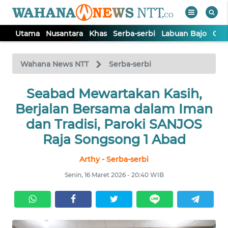
Utama
Nusantara
Khas
Serba-serbi
Labuan Bajo
Opi
WAHANA
Tutup
TV
Wahana News NTT
Serba-serbi
Seabad Mewartakan Kasih,
UTAMA
Berjalan Bersama dalam Iman
NUSANTARA
dan Tradisi, Paroki SANJOS
Raja Songsong 1 Abad
KHAS
Arthy - Serba-serbi
Senin, 16 Maret 2026 - 20:40 WIB
SERBA-
SERBI
LABUAN