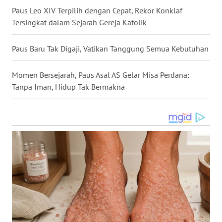
Paus Leo XIV Terpilih dengan Cepat, Rekor Konklaf
Tersingkat dalam Sejarah Gereja Katolik
WN
KALTENG
Paus Baru Tak Digaji, Vatikan Tanggung Semua Kebutuhan
WN
KALTARA
Momen Bersejarah, Paus Asal AS Gelar Misa Perdana:
Tanpa Iman, Hidup Tak Bermakna
WN
KALSEL
WN
KALTIM
WN
SULSEL
WN
GORONTALO