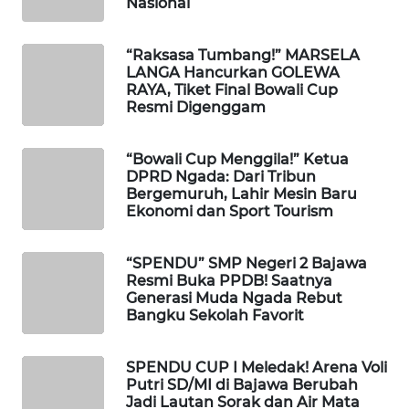
Nasional
CO ID
WAHANANEWS
“Raksasa Tumbang!” MARSELA
NET
LANGA Hancurkan GOLEWA
RAYA, Tiket Final Bowali Cup
Resmi Digenggam
WAHANA
SPORT
“Bowali Cup Menggila!” Ketua
DPRD Ngada: Dari Tribun
WAHANA
Bergemuruh, Lahir Mesin Baru
UMKM
Ekonomi dan Sport Tourism
WAHANA
“SPENDU” SMP Negeri 2 Bajawa
SELEB
Resmi Buka PPDB! Saatnya
Generasi Muda Ngada Rebut
Bangku Sekolah Favorit
WAHANA
PERSONA
SPENDU CUP I Meledak! Arena Voli
Putri SD/MI di Bajawa Berubah
WAHANA
Jadi Lautan Sorak dan Air Mata
OTOMOTIF