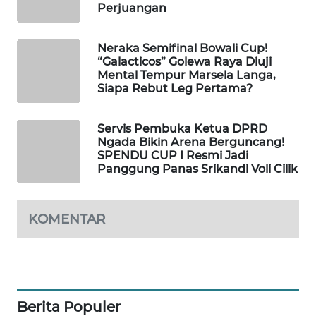
Perjuangan
WAHANA
Neraka Semifinal Bowali Cup!
HEALTH
“Galacticos” Golewa Raya Diuji
Mental Tempur Marsela Langa,
Siapa Rebut Leg Pertama?
WAHANA
DESA
WISATA
Servis Pembuka Ketua DPRD
Ngada Bikin Arena Berguncang!
SPENDU CUP I Resmi Jadi
LAPAK
Panggung Panas Srikandi Voli Cilik
WAHANA
Wahana
KOMENTAR
Network
KONSUMEN
LISTRIK
Berita Populer
MASYARAKAT