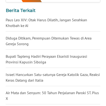
LAMPUNG
Berita Terkait
WN
JATENG
Paus Leo XIV: Otak Harus Dilatih, Jangan Serahkan
Khotbah ke AI
WN
NUSANTARA
Diduga Ditikam, Perempuan Ditemukan Tewas di Area
Gereja Sorong
WN
JOGJA
Bupati Tapteng Hadiri Perayaan Ekaristi Inaugurasi
Provinsi Kapusin Sibolga
WN
JATIM
Israel Hancurkan Satu-satunya Gereja Katolik Gaza, Reaksi
Keras Datang dari Italia
WN
BALI
Air Mata dan Senyum: 50 Tahun Perjalanan Paroki ST. Pius
X
WN
KALBAR