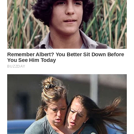
WN
PURWAKARTA
WN
PRIANGAN
TIMUR
WN
SEMARANG
WN
SOLO
WN
BOROBUDUR
WN