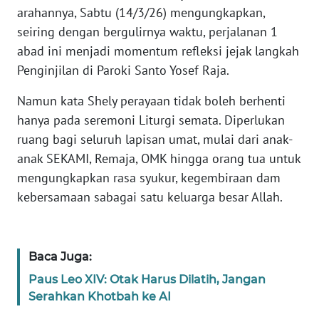
arahannya, Sabtu (14/3/26) mengungkapkan,
seiring dengan bergulirnya waktu, perjalanan 1
WN
JABAR
abad ini menjadi momentum refleksi jejak langkah
Penginjilan di Paroki Santo Yosef Raja.
WN
Namun kata Shely perayaan tidak boleh berhenti
BANTEN
hanya pada seremoni Liturgi semata. Diperlukan
ruang bagi seluruh lapisan umat, mulai dari anak-
WN
NTT
anak SEKAMI, Remaja, OMK hingga orang tua untuk
mengungkapkan rasa syukur, kegembiraan dam
WN
kebersamaan sabagai satu keluarga besar Allah.
KEPRI
WN
Baca Juga:
PAPUA
Paus Leo XIV: Otak Harus Dilatih, Jangan
Serahkan Khotbah ke AI
WN
PAPUA