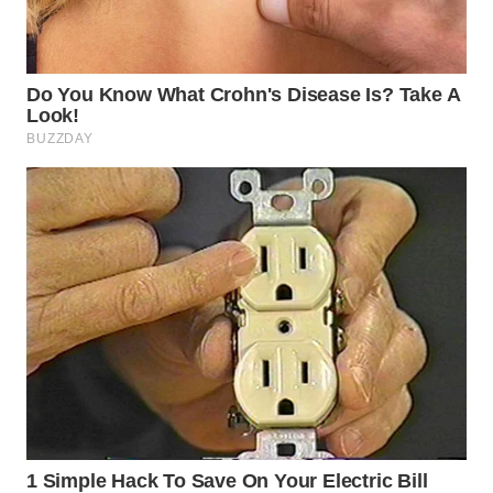
NIAS
WN
LANGKAT
WN
TAPANULI
SELATAN
WN
TANJUNG
LESUNG
WN
KARO
WN
SIMALUNGUN