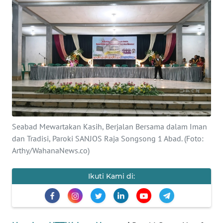
BAJO
OPINI
Informasi
INDEKS
BERITA
KONTAK
KAMI
Seabad Mewartakan Kasih, Berjalan Bersama dalam Iman
dan Tradisi, Paroki SANJOS Raja Songsong 1 Abad. (Foto:
Arthy/WahanaNews.co)
INFO
IKLAN
Ikuti Kami di:
TENTANG
KAMI