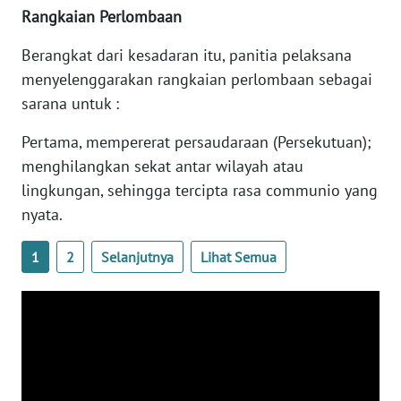
BARAT
Rangkaian Perlombaan
Berangkat dari kesadaran itu, panitia pelaksana
WN
RIAU
menyelenggarakan rangkaian perlombaan sebagai
sarana untuk :
WN
Pertama, mempererat persaudaraan (Persekutuan);
SERAMBI
menghilangkan sekat antar wilayah atau
lingkungan, sehingga tercipta rasa communio yang
WN
JAMBI
nyata.
WN
1
2
Selanjutnya
Lihat Semua
SULTRA
WN
NTB
WN