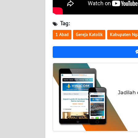
WN
JATENG
Tag:
WN
1 Abad
Gereja Katolik
Kabupaten Ng
NUSANTARA
WN
JOGJA
WN
JATIM
Jadilah
WN
BALI
WN
KALBAR