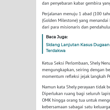
dan penyebaran kabar gembira yan
WN
JABAR
Perjalanan menuju 1 abad (100 tah
(Golden Milestone) yang menandai
WN
dari para misionaris dan pendahulu
BANTEN
Baca Juga:
WN
Sidang Lanjutan Kasus Dugaan
NTT
Terdakwa
WN
Ketua Seksi Perlombaan, Shely Nen
KEPRI
mengungkapkan, seiring dengan ber
momentum refleksi jejak langkah Pe
WN
PAPUA
Namun kata Shely perayaan tidak bo
Diperlukan ruang bagi seluruh lapi
WN
OMK hingga orang tua untuk meng
PAPUA
BARAT
kebersamaan sabagai satu keluarga 