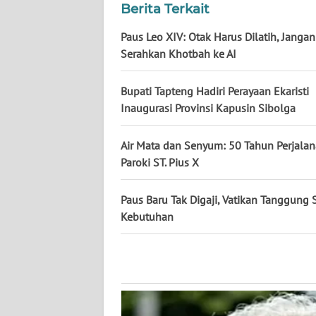
Berita Terkait
WN
KALTENG
Paus Leo XIV: Otak Harus Dilatih, Jangan
Serahkan Khotbah ke AI
WN
KALTARA
Bupati Tapteng Hadiri Perayaan Ekaristi
Inaugurasi Provinsi Kapusin Sibolga
WN
KALSEL
Air Mata dan Senyum: 50 Tahun Perjala
Paroki ST. Pius X
WN
KALTIM
Paus Baru Tak Digaji, Vatikan Tanggung
Kebutuhan
WN
SULSEL
WN
GORONTALO