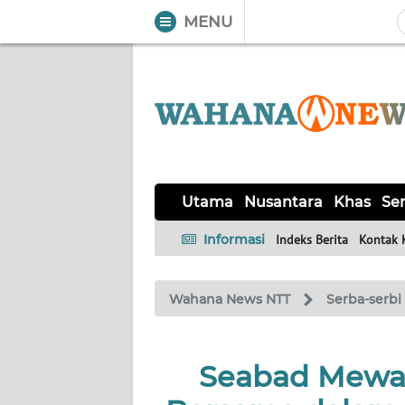
MENU
WAHANA
Tutup
TV
UTAMA
NUSANTARA
Utama
Nusantara
Khas
Ser
KHAS
Informasi
Indeks Berita
Kontak 
SERBA-
Wahana News NTT
Serba-serbi
SERBI
LABUAN
Seabad Mewar
BAJO