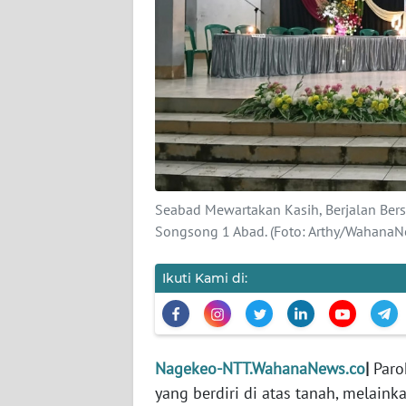
SIBER
REDAKSI
KARIR
DISCLAIMER
Wahana
Seabad Mewartakan Kasih, Berjalan Bers
News
Songsong 1 Abad. (Foto: Arthy/WahanaN
Regional
Ikuti Kami di:
WN
SUMUT
WN
Nagekeo-NTT.WahanaNews.co
|
Paro
JAKARTA
yang berdiri di atas tanah, melaink