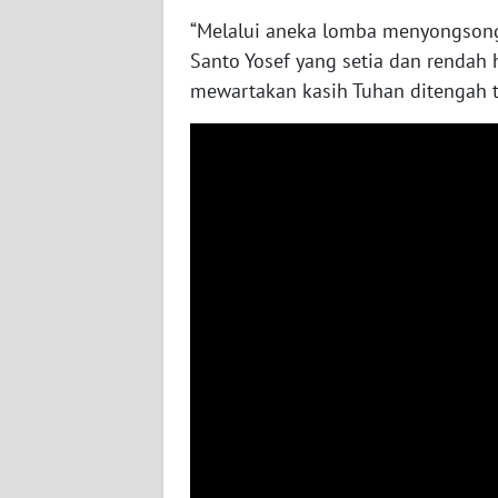
“Melalui aneka lomba menyongsong 
WN
SULBAR
Santo Yosef yang setia dan rendah 
mewartakan kasih Tuhan ditengah 
WN
BABEL
WN
SUMBAR
WN
SUMSEL
WN
BENGKULU
WN
LAMPUNG