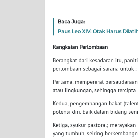
WN
RIAU
Baca Juga:
Paus Leo XIV: Otak Harus Dilat
WN
SERAMBI
Rangkaian Perlombaan
WN
Berangkat dari kesadaran itu, pan
JAMBI
perlombaan sebagai sarana untuk :
WN
Pertama, mempererat persaudaraan 
SULTRA
atau lingkungan, sehingga tercipta
WN
Kedua, pengembangan bakat (talen
NTB
potensi diri, baik dalam bidang se
WN
Ketiga, syukur pastoral; merayakan
SULTENG
yang tumbuh, seiring berkembangny