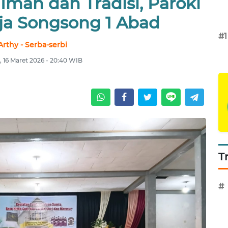
man dan Tradisi, Paroki
a Songsong 1 Abad
#1
Arthy - Serba-serbi
, 16 Maret 2026 - 20:40 WIB
T
#