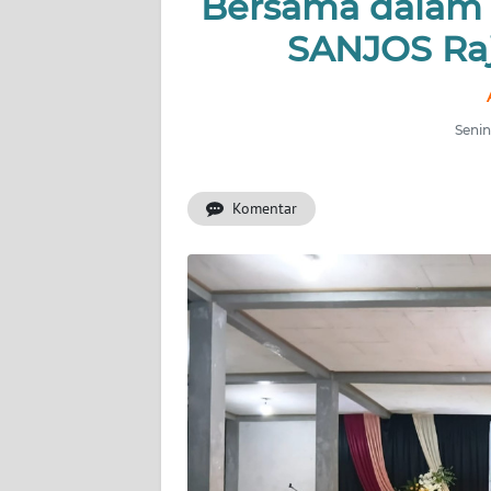
Bersama dalam I
OPINI
SANJOS Raj
Informasi
Senin
INDEKS
BERITA
Komentar
KONTAK
KAMI
INFO
IKLAN
TENTANG
KAMI
PEDOMAN
MEDIA