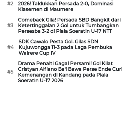
PEDOMAN
#2
2026! Taklukkan Persada 2-0, Dominasi
MEDIA
Klasemen di Maumere
SIBER
Comeback Gila! Persada SBD Bangkit dari
#3
Ketertinggalan 2 Gol untuk Tumbangkan
REDAKSI
Persesba 3-2 di Piala Soeratin U-17 NTT
SDK Cawalo Pesta Gol, Gilas SDN
KARIR
#4
Kujuwongga 11-3 pada Laga Pembuka
Wairere Cup IV
DISCLAIMER
Drama Penalti Gagal Persami! Gol Kilat
Cristyan Alfiano Ba'i Bawa Perse Ende Curi
#5
Kemenangan di Kandang pada Piala
Wahana
Soeratin U-17 2026
News
Regional
WN
SUMUT
WN
JAKARTA