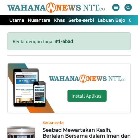
Utama
Nusantara
Khas
Serba-serbi
Labuan Bajo
Opi
WAHANA
Tutup
TV
Berita dengan tagar
#1-abad
UTAMA
NUSANTARA
KHAS
Install Aplikasi
SERBA-
SERBI
Serba-serbi
Seabad Mewartakan Kasih,
LABUAN
Berjalan Bersama dalam Iman dan