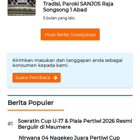
BAJO
Tradisi, Paroki SANJOS Raja
Songsong 1 Abad
OPINI
5 bulan yang lalu
Muat Berita Selanjutnya
Informasi
INDEKS
BERITA
Kirimkan masukan dan tanggapan anda sebagai
konsumen kepada kami.
KONTAK
Suara Pembaca
KAMI
INFO
IKLAN
Berita Populer
TENTANG
Soeratin Cup U-17 & Piala Pertiwi 2026 Resmi
#1
KAMI
Bergulir di Maumere
Nirwana 04 Nagekeo Juara Pertiwi Cup