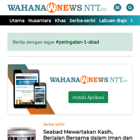
Utama
Nusantara
Khas
Serba-serbi
Labuan Bajo
Opi
WAHANA
Tutup
TV
Berita dengan tagar
#peringatan-1-abad
UTAMA
NUSANTARA
KHAS
Install Aplikasi
SERBA-
SERBI
Serba-serbi
Seabad Mewartakan Kasih,
LABUAN
Berjalan Bersama dalam Iman dan