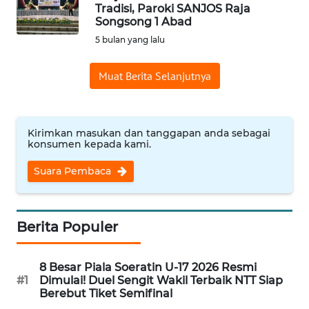
BAJO
Tradisi, Paroki SANJOS Raja
Songsong 1 Abad
OPINI
5 bulan yang lalu
Muat Berita Selanjutnya
Informasi
INDEKS
BERITA
Kirimkan masukan dan tanggapan anda sebagai
konsumen kepada kami.
KONTAK
Suara Pembaca
KAMI
INFO
IKLAN
Berita Populer
TENTANG
8 Besar Piala Soeratin U-17 2026 Resmi
KAMI
#1
Dimulai! Duel Sengit Wakil Terbaik NTT Siap
Berebut Tiket Semifinal