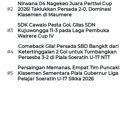
PEDOMAN
Nirwana 04 Nagekeo Juara Pertiwi Cup
MEDIA
#2
2026! Taklukkan Persada 2-0, Dominasi
SIBER
Klasemen di Maumere
SDK Cawalo Pesta Gol, Gilas SDN
REDAKSI
#3
Kujuwongga 11-3 pada Laga Pembuka
Wairere Cup IV
KARIR
Comeback Gila! Persada SBD Bangkit dari
#4
Ketertinggalan 2 Gol untuk Tumbangkan
Persesba 3-2 di Piala Soeratin U-17 NTT
DISCLAIMER
Persaingan Memanas, Empat Tim Puncaki
#5
Klasemen Sementara Piala Gubernur Liga
Wahana
Pelajar Soeratin U-17 Sikka 2026
News
Regional
WN
SUMUT
WN
JAKARTA