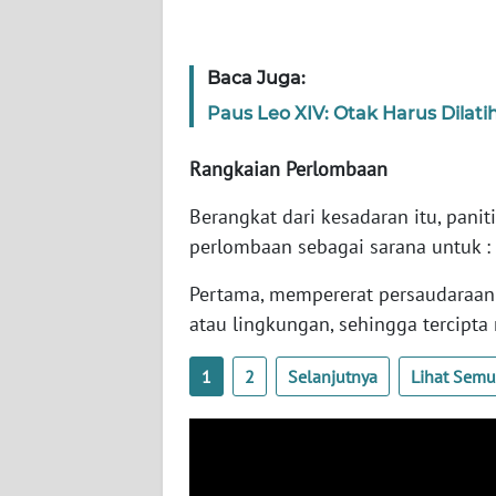
WN
RIAU
Baca Juga:
Paus Leo XIV: Otak Harus Dilat
WN
SERAMBI
Rangkaian Perlombaan
WN
Berangkat dari kesadaran itu, pan
JAMBI
perlombaan sebagai sarana untuk :
WN
Pertama, mempererat persaudaraan 
SULTRA
atau lingkungan, sehingga tercipta
WN
1
2
Selanjutnya
Lihat Sem
NTB
WN
SULTENG