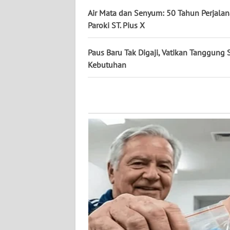
WN
Air Mata dan Senyum: 50 Tahun Perjala
KALTENG
Paroki ST. Pius X
WN
Paus Baru Tak Digaji, Vatikan Tanggung
KALTARA
Kebutuhan
WN
KALSEL
WN
KALTIM
WN
SULSEL
WN
GORONTALO