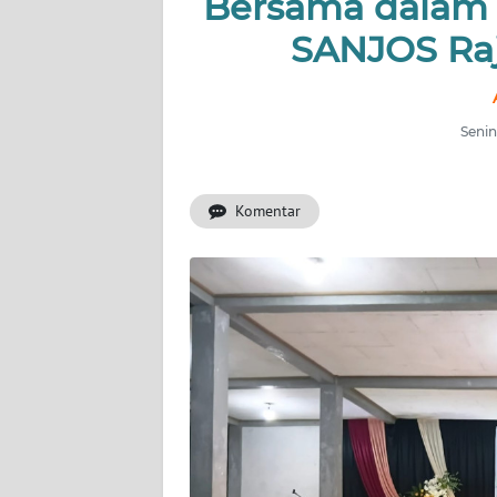
Bersama dalam I
OPINI
SANJOS Raj
Informasi
Senin
INDEKS
BERITA
Komentar
KONTAK
KAMI
INFO
IKLAN
TENTANG
KAMI
PEDOMAN
MEDIA