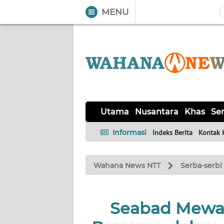
MENU
WAHANA
Tutup
TV
UTAMA
NUSANTARA
Utama
Nusantara
Khas
Ser
KHAS
Informasi
Indeks Berita
Kontak 
SERBA-
Wahana News NTT
Serba-serbi
SERBI
LABUAN
Seabad Mewar
BAJO