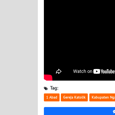
WN
SULBAR
WN
BABEL
WN
SUMBAR
WN
SUMSEL
WN
Tag:
BENGKULU
1 Abad
Gereja Katolik
Kabupaten Ng
WN
LAMPUNG