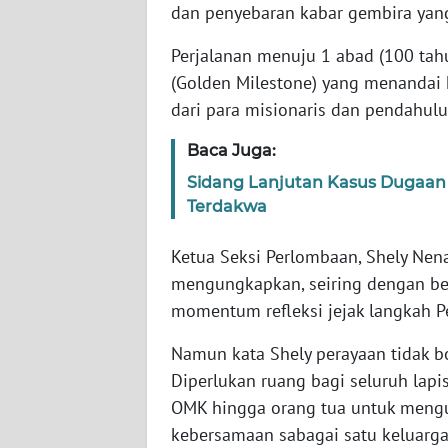
dan penyebaran kabar gembira yan
WN
JABAR
Perjalanan menuju 1 abad (100 tah
(Golden Milestone) yang menandai
WN
dari para misionaris dan pendahulu
BANTEN
Baca Juga:
WN
Sidang Lanjutan Kasus Dugaan
NTT
Terdakwa
WN
Ketua Seksi Perlombaan, Shely Nen
KEPRI
mengungkapkan, seiring dengan ber
momentum refleksi jejak langkah Pe
WN
PAPUA
Namun kata Shely perayaan tidak bo
Diperlukan ruang bagi seluruh lapi
WN
OMK hingga orang tua untuk meng
PAPUA
BARAT
kebersamaan sabagai satu keluarga 