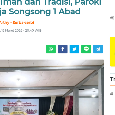
man dan Tradisi, Paroki
a Songsong 1 Abad
#1
Arthy - Serba-serbi
, 16 Maret 2026 - 20:40 WIB
T
#