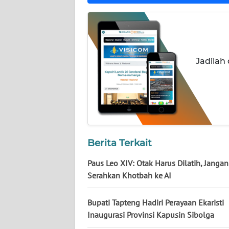
WN
JATENG
WN
NUSANTARA
Jadilah
WN
JOGJA
WN
JATIM
Berita Terkait
Paus Leo XIV: Otak Harus Dilatih, Jangan
WN
BALI
Serahkan Khotbah ke AI
WN
Bupati Tapteng Hadiri Perayaan Ekaristi
KALBAR
Inaugurasi Provinsi Kapusin Sibolga