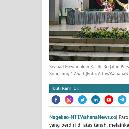
SIBER
REDAKSI
KARIR
DISCLAIMER
Wahana
Seabad Mewartakan Kasih, Berjalan Bers
News
Songsong 1 Abad. (Foto: Arthy/WahanaN
Regional
Ikuti Kami di:
WN
SUMUT
WN
Nagekeo-NTT.WahanaNews.co
|
Paro
JAKARTA
yang berdiri di atas tanah, melaink