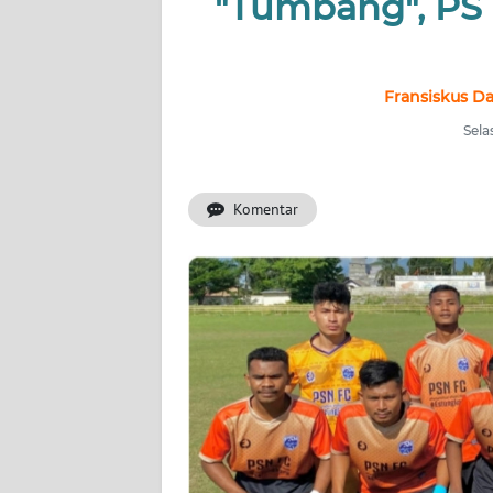
"Tumbang", PS
OPINI
Informasi
Fransiskus Da
Sela
INDEKS
BERITA
Komentar
KONTAK
KAMI
INFO
IKLAN
TENTANG
KAMI
PEDOMAN
MEDIA