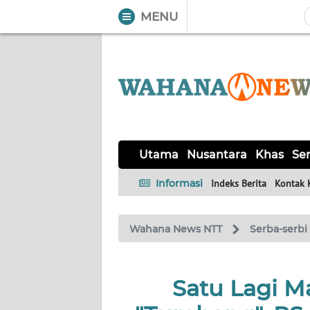
MENU
WAHANA
Tutup
TV
UTAMA
NUSANTARA
Utama
Nusantara
Khas
Ser
KHAS
Informasi
Indeks Berita
Kontak 
SERBA-
Wahana News NTT
Serba-serbi
SERBI
LABUAN
Satu Lagi Ma
BAJO