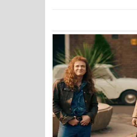
WN
JATENG
WN
NUSANTARA
WN
JOGJA
WN
JATIM
WN
BALI
WN
KALBAR