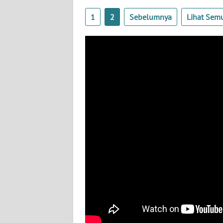
WN
1
2
Sebelumnya
Lihat Sem
JABAR
WN
BANTEN
WN
NTT
WN
KEPRI
WN
PAPUA
WN
PAPUA
BARAT