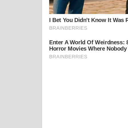
WN
KALTENG
WN
KALTARA
WN
KALSEL
WN
KALTIM
WN
SULSEL
WN
GORONTALO