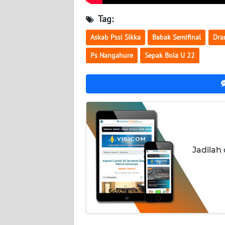
WN
Tag:
RIAU
Askab Pssi Sikka
Babak Semifinal
Dra
WN
Ps Nangahure
Sepak Bola U 22
SERAMBI
WN
JAMBI
WN
SULTRA
Jadilah
WN
NTB
WN
SULTENG