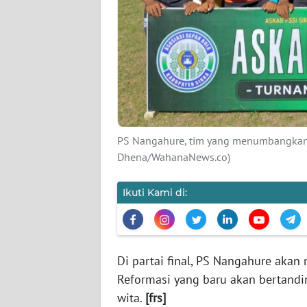
SIBER
REDAKSI
KARIR
DISCLAIMER
PS Nangahure, tim yang menumbangkan ma
Wahana
Dhena/WahanaNews.co)
News
Regional
Ikuti Kami di:
WN
SUMUT
Di partai final, PS Nangahure aka
WN
Reformasi yang baru akan bertandin
JAKARTA
wita.
[frs]