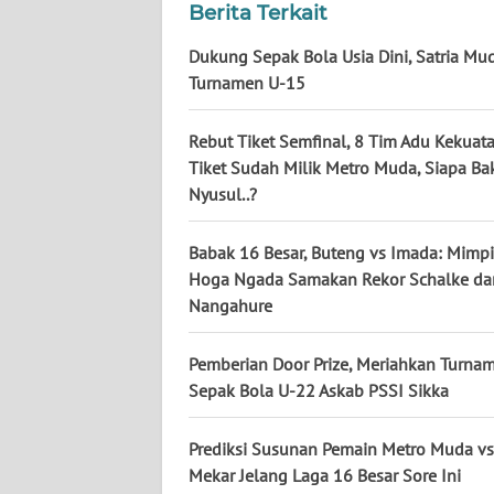
Berita Terkait
WN
SULBAR
Dukung Sepak Bola Usia Dini, Satria Mu
Turnamen U-15
WN
BABEL
Rebut Tiket Semfinal, 8 Tim Adu Kekuata
Tiket Sudah Milik Metro Muda, Siapa Ba
Nyusul..?
WN
SUMBAR
Babak 16 Besar, Buteng vs Imada: Mimpi
WN
Hoga Ngada Samakan Rekor Schalke da
SUMSEL
Nangahure
WN
Pemberian Door Prize, Meriahkan Turna
BENGKULU
Sepak Bola U-22 Askab PSSI Sikka
WN
Prediksi Susunan Pemain Metro Muda vs
LAMPUNG
Mekar Jelang Laga 16 Besar Sore Ini