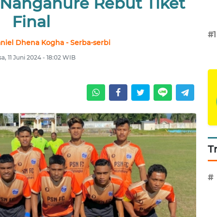
 Nangahure Rebut Tiket
Final
#1
niel Dhena Kogha - Serba-serbi
sa, 11 Juni 2024 - 18:02 WIB
T
#