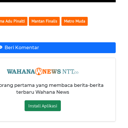
ma Adu Pinalti
Mantan Finalis
Metro Muda
Beri Komentar
 orang pertama yang membaca berita-berita
terbaru Wahana News
Install Aplikasi