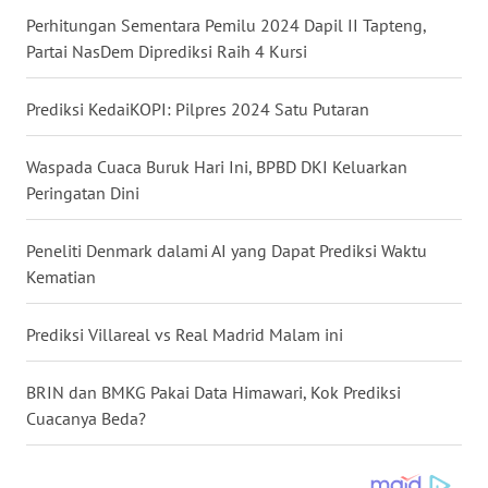
Perhitungan Sementara Pemilu 2024 Dapil II Tapteng,
Partai NasDem Diprediksi Raih 4 Kursi
WN
SULUT
Prediksi KedaiKOPI: Pilpres 2024 Satu Putaran
WN
MALUKU
Waspada Cuaca Buruk Hari Ini, BPBD DKI Keluarkan
Peringatan Dini
WN
MALUT
Peneliti Denmark dalami AI yang Dapat Prediksi Waktu
Kematian
WN
DAIRI
Prediksi Villareal vs Real Madrid Malam ini
WN
BRIN dan BMKG Pakai Data Himawari, Kok Prediksi
DANAU
Cuacanya Beda?
TOBA
WN