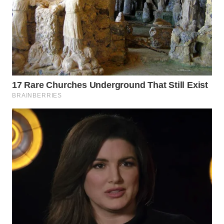
WN
PURWAKARTA
WN
PRIANGAN
TIMUR
WN
SEMARANG
WN
SOLO
WN
BOROBUDUR
WN