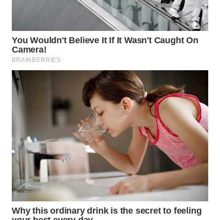
WAHANA
HEALTH
WAHANA
DESA
WISATA
LAPAK
WAHANA
Wahana
Network
KONSUMEN
LISTRIK
MASYARAKAT