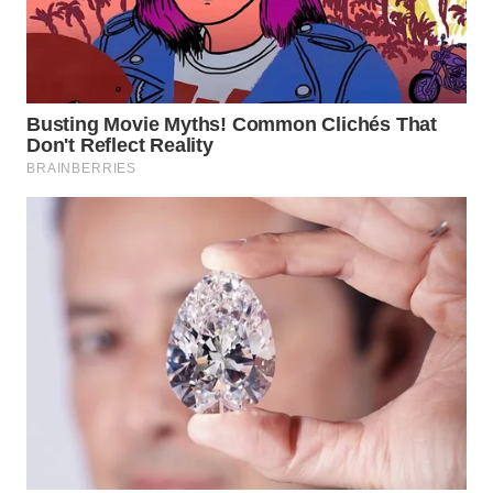
KARAWANG
WN
BEKASI
WN
BOGOR
WN
DEPOK
WN
TAPANULI
UTARA
WN
SAMOSIR