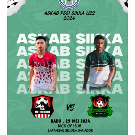
BAJO
OPINI
Informasi
INDEKS
BERITA
KONTAK
KAMI
INFO
IKLAN
TENTANG
KAMI