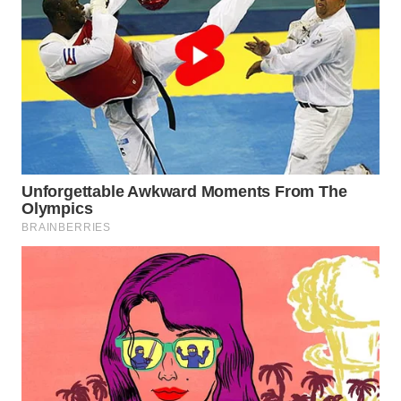
WN
LABUHANBATU
WN
TAPANULI
TENGAH
WN DELI
SERDANG
WN
TEBING
TINGGI
WN
PAKPAK
WN