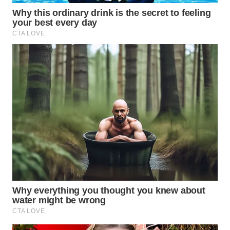
LABUANBAJO
WN
BORNEO
Wahana
Media
Group
WAHANA
NEWS
WAHANA
TANI
WAHANA
ADVOKAT
WAHANA