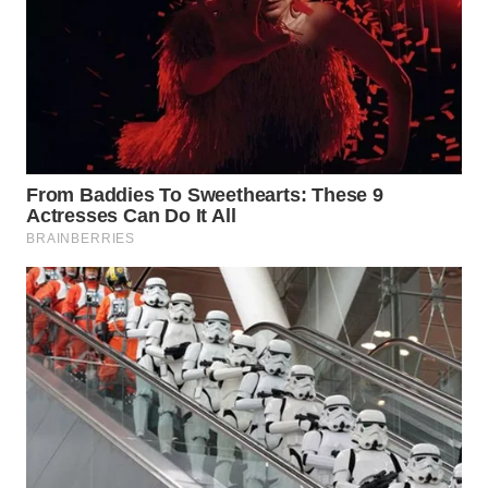
CO ID
WAHANANEWS
NET
WAHANA
SPORT
WAHANA
UMKM
WAHANA
SELEB
WAHANA
PERSONA
WAHANA
OTOMOTIF