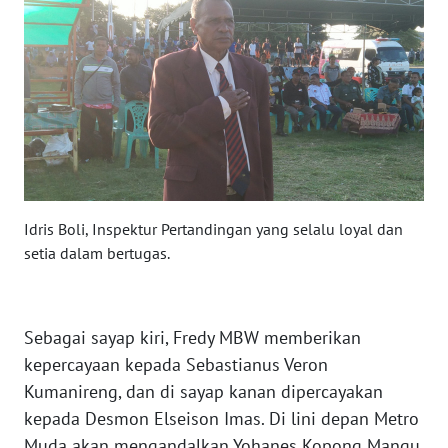
SULTENG
WN
SULBAR
WN
BABEL
WN
Idris Boli, Inspektur Pertandingan yang selalu loyal dan
SUMBAR
setia dalam bertugas.
WN
SUMSEL
Sebagai sayap kiri, Fredy MBW memberikan
WN
kepercayaan kepada Sebastianus Veron
BENGKULU
Kumanireng, dan di sayap kanan dipercayakan
kepada Desmon Elseison Imas. Di lini depan Metro
WN
Muda akan mengandalkan Yohanes Kopong Mangu