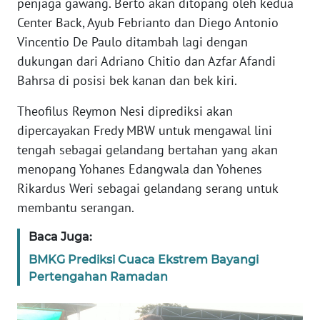
penjaga gawang. Berto akan ditopang oleh kedua
BARAT
Center Back, Ayub Febrianto dan Diego Antonio
Vincentio De Paulo ditambah lagi dengan
WN
dukungan dari Adriano Chitio dan Azfar Afandi
RIAU
Bahrsa di posisi bek kanan dan bek kiri.
WN
Theofilus Reymon Nesi diprediksi akan
SERAMBI
dipercayakan Fredy MBW untuk mengawal lini
tengah sebagai gelandang bertahan yang akan
WN
JAMBI
menopang Yohanes Edangwala dan Yohenes
Rikardus Weri sebagai gelandang serang untuk
WN
membantu serangan.
SULTRA
Baca Juga:
WN
BMKG Prediksi Cuaca Ekstrem Bayangi
NTB
Pertengahan Ramadan
WN