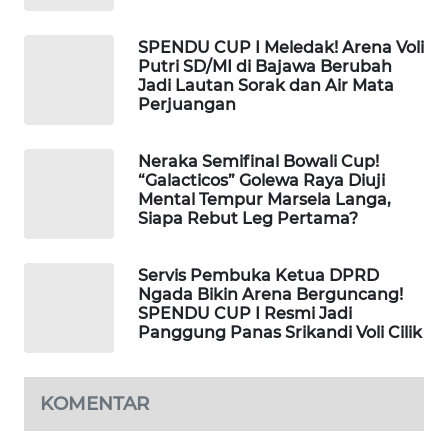
NEWS
SPENDU CUP I Meledak! Arena Voli
SIDIKALANG
Putri SD/MI di Bajawa Berubah
NEWS
Jadi Lautan Sorak dan Air Mata
Perjuangan
SIBARAGAS
NEWS
Neraka Semifinal Bowali Cup!
“Galacticos” Golewa Raya Diuji
Mental Tempur Marsela Langa,
METRO
Siapa Rebut Leg Pertama?
SIANTAR
NEWS
Servis Pembuka Ketua DPRD
Ngada Bikin Arena Berguncang!
METRO
SPENDU CUP I Resmi Jadi
MEDAN
Panggung Panas Srikandi Voli Cilik
NEWS
METRO
KOMENTAR
JAKARTA
NEWS