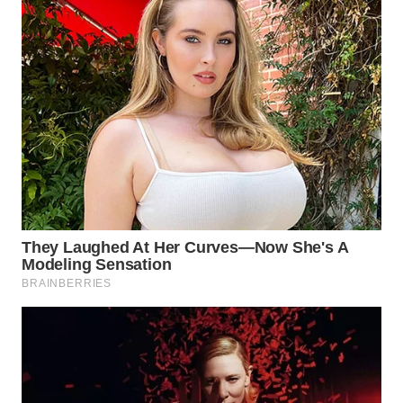
INFRASTRUKTUR
WAHANA
KONSUMEN
WAHANA
LISTRIK
WAHANA
TRAVEL
WAHANA
TV
WAHANANEWS
ID
WAHANANEWS