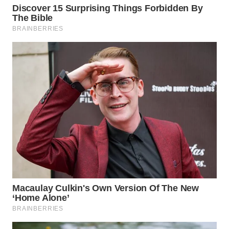
WN
PADANG
LAWAS
WN
SUMEDANG
WN
CIANJUR
WN
KEPULAUAN
SERIBU
WN
TANGERANG
WN
BINJAI