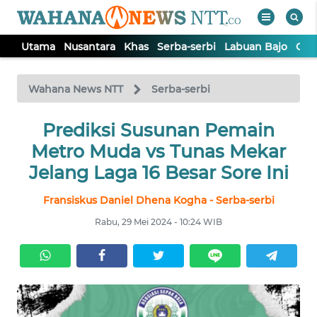
Utama
Nusantara
Khas
Serba-serbi
Labuan Bajo
Opi
WAHANA
Tutup
TV
Wahana News NTT
Serba-serbi
Prediksi Susunan Pemain
UTAMA
Metro Muda vs Tunas Mekar
NUSANTARA
Jelang Laga 16 Besar Sore Ini
Fransiskus Daniel Dhena Kogha - Serba-serbi
KHAS
Rabu, 29 Mei 2024 - 10:24 WIB
SERBA-
SERBI
LABUAN