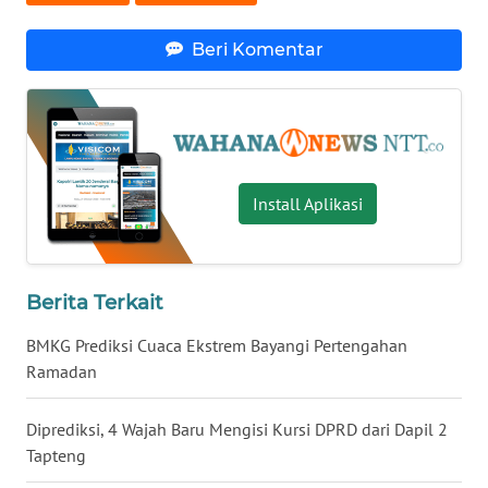
Beri Komentar
WN
KALTENG
WN
KALTARA
Install Aplikasi
WN
KALSEL
WN
Berita Terkait
KALTIM
BMKG Prediksi Cuaca Ekstrem Bayangi Pertengahan
Ramadan
WN
SULSEL
Diprediksi, 4 Wajah Baru Mengisi Kursi DPRD dari Dapil 2
Tapteng
WN
GORONTALO