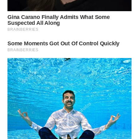
MADURA
WN
SURABAYA
WN
NATUNA
WN
BINTAN
WN
MANDALIKA
WN
LIKUPANG
WN