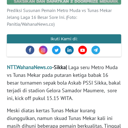
PEDOMAN
MEDIA
Prediksi Susunan Pemain Metro Muda vs Tunas Mekar
SIBER
Jelang Laga 16 Besar Sore Ini. (Foto:
Panitia/WahanaNews.co)
REDAKSI
Ikuti Kami di:
KARIR
DISCLAIMER
NTT.WahanaNews.co
-Sikka|
Laga seru Metro Muda
Wahana
vs Tunas Mekar pada putaran ketiga babak 16
News
besar turnamen sepak bola Askab PSSI Sikka, bakal
Regional
terjadi di stadion Gelora Samador Maumere, sore
ini, kick off pukul 15.15 WITA.
WN
SUMUT
Meski diatas kertas Tunas Mekar kurang
diunggulkan, namun skuad Tunas Mekar kali ini
WN
masih dihuni beberapa pemain berkualitas. Tinggal
JAKARTA