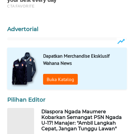
KELISTRIKAN
WALINKI
ID
Advertorial
MAWAKA
ID
Dapatkan Merchandise Eksklusif
Wahana News
MARTABAT
NET
Buka Katalog
PLN
WATCH
Pilihan Editor
MKLI
Diaspora Ngada Maumere
Kobarkan Semangat PSN Ngada
U-17! Manajer: "Ambil Langkah
LPKKI
Cepat, Jangan Tunggu Lawan"