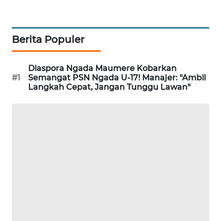
KRT
NEWS
Berita Populer
KARING
NEWS
Diaspora Ngada Maumere Kobarkan
#1
Semangat PSN Ngada U-17! Manajer: "Ambil
Langkah Cepat, Jangan Tunggu Lawan"
JURNAL
MARITIM
HUMBANG
NEWS
GARONGGANG
NEWS
FISUELRI
ID