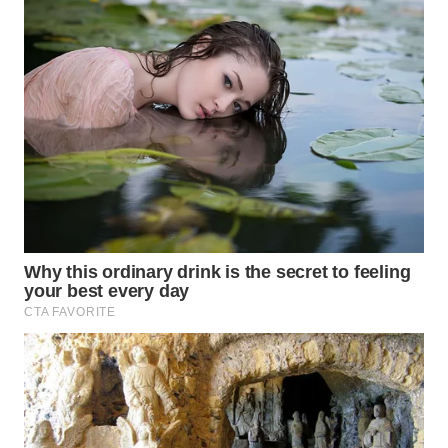
WN
CIREBON
WN
INDRAMAYU
WN
KUNINGAN
WN
MAJALENGKA
WN
SUBANG
WN
SUKABUMI