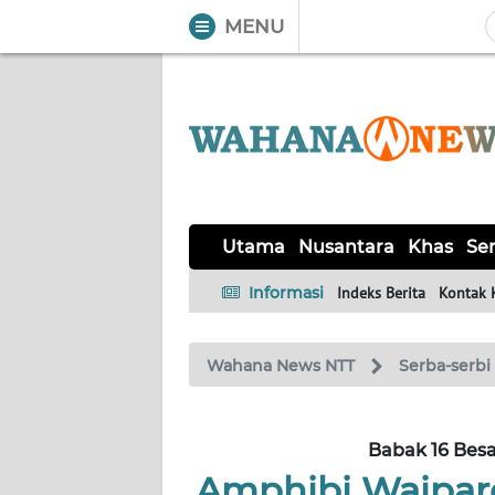
MENU
WAHANA
Tutup
TV
UTAMA
NUSANTARA
Utama
Nusantara
Khas
Ser
KHAS
Informasi
Indeks Berita
Kontak 
SERBA-
Wahana News NTT
Serba-serbi
SERBI
LABUAN
Babak 16 Bes
BAJO
Amphibi Waipar