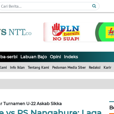
ba-serbi
Labuan Bajo
Opini
Indeks
Kami
Info Iklan
Tentang Kami
Pedoman Media Siber
Redaksi
Karir
ar Turnamen U-22 Askab Sikka
B
e vs PS Nangahure: Laga