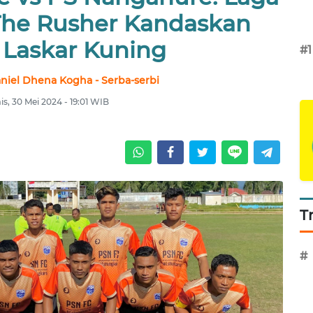
he Rusher Kandaskan
Laskar Kuning
#1
niel Dhena Kogha - Serba-serbi
s, 30 Mei 2024 - 19:01 WIB
T
#