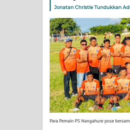
Jonatan Christie Tundukkan Ade
WN
RIAU
WN
SERAMBI
WN
JAMBI
WN
SULTRA
WN
NTB
WN
Para Pemain PS Nangahure pose bersama 
SULTENG