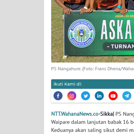
SIBER
REDAKSI
KARIR
DISCLAIMER
Wahana
PS Nangahure. (Foto: Frans Dhena/Wah
News
Regional
Ikuti Kami di:
WN
SUMUT
NTT.WahanaNews.co
-Sikka|
PS Nang
WN
Waipare dalam lanjutan babak 16 b
JAKARTA
Keduanya akan saling sikut demi me