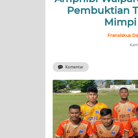
Pembuktian T
OPINI
Mimpi 
Informasi
Fransiskus Da
INDEKS
BERITA
Kami
KONTAK
Komentar
KAMI
INFO
IKLAN
TENTANG
KAMI
PEDOMAN
MEDIA