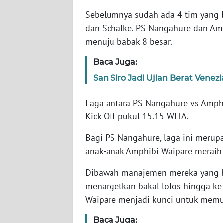
WN
Sebelumnya sudah ada 4 tim yang l
JABAR
dan Schalke. PS Nangahure dan Am
menuju babak 8 besar.
WN
BANTEN
Baca Juga:
San Siro Jadi Ujian Berat Venez
WN
NTT
Laga antara PS Nangahure vs Amphi
Kick Off pukul 15.15 WITA.
WN
KEPRI
Bagi PS Nangahure, laga ini meru
anak-anak Amphibi Waipare meraih s
WN
PAPUA
Dibawah manajemen mereka yang bar
menargetkan bakal lolos hingga ke
WN
Waipare menjadi kunci untuk memul
PAPUA
BARAT
Baca Juga: