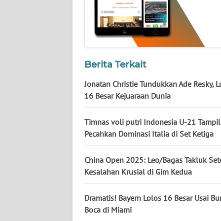
WN
KALTENG
WN
KALTARA
Berita Terkait
WN
Jonatan Christie Tundukkan Ade Resky, L
KALSEL
16 Besar Kejuaraan Dunia
WN
Timnas voli putri Indonesia U-21 Tampil
KALTIM
Pecahkan Dominasi Italia di Set Ketiga
WN
China Open 2025: Leo/Bagas Takluk Set
SULSEL
Kesalahan Krusial di Gim Kedua
WN
Dramatis! Bayern Lolos 16 Besar Usai 
GORONTALO
Boca di Miami