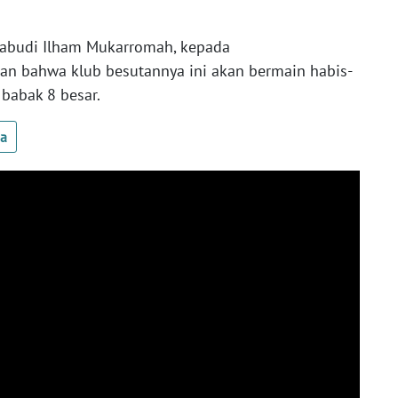
iabudi Ilham Mukarromah, kepada
n bahwa klub besutannya ini akan bermain habis-
babak 8 besar.
ua