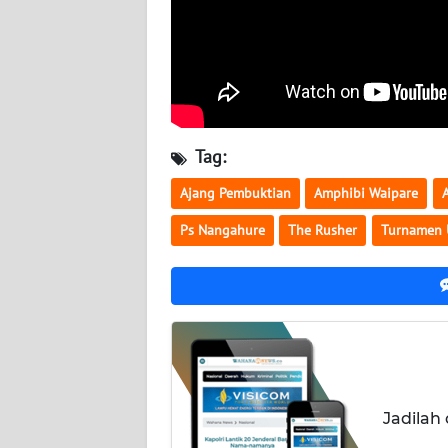
WN
JATENG
WN
NUSANTARA
Tag:
WN
JOGJA
Ajang Pembuktian
Amphibi Waipare
Ps Nangahure
The Rusher
Turnamen 
WN
JATIM
WN
BALI
WN
KALBAR
Jadilah