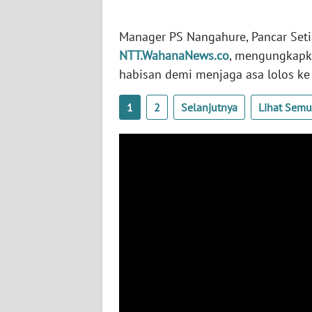
WN
SULBAR
Manager PS Nangahure, Pancar Set
NTT.WahanaNews.co
, mengungkapka
WN
habisan demi menjaga asa lolos ke 
BABEL
1
2
Selanjutnya
Lihat Sem
WN
SUMBAR
WN
SUMSEL
WN
BENGKULU
WN
LAMPUNG