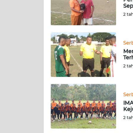
SIBER
Sep
2 ta
REDAKSI
KARIR
Ser
Men
DISCLAIMER
Ter
2 ta
Wahana
News
Regional
WN
Ser
SUMUT
IMA
Kej
WN
2 ta
JAKARTA