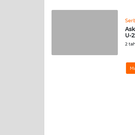
WN
JABAR
Ser
WN
Ask
BANTEN
U-2
2 ta
WN
NTT
Mu
WN
KEPRI
WN
PAPUA
WN
PAPUA
BARAT