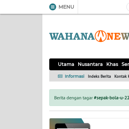
MENU
WAHANA
Tutup
TV
UTAMA
NUSANTARA
Utama
Nusantara
Khas
Ser
KHAS
Informasi
Indeks Berita
Kontak 
SERBA-
SERBI
Berita dengan tagar
#sepak-bola-u-2
LABUAN
BAJO