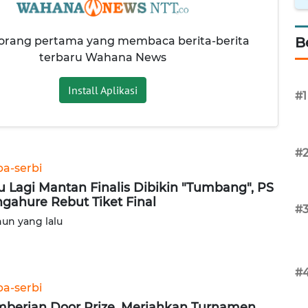
 orang pertama yang membaca berita-berita
B
terbaru Wahana News
Install Aplikasi
#1
#
ba-serbi
u Lagi Mantan Finalis Dibikin "Tumbang", PS
gahure Rebut Tiket Final
#
hun yang lalu
#
ba-serbi
berian Door Prize, Meriahkan Turnamen