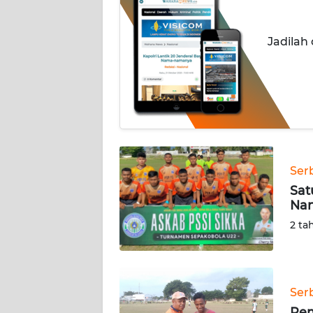
OPINI
Jadilah
Informasi
INDEKS
BERITA
KONTAK
KAMI
Ser
INFO
Sat
IKLAN
Nan
2 ta
TENTANG
KAMI
Ser
PEDOMAN
MEDIA
Pem