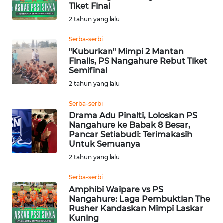
BAJO
Tiket Final
2 tahun yang lalu
OPINI
Serba-serbi
"Kuburkan" Mimpi 2 Mantan
Informasi
Finalis, PS Nangahure Rebut Tiket
Semifinal
INDEKS
2 tahun yang lalu
BERITA
Serba-serbi
KONTAK
Drama Adu Pinalti, Loloskan PS
Nangahure ke Babak 8 Besar,
KAMI
Pancar Setiabudi: Terimakasih
Untuk Semuanya
INFO
2 tahun yang lalu
IKLAN
Serba-serbi
TENTANG
Amphibi Waipare vs PS
Nangahure: Laga Pembuktian The
KAMI
Rusher Kandaskan Mimpi Laskar
Kuning