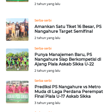
PEDOMAN
2 tahun yang lalu
MEDIA
SIBER
Serba-serbi
REDAKSI
Amankan Satu Tiket 16 Besar, PS
Nangahure Target Semifinal
KARIR
2 tahun yang lalu
Serba-serbi
DISCLAIMER
Punya Manajemen Baru, PS
Nangahure Siap Berkompetisi di
Ajang Piala Askab Sikka U-22
Wahana
News
2 tahun yang lalu
Regional
Serba-serbi
Prediksi PS Nangahure vs Metro
WN
Muda di Laga Perdana Perempat
SUMUT
Final Piala U-17 Askab Sikka
3 tahun yang lalu
WN
JAKARTA