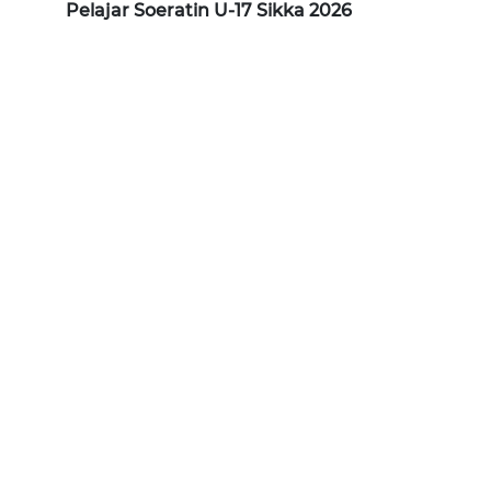
SULTENG
Pelajar Soeratin U-17 Sikka 2026
WN
SULBAR
WN
BABEL
WN
SUMBAR
WN
SUMSEL
WN
BENGKULU
WN