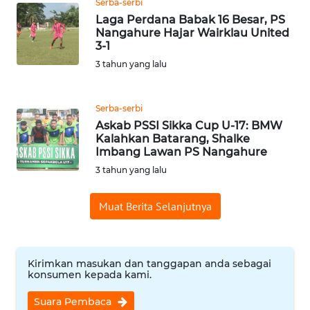
Serba-serbi
Laga Perdana Babak 16 Besar, PS
Nangahure Hajar Wairklau United
WN
3-1
JABAR
3 tahun yang lalu
WN
BANTEN
Serba-serbi
Askab PSSI Sikka Cup U-17: BMW
WN
Kalahkan Batarang, Shalke
NTT
Imbang Lawan PS Nangahure
3 tahun yang lalu
WN
KEPRI
Muat Berita Selanjutnya
WN
PAPUA
Kirimkan masukan dan tanggapan anda sebagai
konsumen kepada kami.
WN
Suara Pembaca
PAPUA