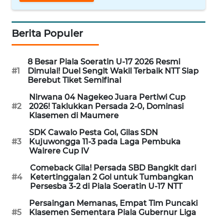
BARAT
WN
Berita Populer
RIAU
8 Besar Piala Soeratin U-17 2026 Resmi
WN
#1
Dimulai! Duel Sengit Wakil Terbaik NTT Siap
SERAMBI
Berebut Tiket Semifinal
Nirwana 04 Nagekeo Juara Pertiwi Cup
WN
#2
2026! Taklukkan Persada 2-0, Dominasi
JAMBI
Klasemen di Maumere
SDK Cawalo Pesta Gol, Gilas SDN
WN
#3
Kujuwongga 11-3 pada Laga Pembuka
SULTRA
Wairere Cup IV
Comeback Gila! Persada SBD Bangkit dari
WN
#4
Ketertinggalan 2 Gol untuk Tumbangkan
NTB
Persesba 3-2 di Piala Soeratin U-17 NTT
Persaingan Memanas, Empat Tim Puncaki
WN
#5
Klasemen Sementara Piala Gubernur Liga