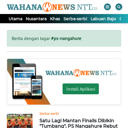
Utama
Nusantara
Khas
Serba-serbi
Labuan Bajo
Opi
WAHANA
Tutup
TV
Berita dengan tagar
#ps-nangahure
UTAMA
NUSANTARA
KHAS
Install Aplikasi
SERBA-
SERBI
Serba-serbi
Satu Lagi Mantan Finalis Dibikin
LABUAN
"Tumbang", PS Nangahure Rebut