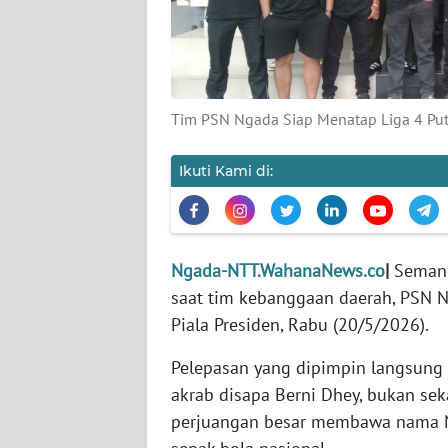
SIBER
REDAKSI
Tim PSN Ngada Siap Menatap Liga 4 Puta
KARIR
Ikuti Kami di:
DISCLAIMER
Wahana
News
Regional
Ngada-NTT.WahanaNews.co
|
Semang
saat tim kebanggaan daerah, PSN N
WN
Piala Presiden, Rabu (20/5/2026).
SUMUT
Pelepasan yang dipimpin langsung
WN
akrab disapa Berni Dhey, bukan sek
JAKARTA
perjuangan besar membawa nama Ng