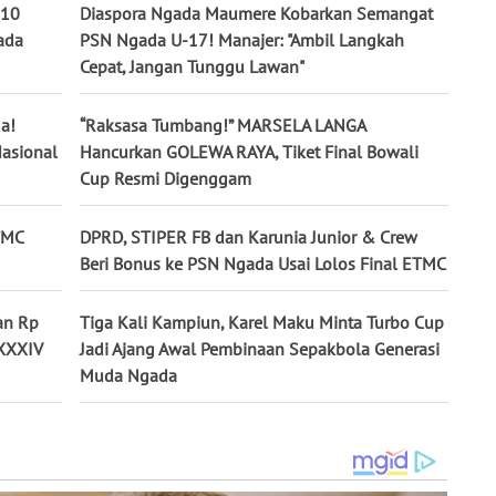
 10
Diaspora Ngada Maumere Kobarkan Semangat
ada
PSN Ngada U-17! Manajer: "Ambil Langkah
Cepat, Jangan Tunggu Lawan"
a!
“Raksasa Tumbang!” MARSELA LANGA
asional
Hancurkan GOLEWA RAYA, Tiket Final Bowali
Cup Resmi Digenggam
TMC
DPRD, STIPER FB dan Karunia Junior & Crew
Beri Bonus ke PSN Ngada Usai Lolos Final ETMC
an Rp
Tiga Kali Kampiun, Karel Maku Minta Turbo Cup
 XXXIV
Jadi Ajang Awal Pembinaan Sepakbola Generasi
Muda Ngada