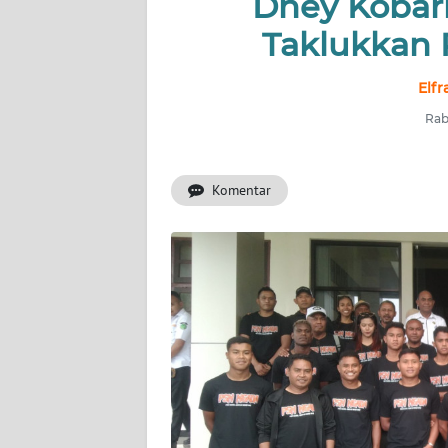
Dhey Kobar
OPINI
Taklukkan 
Informasi
Elfr
Rab
INDEKS
BERITA
Komentar
KONTAK
KAMI
INFO
IKLAN
TENTANG
KAMI
PEDOMAN
MEDIA