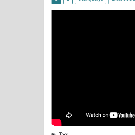
WN
SULBAR
WN
BABEL
WN
SUMBAR
WN
SUMSEL
WN
BENGKULU
WN
LAMPUNG
Tag: