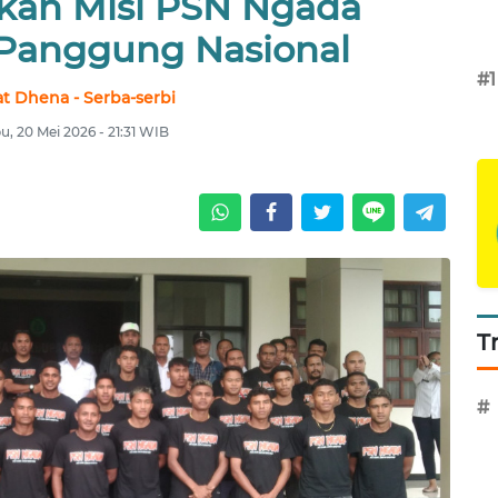
kan Misi PSN Ngada
Panggung Nasional
#1
at Dhena - Serba-serbi
u, 20 Mei 2026 - 21:31 WIB
T
#