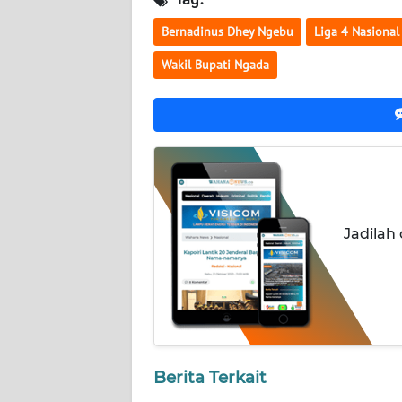
WN
Bernadinus Dhey Ngebu
Liga 4 Nasional
JATENG
Wakil Bupati Ngada
WN
NUSANTARA
WN
JOGJA
WN
Jadilah
JATIM
WN
BALI
WN
KALBAR
Berita Terkait