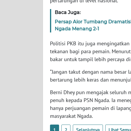
pertarungan di level nasional.
WN
Baca Juga:
RIAU
Persap Alor Tumbang Dramatis! 
Ngada Menang 2-1
WN
SERAMBI
Politisi PKB itu juga mengingatkan
tekanan bagi para pemain. Menurutn
WN
bakar untuk tampil lebih percaya di
JAMBI
“Jangan takut dengan nama besar l
WN
bertarung lebih keras dan menunjukk
SULTRA
Berni Dhey pun mengajak seluruh
WN
penuh kepada PSN Ngada. Ia meneg
NTB
hanya perjuangan pemain di lapanga
masyarakat Ngada.
WN
SULTENG
1
2
Selanjutnya
Lihat Sem