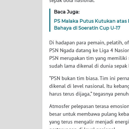
sepak bola nasional.
WN
JABAR
Baca Juga:
PS Malaka Putus Kutukan atas 
WN
Bahaya di Soeratin Cup U-17
BANTEN
Di hadapan para pemain, pelatih, o
WN
PSN Ngada datang ke Liga 4 Nasion
NTT
PSN merupakan tim yang memiliki se
sudah lama dikenal di dunia sepak 
WN
KEPRI
“PSN bukan tim biasa. Tim ini per
dikenal di level nasional. Itu ke
WN
harus terus dijaga,” tegasnya penu
PAPUA
Atmosfer pelepasan terasa emosio
WN
besar untuk membawa pulang keba
PAPUA
yang terus mengalir menjadi ener
BARAT