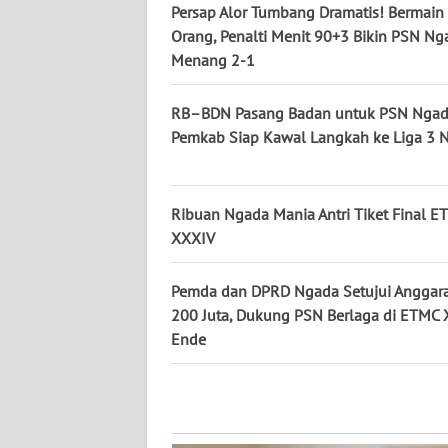
Persap Alor Tumbang Dramatis! Bermain
WN
Orang, Penalti Menit 90+3 Bikin PSN Ng
KALTENG
Menang 2-1
WN
RB–BDN Pasang Badan untuk PSN Ngad
KALTARA
Pemkab Siap Kawal Langkah ke Liga 3 N
WN
KALSEL
Ribuan Ngada Mania Antri Tiket Final E
XXXIV
WN
KALTIM
Pemda dan DPRD Ngada Setujui Anggar
200 Juta, Dukung PSN Berlaga di ETMC
WN
SULSEL
Ende
WN
GORONTALO