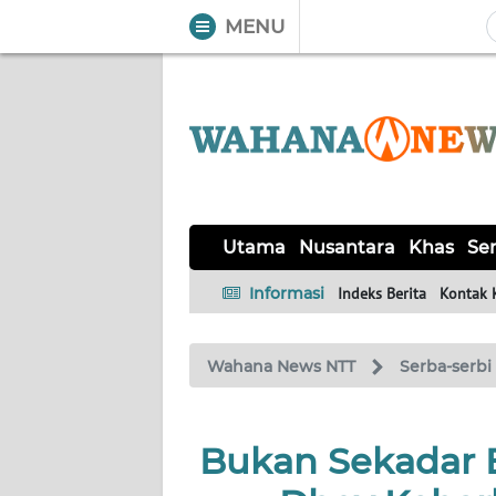
MENU
WAHANA
Tutup
TV
UTAMA
NUSANTARA
Utama
Nusantara
Khas
Ser
KHAS
Informasi
Indeks Berita
Kontak 
SERBA-
Wahana News NTT
Serba-serbi
SERBI
LABUAN
Bukan Sekadar 
BAJO