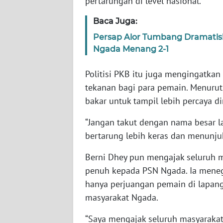
pertarungan di level nasional.
WN
Baca Juga:
RIAU
Persap Alor Tumbang Dramatis! 
Ngada Menang 2-1
WN
SERAMBI
Politisi PKB itu juga mengingatkan
tekanan bagi para pemain. Menurutn
WN
bakar untuk tampil lebih percaya di
JAMBI
“Jangan takut dengan nama besar l
WN
bertarung lebih keras dan menunjukk
SULTRA
Berni Dhey pun mengajak seluruh
WN
penuh kepada PSN Ngada. Ia meneg
NTB
hanya perjuangan pemain di lapanga
masyarakat Ngada.
WN
SULTENG
“Saya mengajak seluruh masyarak