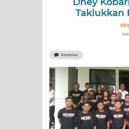
Dhey Kobar
OPINI
Taklukkan 
Informasi
Elfr
Rab
INDEKS
BERITA
Komentar
KONTAK
KAMI
INFO
IKLAN
TENTANG
KAMI
PEDOMAN
MEDIA