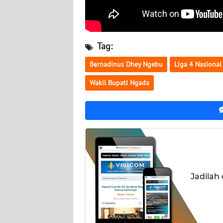
WN
KALTENG
Tag:
WN
KALTARA
Bernadinus Dhey Ngebu
Liga 4 Nasional
Wakil Bupati Ngada
WN
KALSEL
WN
KALTIM
WN
SULSEL
Jadilah
WN
GORONTALO