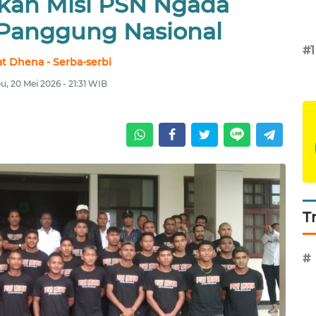
kan Misi PSN Ngada
Panggung Nasional
#1
at Dhena - Serba-serbi
u, 20 Mei 2026 - 21:31 WIB
T
#