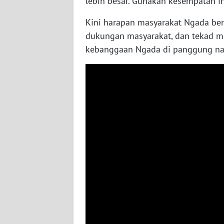
lebih besar. Gunakan kesempatan in
WN
Kini harapan masyarakat Ngada be
JATENG
dukungan masyarakat, dan tekad 
kebanggaan Ngada di panggung na
WN
NUSANTARA
WN
JOGJA
WN
JATIM
WN
BALI
WN
KALBAR