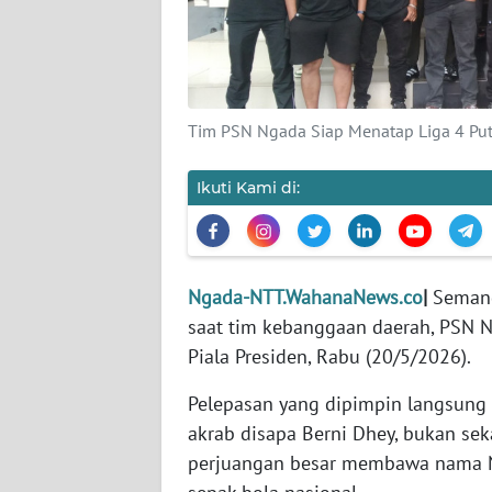
SIBER
REDAKSI
Tim PSN Ngada Siap Menatap Liga 4 Puta
KARIR
Ikuti Kami di:
DISCLAIMER
Wahana
News
Regional
Ngada-NTT.WahanaNews.co
|
Semang
saat tim kebanggaan daerah, PSN N
WN
Piala Presiden, Rabu (20/5/2026).
SUMUT
Pelepasan yang dipimpin langsung
WN
akrab disapa Berni Dhey, bukan sek
JAKARTA
perjuangan besar membawa nama Ng