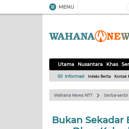
MENU
WAHANA
Tutup
TV
UTAMA
NUSANTARA
Utama
Nusantara
Khas
Ser
KHAS
Informasi
Indeks Berita
Kontak 
SERBA-
Wahana News NTT
Serba-serbi
SERBI
LABUAN
Bukan Sekadar 
BAJO