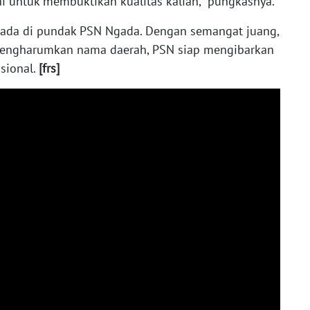
i untuk membuktikan kualitas kalian,” pungkasnya.
rada di pundak PSN Ngada. Dengan semangat juang,
mengharumkan nama daerah, PSN siap mengibarkan
sional.
[frs]