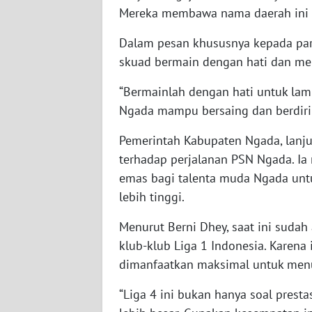
Mereka membawa nama daerah ini d
WN
SULBAR
Dalam pesan khususnya kepada para
skuad bermain dengan hati dan me
WN
BABEL
“Bermainlah dengan hati untuk lam
Ngada mampu bersaing dan berdiri s
WN
SUMBAR
Pemerintah Kabupaten Ngada, lanj
terhadap perjalanan PSN Ngada. Ia
WN
emas bagi talenta muda Ngada unt
SUMSEL
lebih tinggi.
Menurut Berni Dhey, saat ini suda
WN
BENGKULU
klub-klub Liga 1 Indonesia. Karena 
dimanfaatkan maksimal untuk menu
WN
LAMPUNG
“Liga 4 ini bukan hanya soal prest