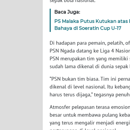
sepak bola nasional.
WN
JABAR
Baca Juga:
PS Malaka Putus Kutukan atas 
WN
Bahaya di Soeratin Cup U-17
BANTEN
Di hadapan para pemain, pelatih, o
WN
PSN Ngada datang ke Liga 4 Nasion
NTT
PSN merupakan tim yang memiliki se
sudah lama dikenal di dunia sepak 
WN
KEPRI
“PSN bukan tim biasa. Tim ini per
dikenal di level nasional. Itu ke
WN
harus terus dijaga,” tegasnya penu
PAPUA
Atmosfer pelepasan terasa emosio
WN
besar untuk membawa pulang keba
PAPUA
yang terus mengalir menjadi ener
BARAT