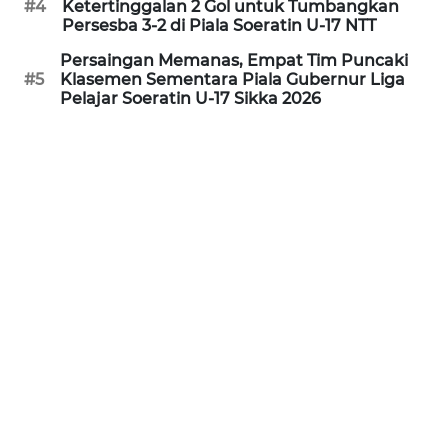
#4
Ketertinggalan 2 Gol untuk Tumbangkan
Persesba 3-2 di Piala Soeratin U-17 NTT
WN
Persaingan Memanas, Empat Tim Puncaki
JABAR
#5
Klasemen Sementara Piala Gubernur Liga
Pelajar Soeratin U-17 Sikka 2026
WN
BANTEN
WN
NTT
WN
KEPRI
WN
PAPUA
WN
PAPUA