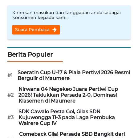
PEDOMAN
MEDIA
Kirimkan masukan dan tanggapan anda sebagai
SIBER
konsumen kepada kami.
Suara Pembaca
REDAKSI
KARIR
Berita Populer
DISCLAIMER
Soeratin Cup U-17 & Piala Pertiwi 2026 Resmi
#1
Bergulir di Maumere
Wahana
News
Nirwana 04 Nagekeo Juara Pertiwi Cup
Regional
#2
2026! Taklukkan Persada 2-0, Dominasi
Klasemen di Maumere
WN
SDK Cawalo Pesta Gol, Gilas SDN
SUMUT
#3
Kujuwongga 11-3 pada Laga Pembuka
Wairere Cup IV
WN
Comeback Gila! Persada SBD Bangkit dari
JAKARTA