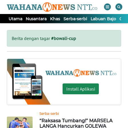
Utama
Nusantara
Khas
Serba-serbi
Labuan Bajo
Opi
WAHANA
Tutup
TV
Berita dengan tagar
#bowali-cup
UTAMA
NUSANTARA
KHAS
Install Aplikasi
SERBA-
SERBI
Serba-serbi
“Raksasa Tumbang!” MARSELA
LABUAN
LANGA Hancurkan GOLEWA