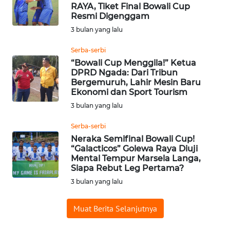
BAJO
RAYA, Tiket Final Bowali Cup
Resmi Digenggam
OPINI
3 bulan yang lalu
Serba-serbi
Informasi
“Bowali Cup Menggila!” Ketua
DPRD Ngada: Dari Tribun
INDEKS
Bergemuruh, Lahir Mesin Baru
BERITA
Ekonomi dan Sport Tourism
3 bulan yang lalu
KONTAK
Serba-serbi
KAMI
Neraka Semifinal Bowali Cup!
“Galacticos” Golewa Raya Diuji
INFO
Mental Tempur Marsela Langa,
IKLAN
Siapa Rebut Leg Pertama?
3 bulan yang lalu
TENTANG
KAMI
Muat Berita Selanjutnya