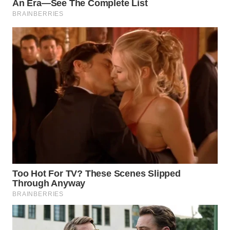
KARAWANG
WN
BEKASI
WN
BOGOR
WN
DEPOK
WN
TAPANULI
UTARA
WN
SAMOSIR