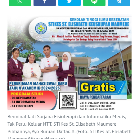
BAJO
OPINI
Informasi
INDEKS
BERITA
KONTAK
KAMI
INFO
IKLAN
Berminat Jadi Sarjana Fisioterapi dan Informatika Medis,
TENTANG
Tak Perlu Keluar NTT, STIKes St. Elisabeth Maumere
KAMI
Pilihannya, Ayo Buruan Daftar..!!. (Foto: STIKes St. Elisabeth
Maumere/WahanaNews.co)