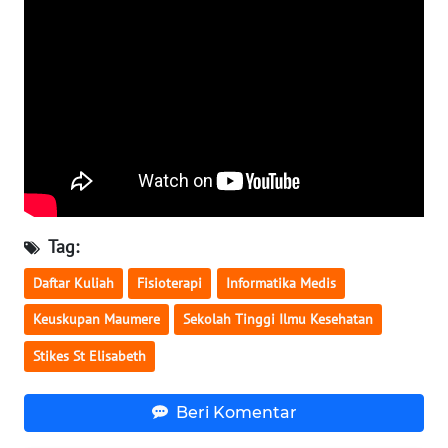
WN
SULUT
WN
MALUKU
WN
MALUT
Tag:
WN
Daftar Kuliah
Fisioterapi
Informatika Medis
DAIRI
Keuskupan Maumere
Sekolah Tinggi Ilmu Kesehatan
WN
Stikes St Elisabeth
DANAU
TOBA
Beri Komentar
WN