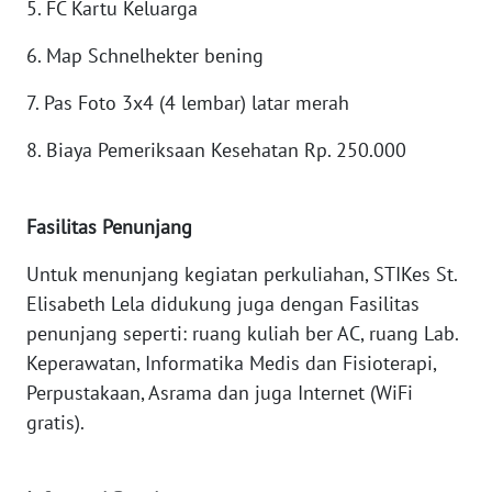
5. FC Kartu Keluarga
SULTENG
6. Map Schnelhekter bening
WN
SULBAR
7. Pas Foto 3x4 (4 lembar) latar merah
8. Biaya Pemeriksaan Kesehatan Rp. 250.000
WN
BABEL
Fasilitas Penunjang
WN
SUMBAR
Untuk menunjang kegiatan perkuliahan, STIKes St.
Elisabeth Lela didukung juga dengan Fasilitas
WN
penunjang seperti: ruang kuliah ber AC, ruang Lab.
SUMSEL
Keperawatan, Informatika Medis dan Fisioterapi,
Perpustakaan, Asrama dan juga Internet (WiFi
WN
BENGKULU
gratis).
WN