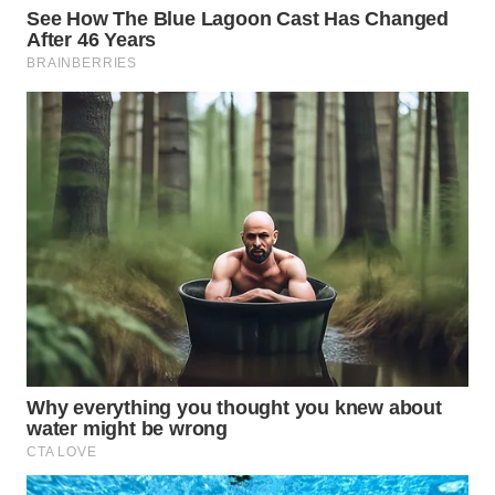
WAHANA
HEALTH
WAHANA
DESA
WISATA
LAPAK
WAHANA
Wahana
Network
KONSUMEN
LISTRIK
MASYARAKAT