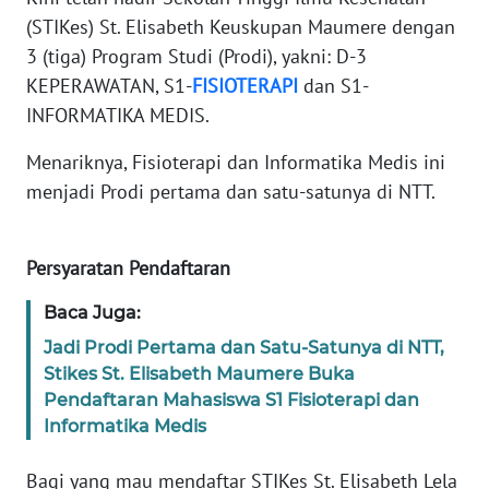
(STIKes) St. Elisabeth Keuskupan Maumere dengan
WN
3 (tiga) Program Studi (Prodi), yakni: D-3
JABAR
KEPERAWATAN, S1-
FISIOTERAPI
dan S1-
INFORMATIKA MEDIS.
WN
BANTEN
Menariknya, Fisioterapi dan Informatika Medis ini
menjadi Prodi pertama dan satu-satunya di NTT.
WN
NTT
Persyaratan Pendaftaran
WN
Baca Juga:
KEPRI
Jadi Prodi Pertama dan Satu-Satunya di NTT,
Stikes St. Elisabeth Maumere Buka
WN
PAPUA
Pendaftaran Mahasiswa S1 Fisioterapi dan
Informatika Medis
WN
Bagi yang mau mendaftar STIKes St. Elisabeth Lela
PAPUA