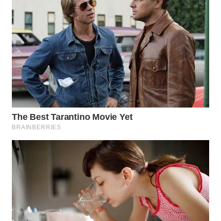
WN
PADANG
LAWAS
WN
SUMEDANG
WN
CIANJUR
WN
KEPULAUAN
SERIBU
WN
TANGERANG
WN
BINJAI