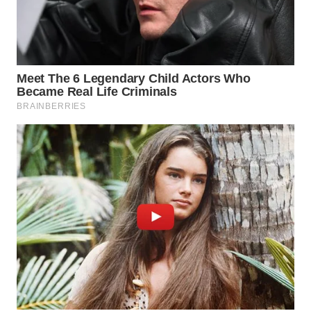
CO ID
WAHANANEWS
NET
WAHANA
SPORT
WAHANA
UMKM
WAHANA
SELEB
WAHANA
PERSONA
WAHANA
OTOMOTIF