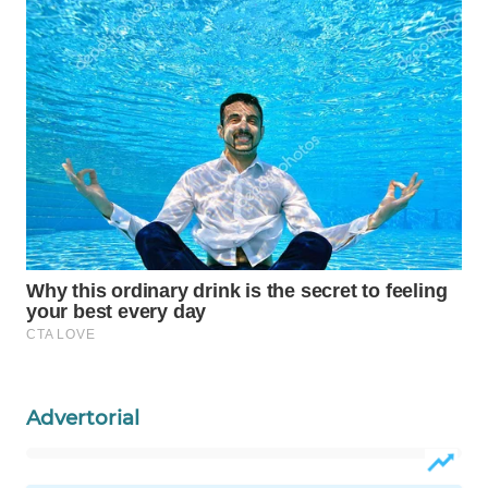
KELISTRIKAN
WALINKI
ID
MAWAKA
ID
MARTABAT
NET
PLN
WATCH
MKLI
Advertorial
LPKKI