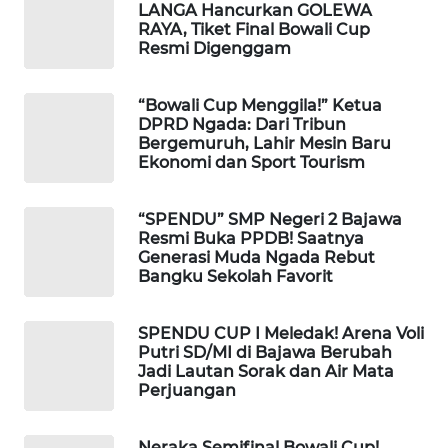
NEWS
LANGA Hancurkan GOLEWA
RAYA, Tiket Final Bowali Cup
Resmi Digenggam
SIDIKALANG
NEWS
“Bowali Cup Menggila!” Ketua
DPRD Ngada: Dari Tribun
SIBARAGAS
Bergemuruh, Lahir Mesin Baru
NEWS
Ekonomi dan Sport Tourism
METRO
“SPENDU” SMP Negeri 2 Bajawa
SIANTAR
Resmi Buka PPDB! Saatnya
NEWS
Generasi Muda Ngada Rebut
Bangku Sekolah Favorit
METRO
MEDAN
SPENDU CUP I Meledak! Arena Voli
NEWS
Putri SD/MI di Bajawa Berubah
Jadi Lautan Sorak dan Air Mata
Perjuangan
METRO
JAKARTA
NEWS
Neraka Semifinal Bowali Cup!