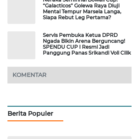
“Galacticos” Golewa Raya Diuji
Mental Tempur Marsela Langa,
KRT
Siapa Rebut Leg Pertama?
NEWS
Servis Pembuka Ketua DPRD
KARING
Ngada Bikin Arena Berguncang!
NEWS
SPENDU CUP I Resmi Jadi
Panggung Panas Srikandi Voli Cilik
JURNAL
MARITIM
KOMENTAR
HUMBANG
NEWS
GARONGGANG
NEWS
Berita Populer
FISUELRI
ID