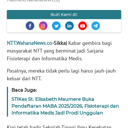
PEDOMAN
MEDIA
SIBER
Ikuti Kami di:
REDAKSI
NTT.WahanaNews.co
-Sikka|
Kabar gembira bagi
KARIR
masyarakat NTT yang berminat jadi Sarjana
Fisioterapi dan Informatika Medis.
DISCLAIMER
Pasalnya, mereka tidak perlu lagi harus jauh-jauh
Wahana
keluar dari NTT.
News
Regional
Baca Juga:
STIKes St. Elisabeth Maumere Buka
WN
SUMUT
Pendaftaran MABA 2025/2026, Fisioterapi dan
Informatika Medis Jadi Prodi Unggulan
WN
JAKARTA
Kini telah hadir Sekolah Tinggi Ilmu Kesehatan