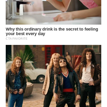
WN
CIREBON
WN
INDRAMAYU
WN
KUNINGAN
WN
MAJALENGKA
WN
SUBANG
WN
SUKABUMI