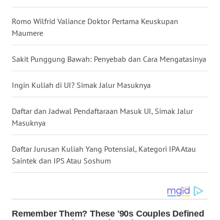
WN
Romo Wilfrid Valiance Doktor Pertama Keuskupan
LABUHANBATU
Maumere
WN
Sakit Punggung Bawah: Penyebab dan Cara Mengatasinya
TAPANULI
TENGAH
Ingin Kuliah di UI? Simak Jalur Masuknya
WN DELI
SERDANG
Daftar dan Jadwal Pendaftaraan Masuk UI, Simak Jalur
Masuknya
WN
TEBING
Daftar Jurusan Kuliah Yang Potensial, Kategori IPA Atau
TINGGI
Saintek dan IPS Atau Soshum
WN
PAKPAK
WN