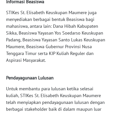
LAMPUNG
Informasi Beasiswa
STIKes St. Elisabeth Keuskupan Maumere juga
WN
menyediakan berbagai bentuk Beasiswa bagi
JATENG
mahasiswa, antara lain: Dana Hibah Kabupaten
Sikka, Beasiswa Yayasan Yos Soedarso Keuskupan
WN
NUSANTARA
Padang, Beasiswa Yayasan Santo Lukas Keuskupan
Maumere, Beasiswa Gubernur Provinsi Nusa
WN
Tenggara Timur serta KIP Kuliah Reguler dan
JOGJA
Aspirasi Masyarakat.
WN
JATIM
Pendayagunaan Lulusan
Untuk membantu para lulusan ketika selesai
WN
BALI
kuliah, STIKes St. Elisabeth Keuskupan Maumere
telah menyiapkan pendayagunaan lulusan dengan
WN
berbagai stakeholder baik di dalam maupun luar
KALBAR