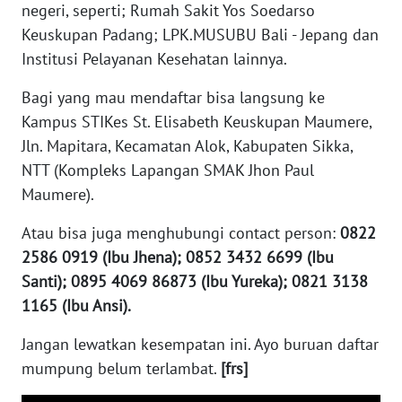
negeri, seperti; Rumah Sakit Yos Soedarso
Keuskupan Padang; LPK.MUSUBU Bali - Jepang dan
WN
Institusi Pelayanan Kesehatan lainnya.
KALTENG
Bagi yang mau mendaftar bisa langsung ke
WN
Kampus STIKes St. Elisabeth Keuskupan Maumere,
KALTARA
Jln. Mapitara, Kecamatan Alok, Kabupaten Sikka,
NTT (Kompleks Lapangan SMAK Jhon Paul
WN
Maumere).
KALSEL
Atau bisa juga menghubungi contact person:
0822
WN
2586 0919 (Ibu Jhena); 0852 3432 6699 (Ibu
KALTIM
Santi); 0895 4069 86873 (Ibu Yureka); 0821 3138
1165 (Ibu Ansi).
WN
SULSEL
Jangan lewatkan kesempatan ini. Ayo buruan daftar
mumpung belum terlambat.
[frs]
WN
GORONTALO