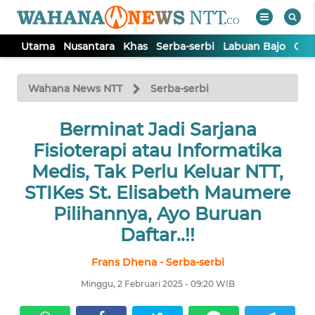
Utama
Nusantara
Khas
Serba-serbi
Labuan Bajo
Opi
WAHANA
Tutup
TV
Wahana News NTT
Serba-serbi
Berminat Jadi Sarjana
UTAMA
Fisioterapi atau Informatika
NUSANTARA
Medis, Tak Perlu Keluar NTT,
STIKes St. Elisabeth Maumere
KHAS
Pilihannya, Ayo Buruan
Daftar..!!
SERBA-
SERBI
Frans Dhena - Serba-serbi
Minggu, 2 Februari 2025 - 09:20 WIB
LABUAN