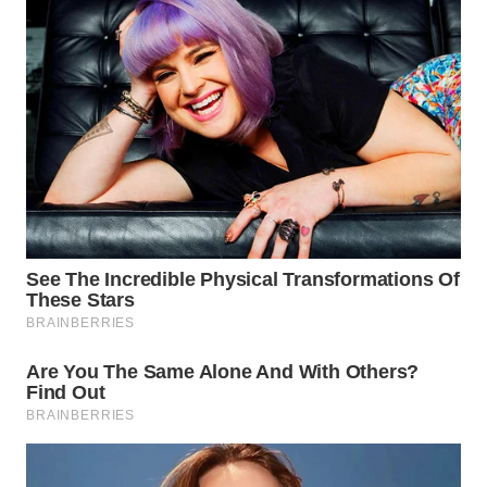
MADURA
WN
SURABAYA
WN
NATUNA
WN
BINTAN
WN
MANDALIKA
WN
LIKUPANG
WN