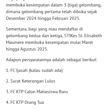
BARAT
membuka kesempatan dalam 3 (tiga) gelombang,
dimana gelombang pertama telah dibuka sejak
WN
Desember 2024 hingga Februari 2025.
RIAU
Sementara, bagi yang mau mendaftar di
WN
gelombang kedua dan ketiga, STIKes St. Elisabeth
SERAMBI
Maumere membuka kesempatan mulai Maret
hingga Agustus 2025.
WN
JAMBI
Adapun persyaratannya adalah sebagai berikut:
1. FC Ijasah (kalau sudah ada)
WN
SULTRA
2. Surat Keterangan Lulus
WN
3. FC KTP Calon Mahasiswa Baru
NTB
4. FC KTP Orang Tua
WN