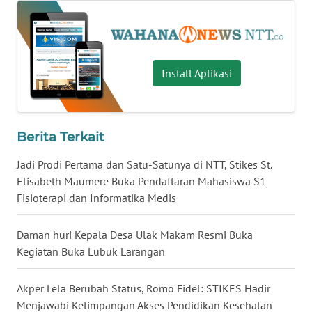
NIAS
WN
LANGKAT
Install Aplikasi
WN
TAPANULI
SELATAN
Berita Terkait
WN
Jadi Prodi Pertama dan Satu-Satunya di NTT, Stikes St.
TANJUNG
Elisabeth Maumere Buka Pendaftaran Mahasiswa S1
LESUNG
Fisioterapi dan Informatika Medis
WN
Daman huri Kepala Desa Ulak Makam Resmi Buka
KARO
Kegiatan Buka Lubuk Larangan
WN
Akper Lela Berubah Status, Romo Fidel: STIKES Hadir
SIMALUNGUN
Menjawabi Ketimpangan Akses Pendidikan Kesehatan