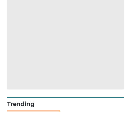
ENERGI
NEWS
CILEUNGSI
NEWS
BERKAT
NEWS
BERAMPU
NEWS
ANUGERAH
Trending
NEWS
AKHLAK
ID