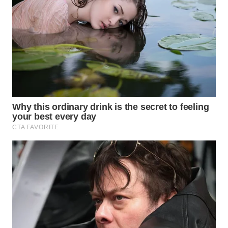
INFRASTRUKTUR
WAHANA
KONSUMEN
WAHANA
LISTRIK
WAHANA
TRAVEL
WAHANA
TV
WAHANANEWS
ID
WAHANANEWS