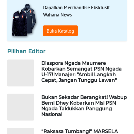
LKKI
Dapatkan Merchandise Eksklusif
Wahana News
KOPEKLIN
Buka Katalog
PORTAL
KONSUMEN
Pilihan Editor
FORWAMKI
Diaspora Ngada Maumere
Kobarkan Semangat PSN Ngada
U-17! Manajer: "Ambil Langkah
ALPERKLINAS
Cepat, Jangan Tunggu Lawan"
FORJASIDA
Bukan Sekadar Berangkat! Wabup
Berni Dhey Kobarkan Misi PSN
TAMBANG
Ngada Taklukkan Panggung
NEWS
Nasional
SITUNGIR
“Raksasa Tumbang!” MARSELA