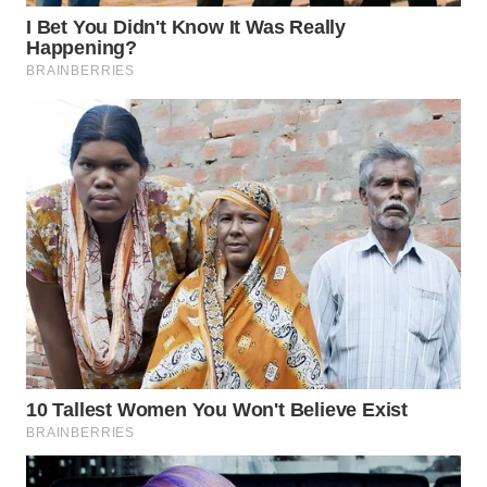
WN
PURWAKARTA
WN
PRIANGAN
TIMUR
WN
SEMARANG
WN
SOLO
WN
BOROBUDUR
WN