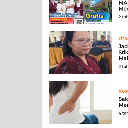
MAB
SIBER
Med
2 ta
REDAKSI
KARIR
Ut
Jad
DISCLAIMER
Sti
Mah
Wahana
2 ta
News
Regional
WN
Kes
SUMUT
Sak
Men
WN
4 ta
JAKARTA