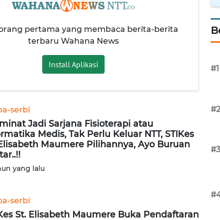
 orang pertama yang membaca berita-berita
B
terbaru Wahana News
Install Aplikasi
#1
#
ba-serbi
minat Jadi Sarjana Fisioterapi atau
ormatika Medis, Tak Perlu Keluar NTT, STIKes
 Elisabeth Maumere Pilihannya, Ayo Buruan
#
ar..!!
hun yang lalu
#
ba-serbi
Kes St. Elisabeth Maumere Buka Pendaftaran