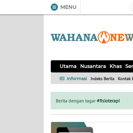
MENU
WAHANA
Tutup
TV
UTAMA
NUSANTARA
Utama
Nusantara
Khas
Ser
KHAS
Informasi
Indeks Berita
Kontak 
SERBA-
SERBI
Berita dengan tagar
#fisioterapi
LABUAN
BAJO