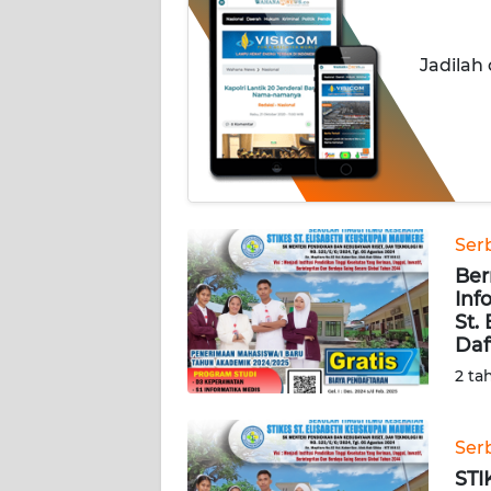
OPINI
Jadilah
Informasi
INDEKS
BERITA
KONTAK
KAMI
Ser
Ber
INFO
Inf
IKLAN
St.
Daft
2 ta
TENTANG
KAMI
Ser
PEDOMAN
STI
MEDIA