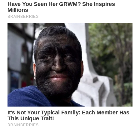
MADURA
WN
SURABAYA
WN
NATUNA
WN
BINTAN
WN
MANDALIKA
WN
LIKUPANG
WN
LABUANBAJO