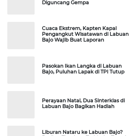
INFRASTRUKTUR
Diguncang Gempa
WAHANA
KONSUMEN
Cuaca Ekstrem, Kapten Kapal
Pengangkut Wisatawan di Labuan
WAHANA
Bajo Wajib Buat Laporan
LISTRIK
WAHANA
Pasokan Ikan Langka di Labuan
TRAVEL
Bajo, Puluhan Lapak di TPI Tutup
WAHANA
TV
Perayaan Natal, Dua Sinterklas di
Labuan Bajo Bagikan Hadiah
WAHANANEWS
ID
WAHANANEWS
Liburan Nataru ke Labuan Bajo?
CO ID