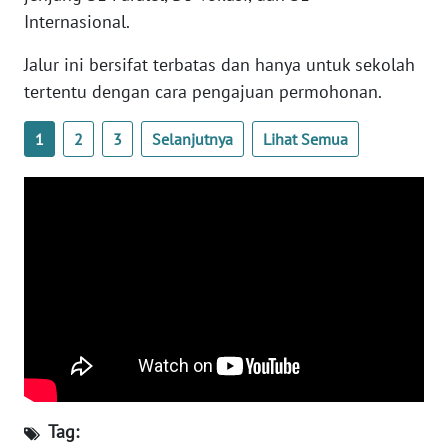
BARAT
Internasional.
WN
Jalur ini bersifat terbatas dan hanya untuk sekolah
RIAU
tertentu dengan cara pengajuan permohonan.
WN
1
2
3
Selanjutnya
Lihat Semua
SERAMBI
WN
JAMBI
WN
SULTRA
WN
NTB
WN
Tag: