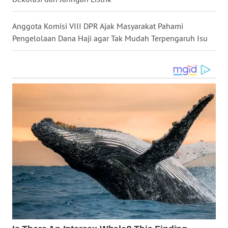
WN
Anggota Komisi VIII DPR Ajak Masyarakat Pahami
KALTENG
Pengelolaan Dana Haji agar Tak Mudah Terpengaruh Isu
WN
KALTARA
WN
KALSEL
WN
KALTIM
WN
SULSEL
WN
GORONTALO