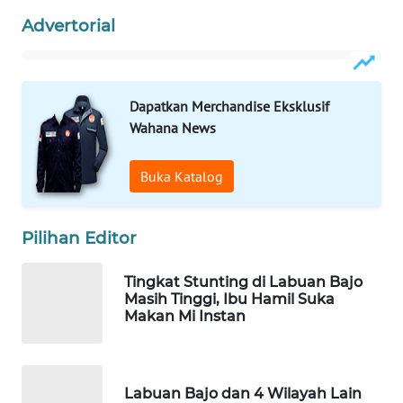
Advertorial
WN
BORNEO
Dapatkan Merchandise Eksklusif
Wahana
Wahana News
Media
Group
Buka Katalog
WAHANA
NEWS
Pilihan Editor
WAHANA
TANI
Tingkat Stunting di Labuan Bajo
Masih Tinggi, Ibu Hamil Suka
Makan Mi Instan
WAHANA
ADVOKAT
WAHANA
Labuan Bajo dan 4 Wilayah Lain