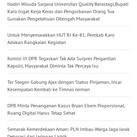
Hadiri Wisuda Sarjana Universitas Quality Berastagi,Bupati
Karo:Ingat Kerja Keras dan Pengorbanan Orang Tua
WN
Gunakan Pengetahuan Ditengah Masyarakat
JATENG
Untuk Menyemarakkan HUT RI Ke-81, Pemkab Karo
WN
Adakan Rangkaian Kegiatan
NUSANTARA
Komisi III DPR Tegaskan Tak Ada Surpres Pergantian
WN
Kapolri, Masyarakat Diminta Tak Percaya Isu
JOGJA
Ter Stegen Gabung Ajax dengan Status Pinjaman, Incar
WN
Kesempatan Kembali ke Timnas Jerman
JATIM
DPR Minta Penanganan Kasus Bryan Ebem Proporsional,
WN
BALI
Ruang Digital Harus Tetap Sehat
WN
Semarak Kemerdekaan Aman: PLN Imbau Warga Jaga Jarak
KALBAR
Dekorasi dari Jaringan Listrik