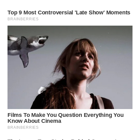
WN
LABUHANBATU
WN
TAPANULI
TENGAH
WN DELI
SERDANG
WN
TEBING
TINGGI
WN
PAKPAK
WN