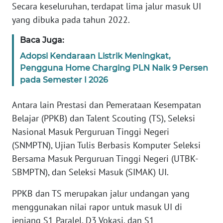
Secara keseluruhan, terdapat lima jalur masuk UI
yang dibuka pada tahun 2022.
WN
JABAR
Baca Juga:
Adopsi Kendaraan Listrik Meningkat,
WN
Pengguna Home Charging PLN Naik 9 Persen
BANTEN
pada Semester I 2026
WN
Antara lain Prestasi dan Pemerataan Kesempatan
NTT
Belajar (PPKB) dan Talent Scouting (TS), Seleksi
Nasional Masuk Perguruan Tinggi Negeri
WN
KEPRI
(SNMPTN), Ujian Tulis Berbasis Komputer Seleksi
Bersama Masuk Perguruan Tinggi Negeri (UTBK-
WN
SBMPTN), dan Seleksi Masuk (SIMAK) UI.
PAPUA
PPKB dan TS merupakan jalur undangan yang
WN
menggunakan nilai rapor untuk masuk UI di
PAPUA
jenjang S1 Paralel, D3 Vokasi, dan S1