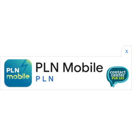
ENERGI
NEWS
CILEUNGSI
NEWS
X
BERKAT
NEWS
BERAMPU
NEWS
ANUGERAH
NEWS
AKHLAK
ID