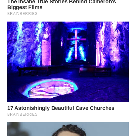
KARAWANG
WN
BEKASI
WN
BOGOR
WN
DEPOK
WN
TAPANULI
UTARA
WN
SAMOSIR