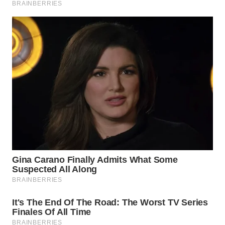
NIAS
WN
LANGKAT
WN
TAPANULI
SELATAN
WN
TANJUNG
LESUNG
WN
KARO
WN
SIMALUNGUN