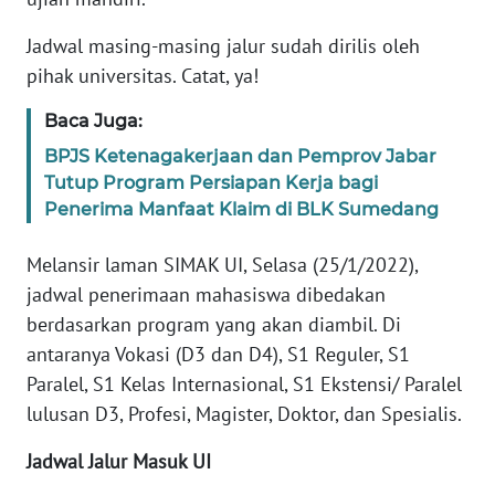
MEDIA
Jadwal masing-masing jalur sudah dirilis oleh
SIBER
pihak universitas. Catat, ya!
REDAKSI
Baca Juga:
BPJS Ketenagakerjaan dan Pemprov Jabar
KARIR
Tutup Program Persiapan Kerja bagi
Penerima Manfaat Klaim di BLK Sumedang
DISCLAIMER
Melansir laman SIMAK UI, Selasa (25/1/2022),
Wahana
jadwal penerimaan mahasiswa dibedakan
News
Regional
berdasarkan program yang akan diambil. Di
antaranya Vokasi (D3 dan D4), S1 Reguler, S1
WN
Paralel, S1 Kelas Internasional, S1 Ekstensi/ Paralel
SUMUT
lulusan D3, Profesi, Magister, Doktor, dan Spesialis.
Jadwal Jalur Masuk UI
WN
JAKARTA