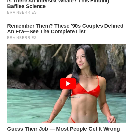
WN
SULUT
WN
MALUKU
WN
MALUT
WN
DAIRI
WN
DANAU
TOBA
WN