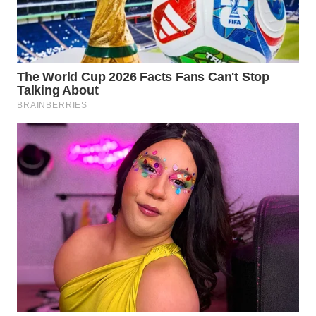
WN
PURWAKARTA
WN
PRIANGAN
TIMUR
WN
SEMARANG
WN
SOLO
WN
BOROBUDUR
WN