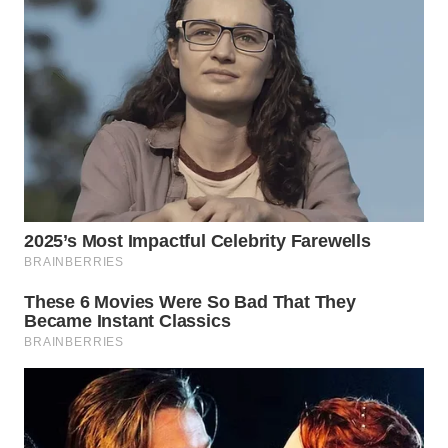
WN
PADANG
LAWAS
WN
SUMEDANG
WN
CIANJUR
WN
KEPULAUAN
SERIBU
WN
TANGERANG
WN
BINJAI