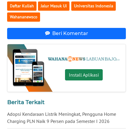
SULTENG
Daftar Kuliah
Jalur Masuk Ui
Universitas Indonesia
WN
Wahananewsco
SULBAR
Beri Komentar
WN
BABEL
WN
SUMBAR
Install Aplikasi
WN
SUMSEL
Berita Terkait
WN
BENGKULU
Adopsi Kendaraan Listrik Meningkat, Pengguna Home
Charging PLN Naik 9 Persen pada Semester I 2026
WN
LAMPUNG