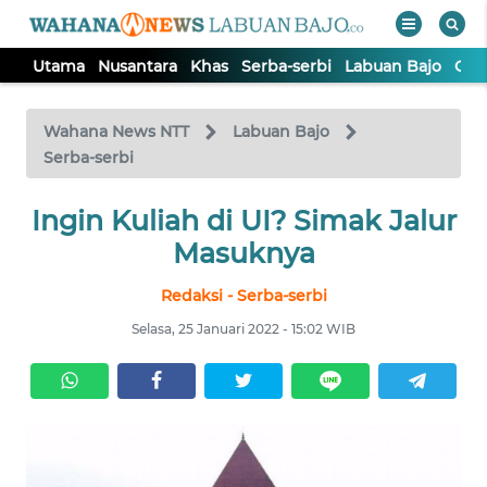
Utama
Nusantara
Khas
Serba-serbi
Labuan Bajo
Opi
WAHANA
Tutup
TV
Wahana News NTT
Labuan Bajo
Serba-serbi
UTAMA
Ingin Kuliah di UI? Simak Jalur
Masuknya
NUSANTARA
Redaksi - Serba-serbi
KHAS
Selasa, 25 Januari 2022 - 15:02 WIB
SERBA-
SERBI
LABUAN
BAJO