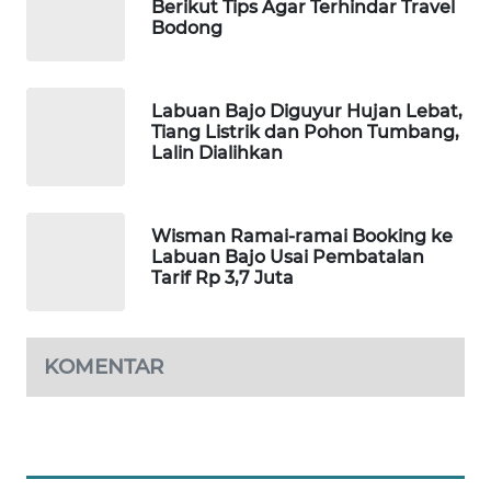
Berikut Tips Agar Terhindar Travel
Bodong
WAHANANEWS
NET
Labuan Bajo Diguyur Hujan Lebat,
Tiang Listrik dan Pohon Tumbang,
WAHANA
Lalin Dialihkan
SPORT
WAHANA
Wisman Ramai-ramai Booking ke
UMKM
Labuan Bajo Usai Pembatalan
Tarif Rp 3,7 Juta
WAHANA
SELEB
KOMENTAR
WAHANA
PERSONA
WAHANA
OTOMOTIF