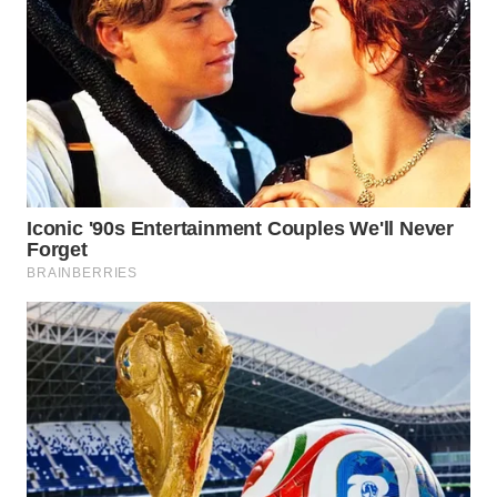
WN
CIREBON
WN
INDRAMAYU
WN
KUNINGAN
WN
MAJALENGKA
WN
SUBANG
WN
SUKABUMI