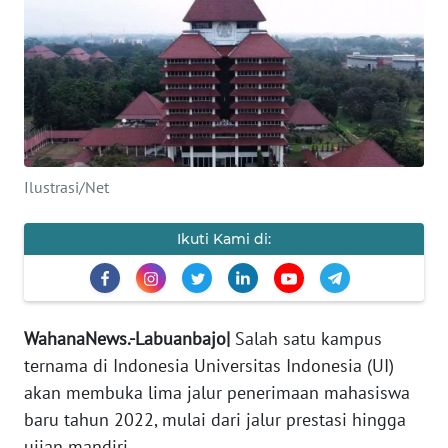
OPINI
Informasi
INDEKS
BERITA
Ilustrasi/Net
KONTAK
Ikuti Kami di:
KAMI
INFO
IKLAN
WahanaNews.-Labuanbajo|
Salah satu kampus
ternama di Indonesia Universitas Indonesia (UI)
TENTANG
akan membuka lima jalur penerimaan mahasiswa
KAMI
baru tahun 2022, mulai dari jalur prestasi hingga
ujian mandiri.
PEDOMAN