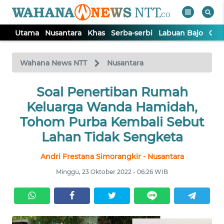
Utama
Nusantara
Khas
Serba-serbi
Labuan Bajo
Opi
WAHANA
Tutup
TV
Wahana News NTT
Nusantara
Soal Penertiban Rumah
UTAMA
Keluarga Wanda Hamidah,
NUSANTARA
Tohom Purba Kembali Sebut
Lahan Tidak Sengketa
KHAS
Andri Frestana Simorangkir - Nusantara
Minggu, 23 Oktober 2022 - 06:26 WIB
SERBA-
SERBI
LABUAN