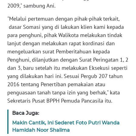
PEDOMAN
2009," sambung Ani.
MEDIA
SIBER
"Melalui pertemuan dengan pihak-pihak terkait,
dasar Somasi yang di lakukan klien kami kepada
REDAKSI
para penghuni, pihak Walikota melakukan tindak
lanjut dengan melakukan rapat kordinasi dan
KARIR
mengeluarkan surat Pemberitahuan kepada
Penghuni, dilanjutkan dengan Surat Peringatan 1, 2
DISCLAIMER
dan 3, baru setelah itu melakukan Eksekusi seperti
yang dilakukan hari ini. Sesuai Pergub 207 tahun
Wahana
2016 tentang Penertiban pemakaian atau
News
Regional
penguasaan tanah tanpa izin yang berhak," kata
Sekretaris Pusat BPPH Pemuda Pancasila itu.
WN
SUMUT
Baca Juga:
Makin Cantik, Ini Sederet Foto Putri Wanda
WN
Hamidah Noor Shalima
JAKARTA