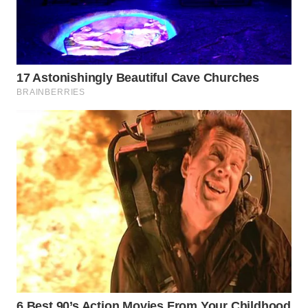
LABUANBAJO
WN
BORNEO
Wahana
Media
Group
WAHANA
NEWS
WAHANA
TANI
WAHANA
ADVOKAT
WAHANA