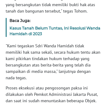
BARAT
yang bersangkutan tidak memiliki bukti hak atas
tanah dan bangunan tersebut," tegas Tohom.
WN
RIAU
Baca Juga:
Kasus Tanah Belum Tuntas, Ini Resolusi Wanda
WN
Hamidah di 2023
SERAMBI
"Kami tegaskan Sdri Wanda Hamidah tidak
WN
memiliki hak sama sekali, secara hukum tentu akan
JAMBI
kami pikirkan tindakan hukum terhadap yang
bersangkutan atas berita-berita yang telah dia
WN
sampaikan di media massa," lanjutnya dengan
SULTRA
nada tegas.
WN
Proses eksekusi atau pengosongan paksa ini
NTB
dilakukan oleh Pemkot Administrasi Jakarta Pusat,
dan saat ini sudah menuntaskan beberapa Objek.
WN