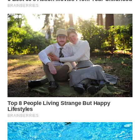
INFRASTRUKTUR
WAHANA
KONSUMEN
WAHANA
LISTRIK
WAHANA
TRAVEL
WAHANA
TV
WAHANANEWS
ID
WAHANANEWS