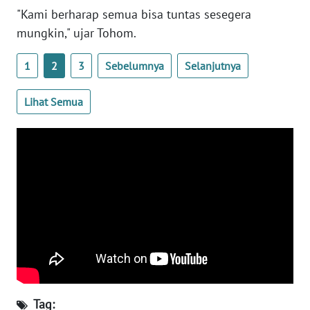
SULTENG
"Kami berharap semua bisa tuntas sesegera
mungkin," ujar Tohom.
WN
SULBAR
1
2
3
Sebelumnya
Selanjutnya
WN
Lihat Semua
BABEL
WN
SUMBAR
WN
SUMSEL
WN
BENGKULU
WN
Tag: