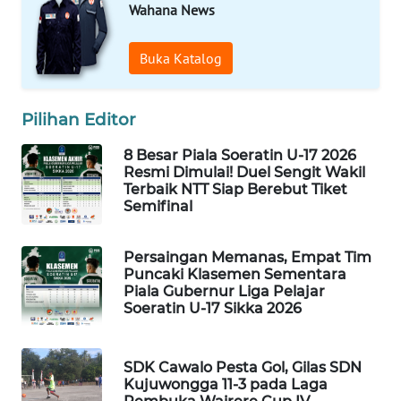
Wahana News
WAHANA
Buka Katalog
HEALTH
WAHANA
Pilihan Editor
DESA
WISATA
8 Besar Piala Soeratin U-17 2026
Resmi Dimulai! Duel Sengit Wakil
Terbaik NTT Siap Berebut Tiket
LAPAK
Semifinal
WAHANA
Persaingan Memanas, Empat Tim
Wahana
Puncaki Klasemen Sementara
Network
Piala Gubernur Liga Pelajar
Soeratin U-17 Sikka 2026
KONSUMEN
LISTRIK
SDK Cawalo Pesta Gol, Gilas SDN
Kujuwongga 11-3 pada Laga
MASYARAKAT