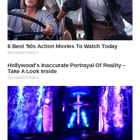
MADURA
WN
SURABAYA
WN
NATUNA
WN
BINTAN
WN
MANDALIKA
WN
LIKUPANG
WN