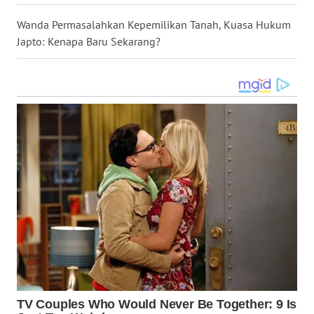
Wanda Permasalahkan Kepemilikan Tanah, Kuasa Hukum
WN
Japto: Kenapa Baru Sekarang?
SULUT
WN
MALUKU
WN
MALUT
WN
DAIRI
WN
DANAU
TOBA
WN