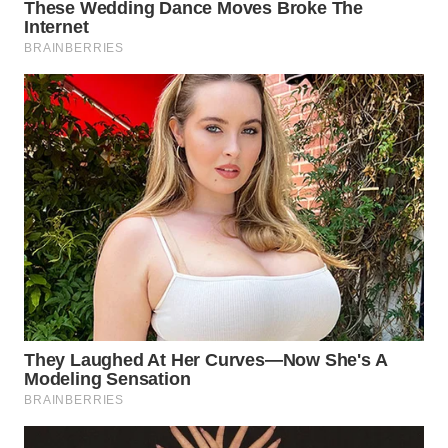
WN
CIREBON
WN
INDRAMAYU
WN
KUNINGAN
WN
MAJALENGKA
WN
SUBANG
WN
SUKABUMI