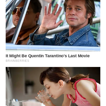
WN
LABUHANBATU
WN
TAPANULI
TENGAH
WN DELI
SERDANG
WN
TEBING
TINGGI
WN
PAKPAK
WN