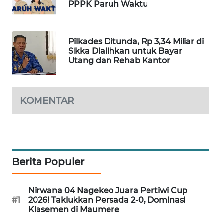
PPPK Paruh Waktu
LKKI
KOPEKLIN
Pilkades Ditunda, Rp 3,34 Miliar di
Sikka Dialihkan untuk Bayar
Utang dan Rehab Kantor
PORTAL
KONSUMEN
FORWAMKI
KOMENTAR
ALPERKLINAS
FORJASIDA
Berita Populer
TAMBANG
NEWS
Nirwana 04 Nagekeo Juara Pertiwi Cup
#1
2026! Taklukkan Persada 2-0, Dominasi
Klasemen di Maumere
SITUNGIR