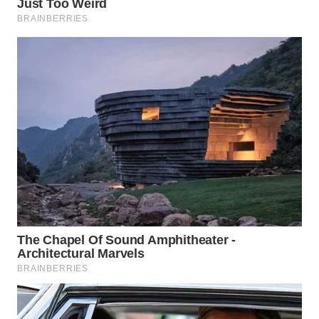
NIAS
WN
LANGKAT
WN
TAPANULI
SELATAN
WN
TANJUNG
LESUNG
WN
KARO
WN
SIMALUNGUN