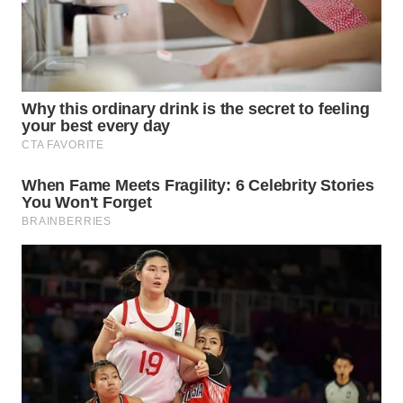
KARAWANG
WN
BEKASI
WN
BOGOR
WN
DEPOK
WN
TAPANULI
UTARA
WN
SAMOSIR