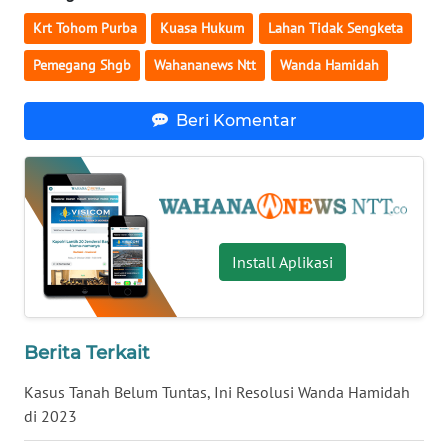
LAMPUNG
Krt Tohom Purba
Kuasa Hukum
Lahan Tidak Sengketa
WN
Pemegang Shgb
Wahananews Ntt
Wanda Hamidah
JATENG
Beri Komentar
WN
NUSANTARA
WN
JOGJA
Install Aplikasi
WN
JATIM
Berita Terkait
WN
BALI
Kasus Tanah Belum Tuntas, Ini Resolusi Wanda Hamidah
di 2023
WN
KALBAR