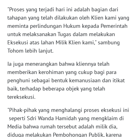
"Proses yang terjadi hari ini adalah bagian dari
WN
tahapan yang telah dilakukan oleh Klien kami yang
JABAR
meminta perlindungan Hukum kepada Pemerintah
untuk melaksanakan Tugas dalam melakukan
WN
Eksekusi atas lahan Milik Klien kami," sambung
BANTEN
Tohom lebih lanjut.
WN
Ia juga menerangkan bahwa kliennya telah
NTT
memberikan kerohiman yang cukup bagi para
penghuni sebagai bentuk kemanusiaan dan itikat
WN
baik, terhadap beberapa objek yang telah
KEPRI
tereksekusi.
WN
"Pihak-pihak yang menghalangi proses eksekusi ini
PAPUA
seperti Sdri Wanda Hamidah yang mengklaim di
Media bahwa rumah tersebut adalah milik dia,
WN
diduga melakukan Pembohongan Publik, karena
PAPUA