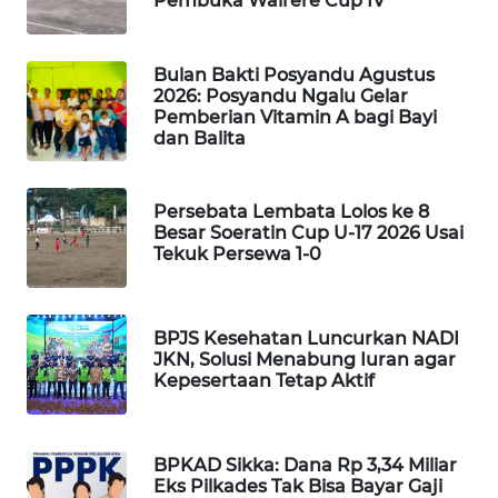
Pembuka Wairere Cup IV
KELISTRIKAN
WALINKI
Bulan Bakti Posyandu Agustus
2026: Posyandu Ngalu Gelar
ID
Pemberian Vitamin A bagi Bayi
dan Balita
MAWAKA
ID
Persebata Lembata Lolos ke 8
Besar Soeratin Cup U-17 2026 Usai
MARTABAT
Tekuk Persewa 1-0
NET
PLN
BPJS Kesehatan Luncurkan NADI
WATCH
JKN, Solusi Menabung Iuran agar
Kepesertaan Tetap Aktif
MKLI
LPKKI
BPKAD Sikka: Dana Rp 3,34 Miliar
Eks Pilkades Tak Bisa Bayar Gaji