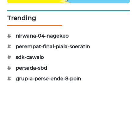
KRT
Trending
NEWS
KARING
#
nirwana-04-nagekeo
NEWS
#
perempat-final-piala-soeratin
#
sdk-cawalo
JURNAL
MARITIM
#
persada-sbd
#
grup-a-perse-ende-8-poin
HUMBANG
NEWS
GARONGGANG
NEWS
FISUELRI
ID