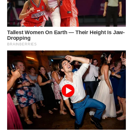
WN
PADANG
LAWAS
WN
SUMEDANG
WN
CIANJUR
WN
KEPULAUAN
SERIBU
WN
TANGERANG
WN
BINJAI