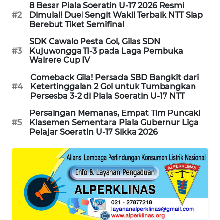
NEWS
8 Besar Piala Soeratin U-17 2026 Resmi
#2
Dimulai! Duel Sengit Wakil Terbaik NTT Siap
Berebut Tiket Semifinal
SIDIKALANG
NEWS
SDK Cawalo Pesta Gol, Gilas SDN
#3
Kujuwongga 11-3 pada Laga Pembuka
Wairere Cup IV
SIBARAGAS
NEWS
Comeback Gila! Persada SBD Bangkit dari
#4
Ketertinggalan 2 Gol untuk Tumbangkan
Persesba 3-2 di Piala Soeratin U-17 NTT
METRO
SIANTAR
Persaingan Memanas, Empat Tim Puncaki
NEWS
#5
Klasemen Sementara Piala Gubernur Liga
Pelajar Soeratin U-17 Sikka 2026
METRO
MEDAN
NEWS
METRO
JAKARTA
NEWS