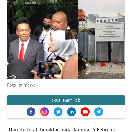
BAJO
OPINI
Informasi
INDEKS
BERITA
KONTAK
KAMI
Foto Istimewa
INFO
IKLAN
Ikuti Kami di:
TENTANG
KAMI
"Dan itu telah berakhir pada Tanggal 3 Februari