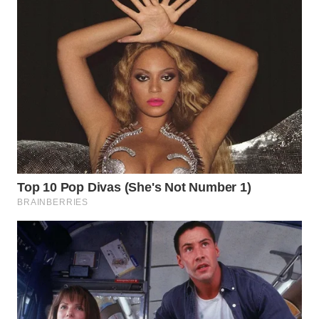
WN
PURWAKARTA
WN
PRIANGAN
TIMUR
WN
SEMARANG
WN
SOLO
WN
BOROBUDUR
WN