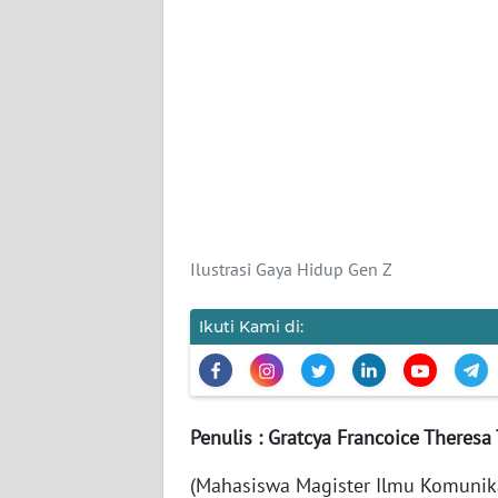
SIBER
REDAKSI
KARIR
DISCLAIMER
Wahana
Ilustrasi Gaya Hidup Gen Z
News
Regional
Ikuti Kami di:
WN
SUMUT
WN
Penulis : Gratcya Francoice Theresa
JAKARTA
(Mahasiswa Magister Ilmu Komunika