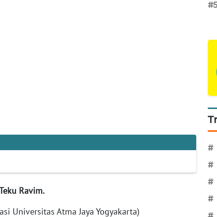
#
T
#
#
#
 Teku Ravim.
#
si Universitas Atma Jaya Yogyakarta)
#