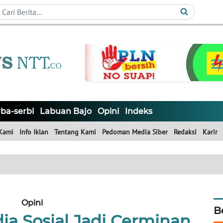
ba-serbi
Labuan Bajo
Opini
Indeks
Kami
Info Iklan
Tentang Kami
Pedoman Media Siber
Redaksi
Karir
Opini
B
ia Sosial Jadi Cerminan