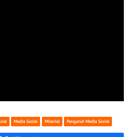
sial
Media Sosial
Milenial
Pengaruh Media Sosial