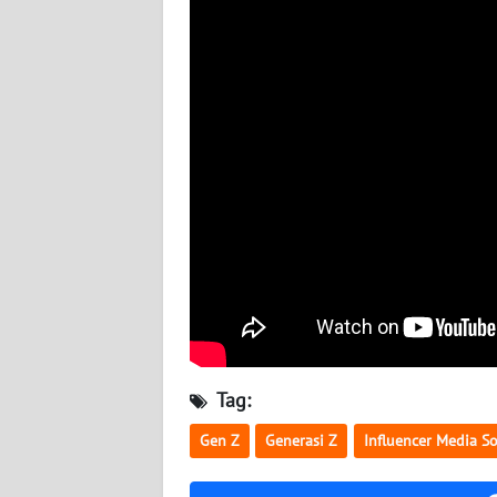
WN
SULBAR
WN
BABEL
WN
SUMBAR
WN
SUMSEL
WN
BENGKULU
Tag:
Gen Z
Generasi Z
Influencer Media So
WN
LAMPUNG