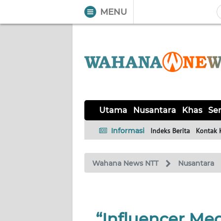
MENU
WAHANA
Tutup
TV
UTAMA
NUSANTARA
Utama
Nusantara
Khas
Ser
KHAS
Informasi
Indeks Berita
Kontak 
SERBA-
Wahana News NTT
Nusantara
SERBI
LABUAN
BAJO
“Influencer Med