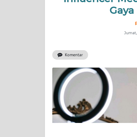
Gaya
OPINI
Informasi
Jumat,
INDEKS
BERITA
Komentar
KONTAK
KAMI
INFO
IKLAN
TENTANG
KAMI
PEDOMAN
MEDIA