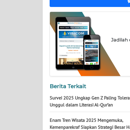
WN
JATENG
WN
NUSANTARA
Jadilah
WN
JOGJA
WN
JATIM
Berita Terkait
WN
Survei 2025 Ungkap Gen Z Paling Toler
BALI
Unggul dalam Literasi Al-Qur’an
WN
Enam Tren Wisata 2025 Mengemuka,
KALBAR
Kemenparekraf Siapkan Strategi Besar H