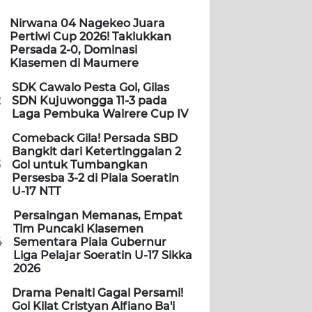
Nirwana 04 Nagekeo Juara
Pertiwi Cup 2026! Taklukkan
Persada 2-0, Dominasi
Klasemen di Maumere
SDK Cawalo Pesta Gol, Gilas
2
SDN Kujuwongga 11-3 pada
Laga Pembuka Wairere Cup IV
Comeback Gila! Persada SBD
Bangkit dari Ketertinggalan 2
3
Gol untuk Tumbangkan
Persesba 3-2 di Piala Soeratin
U-17 NTT
Persaingan Memanas, Empat
Tim Puncaki Klasemen
4
Sementara Piala Gubernur
Liga Pelajar Soeratin U-17 Sikka
2026
Drama Penalti Gagal Persami!
Gol Kilat Cristyan Alfiano Ba'i