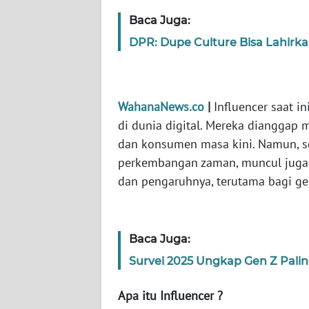
WN
Baca Juga:
JABAR
DPR: Dupe Culture Bisa Lahirk
WN
BANTEN
WahanaNews.co
|
Influencer saat i
WN
di dunia digital. Mereka dianggap
NTT
dan konsumen masa kini. Namun, s
perkembangan zaman, muncul juga 
WN
KEPRI
dan pengaruhnya, terutama bagi ge
WN
PAPUA
Baca Juga:
Survei 2025 Ungkap Gen Z Palin
WN
PAPUA
BARAT
Apa itu Influencer ?