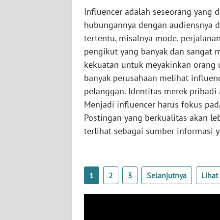
Influencer adalah seseorang yang
WN
hubungannya dengan audiensnya da
RIAU
tertentu, misalnya mode, perjalanan
pengikut yang banyak dan sangat 
WN
SERAMBI
kekuatan untuk meyakinkan orang u
banyak perusahaan melihat influen
WN
pelanggan. Identitas merek pribadi
JAMBI
Menjadi influencer harus fokus pad
Postingan yang berkualitas akan l
WN
terlihat sebagai sumber informasi 
SULTRA
WN
NTB
1
2
3
Selanjutnya
Liha
WN
SULTENG