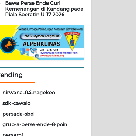
5
Bawa Perse Ende Curi
Kemenangan di Kandang pada
Piala Soeratin U-17 2026
rending
nirwana-04-nagekeo
sdk-cawalo
persada-sbd
grup-a-perse-ende-8-poin
persami