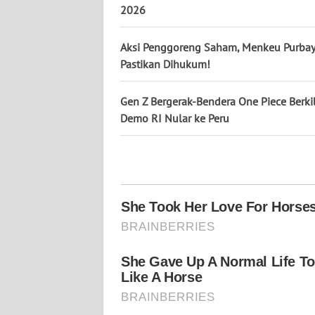
2026
WN
KALTENG
Aksi Penggoreng Saham, Menkeu Purba
Pastikan Dihukum!
WN
KALTARA
Gen Z Bergerak-Bendera One Piece Berkib
WN
Demo RI Nular ke Peru
KALSEL
WN
KALTIM
WN
SULSEL
WN
GORONTALO