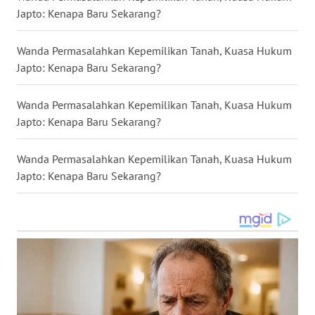
Japto: Kenapa Baru Sekarang?
WN
SULUT
Wanda Permasalahkan Kepemilikan Tanah, Kuasa Hukum
Japto: Kenapa Baru Sekarang?
WN
MALUKU
Wanda Permasalahkan Kepemilikan Tanah, Kuasa Hukum
Japto: Kenapa Baru Sekarang?
WN
MALUT
Wanda Permasalahkan Kepemilikan Tanah, Kuasa Hukum
Japto: Kenapa Baru Sekarang?
WN
DAIRI
WN
DANAU
TOBA
WN