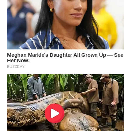
WN
PURWAKARTA
WN
PRIANGAN
TIMUR
WN
SEMARANG
WN
SOLO
WN
BOROBUDUR
WN