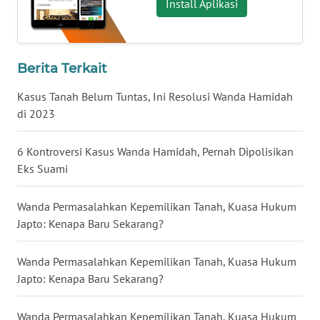
Install Aplikasi
WN
KALTENG
Berita Terkait
WN
Kasus Tanah Belum Tuntas, Ini Resolusi Wanda Hamidah
KALTARA
di 2023
WN
6 Kontroversi Kasus Wanda Hamidah, Pernah Dipolisikan
KALSEL
Eks Suami
WN
Wanda Permasalahkan Kepemilikan Tanah, Kuasa Hukum
KALTIM
Japto: Kenapa Baru Sekarang?
WN
Wanda Permasalahkan Kepemilikan Tanah, Kuasa Hukum
SULSEL
Japto: Kenapa Baru Sekarang?
WN
Wanda Permasalahkan Kepemilikan Tanah, Kuasa Hukum
GORONTALO