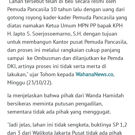
"Lahan tersebut telah di beli secara resmi oleh
Pemuda Pancasila 10 tahun lalu dengan uang dari
WN
gotong royong kader-kader Pemuda Pancasila yang
JABAR
diatas namakan Ketua Umum MPN PP bapak KPH
H. Japto S. Soerjosoemarno, S.H. dengan tujuan
WN
untuk membangun Kantor pusat Pemuda Pancasila,
BANTEN
dan proses ini melalui rangkaian cukup panjang
sampai ke Ombusman dan dilanjutkan ke Pemda
WN
NTT
DKI, artinya proses ini tidak serta merta di
lakukan," ujar Tohom kepada
WahanaNews.co
,
WN
Minggu (23/10/22).
KEPRI
Ia menjelaskan bahwa pihak dari Wanda Hamidah
bersikeras meminta putusan pengadilan,
WN
PAPUA
sementara tidak ada pihak yang menggugat.
"Jadi jelas, lahan ini tidak sengketa, buktinya SP 1,2
WN
dan 3 dari Walikota Jakarta Pusat tidak ada pihak
PAPUA