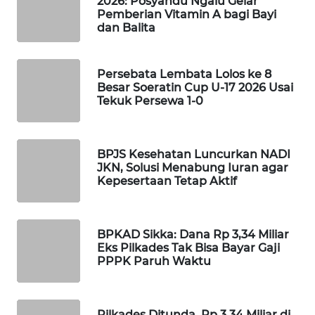
2026: Posyandu Ngalu Gelar
Pemberian Vitamin A bagi Bayi
dan Balita
WAHANA
HEALTH
Persebata Lembata Lolos ke 8
Besar Soeratin Cup U-17 2026 Usai
WAHANA
Tekuk Persewa 1-0
DESA
WISATA
BPJS Kesehatan Luncurkan NADI
LAPAK
JKN, Solusi Menabung Iuran agar
WAHANA
Kepesertaan Tetap Aktif
Wahana
Network
BPKAD Sikka: Dana Rp 3,34 Miliar
Eks Pilkades Tak Bisa Bayar Gaji
KONSUMEN
PPPK Paruh Waktu
LISTRIK
MASYARAKAT
Pilkades Ditunda, Rp 3,34 Miliar di