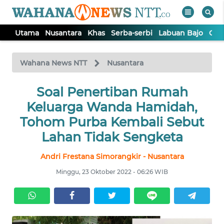
Utama
Nusantara
Khas
Serba-serbi
Labuan Bajo
Opi
WAHANA
Tutup
TV
Wahana News NTT
Nusantara
Soal Penertiban Rumah
UTAMA
Keluarga Wanda Hamidah,
NUSANTARA
Tohom Purba Kembali Sebut
Lahan Tidak Sengketa
KHAS
Andri Frestana Simorangkir - Nusantara
Minggu, 23 Oktober 2022 - 06:26 WIB
SERBA-
SERBI
LABUAN