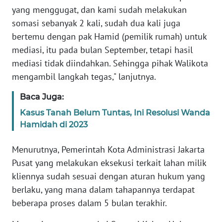
BARAT
yang menggugat, dan kami sudah melakukan
somasi sebanyak 2 kali, sudah dua kali juga
WN
bertemu dengan pak Hamid (pemilik rumah) untuk
RIAU
mediasi, itu pada bulan September, tetapi hasil
mediasi tidak diindahkan. Sehingga pihak Walikota
WN
mengambil langkah tegas," lanjutnya.
SERAMBI
Baca Juga:
WN
Kasus Tanah Belum Tuntas, Ini Resolusi Wanda
JAMBI
Hamidah di 2023
WN
Menurutnya, Pemerintah Kota Administrasi Jakarta
SULTRA
Pusat yang melakukan eksekusi terkait lahan milik
kliennya sudah sesuai dengan aturan hukum yang
WN
berlaku, yang mana dalam tahapannya terdapat
NTB
beberapa proses dalam 5 bulan terakhir.
WN