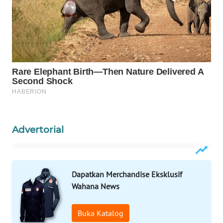
INFRASTRUKTUR
WAHANA
KONSUMEN
WAHANA
LISTRIK
WAHANA
TRAVEL
Advertorial
WAHANA
TV
Dapatkan Merchandise Eksklusif
WAHANANEWS
Wahana News
ID
Buka Katalog
WAHANANEWS