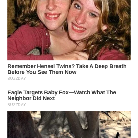
WN
PADANG
LAWAS
WN
SUMEDANG
WN
CIANJUR
WN
KEPULAUAN
SERIBU
WN
TANGERANG
WN
BINJAI