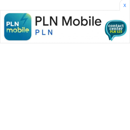
X
WAHANA MEDIA GROUP
|
|
|
WAHANA NEWS co
WAHANA TANI
WAHANA ADVOKAT
|
|
WAHANA INFRASTRUKTUR
WAHANA KONSUMEN