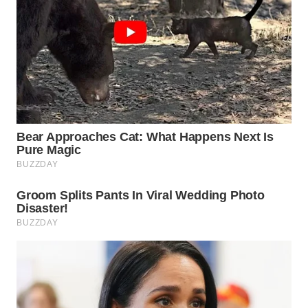
WN
CIREBON
WN
INDRAMAYU
WN
KUNINGAN
WN
MAJALENGKA
WN
SUBANG
WN
SUKABUMI