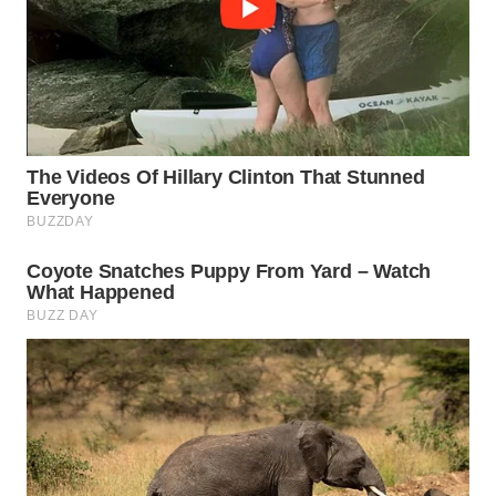
LABUANBAJO
WN
BORNEO
Wahana
Media
Group
WAHANA
NEWS
WAHANA
TANI
WAHANA
ADVOKAT
WAHANA