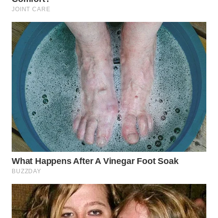
KARAWANG
WN
BEKASI
WN
BOGOR
WN
DEPOK
WN
TAPANULI
UTARA
WN
SAMOSIR