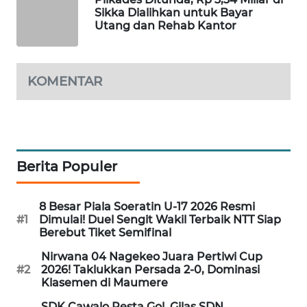
KELISTRIKAN
Sikka Dialihkan untuk Bayar
Utang dan Rehab Kantor
WALINKI
ID
KOMENTAR
MAWAKA
ID
MARTABAT
NET
Berita Populer
PLN
8 Besar Piala Soeratin U-17 2026 Resmi
WATCH
#1
Dimulai! Duel Sengit Wakil Terbaik NTT Siap
Berebut Tiket Semifinal
MKLI
Nirwana 04 Nagekeo Juara Pertiwi Cup
#2
2026! Taklukkan Persada 2-0, Dominasi
Klasemen di Maumere
LPKKI
SDK Cawalo Pesta Gol, Gilas SDN