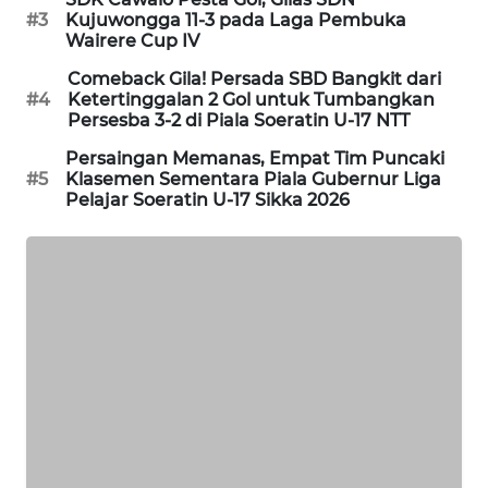
#3
Kujuwongga 11-3 pada Laga Pembuka
LKKI
Wairere Cup IV
Comeback Gila! Persada SBD Bangkit dari
KOPEKLIN
#4
Ketertinggalan 2 Gol untuk Tumbangkan
Persesba 3-2 di Piala Soeratin U-17 NTT
PORTAL
Persaingan Memanas, Empat Tim Puncaki
KONSUMEN
#5
Klasemen Sementara Piala Gubernur Liga
Pelajar Soeratin U-17 Sikka 2026
FORWAMKI
ALPERKLINAS
FORJASIDA
TAMBANG
NEWS
SITUNGIR