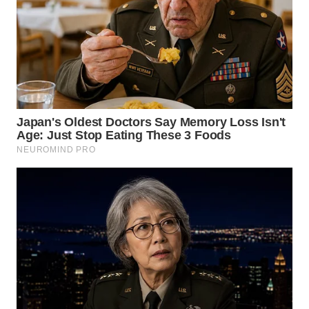
NIAS
WN
LANGKAT
WN
TAPANULI
SELATAN
WN
TANJUNG
LESUNG
WN
KARO
WN
SIMALUNGUN