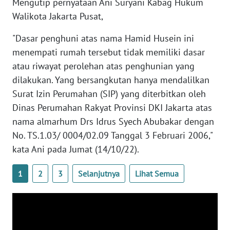
Mengutip pernyataan Ani Suryani Kabag Hukum
SULTENG
Walikota Jakarta Pusat,
WN
"Dasar penghuni atas nama Hamid Husein ini
SULBAR
menempati rumah tersebut tidak memiliki dasar
atau riwayat perolehan atas penghunian yang
WN
dilakukan. Yang bersangkutan hanya mendalilkan
BABEL
Surat Izin Perumahan (SIP) yang diterbitkan oleh
Dinas Perumahan Rakyat Provinsi DKI Jakarta atas
WN
SUMBAR
nama almarhum Drs Idrus Syech Abubakar dengan
No. TS.1.03/ 0004/02.09 Tanggal 3 Februari 2006,"
WN
kata Ani pada Jumat (14/10/22).
SUMSEL
1
2
3
Selanjutnya
Lihat Semua
WN
BENGKULU
WN