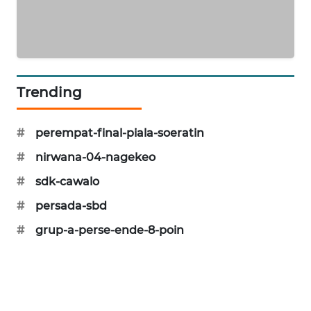
NEWS
SIDIKALANG
NEWS
Trending
SIBARAGAS
NEWS
#
perempat-final-piala-soeratin
METRO
#
nirwana-04-nagekeo
SIANTAR
NEWS
#
sdk-cawalo
#
persada-sbd
METRO
MEDAN
#
grup-a-perse-ende-8-poin
NEWS
METRO
JAKARTA
NEWS