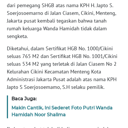
PEDOMAN
dari pemegang SHGB atas nama KPH H. Japto S.
MEDIA
Soerjosoemarno di Jalan Ciasem, Cikini, Menteng,
SIBER
Jakarta pusat kembali tegaskan bahwa tanah
rumah keluarga Wanda Hamidah tidak dalam
REDAKSI
sengketa.
KARIR
Diketahui, dalam Sertifikat HGB No. 1000/Cikini
seluas 765 M2 dan Sertifikat HGB No. 1001/Cikini
DISCLAIMER
seluas 534 M2 yang terletak di Jalan Ciasem No 2
Kelurahan Cikini Kecamatan Menteng Kota
Wahana
Administrasi Jakarta Pusat adalah atas nama KPH
News
Regional
Japto S Soerjosoemamo, S.H selaku pemilik.
Baca Juga:
WN
SUMUT
Makin Cantik, Ini Sederet Foto Putri Wanda
Hamidah Noor Shalima
WN
JAKARTA