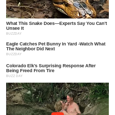
MADURA
WN
SURABAYA
WN
NATUNA
WN
BINTAN
WN
MANDALIKA
WN
LIKUPANG
WN