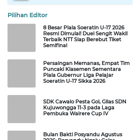
CO ID
Pilihan Editor
WAHANANEWS
NET
8 Besar Piala Soeratin U-17 2026
Resmi Dimulai! Duel Sengit Wakil
Terbaik NTT Siap Berebut Tiket
WAHANA
Semifinal
SPORT
Persaingan Memanas, Empat Tim
WAHANA
Puncaki Klasemen Sementara
UMKM
Piala Gubernur Liga Pelajar
Soeratin U-17 Sikka 2026
WAHANA
SELEB
SDK Cawalo Pesta Gol, Gilas SDN
Kujuwongga 11-3 pada Laga
WAHANA
Pembuka Wairere Cup IV
PERSONA
WAHANA
Bulan Bakti Posyandu Agustus
OTOMOTIF