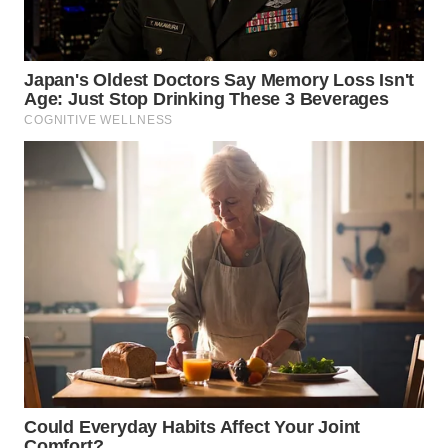
WN
LABUHANBATU
WN
TAPANULI
TENGAH
WN DELI
SERDANG
WN
TEBING
TINGGI
WN
PAKPAK
WN