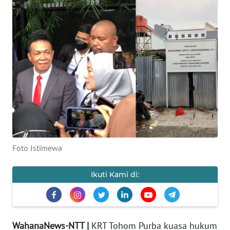
BAJO
OPINI
Informasi
INDEKS
BERITA
KONTAK
KAMI
Foto Istimewa
INFO
IKLAN
Ikuti Kami di:
TENTANG
KAMI
WahanaNews-NTT |
KRT Tohom Purba kuasa hukum