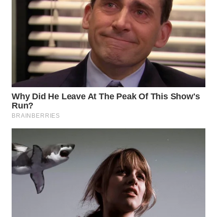
KARAWANG
WN
BEKASI
WN
BOGOR
WN
DEPOK
WN
TAPANULI
UTARA
WN
SAMOSIR