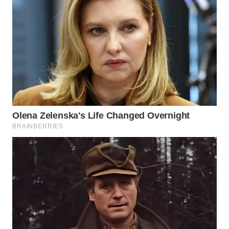
MADURA
WN
SURABAYA
WN
NATUNA
WN
BINTAN
WN
MANDALIKA
WN
LIKUPANG
WN