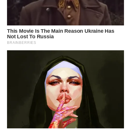
LABUANBAJO
WN
BORNEO
Wahana
Media
Group
WAHANA
NEWS
WAHANA
TANI
WAHANA
ADVOKAT
WAHANA