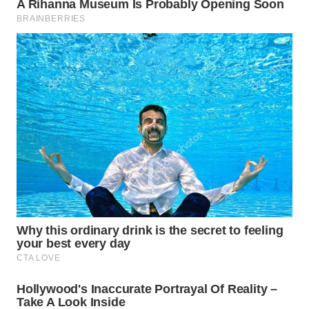
WN
CIREBON
WN
INDRAMAYU
WN
KUNINGAN
WN
MAJALENGKA
WN
SUBANG
WN
SUKABUMI