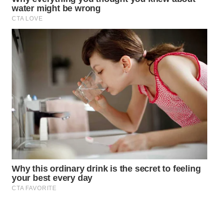
CO ID
WAHANANEWS
NET
WAHANA
SPORT
WAHANA
UMKM
WAHANA
SELEB
WAHANA
PERSONA
WAHANA
OTOMOTIF