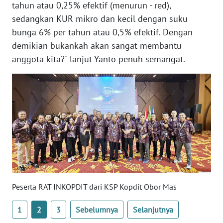
SULTENG
tahun atau 0,25% efektif (menurun - red),
sedangkan KUR mikro dan kecil dengan suku
WN
bunga 6% per tahun atau 0,5% efektif. Dengan
SULBAR
demikian bukankah akan sangat membantu
anggota kita?" lanjut Yanto penuh semangat.
WN
BABEL
WN
SUMBAR
WN
SUMSEL
WN
Peserta RAT INKOPDIT dari KSP Kopdit Obor Mas
BENGKULU
1
2
3
Sebelumnya
Selanjutnya
WN