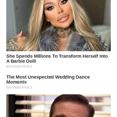
WN
LABUHANBATU
WN
TAPANULI
TENGAH
WN DELI
SERDANG
WN
TEBING
TINGGI
WN
PAKPAK
WN