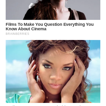
WN
PADANG
LAWAS
WN
SUMEDANG
WN
CIANJUR
WN
KEPULAUAN
SERIBU
WN
TANGERANG
WN
BINJAI