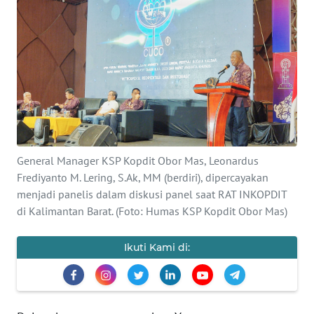
BAJO
OPINI
Informasi
INDEKS
BERITA
General Manager KSP Kopdit Obor Mas, Leonardus
KONTAK
KAMI
Frediyanto M. Lering, S.Ak, MM (berdiri), dipercayakan
menjadi panelis dalam diskusi panel saat RAT INKOPDIT
di Kalimantan Barat. (Foto: Humas KSP Kopdit Obor Mas)
INFO
IKLAN
Ikuti Kami di:
TENTANG
KAMI