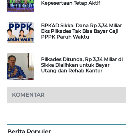
Kepesertaan Tetap Aktif
LKKI
KOPEKLIN
BPKAD Sikka: Dana Rp 3,34 Miliar
Eks Pilkades Tak Bisa Bayar Gaji
PPPK Paruh Waktu
PORTAL
KONSUMEN
FORWAMKI
Pilkades Ditunda, Rp 3,34 Miliar di
Sikka Dialihkan untuk Bayar
Utang dan Rehab Kantor
ALPERKLINAS
FORJASIDA
KOMENTAR
TAMBANG
NEWS
SITUNGIR
Berita Populer