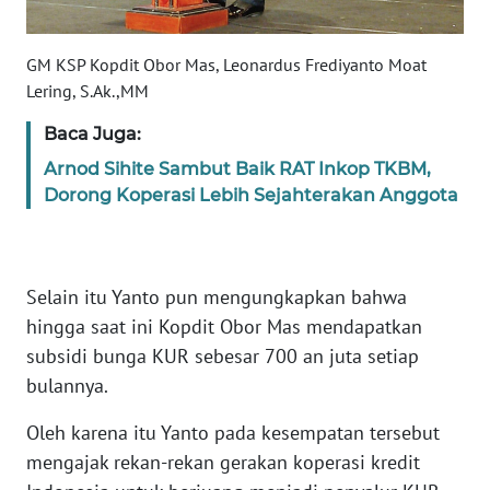
WN
GM KSP Kopdit Obor Mas, Leonardus Frediyanto Moat
JABAR
Lering, S.Ak.,MM
WN
Baca Juga:
BANTEN
Arnod Sihite Sambut Baik RAT Inkop TKBM,
Dorong Koperasi Lebih Sejahterakan Anggota
WN
NTT
Selain itu Yanto pun mengungkapkan bahwa
WN
KEPRI
hingga saat ini Kopdit Obor Mas mendapatkan
subsidi bunga KUR sebesar 700 an juta setiap
WN
bulannya.
PAPUA
Oleh karena itu Yanto pada kesempatan tersebut
WN
mengajak rekan-rekan gerakan koperasi kredit
PAPUA