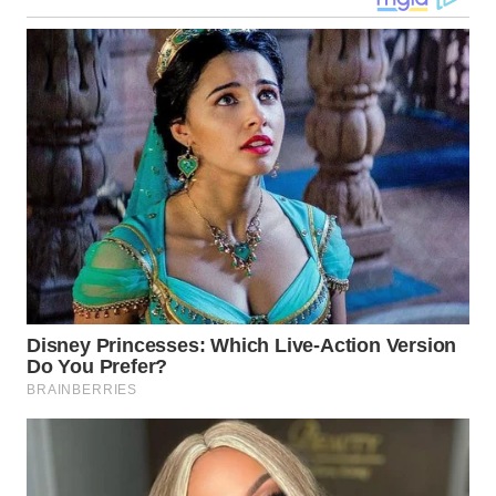
NIAS
WN
LANGKAT
WN
TAPANULI
SELATAN
WN
TANJUNG
LESUNG
WN
KARO
WN
SIMALUNGUN