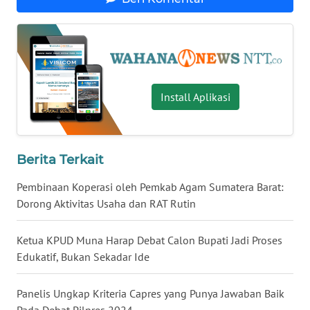
WN
KALTENG
WN
Install Aplikasi
KALTARA
WN
KALSEL
Berita Terkait
Pembinaan Koperasi oleh Pemkab Agam Sumatera Barat:
WN
Dorong Aktivitas Usaha dan RAT Rutin
KALTIM
Ketua KPUD Muna Harap Debat Calon Bupati Jadi Proses
WN
SULSEL
Edukatif, Bukan Sekadar Ide
WN
Panelis Ungkap Kriteria Capres yang Punya Jawaban Baik
GORONTALO