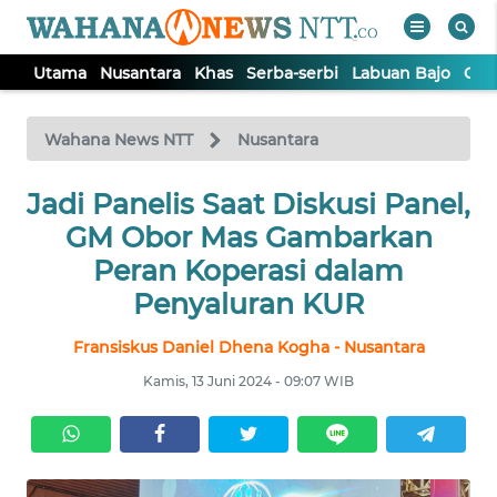
Utama
Nusantara
Khas
Serba-serbi
Labuan Bajo
Opi
WAHANA
Tutup
TV
Wahana News NTT
Nusantara
Jadi Panelis Saat Diskusi Panel,
UTAMA
GM Obor Mas Gambarkan
NUSANTARA
Peran Koperasi dalam
Penyaluran KUR
KHAS
Fransiskus Daniel Dhena Kogha - Nusantara
Kamis, 13 Juni 2024 - 09:07 WIB
SERBA-
SERBI
LABUAN