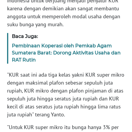
Indonesia untuk berjuang menjadi penyalur KUR
BARAT
karena dengan demikian akan sangat membantu
anggota untuk memperoleh modal usaha dengan
WN
suku bunga yang murah.
RIAU
Baca Juga:
WN
Pembinaan Koperasi oleh Pemkab Agam
SERAMBI
Sumatera Barat: Dorong Aktivitas Usaha dan
RAT Rutin
WN
JAMBI
"KUR saat ini ada tiga kelas yakni KUR super mikro
dengan maksimal plafon sebesar sepuluh juta
WN
rupiah, KUR mikro dengan plafon pinjaman di atas
SULTRA
sepuluh juta hingga seratus juta rupiah dan KUR
kecil di atas seratus juta rupiah hingga lima ratus
WN
NTB
juta rupiah" terang Yanto.
"Untuk KUR super mikro itu bunga hanya 3% per
WN