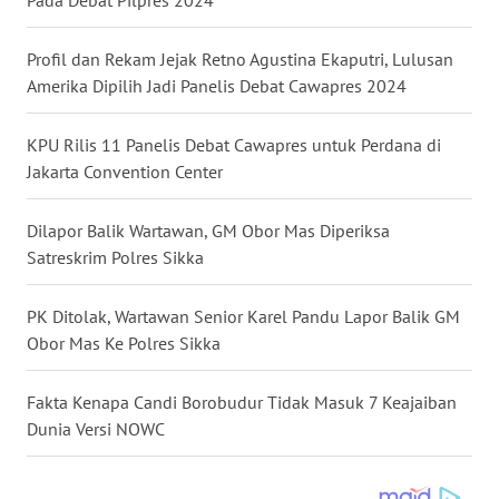
Pada Debat Pilpres 2024
WN
Profil dan Rekam Jejak Retno Agustina Ekaputri, Lulusan
SULUT
Amerika Dipilih Jadi Panelis Debat Cawapres 2024
WN
KPU Rilis 11 Panelis Debat Cawapres untuk Perdana di
MALUKU
Jakarta Convention Center
WN
Dilapor Balik Wartawan, GM Obor Mas Diperiksa
MALUT
Satreskrim Polres Sikka
WN
PK Ditolak, Wartawan Senior Karel Pandu Lapor Balik GM
DAIRI
Obor Mas Ke Polres Sikka
WN
Fakta Kenapa Candi Borobudur Tidak Masuk 7 Keajaiban
DANAU
Dunia Versi NOWC
TOBA
WN