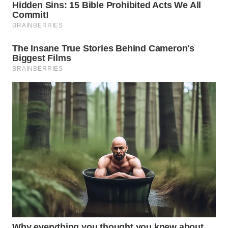
INFRASTRUKTUR
WAHANA
KONSUMEN
WAHANA
LISTRIK
WAHANA
TRAVEL
WAHANA
TV
WAHANANEWS
ID
WAHANANEWS