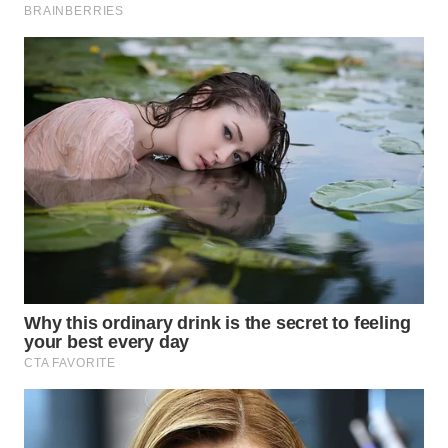
WN
PURWAKARTA
WN
PRIANGAN
TIMUR
WN
SEMARANG
WN
SOLO
WN
BOROBUDUR
WN