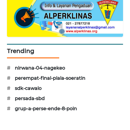
KRT
NEWS
KARING
NEWS
Trending
JURNAL
MARITIM
#
nirwana-04-nagekeo
HUMBANG
#
perempat-final-piala-soeratin
NEWS
#
sdk-cawalo
#
persada-sbd
GARONGGANG
NEWS
#
grup-a-perse-ende-8-poin
FISUELRI
ID