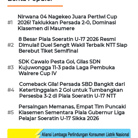
NEWS
Nirwana 04 Nagekeo Juara Pertiwi Cup
SIDIKALANG
#1
2026! Taklukkan Persada 2-0, Dominasi
NEWS
Klasemen di Maumere
8 Besar Piala Soeratin U-17 2026 Resmi
SIBARAGAS
#2
Dimulai! Duel Sengit Wakil Terbaik NTT Siap
NEWS
Berebut Tiket Semifinal
SDK Cawalo Pesta Gol, Gilas SDN
METRO
#3
Kujuwongga 11-3 pada Laga Pembuka
SIANTAR
Wairere Cup IV
NEWS
Comeback Gila! Persada SBD Bangkit dari
#4
Ketertinggalan 2 Gol untuk Tumbangkan
METRO
Persesba 3-2 di Piala Soeratin U-17 NTT
MEDAN
NEWS
Persaingan Memanas, Empat Tim Puncaki
#5
Klasemen Sementara Piala Gubernur Liga
Pelajar Soeratin U-17 Sikka 2026
METRO
JAKARTA
NEWS