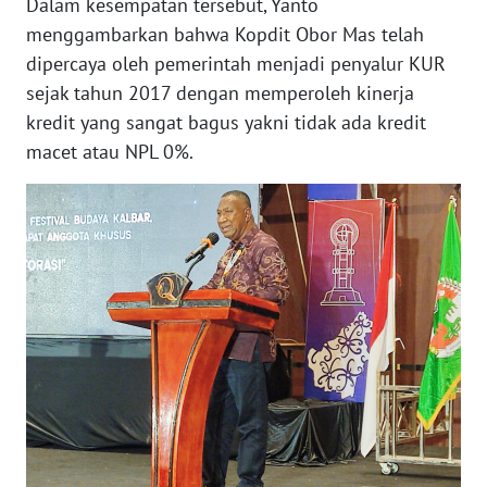
Dalam kesempatan tersebut, Yanto
PEDOMAN
MEDIA
menggambarkan bahwa Kopdit Obor Mas telah
SIBER
dipercaya oleh pemerintah menjadi penyalur KUR
sejak tahun 2017 dengan memperoleh kinerja
REDAKSI
kredit yang sangat bagus yakni tidak ada kredit
macet atau NPL 0%.
KARIR
DISCLAIMER
Wahana
News
Regional
WN
SUMUT
WN
JAKARTA