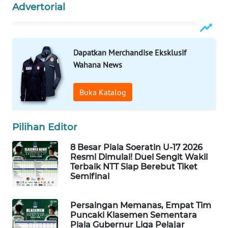
Advertorial
WAHANA
HEALTH
Dapatkan Merchandise Eksklusif
Wahana News
WAHANA
DESA
WISATA
Buka Katalog
LAPAK
WAHANA
Pilihan Editor
8 Besar Piala Soeratin U-17 2026
Wahana
Resmi Dimulai! Duel Sengit Wakil
Network
Terbaik NTT Siap Berebut Tiket
Semifinal
KONSUMEN
LISTRIK
Persaingan Memanas, Empat Tim
Puncaki Klasemen Sementara
MASYARAKAT
Piala Gubernur Liga Pelajar