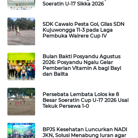
Soeratin U-17 Sikka 2026
KELISTRIKAN
WALINKI
SDK Cawalo Pesta Gol, Gilas SDN
ID
Kujuwongga 11-3 pada Laga
Pembuka Wairere Cup IV
MAWAKA
ID
Bulan Bakti Posyandu Agustus
2026: Posyandu Ngalu Gelar
MARTABAT
Pemberian Vitamin A bagi Bayi
NET
dan Balita
PLN
Persebata Lembata Lolos ke 8
WATCH
Besar Soeratin Cup U-17 2026 Usai
Tekuk Persewa 1-0
MKLI
LPKKI
BPJS Kesehatan Luncurkan NADI
JKN, Solusi Menabung Iuran agar