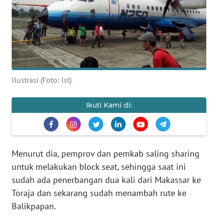
OPINI
Informasi
INDEKS
Ilustrasi (Foto: Ist)
BERITA
Ikuti Kami di:
KONTAK
KAMI
INFO
Menurut dia, pemprov dan pemkab saling sharing
IKLAN
untuk melakukan block seat, sehingga saat ini
sudah ada penerbangan dua kali dari Makassar ke
TENTANG
Toraja dan sekarang sudah menambah rute ke
KAMI
Balikpapan.
PEDOMAN