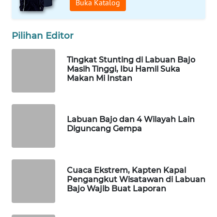
INFRASTRUKTUR
Buka Katalog
WAHANA
Pilihan Editor
KONSUMEN
Tingkat Stunting di Labuan Bajo
WAHANA
Masih Tinggi, Ibu Hamil Suka
LISTRIK
Makan Mi Instan
WAHANA
TRAVEL
Labuan Bajo dan 4 Wilayah Lain
Diguncang Gempa
WAHANA
TV
Cuaca Ekstrem, Kapten Kapal
WAHANANEWS
Pengangkut Wisatawan di Labuan
ID
Bajo Wajib Buat Laporan
WAHANANEWS
CO ID