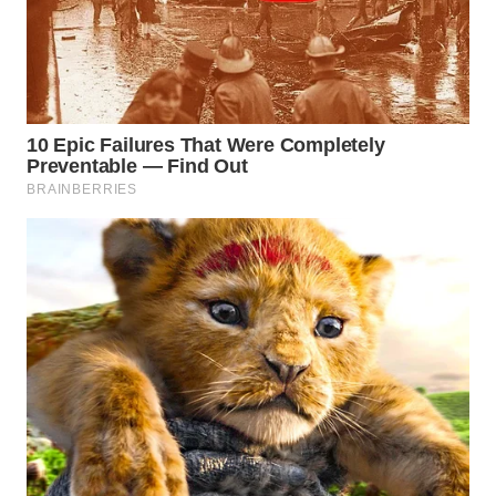
WN
CIREBON
WN
INDRAMAYU
WN
KUNINGAN
WN
MAJALENGKA
WN
SUBANG
WN
SUKABUMI