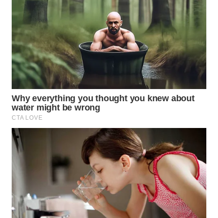
WN
KALTENG
WN
KALTARA
WN
KALSEL
WN
KALTIM
WN
SULSEL
WN
GORONTALO