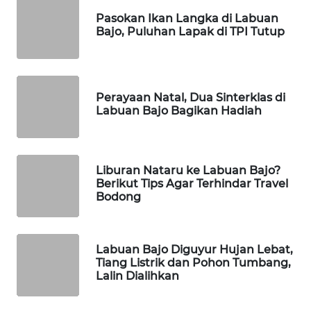
Pasokan Ikan Langka di Labuan
Bajo, Puluhan Lapak di TPI Tutup
WAHANANEWS
NET
WAHANA
Perayaan Natal, Dua Sinterklas di
SPORT
Labuan Bajo Bagikan Hadiah
WAHANA
UMKM
Liburan Nataru ke Labuan Bajo?
Berikut Tips Agar Terhindar Travel
WAHANA
Bodong
SELEB
WAHANA
Labuan Bajo Diguyur Hujan Lebat,
PERSONA
Tiang Listrik dan Pohon Tumbang,
Lalin Dialihkan
WAHANA
OTOMOTIF