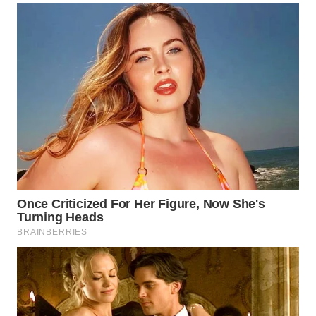
MADURA
WN
SURABAYA
WN
NATUNA
WN
BINTAN
WN
MANDALIKA
WN
LIKUPANG
WN
LABUANBAJO