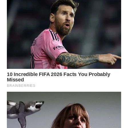
WN
LABUHANBATU
WN
TAPANULI
TENGAH
WN DELI
SERDANG
WN
TEBING
TINGGI
WN
PAKPAK
WN