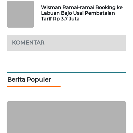
Wisman Ramai-ramai Booking ke
Labuan Bajo Usai Pembatalan
WAHANA
Tarif Rp 3,7 Juta
HEALTH
WAHANA
KOMENTAR
DESA
WISATA
LAPAK
WAHANA
Berita Populer
Wahana
Network
KONSUMEN
LISTRIK
MASYARAKAT