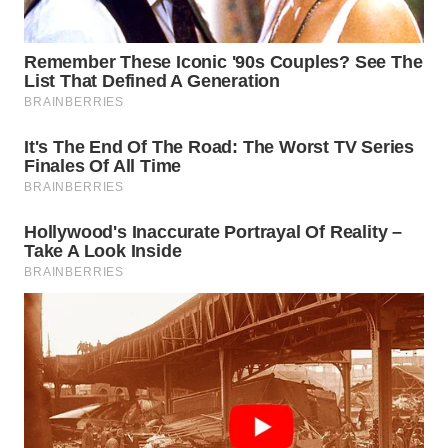
WN
PADANG
LAWAS
WN
SUMEDANG
WN
CIANJUR
WN
KEPULAUAN
SERIBU
WN
TANGERANG
WN
BINJAI