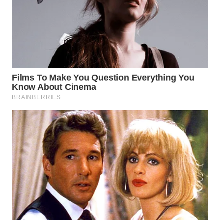
KARAWANG
WN
BEKASI
WN
BOGOR
WN
DEPOK
WN
TAPANULI
UTARA
WN
SAMOSIR