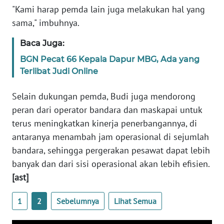
"Kami harap pemda lain juga melakukan hal yang
MEDIA
SIBER
sama," imbuhnya.
Baca Juga:
REDAKSI
BGN Pecat 66 Kepala Dapur MBG, Ada yang
Terlibat Judi Online
KARIR
Selain dukungan pemda, Budi juga mendorong
DISCLAIMER
peran dari operator bandara dan maskapai untuk
terus meningkatkan kinerja penerbangannya, di
Wahana
News
antaranya menambah jam operasional di sejumlah
Regional
bandara, sehingga pergerakan pesawat dapat lebih
banyak dan dari sisi operasional akan lebih efisien.
WN
[ast]
SUMUT
1
2
Sebelumnya
Lihat Semua
WN
JAKARTA