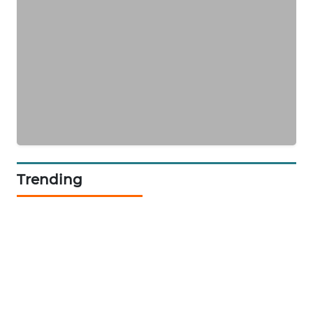
KELISTRIKAN
WALINKI
ID
MAWAKA
ID
MARTABAT
NET
Trending
PLN
WATCH
MKLI
LPKKI