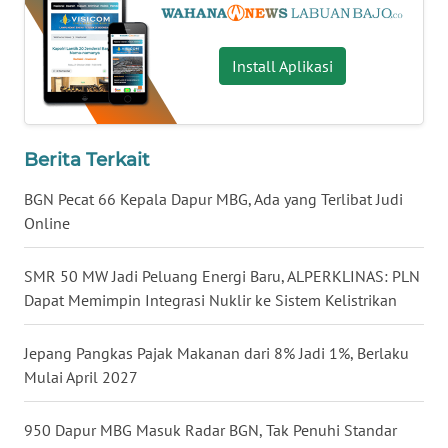
BARAT
WN
Install Aplikasi
RIAU
WN
SERAMBI
Berita Terkait
BGN Pecat 66 Kepala Dapur MBG, Ada yang Terlibat Judi
WN
Online
JAMBI
SMR 50 MW Jadi Peluang Energi Baru, ALPERKLINAS: PLN
WN
Dapat Memimpin Integrasi Nuklir ke Sistem Kelistrikan
SULTRA
Jepang Pangkas Pajak Makanan dari 8% Jadi 1%, Berlaku
WN
Mulai April 2027
NTB
950 Dapur MBG Masuk Radar BGN, Tak Penuhi Standar
WN