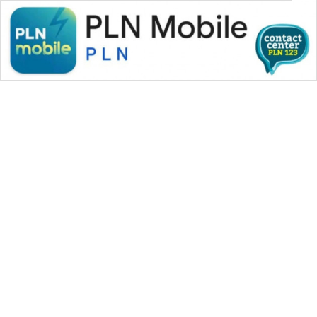
PERAPKI
NEWS
SONYA
ASA
NEWS
WAHANA MEDIA GROUP
|
|
|
WAHANA NEWS co
WAHANA TANI
WAHANA ADVOKAT
|
|
WAHANA INFRASTRUKTUR
WAHANA KONSUMEN
|
|
|
WAHANA LISTRIK
WAHANA TRAVEL
WAHANA TV
|
|
|
WAHANANEWS id
WAHANANEWS CO ID
WAHANANEWS NET