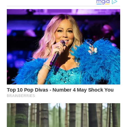
WN
JATENG
WN
NUSANTARA
WN
JOGJA
WN
JATIM
WN
BALI
WN
KALBAR