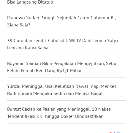
SULTENG
Bisa Langsung Ditutup
WN
Prabowo Sudah Panggil Sejumlah Calon Gubernur BI,
SULBAR
Siapa Saja?
WN
39 Guru dan Tendik Cabdisdik Wil IV Dairi Terima Satya
BABEL
Lencana Karya Satya
WN
Boyamin Saiman Bikin Pengakuan Mengejutkan, Sebut
SUMBAR
Febrie Pernah Beri Uang Rp1,1 Miliar
WN
Yurizal Meninggal Usai Keluhkan Rawat Inap, Menkes
SUMSEL
Budi Gunadi Mengaku Sedih dan Merasa Gagal
WN
Buntut Cacian ke Pasien yang Meninggal, 10 Nakes
BENGKULU
Teridentifikasi KKI hingga Dokter Dinonaktifkan
WN
LAMPUNG