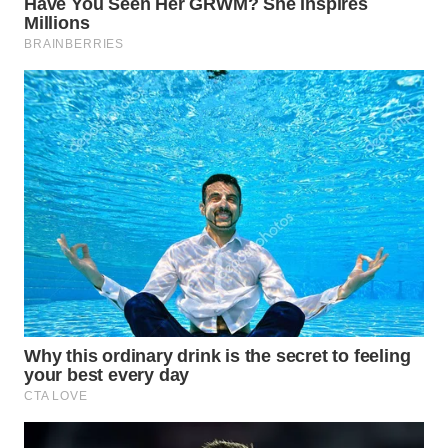
NIAS
WN
LANGKAT
WN
TAPANULI
SELATAN
WN
TANJUNG
LESUNG
WN
KARO
WN
SIMALUNGUN