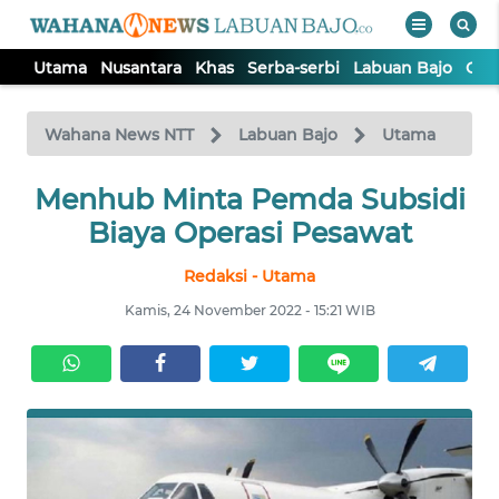
Utama
Nusantara
Khas
Serba-serbi
Labuan Bajo
Opi
WAHANA
Tutup
TV
Wahana News NTT
Labuan Bajo
Utama
Menhub Minta Pemda Subsidi
UTAMA
Biaya Operasi Pesawat
NUSANTARA
Redaksi - Utama
Kamis, 24 November 2022 - 15:21 WIB
KHAS
SERBA-
SERBI
LABUAN
BAJO