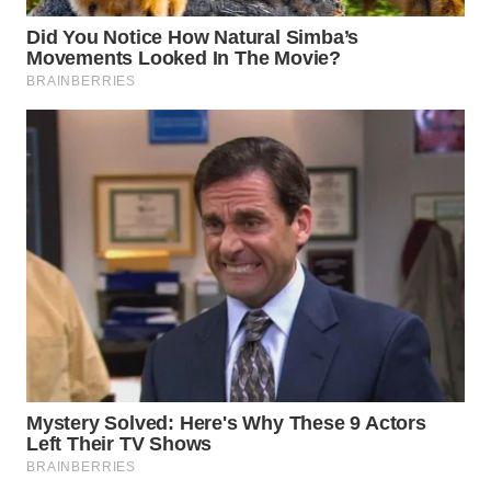
WN
PURWAKARTA
WN
PRIANGAN
TIMUR
WN
SEMARANG
WN
SOLO
WN
BOROBUDUR
WN