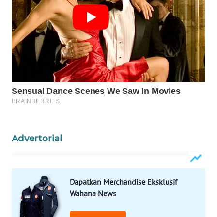
WN
BORNEO
Wahana
Media
Group
WAHANA
NEWS
WAHANA
Advertorial
TANI
WAHANA
Dapatkan Merchandise Eksklusif
ADVOKAT
Wahana News
WAHANA