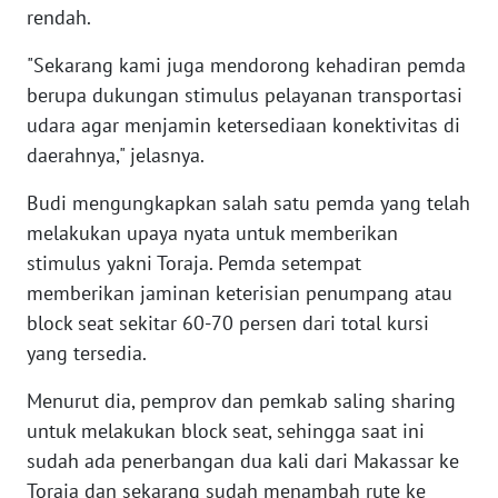
BARAT
rendah.
"Sekarang kami juga mendorong kehadiran pemda
WN
RIAU
berupa dukungan stimulus pelayanan transportasi
udara agar menjamin ketersediaan konektivitas di
WN
daerahnya," jelasnya.
SERAMBI
Budi mengungkapkan salah satu pemda yang telah
melakukan upaya nyata untuk memberikan
WN
JAMBI
stimulus yakni Toraja. Pemda setempat
memberikan jaminan keterisian penumpang atau
WN
block seat sekitar 60-70 persen dari total kursi
SULTRA
yang tersedia.
WN
Menurut dia, pemprov dan pemkab saling sharing
NTB
untuk melakukan block seat, sehingga saat ini
sudah ada penerbangan dua kali dari Makassar ke
WN
Toraja dan sekarang sudah menambah rute ke