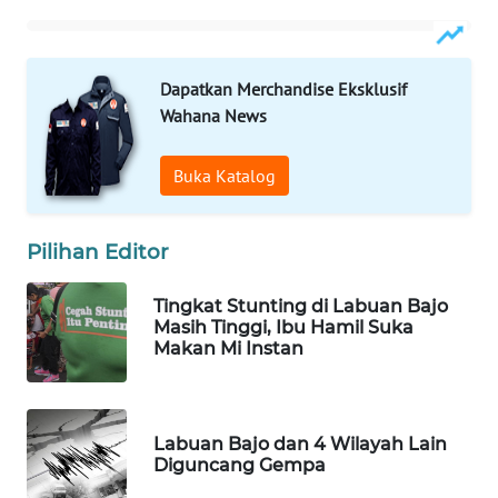
INFRASTRUKTUR
WAHANA
KONSUMEN
Dapatkan Merchandise Eksklusif
Wahana News
WAHANA
LISTRIK
Buka Katalog
WAHANA
Pilihan Editor
TRAVEL
Tingkat Stunting di Labuan Bajo
WAHANA
Masih Tinggi, Ibu Hamil Suka
TV
Makan Mi Instan
WAHANANEWS
ID
Labuan Bajo dan 4 Wilayah Lain
Diguncang Gempa
WAHANANEWS
CO ID