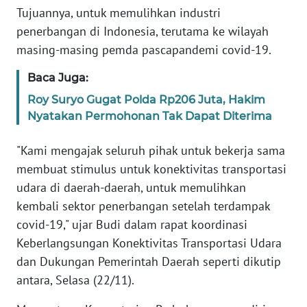
Tujuannya, untuk memulihkan industri
MEDIA
SIBER
penerbangan di Indonesia, terutama ke wilayah
masing-masing pemda pascapandemi covid-19.
REDAKSI
Baca Juga:
Roy Suryo Gugat Polda Rp206 Juta, Hakim
KARIR
Nyatakan Permohonan Tak Dapat Diterima
DISCLAIMER
"Kami mengajak seluruh pihak untuk bekerja sama
membuat stimulus untuk konektivitas transportasi
Wahana
News
udara di daerah-daerah, untuk memulihkan
Regional
kembali sektor penerbangan setelah terdampak
covid-19," ujar Budi dalam rapat koordinasi
WN
Keberlangsungan Konektivitas Transportasi Udara
SUMUT
dan Dukungan Pemerintah Daerah seperti dikutip
antara, Selasa (22/11).
WN
JAKARTA