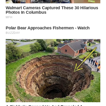
WN
CIREBON
WN
INDRAMAYU
WN
KUNINGAN
WN
MAJALENGKA
WN
SUBANG
WN
SUKABUMI