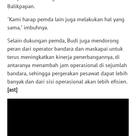
SULTENG
Balikpapan.
WN
"Kami harap pemda lain juga melakukan hal yang
SULBAR
sama," imbuhnya.
WN
Selain dukungan pemda, Budi juga mendorong
BABEL
peran dari operator bandara dan maskapai untuk
terus meningkatkan kinerja penerbangannya, di
WN
antaranya menambah jam operasional di sejumlah
SUMBAR
bandara, sehingga pergerakan pesawat dapat lebih
banyak dan dari sisi operasional akan lebih efisien.
WN
[ast]
SUMSEL
WN
BENGKULU
WN
LAMPUNG