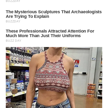
WN
PADANG
LAWAS
WN
SUMEDANG
WN
CIANJUR
WN
KEPULAUAN
SERIBU
WN
TANGERANG
WN
BINJAI