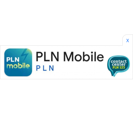
PERAPKI
NEWS
SONYA
ASA
X
NEWS