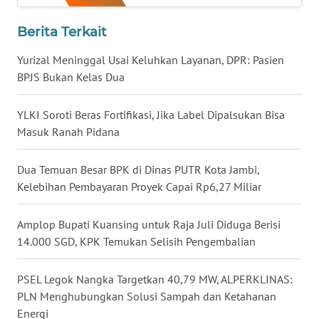
Berita Terkait
WN
KALTENG
Yurizal Meninggal Usai Keluhkan Layanan, DPR: Pasien
BPJS Bukan Kelas Dua
WN
KALTARA
YLKI Soroti Beras Fortifikasi, Jika Label Dipalsukan Bisa
Masuk Ranah Pidana
WN
KALSEL
Dua Temuan Besar BPK di Dinas PUTR Kota Jambi,
Kelebihan Pembayaran Proyek Capai Rp6,27 Miliar
WN
KALTIM
Amplop Bupati Kuansing untuk Raja Juli Diduga Berisi
14.000 SGD, KPK Temukan Selisih Pengembalian
WN
SULSEL
PSEL Legok Nangka Targetkan 40,79 MW, ALPERKLINAS:
PLN Menghubungkan Solusi Sampah dan Ketahanan
WN
GORONTALO
Energi