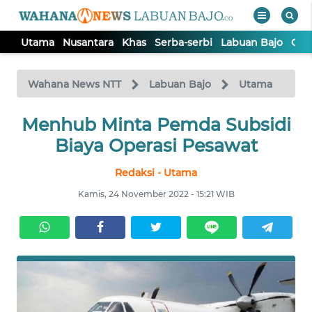
Utama
Nusantara
Khas
Serba-serbi
Labuan Bajo
Opi
WAHANA
Tutup
TV
Wahana News NTT
Labuan Bajo
Utama
Menhub Minta Pemda Subsidi
UTAMA
Biaya Operasi Pesawat
NUSANTARA
Redaksi - Utama
Kamis, 24 November 2022 - 15:21 WIB
KHAS
SERBA-
SERBI
LABUAN
BAJO