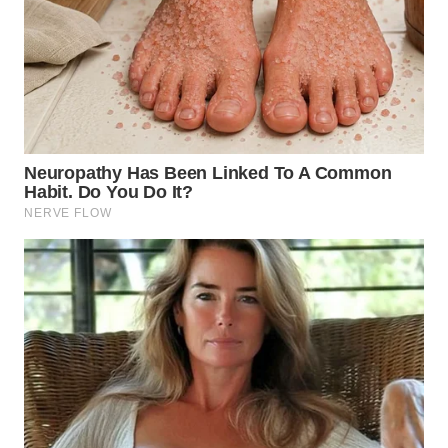
NIAS
WN
LANGKAT
WN
TAPANULI
SELATAN
WN
TANJUNG
LESUNG
WN
KARO
WN
SIMALUNGUN