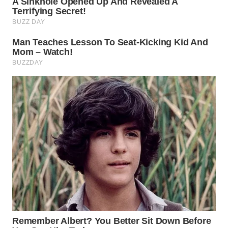
WN
PURWAKARTA
WN
PRIANGAN
TIMUR
WN
SEMARANG
WN
SOLO
WN
BOROBUDUR
WN