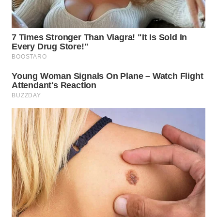
WN
LABUHANBATU
WN
TAPANULI
TENGAH
WN DELI
SERDANG
WN
TEBING
TINGGI
WN
PAKPAK
WN