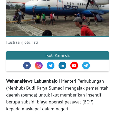
OPINI
Informasi
INDEKS
Ilustrasi (Foto: Ist)
BERITA
Ikuti Kami di:
KONTAK
KAMI
INFO
WahanaNews-Labuanbajo
| Menteri Perhubungan
IKLAN
(Menhub) Budi Karya Sumadi mengajak pemerintah
daerah (pemda) untuk ikut memberikan insentif
TENTANG
berupa subsidi biaya operasi pesawat (BOP)
KAMI
kepada maskapai dalam negeri.
PEDOMAN