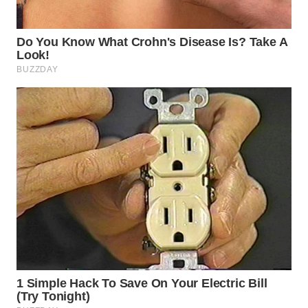
KARAWANG
WN
BEKASI
WN
BOGOR
WN
DEPOK
WN
TAPANULI
UTARA
WN
SAMOSIR