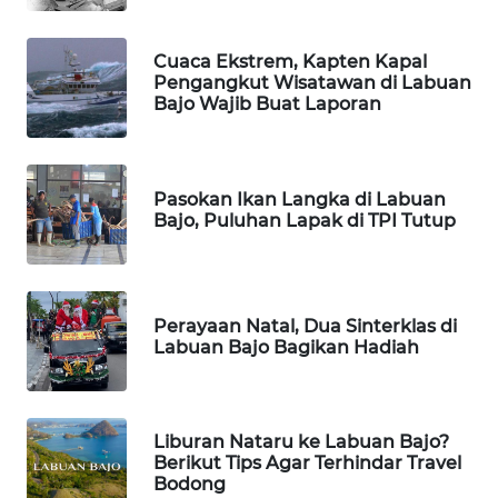
WAHANANEWS
Cuaca Ekstrem, Kapten Kapal
NET
Pengangkut Wisatawan di Labuan
Bajo Wajib Buat Laporan
WAHANA
SPORT
Pasokan Ikan Langka di Labuan
Bajo, Puluhan Lapak di TPI Tutup
WAHANA
UMKM
WAHANA
Perayaan Natal, Dua Sinterklas di
SELEB
Labuan Bajo Bagikan Hadiah
WAHANA
PERSONA
Liburan Nataru ke Labuan Bajo?
Berikut Tips Agar Terhindar Travel
WAHANA
Bodong
OTOMOTIF