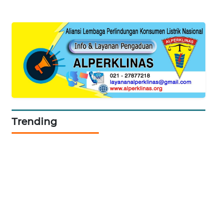
KELISTRIKAN
WALINKI
ID
MAWAKA
ID
MARTABAT
NET
Trending
PLN
WATCH
MKLI
LPKKI