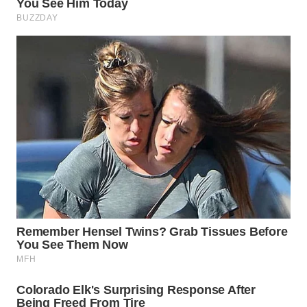
MADURA
WN
SURABAYA
WN
NATUNA
WN
BINTAN
WN
MANDALIKA
WN
LIKUPANG
WN
LABUANBAJO