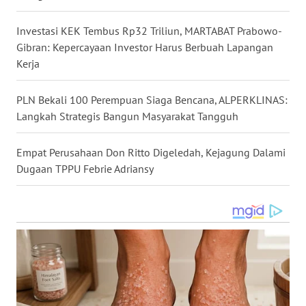
WN
Investasi KEK Tembus Rp32 Triliun, MARTABAT Prabowo-
SULUT
Gibran: Kepercayaan Investor Harus Berbuah Lapangan
Kerja
WN
MALUKU
PLN Bekali 100 Perempuan Siaga Bencana, ALPERKLINAS:
Langkah Strategis Bangun Masyarakat Tangguh
WN
MALUT
Empat Perusahaan Don Ritto Digeledah, Kejagung Dalami
Dugaan TPPU Febrie Adriansy
WN
DAIRI
WN
DANAU
TOBA
WN