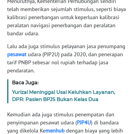
Menurutnya, Kementerian Perhubungan sendiri
telah memberikan sejumlah stimulus, seperti biaya
WN
kalibrasi penerbangan untuk keperluan kalibrasi
JABAR
peralatan navigasi penerbangan dan peralatan
bandar udara.
WN
BANTEN
Lalu ada juga stimulus pelayanan jasa penumpang
pesawat
udara (PJP2U) pada 2020, dan penerapan
WN
tarif PNBP sebesar nol rupiah terhadap jasa
NTT
pendaratan.
WN
Baca Juga:
KEPRI
Yurizal Meninggal Usai Keluhkan Layanan,
DPR: Pasien BPJS Bukan Kelas Dua
WN
PAPUA
Kemudian ada juga stimulus penempatan dan
penyimpanan pesawat udara (
PJP4U
) di bandara
WN
PAPUA
yang dikelola Ke
menhub
dengan biaya yang lebih