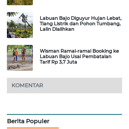
WAHANA
Labuan Bajo Diguyur Hujan Lebat,
HEALTH
Tiang Listrik dan Pohon Tumbang,
Lalin Dialihkan
WAHANA
DESA
WISATA
Wisman Ramai-ramai Booking ke
Labuan Bajo Usai Pembatalan
Tarif Rp 3,7 Juta
LAPAK
WAHANA
Wahana
KOMENTAR
Network
KONSUMEN
LISTRIK
Berita Populer
MASYARAKAT