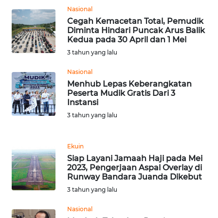
KARAWANG
Nasional
Cegah Kemacetan Total, Pemudik
Diminta Hindari Puncak Arus Balik
WN
Kedua pada 30 April dan 1 Mei
BEKASI
3 tahun yang lalu
WN
Nasional
BOGOR
Menhub Lepas Keberangkatan
Peserta Mudik Gratis Dari 3
Instansi
WN
DEPOK
3 tahun yang lalu
WN
Ekuin
TAPANULI
Siap Layani Jamaah Haji pada Mei
UTARA
2023, Pengerjaan Aspal Overlay di
Runway Bandara Juanda Dikebut
WN
3 tahun yang lalu
SAMOSIR
Nasional