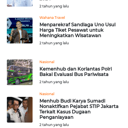
BARAT
2 tahun yang lalu
Wahana Travel
WN
RIAU
Menparekraf Sandiaga Uno Usul
Harga Tiket Pesawat untuk
Meningkatkan Wisatawan
WN
2 tahun yang lalu
SERAMBI
WN
Nasional
JAMBI
Kemenhub dan Korlantas Polri
Bakal Evaluasi Bus Pariwisata
WN
2 tahun yang lalu
SULTRA
Nasional
Menhub Budi Karya Sumadi
WN
Nonaktifkan Pejabat STIP Jakarta
NTB
Terkait Kasus Dugaan
Penganiayaan
WN
2 tahun yang lalu