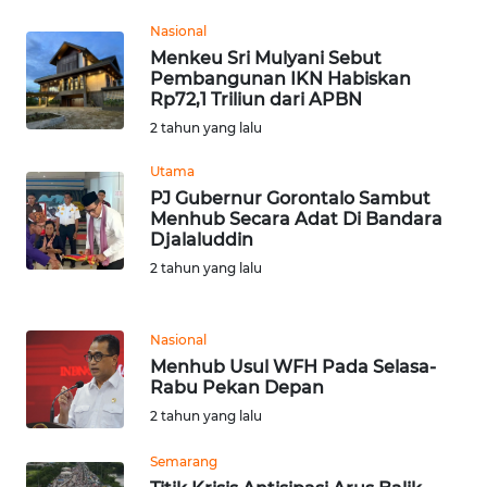
SULTENG
Nasional
Menkeu Sri Mulyani Sebut
WN
Pembangunan IKN Habiskan
SULBAR
Rp72,1 Triliun dari APBN
2 tahun yang lalu
WN
BABEL
Utama
PJ Gubernur Gorontalo Sambut
Menhub Secara Adat Di Bandara
WN
Djalaluddin
SUMBAR
2 tahun yang lalu
WN
SUMSEL
Nasional
Menhub Usul WFH Pada Selasa-
Rabu Pekan Depan
WN
BENGKULU
2 tahun yang lalu
Semarang
WN