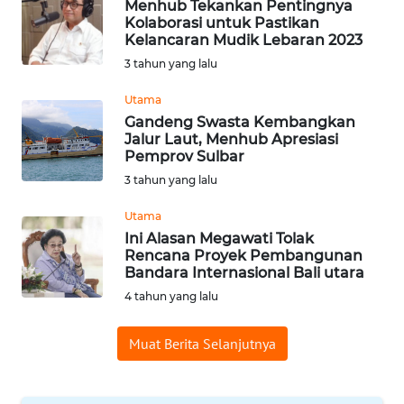
Menhub Tekankan Pentingnya
WN
Kolaborasi untuk Pastikan
PADANG
Kelancaran Mudik Lebaran 2023
LAWAS
3 tahun yang lalu
WN
Utama
SUMEDANG
Gandeng Swasta Kembangkan
Jalur Laut, Menhub Apresiasi
Pemprov Sulbar
WN
CIANJUR
3 tahun yang lalu
Utama
WN
Ini Alasan Megawati Tolak
KEPULAUAN
Rencana Proyek Pembangunan
SERIBU
Bandara Internasional Bali utara
4 tahun yang lalu
WN
TANGERANG
Muat Berita Selanjutnya
WN
BINJAI