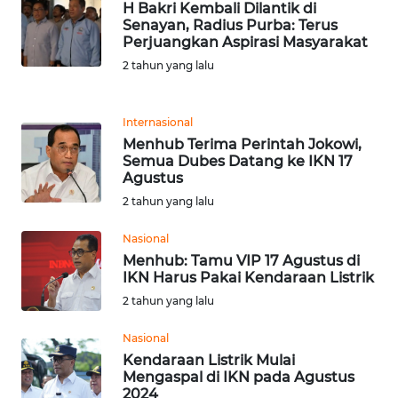
H Bakri Kembali Dilantik di
Senayan, Radius Purba: Terus
Perjuangkan Aspirasi Masyarakat
WN
JABAR
2 tahun yang lalu
WN
Internasional
BANTEN
Menhub Terima Perintah Jokowi,
Semua Dubes Datang ke IKN 17
WN
Agustus
NTT
2 tahun yang lalu
WN
Nasional
KEPRI
Menhub: Tamu VIP 17 Agustus di
IKN Harus Pakai Kendaraan Listrik
2 tahun yang lalu
WN
PAPUA
Nasional
Kendaraan Listrik Mulai
WN
Mengaspal di IKN pada Agustus
PAPUA
2024