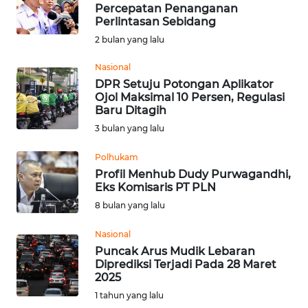
BAJO
Percepatan Penanganan
Perlintasan Sebidang
OPINI
2 bulan yang lalu
Nasional
Informasi
DPR Setuju Potongan Aplikator
Ojol Maksimal 10 Persen, Regulasi
INDEKS
Baru Ditagih
BERITA
3 bulan yang lalu
Polhukam
KONTAK
KAMI
Profil Menhub Dudy Purwagandhi,
Eks Komisaris PT PLN
8 bulan yang lalu
INFO
IKLAN
Nasional
Puncak Arus Mudik Lebaran
TENTANG
Diprediksi Terjadi Pada 28 Maret
KAMI
2025
1 tahun yang lalu