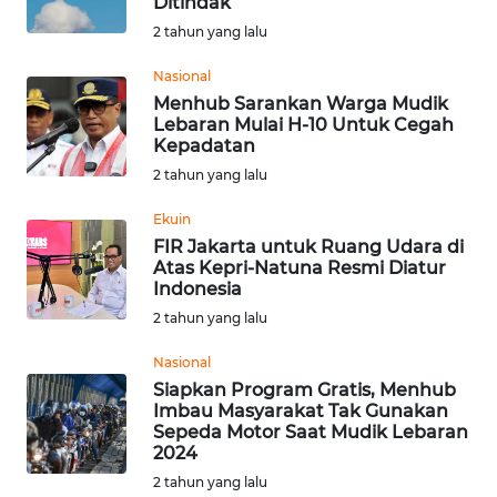
Ditindak
2 tahun yang lalu
WN
Nasional
KALTENG
Menhub Sarankan Warga Mudik
Lebaran Mulai H-10 Untuk Cegah
WN
Kepadatan
KALTARA
2 tahun yang lalu
Ekuin
WN
KALSEL
FIR Jakarta untuk Ruang Udara di
Atas Kepri-Natuna Resmi Diatur
Indonesia
WN
2 tahun yang lalu
KALTIM
Nasional
WN
Siapkan Program Gratis, Menhub
SULSEL
Imbau Masyarakat Tak Gunakan
Sepeda Motor Saat Mudik Lebaran
2024
WN
2 tahun yang lalu
GORONTALO