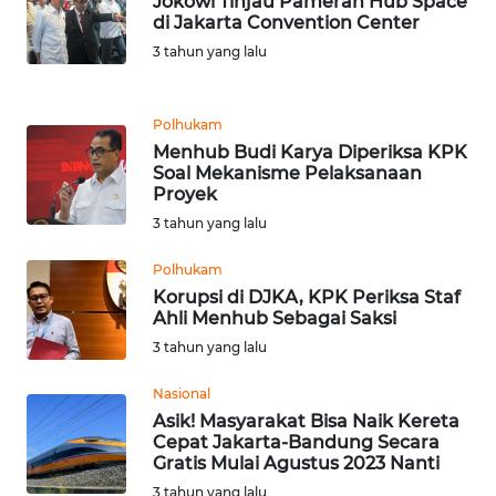
Jokowi Tinjau Pameran Hub Space
NIAS
di Jakarta Convention Center
3 tahun yang lalu
WN
LANGKAT
Polhukam
Menhub Budi Karya Diperiksa KPK
WN
Soal Mekanisme Pelaksanaan
TAPANULI
Proyek
SELATAN
3 tahun yang lalu
WN
Polhukam
TANJUNG
Korupsi di DJKA, KPK Periksa Staf
LESUNG
Ahli Menhub Sebagai Saksi
3 tahun yang lalu
WN
KARO
Nasional
Asik! Masyarakat Bisa Naik Kereta
Cepat Jakarta-Bandung Secara
WN
Gratis Mulai Agustus 2023 Nanti
SIMALUNGUN
3 tahun yang lalu