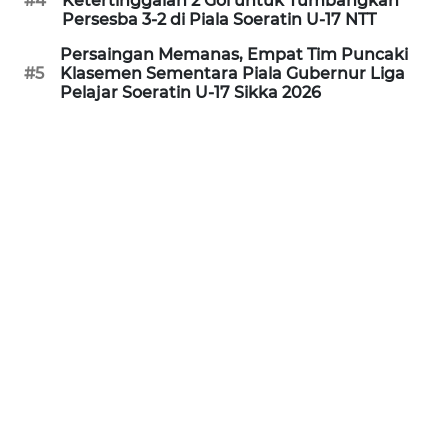
#4
Ketertinggalan 2 Gol untuk Tumbangkan
Persesba 3-2 di Piala Soeratin U-17 NTT
WN
Persaingan Memanas, Empat Tim Puncaki
PURWAKARTA
#5
Klasemen Sementara Piala Gubernur Liga
Pelajar Soeratin U-17 Sikka 2026
WN
PRIANGAN
TIMUR
WN
SEMARANG
WN
SOLO
WN
BOROBUDUR
WN