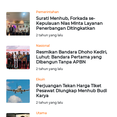
PEDOMAN
MEDIA
SIBER
Pemerintahan
Surati Menhub, Forkada se-
Kepulauan Nias Minta Layanan
REDAKSI
Penerbangan Ditingkatkan
2 tahun yang lalu
KARIR
Nasional
Resmikan Bandara Dhoho Kediri,
DISCLAIMER
Luhut: Bandara Pertama yang
Dibangun Tanpa APBN
Wahana
2 tahun yang lalu
News
Regional
Ekuin
Perjuangan Tekan Harga Tiket
Pesawat Diungkap Menhub Budi
WN
Karya
SUMUT
2 tahun yang lalu
WN
Utama
JAKARTA