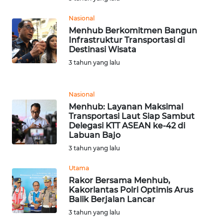
WN
Nasional
LABUHANBATU
Menhub Berkomitmen Bangun
Infrastruktur Transportasi di
Destinasi Wisata
WN
TAPANULI
3 tahun yang lalu
TENGAH
Nasional
WN DELI
Menhub: Layanan Maksimal
SERDANG
Transportasi Laut Siap Sambut
Delegasi KTT ASEAN ke-42 di
Labuan Bajo
WN
TEBING
3 tahun yang lalu
TINGGI
Utama
Rakor Bersama Menhub,
WN
Kakorlantas Polri Optimis Arus
PAKPAK
Balik Berjalan Lancar
3 tahun yang lalu
WN