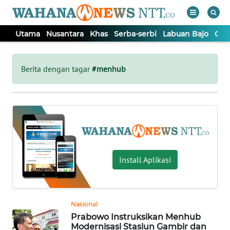
Utama
Nusantara
Khas
Serba-serbi
Labuan Bajo
Opi
WAHANA
Tutup
TV
Berita dengan tagar
#menhub
UTAMA
NUSANTARA
KHAS
Install Aplikasi
SERBA-
SERBI
Nasional
Prabowo Instruksikan Menhub
LABUAN
Modernisasi Stasiun Gambir dan