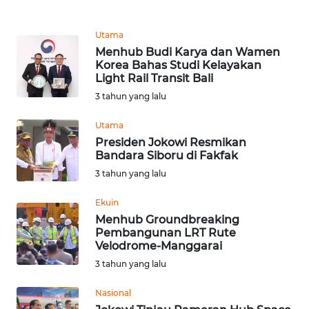
WN
Utama
SULUT
Menhub Budi Karya dan Wamen
Korea Bahas Studi Kelayakan
Light Rail Transit Bali
WN
3 tahun yang lalu
MALUKU
Utama
WN
Presiden Jokowi Resmikan
MALUT
Bandara Siboru di Fakfak
3 tahun yang lalu
WN
DAIRI
Ekuin
Menhub Groundbreaking
Pembangunan LRT Rute
WN
Velodrome-Manggarai
DANAU
3 tahun yang lalu
TOBA
Nasional
WN