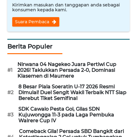
Kirimkan masukan dan tanggapan anda sebagai
konsumen kepada kami.
WN
CIREBON
Suara Pembaca
WN
INDRAMAYU
Berita Populer
WN
Nirwana 04 Nagekeo Juara Pertiwi Cup
KUNINGAN
#1
2026! Taklukkan Persada 2-0, Dominasi
Klasemen di Maumere
WN
8 Besar Piala Soeratin U-17 2026 Resmi
MAJALENGKA
#2
Dimulai! Duel Sengit Wakil Terbaik NTT Siap
Berebut Tiket Semifinal
WN
SDK Cawalo Pesta Gol, Gilas SDN
SUBANG
#3
Kujuwongga 11-3 pada Laga Pembuka
Wairere Cup IV
WN
Comeback Gila! Persada SBD Bangkit dari
SUKABUMI