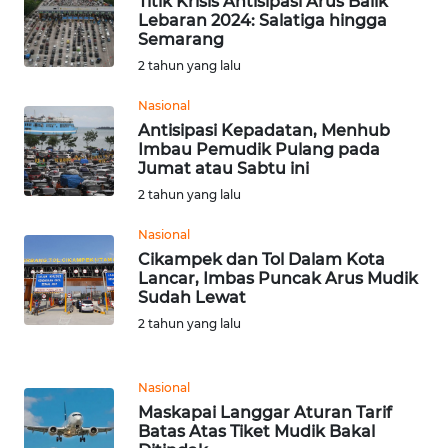
Titik Krisis Antisipasi Arus Balik
LAMPUNG
Lebaran 2024: Salatiga hingga
Semarang
WN
2 tahun yang lalu
JATENG
Nasional
Antisipasi Kepadatan, Menhub
WN
Imbau Pemudik Pulang pada
NUSANTARA
Jumat atau Sabtu ini
2 tahun yang lalu
WN
JOGJA
Nasional
Cikampek dan Tol Dalam Kota
Lancar, Imbas Puncak Arus Mudik
WN
Sudah Lewat
JATIM
2 tahun yang lalu
WN
BALI
Nasional
Maskapai Langgar Aturan Tarif
WN
Batas Atas Tiket Mudik Bakal
KALBAR