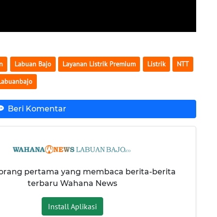
on
Labuan Bajo
Layanan Listrik Premium
Listrik
NTT
Labuanbajo
Beri Komentar
 orang pertama yang membaca berita-berita
terbaru Wahana News
Install Aplikasi