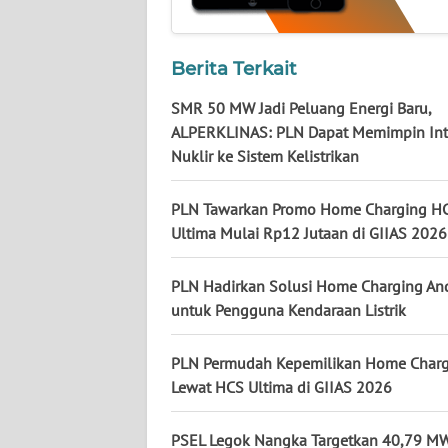
WN
SULBAR
Berita Terkait
WN
SMR 50 MW Jadi Peluang Energi Baru,
BABEL
ALPERKLINAS: PLN Dapat Memimpin Int
Nuklir ke Sistem Kelistrikan
WN
SUMBAR
PLN Tawarkan Promo Home Charging H
Ultima Mulai Rp12 Jutaan di GIIAS 2026
WN
SUMSEL
PLN Hadirkan Solusi Home Charging An
untuk Pengguna Kendaraan Listrik
WN
BENGKULU
PLN Permudah Kepemilikan Home Charg
Lewat HCS Ultima di GIIAS 2026
WN
LAMPUNG
PSEL Legok Nangka Targetkan 40,79 MW