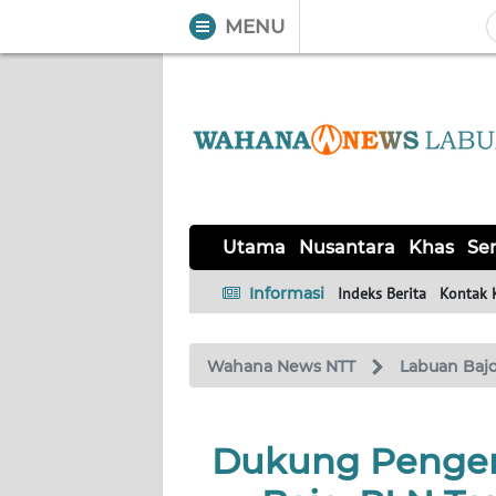
MENU
WAHANA
Tutup
TV
UTAMA
NUSANTARA
Utama
Nusantara
Khas
Ser
KHAS
Informasi
Indeks Berita
Kontak 
SERBA-
Wahana News NTT
Labuan Baj
SERBI
LABUAN
Dukung Penge
BAJO