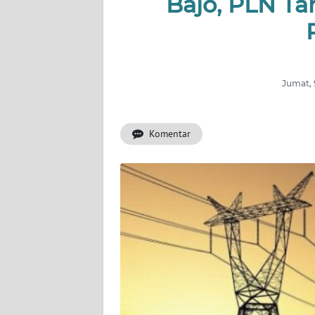
Bajo, PLN Ta
OPINI
Informasi
Jumat, 
INDEKS
BERITA
Komentar
KONTAK
KAMI
INFO
IKLAN
TENTANG
KAMI
PEDOMAN
MEDIA