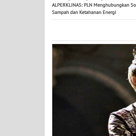
ALPERKLINAS: PLN Menghubungkan So
WN
Sampah dan Ketahanan Energi
JATENG
WN
NUSANTARA
WN
JOGJA
WN
JATIM
WN
BALI
WN
KALBAR