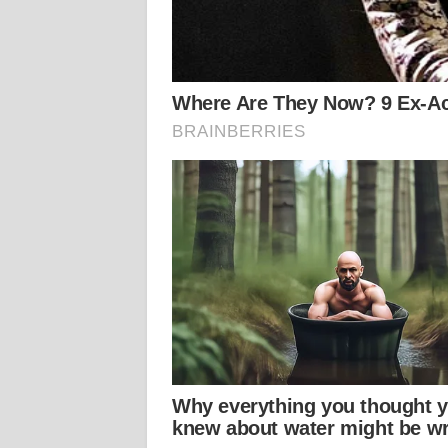
WN
KALTENG
WN
KALTARA
WN
KALSEL
WN
KALTIM
WN
SULSEL
WN
GORONTALO