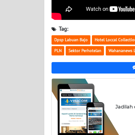
WN
RIAU
Tag:
WN
SERAMBI
Dpsp Labuan Bajo
Hotel Loccal Collecti
PLN
Sektor Perhotelan
Wahananews 
WN
JAMBI
WN
SULTRA
WN
NTB
Jadilah
WN
SULTENG