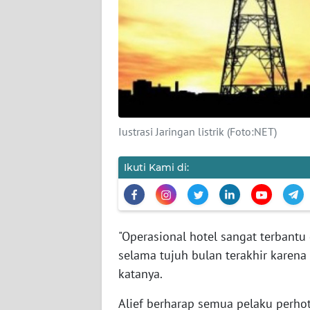
SIBER
REDAKSI
KARIR
DISCLAIMER
Iustrasi Jaringan listrik (Foto:NET)
Wahana
Ikuti Kami di:
News
Regional
WN
SUMUT
"Operasional hotel sangat terbant
selama tujuh bulan terakhir karen
WN
katanya.
JAKARTA
Alief berharap semua pelaku perho