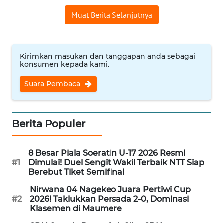
PEDOMAN
MEDIA
Muat Berita Selanjutnya
SIBER
REDAKSI
Kirimkan masukan dan tanggapan anda sebagai
konsumen kepada kami.
KARIR
Suara Pembaca
DISCLAIMER
Berita Populer
Wahana
News
Regional
8 Besar Piala Soeratin U-17 2026 Resmi
#1
Dimulai! Duel Sengit Wakil Terbaik NTT Siap
Berebut Tiket Semifinal
WN
SUMUT
Nirwana 04 Nagekeo Juara Pertiwi Cup
#2
2026! Taklukkan Persada 2-0, Dominasi
Klasemen di Maumere
WN
JAKARTA