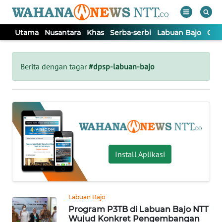
Utama
Nusantara
Khas
Serba-serbi
Labuan Bajo
Opi
WAHANA
Tutup
TV
Berita dengan tagar
#dpsp-labuan-bajo
UTAMA
NUSANTARA
KHAS
Install Aplikasi
SERBA-
SERBI
Labuan Bajo
Program P3TB di Labuan Bajo NTT
LABUAN
Wujud Konkret Pengembangan