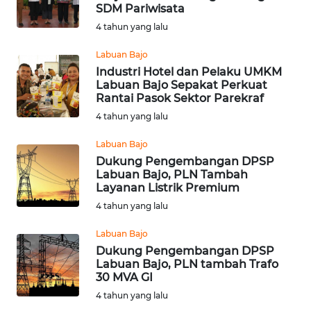
BAJO
SDM Pariwisata
4 tahun yang lalu
OPINI
Labuan Bajo
Industri Hotel dan Pelaku UMKM
Informasi
Labuan Bajo Sepakat Perkuat
Rantai Pasok Sektor Parekraf
INDEKS
4 tahun yang lalu
BERITA
Labuan Bajo
KONTAK
Dukung Pengembangan DPSP
Labuan Bajo, PLN Tambah
KAMI
Layanan Listrik Premium
4 tahun yang lalu
INFO
IKLAN
Labuan Bajo
Dukung Pengembangan DPSP
TENTANG
Labuan Bajo, PLN tambah Trafo
30 MVA GI
KAMI
4 tahun yang lalu