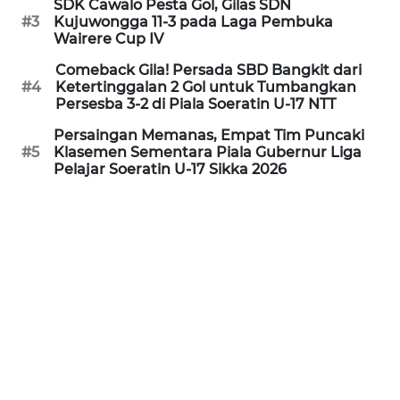
SDK Cawalo Pesta Gol, Gilas SDN
#3
Kujuwongga 11-3 pada Laga Pembuka
Wairere Cup IV
WN
JABAR
Comeback Gila! Persada SBD Bangkit dari
#4
Ketertinggalan 2 Gol untuk Tumbangkan
Persesba 3-2 di Piala Soeratin U-17 NTT
WN
BANTEN
Persaingan Memanas, Empat Tim Puncaki
#5
Klasemen Sementara Piala Gubernur Liga
Pelajar Soeratin U-17 Sikka 2026
WN
NTT
WN
KEPRI
WN
PAPUA
WN
PAPUA