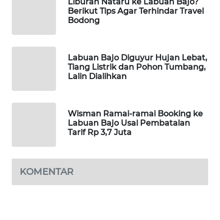
Liburan Nataru ke Labuan Bajo?
KELISTRIKAN
Berikut Tips Agar Terhindar Travel
Bodong
WALINKI
ID
Labuan Bajo Diguyur Hujan Lebat,
MAWAKA
Tiang Listrik dan Pohon Tumbang,
Lalin Dialihkan
ID
MARTABAT
NET
Wisman Ramai-ramai Booking ke
Labuan Bajo Usai Pembatalan
Tarif Rp 3,7 Juta
PLN
WATCH
KOMENTAR
MKLI
LPKKI