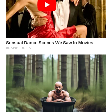
WN
PURWAKARTA
WN
PRIANGAN
TIMUR
WN
SEMARANG
WN
SOLO
WN
BOROBUDUR
WN