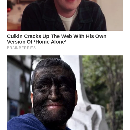
WN
LABUHANBATU
WN
TAPANULI
TENGAH
WN DELI
SERDANG
WN
TEBING
TINGGI
WN
PAKPAK
WN