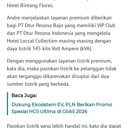
Hotel Bintang Flores.
WN
Andre menjelaskan layanan premium diberikan
JABAR
bagi PT Dtur Pesona Bajo yang memiliki VIP Club
dan PT Dtur Pesona Indonesia yang mengelola
WN
BANTEN
Hotel Loccal Collection masing-masing dengan
daya listrik 345 kilo Volt Ampere (kVA).'
WN
Dengan menggunakan layanan listrik premium,
NTT
kata dia, maka pasokan listrik ke pelanggan tidak
WN
akan terganggu dikarenakan disuplai dari dua
KEPRI
sumber listrik yang berbeda.
Baca Juga:
WN
PAPUA
Dukung Ekosistem EV, PLN Berikan Promo
Spesial HCS Ultima di GIIAS 2026
WN
PAPUA
Pasokan listrik yang lebih handal ini, kata dia dapat