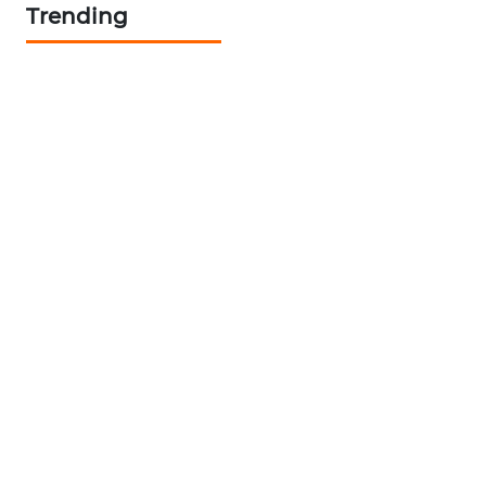
NEWS
Trending
SIDIKALANG
NEWS
SIBARAGAS
NEWS
METRO
SIANTAR
NEWS
METRO
MEDAN
NEWS
METRO
JAKARTA
NEWS