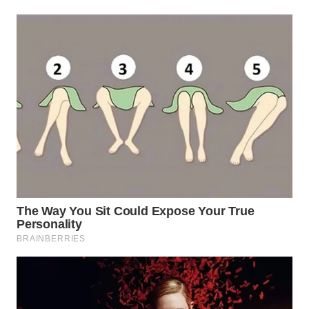
WN
BORNEO
Wahana
Media
Group
WAHANA
NEWS
WAHANA
TANI
WAHANA
ADVOKAT
WAHANA