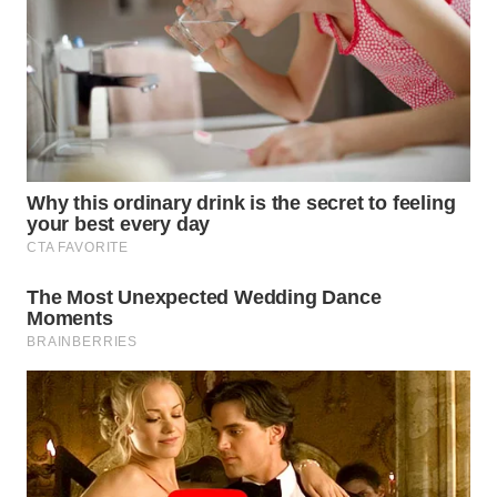
WN
CIREBON
WN
INDRAMAYU
WN
KUNINGAN
WN
MAJALENGKA
WN
SUBANG
WN
SUKABUMI