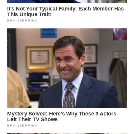
KARAWANG
WN
BEKASI
WN
BOGOR
WN
DEPOK
WN
TAPANULI
UTARA
WN
SAMOSIR