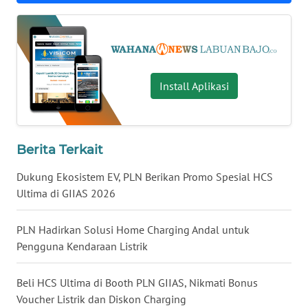
WN
JATENG
Install Aplikasi
WN
NUSANTARA
WN
Berita Terkait
JOGJA
Dukung Ekosistem EV, PLN Berikan Promo Spesial HCS
WN
Ultima di GIIAS 2026
JATIM
PLN Hadirkan Solusi Home Charging Andal untuk
WN
Pengguna Kendaraan Listrik
BALI
Beli HCS Ultima di Booth PLN GIIAS, Nikmati Bonus
WN
Voucher Listrik dan Diskon Charging
KALBAR