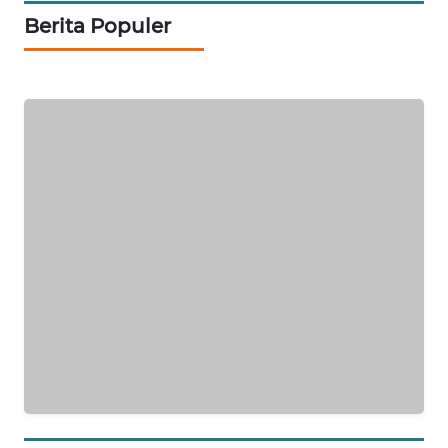
LKKI
Berita Populer
KOPEKLIN
PORTAL
KONSUMEN
FORWAMKI
ALPERKLINAS
FORJASIDA
TAMBANG
NEWS
SITUNGIR