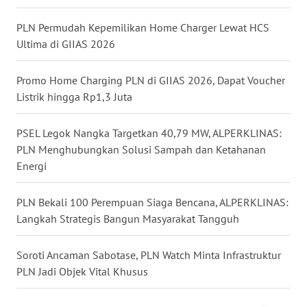
PLN Permudah Kepemilikan Home Charger Lewat HCS
WN
Ultima di GIIAS 2026
KALTENG
Promo Home Charging PLN di GIIAS 2026, Dapat Voucher
WN
Listrik hingga Rp1,3 Juta
KALTARA
PSEL Legok Nangka Targetkan 40,79 MW, ALPERKLINAS:
WN
KALSEL
PLN Menghubungkan Solusi Sampah dan Ketahanan
Energi
WN
KALTIM
PLN Bekali 100 Perempuan Siaga Bencana, ALPERKLINAS:
Langkah Strategis Bangun Masyarakat Tangguh
WN
SULSEL
Soroti Ancaman Sabotase, PLN Watch Minta Infrastruktur
PLN Jadi Objek Vital Khusus
WN
GORONTALO