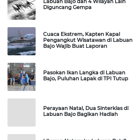
Labuan Bajo dan 4 Wilayah Lain
Diguncang Gempa
WAHANA
HEALTH
Cuaca Ekstrem, Kapten Kapal
WAHANA
Pengangkut Wisatawan di Labuan
DESA
Bajo Wajib Buat Laporan
WISATA
LAPAK
Pasokan Ikan Langka di Labuan
WAHANA
Bajo, Puluhan Lapak di TPI Tutup
Wahana
Network
Perayaan Natal, Dua Sinterklas di
KONSUMEN
Labuan Bajo Bagikan Hadiah
LISTRIK
MASYARAKAT