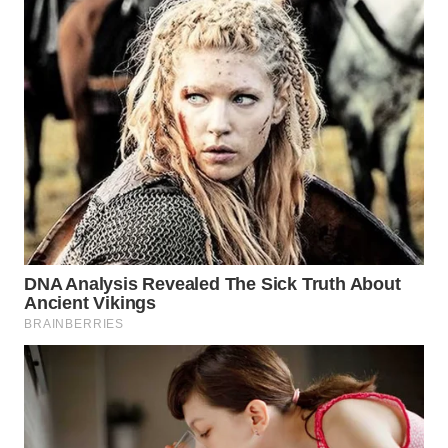
WN
PADANG
LAWAS
WN
SUMEDANG
WN
CIANJUR
WN
KEPULAUAN
SERIBU
WN
TANGERANG
WN
BINJAI