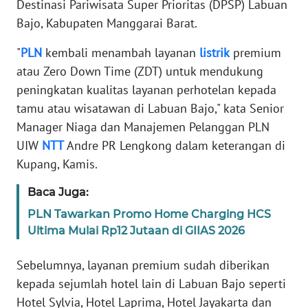
Destinasi Pariwisata Super Prioritas (DPSP) Labuan
MEDIA
Bajo, Kabupaten Manggarai Barat.
SIBER
"
PLN
kembali menambah layanan
listrik
premium
REDAKSI
atau Zero Down Time (ZDT) untuk mendukung
peningkatan kualitas layanan perhotelan kepada
KARIR
tamu atau wisatawan di Labuan Bajo," kata Senior
Manager Niaga dan Manajemen Pelanggan PLN
DISCLAIMER
UIW
NTT
Andre PR Lengkong dalam keterangan di
Kupang, Kamis.
Wahana
News
Baca Juga:
Regional
PLN Tawarkan Promo Home Charging HCS
Ultima Mulai Rp12 Jutaan di GIIAS 2026
WN
SUMUT
Sebelumnya, layanan premium sudah diberikan
kepada sejumlah hotel lain di Labuan Bajo seperti
WN
JAKARTA
Hotel Sylvia, Hotel Laprima, Hotel Jayakarta dan