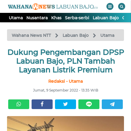
Utama
Nusantara
Khas
Serba-serbi
Labuan Bajo
Opi
WAHANA
Tutup
TV
Wahana News NTT
Labuan Bajo
Utama
Dukung Pengembangan DPSP
UTAMA
Labuan Bajo, PLN Tambah
NUSANTARA
Layanan Listrik Premium
Redaksi - Utama
KHAS
Jumat, 9 September 2022 - 13:35 WIB
SERBA-
SERBI
LABUAN
BAJO