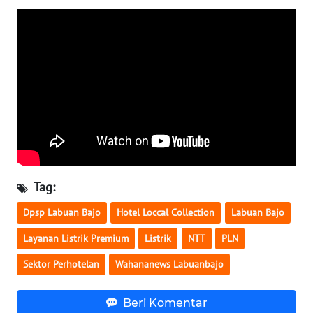
SULTENG
WN
SULBAR
WN
BABEL
WN
SUMBAR
Tag:
WN
SUMSEL
Dpsp Labuan Bajo
Hotel Loccal Collection
Labuan Bajo
Layanan Listrik Premium
Listrik
NTT
PLN
WN
BENGKULU
Sektor Perhotelan
Wahananews Labuanbajo
WN
Beri Komentar
LAMPUNG