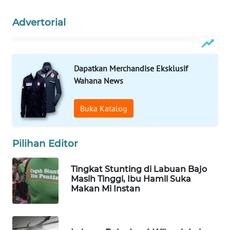
Advertorial
WAHANANEWS
NET
WAHANA
Dapatkan Merchandise Eksklusif
SPORT
Wahana News
WAHANA
Buka Katalog
UMKM
WAHANA
Pilihan Editor
SELEB
Tingkat Stunting di Labuan Bajo
WAHANA
Masih Tinggi, Ibu Hamil Suka
Makan Mi Instan
PERSONA
WAHANA
OTOMOTIF