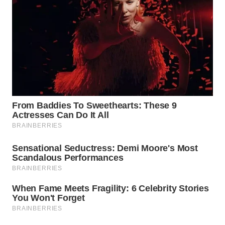
INFRASTRUKTUR
WAHANA
KONSUMEN
WAHANA
LISTRIK
WAHANA
TRAVEL
WAHANA
TV
WAHANANEWS
ID
WAHANANEWS
CO ID