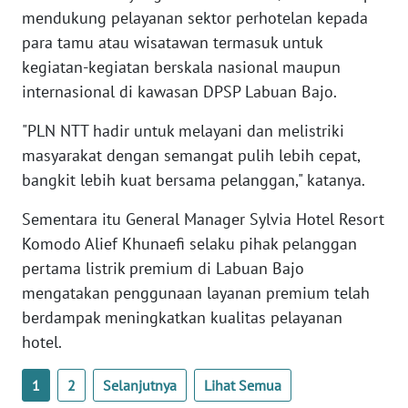
BARAT
mendukung pelayanan sektor perhotelan kepada
para tamu atau wisatawan termasuk untuk
WN
kegiatan-kegiatan berskala nasional maupun
RIAU
internasional di kawasan DPSP Labuan Bajo.
WN
"PLN NTT hadir untuk melayani dan melistriki
SERAMBI
masyarakat dengan semangat pulih lebih cepat,
bangkit lebih kuat bersama pelanggan," katanya.
WN
JAMBI
Sementara itu General Manager Sylvia Hotel Resort
Komodo Alief Khunaefi selaku pihak pelanggan
WN
pertama listrik premium di Labuan Bajo
SULTRA
mengatakan penggunaan layanan premium telah
berdampak meningkatkan kualitas pelayanan
WN
hotel.
NTB
1
2
Selanjutnya
Lihat Semua
WN