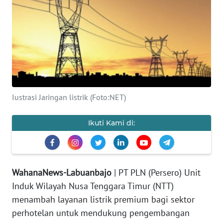
OPINI
Informasi
INDEKS
BERITA
Iustrasi Jaringan listrik (Foto:NET)
KONTAK
KAMI
Ikuti Kami di:
INFO
IKLAN
WahanaNews-Labuanbajo
| PT PLN (Persero) Unit
Induk Wilayah Nusa Tenggara Timur (NTT)
TENTANG
KAMI
menambah layanan listrik premium bagi sektor
perhotelan untuk mendukung pengembangan
PEDOMAN