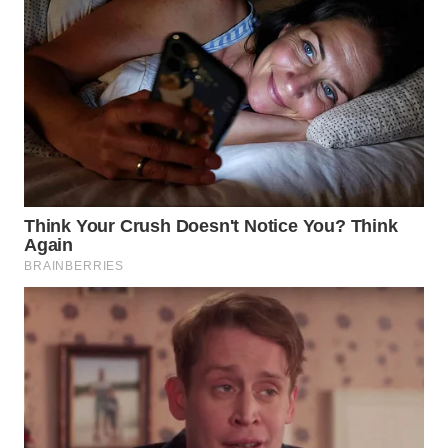
NIAS
WN
LANGKAT
WN
TAPANULI
SELATAN
WN
TANJUNG
LESUNG
WN
KARO
WN
SIMALUNGUN