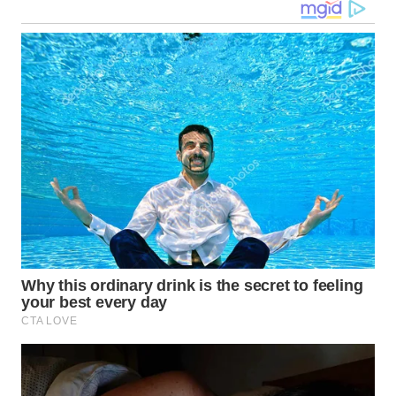
WN
SULUT
WN
MALUKU
WN
MALUT
WN
DAIRI
WN
DANAU
TOBA
WN