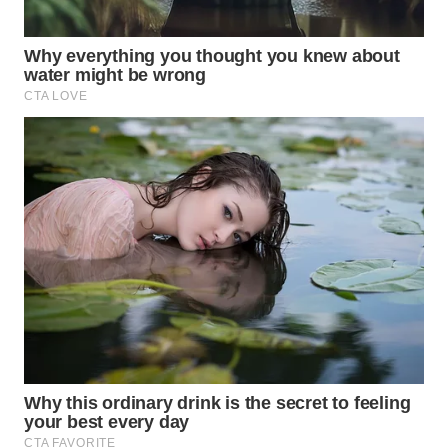
MADURA
WN
SURABAYA
WN
NATUNA
WN
BINTAN
WN
MANDALIKA
WN
LIKUPANG
WN
LABUANBAJO