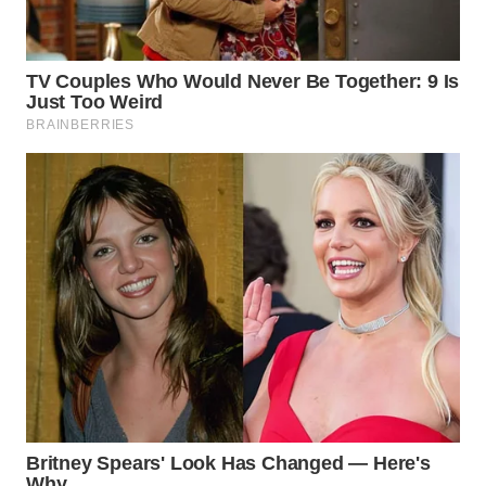
WN
CIREBON
WN
INDRAMAYU
WN
KUNINGAN
WN
MAJALENGKA
WN
SUBANG
WN
SUKABUMI