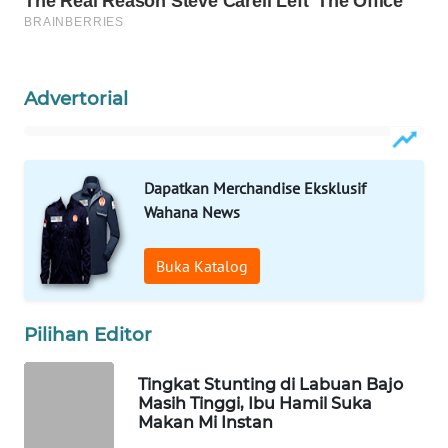
WAHANANEWS
NET
Advertorial
WAHANA
SPORT
Dapatkan Merchandise Eksklusif
WAHANA
Wahana News
UMKM
Buka Katalog
WAHANA
SELEB
Pilihan Editor
WAHANA
PERSONA
Tingkat Stunting di Labuan Bajo
Masih Tinggi, Ibu Hamil Suka
WAHANA
Makan Mi Instan
OTOMOTIF