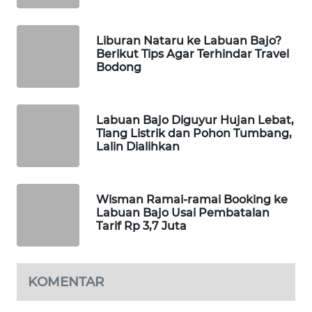
KELISTRIKAN
Liburan Nataru ke Labuan Bajo?
WALINKI
Berikut Tips Agar Terhindar Travel
ID
Bodong
MAWAKA
ID
Labuan Bajo Diguyur Hujan Lebat,
Tiang Listrik dan Pohon Tumbang,
MARTABAT
Lalin Dialihkan
NET
PLN
Wisman Ramai-ramai Booking ke
WATCH
Labuan Bajo Usai Pembatalan
Tarif Rp 3,7 Juta
MKLI
KOMENTAR
LPKKI