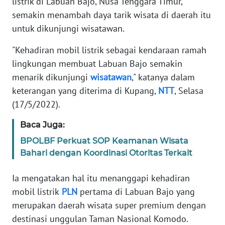
listrik di Labuan Bajo, Nusa Tenggara Timur,
MEDIA
semakin menambah daya tarik wisata di daerah itu
SIBER
untuk dikunjungi wisatawan.
REDAKSI
"Kehadiran mobil listrik sebagai kendaraan ramah
lingkungan membuat Labuan Bajo semakin
KARIR
menarik dikunjungi
wisatawan
," katanya dalam
keterangan yang diterima di Kupang,
NTT
, Selasa
DISCLAIMER
(17/5/2022).
Baca Juga:
Wahana
News
BPOLBF Perkuat SOP Keamanan Wisata
Regional
Bahari dengan Koordinasi Otoritas Terkait
WN
Ia mengatakan hal itu menanggapi kehadiran
SUMUT
mobil listrik
PLN
pertama di Labuan Bajo yang
merupakan daerah wisata super premium dengan
WN
destinasi unggulan Taman Nasional Komodo.
JAKARTA