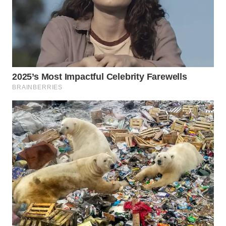
NIAS
WN
LANGKAT
WN
TAPANULI
SELATAN
WN
TANJUNG
LESUNG
WN
KARO
WN
SIMALUNGUN