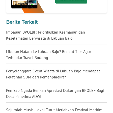
WN
JATENG
Berita Terkait
WN
Imbauan BPOLBF: Prioritaskan Keamanan dan
NUSANTARA
Keselamatan Berwisata di Labuan Bajo
WN
Liburan Nataru ke Labuan Bajo? Berikut Tips Agar
JOGJA
Terhindar Travel Bodong
WN
Penyelenggara Event Wisata di Labuan Bajo Mendapat
JATIM
Pelatihan SDM dari Kemenparekraf
WN
Pemkab Ngada Berikan Apresiasi Dukungan BPOLBF Bagi
BALI
Desa Penerima ADWI
WN
Sejumlah Musisi Lokal Turut Meriahkan Festival Maritim
KALBAR