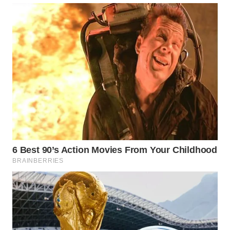
KARAWANG
WN
BEKASI
WN
BOGOR
WN
DEPOK
WN
TAPANULI
UTARA
WN
SAMOSIR