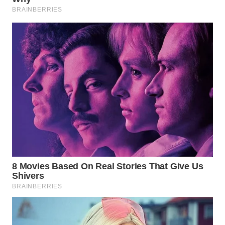
WN
PURWAKARTA
WN
PRIANGAN
TIMUR
WN
SEMARANG
WN
SOLO
WN
BOROBUDUR
WN