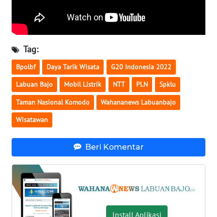
SULTENG
WN
SULBAR
Tag:
WN
Bpolbf
Daya Tarik Wisata
G20 Indonesia 2022
BABEL
Labuan Bajo
Mobil Listrik
NTT
PLN
Spklu
WN
Taman Nasional Komodo
Wahananews Labuanbajo
SUMBAR
Wisatawan
WN
SUMSEL
Beri Komentar
WN
BENGKULU
WN
Install Aplikasi
LAMPUNG