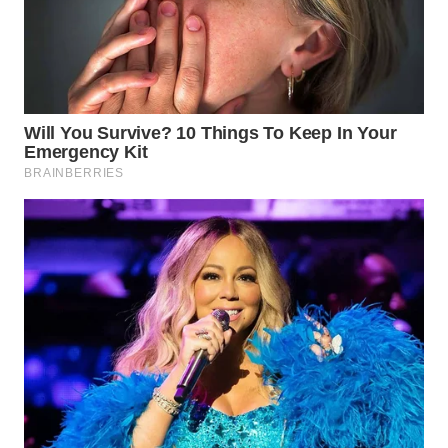
WN
BORNEO
Wahana
Media
Group
WAHANA
NEWS
WAHANA
TANI
WAHANA
ADVOKAT
WAHANA