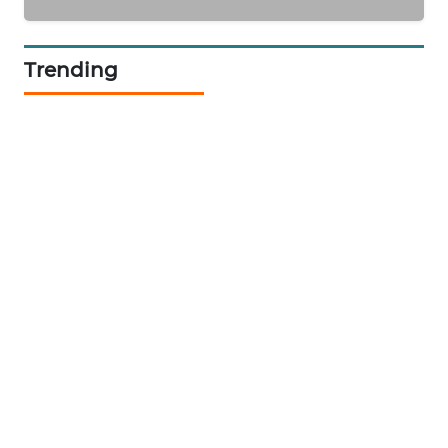
NEWS
SIDIKALANG
Trending
NEWS
SIBARAGAS
NEWS
METRO
SIANTAR
NEWS
METRO
MEDAN
NEWS
METRO
JAKARTA
NEWS