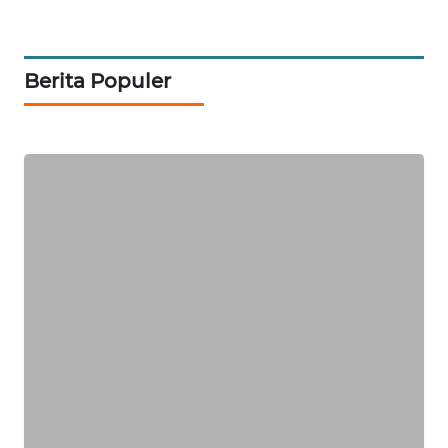
LKKI
KOPEKLIN
Berita Populer
PORTAL
KONSUMEN
FORWAMKI
ALPERKLINAS
FORJASIDA
TAMBANG
NEWS
SITUNGIR