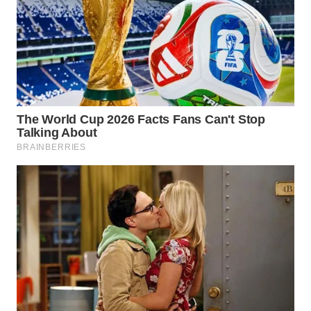
WN
PADANG
LAWAS
WN
SUMEDANG
WN
CIANJUR
WN
KEPULAUAN
SERIBU
WN
TANGERANG
WN
BINJAI