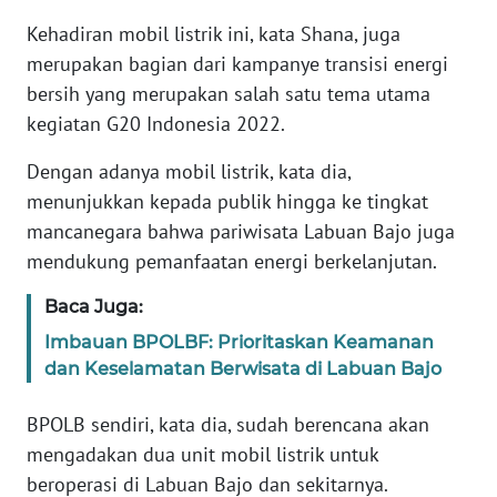
Kehadiran mobil listrik ini, kata Shana, juga
WN
merupakan bagian dari kampanye transisi energi
JABAR
bersih yang merupakan salah satu tema utama
kegiatan G20 Indonesia 2022.
WN
BANTEN
Dengan adanya mobil listrik, kata dia,
menunjukkan kepada publik hingga ke tingkat
WN
mancanegara bahwa pariwisata Labuan Bajo juga
NTT
mendukung pemanfaatan energi berkelanjutan.
WN
Baca Juga:
KEPRI
Imbauan BPOLBF: Prioritaskan Keamanan
dan Keselamatan Berwisata di Labuan Bajo
WN
PAPUA
BPOLB sendiri, kata dia, sudah berencana akan
mengadakan dua unit mobil listrik untuk
WN
PAPUA
beroperasi di Labuan Bajo dan sekitarnya.