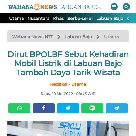
Utama
Nusantara
Khas
Serba-serbi
Labuan Bajo
Opi
WAHANA
Tutup
TV
Wahana News NTT
Labuan Bajo
Utama
Dirut BPOLBF Sebut Kehadiran
UTAMA
Mobil Listrik di Labuan Bajo
NUSANTARA
Tambah Daya Tarik Wisata
Redaksi - Utama
KHAS
Rabu, 18 Mei 2022 - 08:46 WIB
SERBA-
SERBI
LABUAN
BAJO