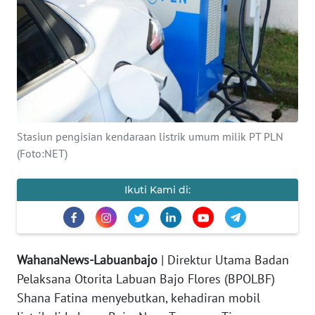
OPINI
Informasi
INDEKS
BERITA
Stasiun pengisian kendaraan listrik umum milik PT PLN
(Foto:NET)
KONTAK
KAMI
Ikuti Kami di:
INFO
IKLAN
WahanaNews-Labuanbajo
| Direktur Utama Badan
TENTANG
Pelaksana Otorita Labuan Bajo Flores (BPOLBF)
KAMI
Shana Fatina menyebutkan, kehadiran
mobil
PEDOMAN