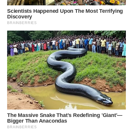
WN
LABUHANBATU
WN
TAPANULI
TENGAH
WN DELI
SERDANG
WN
TEBING
TINGGI
WN
PAKPAK
WN