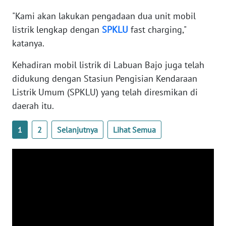
BARAT
"Kami akan lakukan pengadaan dua unit mobil
listrik lengkap dengan
SPKLU
fast charging,"
WN
RIAU
katanya.
Kehadiran mobil listrik di Labuan Bajo juga telah
WN
didukung dengan Stasiun Pengisian Kendaraan
SERAMBI
Listrik Umum (SPKLU) yang telah diresmikan di
daerah itu.
WN
JAMBI
1
2
Selanjutnya
Lihat Semua
WN
SULTRA
WN
NTB
WN