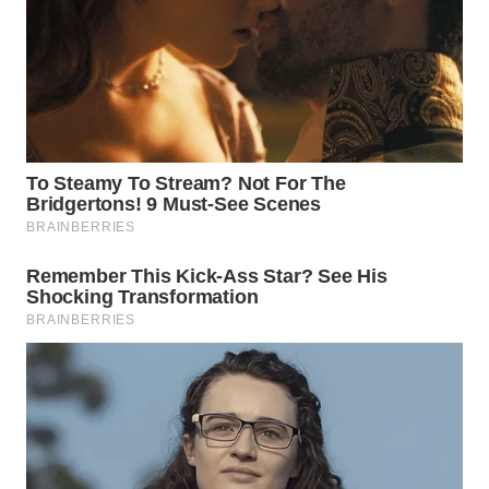
WN
SULUT
WN
MALUKU
WN
MALUT
WN
DAIRI
WN
DANAU
TOBA
WN