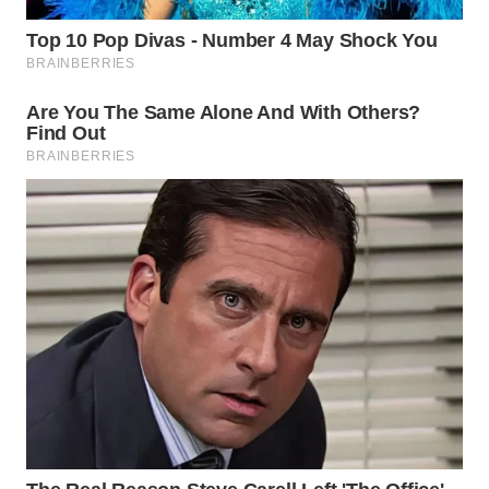
INFRASTRUKTUR
WAHANA
KONSUMEN
WAHANA
LISTRIK
WAHANA
TRAVEL
WAHANA
TV
WAHANANEWS
ID
WAHANANEWS
CO ID