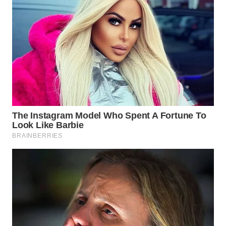
MADURA
WN
SURABAYA
WN
NATUNA
WN
BINTAN
WN
MANDALIKA
WN
LIKUPANG
WN
LABUANBAJO