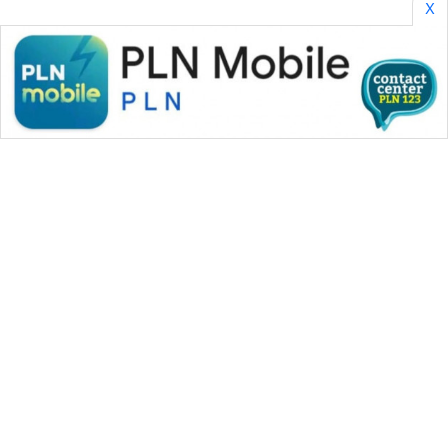
X
ENERGI
NEWS
CILEUNGSI
NEWS
BERKAT
NEWS
BERAMPU
NEWS
ANUGERAH
NEWS
WAHANA MEDIA GROUP
|
|
|
WAHANA NEWS co
WAHANA TANI
WAHANA ADVOKAT
AKHLAK
|
|
WAHANA INFRASTRUKTUR
WAHANA KONSUMEN
ID
|
|
|
WAHANA LISTRIK
WAHANA TRAVEL
WAHANA TV