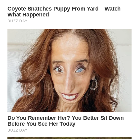
WN
LABUHANBATU
WN
TAPANULI
TENGAH
WN DELI
SERDANG
WN
TEBING
TINGGI
WN
PAKPAK
WN