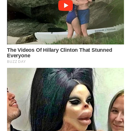
WN
CIREBON
WN
INDRAMAYU
WN
KUNINGAN
WN
MAJALENGKA
WN
SUBANG
WN
SUKABUMI