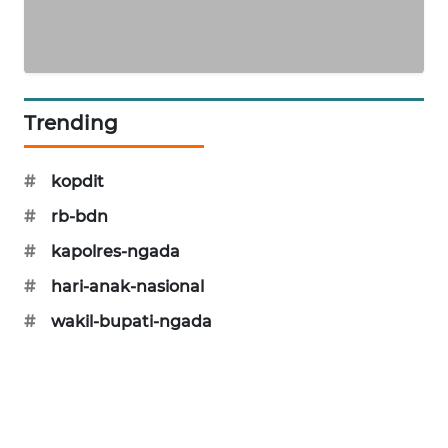
WAHANA
HEALTH
Trending
WAHANA
DESA
WISATA
#
kopdit
#
rb-bdn
LAPAK
WAHANA
#
kapolres-ngada
#
hari-anak-nasional
Wahana
Network
#
wakil-bupati-ngada
KONSUMEN
LISTRIK
MASYARAKAT