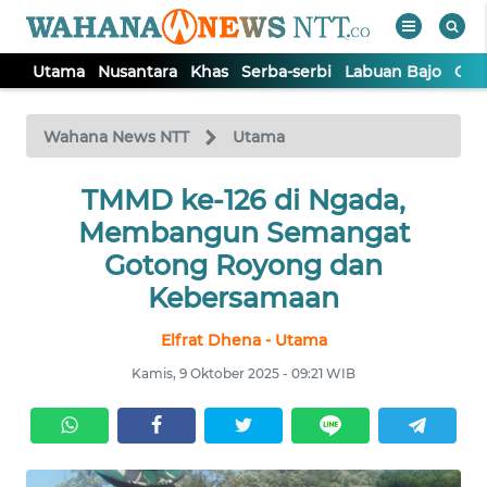
Utama
Nusantara
Khas
Serba-serbi
Labuan Bajo
Opi
WAHANA
Tutup
TV
Wahana News NTT
Utama
TMMD ke-126 di Ngada,
UTAMA
Membangun Semangat
NUSANTARA
Gotong Royong dan
Kebersamaan
KHAS
Elfrat Dhena - Utama
Kamis, 9 Oktober 2025 - 09:21 WIB
SERBA-
SERBI
LABUAN