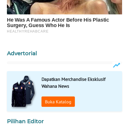
WN
PURWAKARTA
WN
PRIANGAN
TIMUR
Advertorial
WN
SEMARANG
Dapatkan Merchandise Eksklusif
WN
Wahana News
SOLO
Buka Katalog
WN
BOROBUDUR
Pilihan Editor
WN