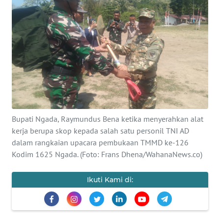
BAJO
OPINI
Informasi
INDEKS
BERITA
KONTAK
Bupati Ngada, Raymundus Bena ketika menyerahkan alat
KAMI
kerja berupa skop kepada salah satu personil TNI AD
dalam rangkaian upacara pembukaan TMMD ke-126
INFO
Kodim 1625 Ngada. (Foto: Frans Dhena/WahanaNews.co)
IKLAN
Ikuti Kami di:
TENTANG
KAMI