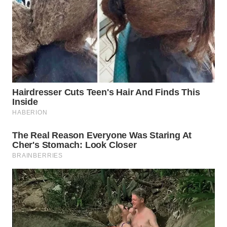
WN
PADANG
LAWAS
WN
SUMEDANG
WN
CIANJUR
WN
KEPULAUAN
SERIBU
WN
TANGERANG
WN
BINJAI