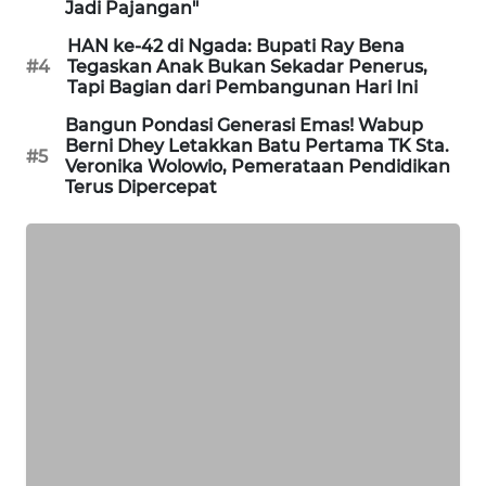
CO ID
Jadi Pajangan"
HAN ke-42 di Ngada: Bupati Ray Bena
WAHANANEWS
#4
Tegaskan Anak Bukan Sekadar Penerus,
NET
Tapi Bagian dari Pembangunan Hari Ini
Bangun Pondasi Generasi Emas! Wabup
WAHANA
Berni Dhey Letakkan Batu Pertama TK Sta.
#5
SPORT
Veronika Wolowio, Pemerataan Pendidikan
Terus Dipercepat
WAHANA
UMKM
WAHANA
SELEB
WAHANA
PERSONA
WAHANA
OTOMOTIF