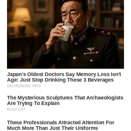
WN
KALTENG
WN
KALTARA
WN
KALSEL
WN
KALTIM
WN
SULSEL
WN
GORONTALO