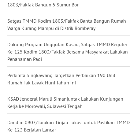
SULTENG
1803/Fakfak Bangun 5 Sumur Bor
WN
Satgas TMMD Kodim 1803/Fakfak Bantu Bangun Rumah
SULBAR
Warga Kurang Mampu di Distrik Bomberay
WN
Dukung Program Unggulan Kasad, Satgas TMMD Reguler
BABEL
Ke-125 Kodim 1803/Fakfak Bersama Masyarakat Lakukan
Penanaman Padi
WN
SUMBAR
Perkimta Singkawang Targetkan Perbaikan 190 Unit
Rumah Tak Layak Huni Tahun Ini
WN
SUMSEL
KSAD Jenderal Maruli Simanjuntak Lakukan Kunjungan
Kerja ke Morowali, Sulawesi Tengah
WN
BENGKULU
Dandim 0907/Tarakan Tinjau Lokasi untuk Pastikan TMMD
Ke-123 Berjalan Lancar
WN