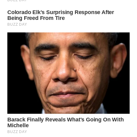
NIAS
WN
LANGKAT
WN
TAPANULI
SELATAN
WN
TANJUNG
LESUNG
WN
KARO
WN
SIMALUNGUN