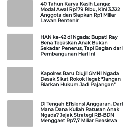
MADURA
40 Tahun Karya Kasih Langa:
Modal Awal Rp179 Ribu, Kini 3.322
Anggota dan Siapkan Rp1 Miliar
WN
Lawan Rentenir
SURABAYA
HAN ke-42 di Ngada: Bupati Ray
WN
Bena Tegaskan Anak Bukan
NATUNA
Sekadar Penerus, Tapi Bagian dari
Pembangunan Hari Ini
WN
BINTAN
Kapolres Baru Diuji! GMNI Ngada
Desak Sikat Rokok Ilegal: "Jangan
WN
Biarkan Hukum Jadi Pajangan"
MANDALIKA
Di Tengah Efisiensi Anggaran, Dari
WN
Mana Dana Kuliah Ratusan Anak
LIKUPANG
Ngada? Jejak Strategi RB-BDN
Menggaet Rp7,7 Miliar Beasiswa
WN