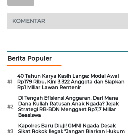
INFRASTRUKTUR
WAHANA
KOMENTAR
KONSUMEN
WAHANA
LISTRIK
Berita Populer
WAHANA
TRAVEL
40 Tahun Karya Kasih Langa: Modal Awal
#1
Rp179 Ribu, Kini 3.322 Anggota dan Siapkan
WAHANA
Rp1 Miliar Lawan Rentenir
TV
Di Tengah Efisiensi Anggaran, Dari Mana
Dana Kuliah Ratusan Anak Ngada? Jejak
#2
WAHANANEWS
Strategi RB-BDN Menggaet Rp7,7 Miliar
ID
Beasiswa
Kapolres Baru Diuji! GMNI Ngada Desak
WAHANANEWS
#3
Sikat Rokok Ilegal: "Jangan Biarkan Hukum