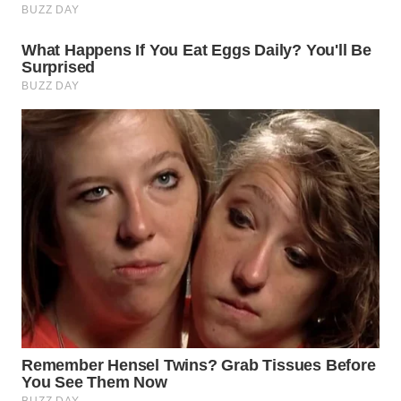
WN
SULUT
WN
MALUKU
WN
MALUT
WN
DAIRI
WN
DANAU
TOBA
WN