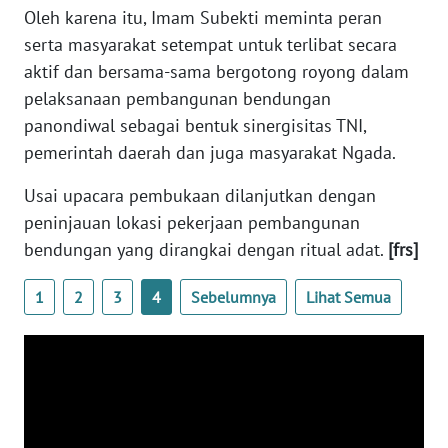
PEDOMAN
Oleh karena itu, Imam Subekti meminta peran
MEDIA
serta masyarakat setempat untuk terlibat secara
SIBER
aktif dan bersama-sama bergotong royong dalam
pelaksanaan pembangunan bendungan
REDAKSI
panondiwal sebagai bentuk sinergisitas TNI,
pemerintah daerah dan juga masyarakat Ngada.
KARIR
Usai upacara pembukaan dilanjutkan dengan
DISCLAIMER
peninjauan lokasi pekerjaan pembangunan
bendungan yang dirangkai dengan ritual adat.
[frs]
Wahana
News
Regional
1
2
3
4
Sebelumnya
Lihat Semua
WN
SUMUT
WN
JAKARTA