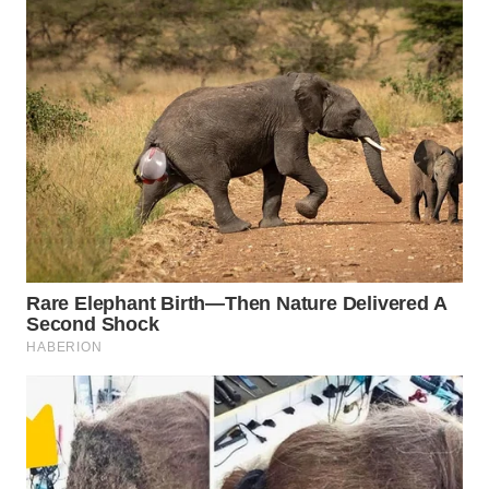
KARAWANG
WN
BEKASI
WN
BOGOR
WN
DEPOK
WN
TAPANULI
UTARA
WN
SAMOSIR