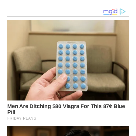
LAMPUNG
WN
JATENG
WN
NUSANTARA
WN
JOGJA
WN
JATIM
WN
BALI
WN
KALBAR