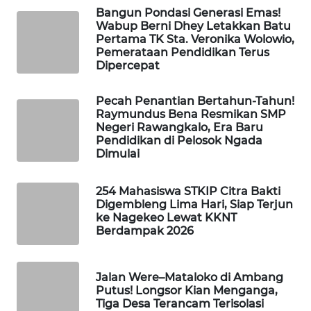
LABUANBAJO
Bangun Pondasi Generasi Emas!
Wabup Berni Dhey Letakkan Batu
Pertama TK Sta. Veronika Wolowio,
WN
Pemerataan Pendidikan Terus
BORNEO
Dipercepat
Wahana
Pecah Penantian Bertahun-Tahun!
Media
Raymundus Bena Resmikan SMP
Group
Negeri Rawangkalo, Era Baru
Pendidikan di Pelosok Ngada
WAHANA
Dimulai
NEWS
254 Mahasiswa STKIP Citra Bakti
WAHANA
Digembleng Lima Hari, Siap Terjun
TANI
ke Nagekeo Lewat KKNT
Berdampak 2026
WAHANA
ADVOKAT
Jalan Were–Mataloko di Ambang
Putus! Longsor Kian Menganga,
WAHANA
Tiga Desa Terancam Terisolasi