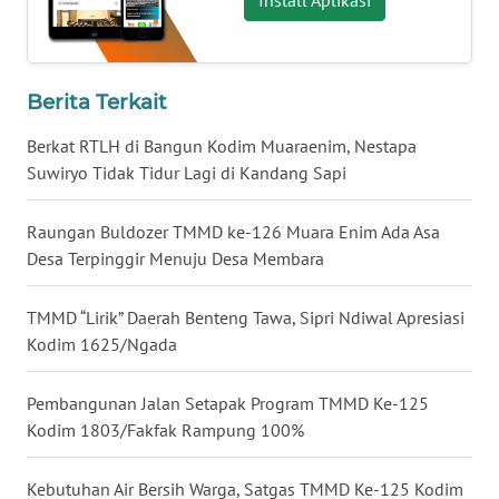
Install Aplikasi
BARAT
WN
RIAU
Berita Terkait
Berkat RTLH di Bangun Kodim Muaraenim, Nestapa
WN
Suwiryo Tidak Tidur Lagi di Kandang Sapi
SERAMBI
Raungan Buldozer TMMD ke-126 Muara Enim Ada Asa
WN
Desa Terpinggir Menuju Desa Membara
JAMBI
TMMD “Lirik” Daerah Benteng Tawa, Sipri Ndiwal Apresiasi
WN
SULTRA
Kodim 1625/Ngada
WN
Pembangunan Jalan Setapak Program TMMD Ke-125
NTB
Kodim 1803/Fakfak Rampung 100%
WN
Kebutuhan Air Bersih Warga, Satgas TMMD Ke-125 Kodim