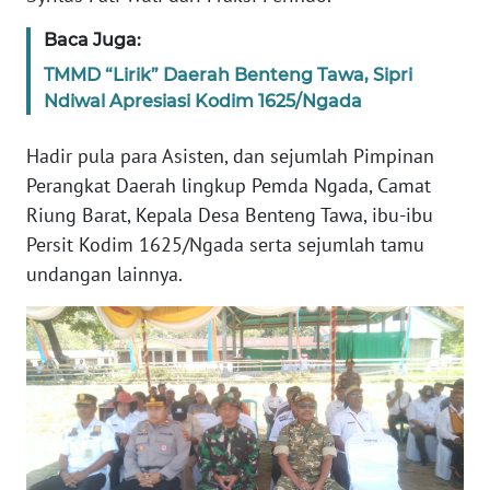
SULTENG
Baca Juga:
WN
TMMD “Lirik” Daerah Benteng Tawa, Sipri
SULBAR
Ndiwal Apresiasi Kodim 1625/Ngada
WN
Hadir pula para Asisten, dan sejumlah Pimpinan
BABEL
Perangkat Daerah lingkup Pemda Ngada, Camat
Riung Barat, Kepala Desa Benteng Tawa, ibu-ibu
WN
Persit Kodim 1625/Ngada serta sejumlah tamu
SUMBAR
undangan lainnya.
WN
SUMSEL
WN
BENGKULU
WN