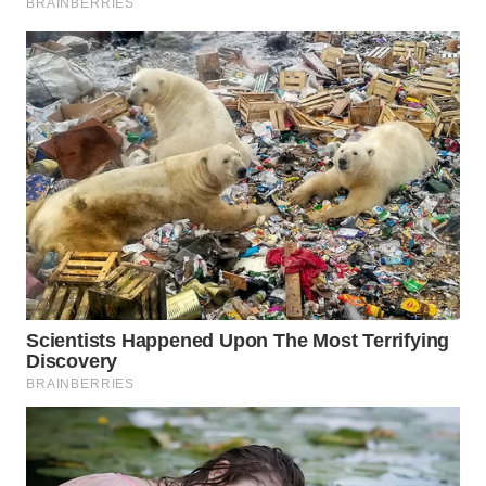
LKKI
KOPEKLIN
PORTAL
KONSUMEN
FORWAMKI
ALPERKLINAS
FORJASIDA
TAMBANG
NEWS
SITUNGIR