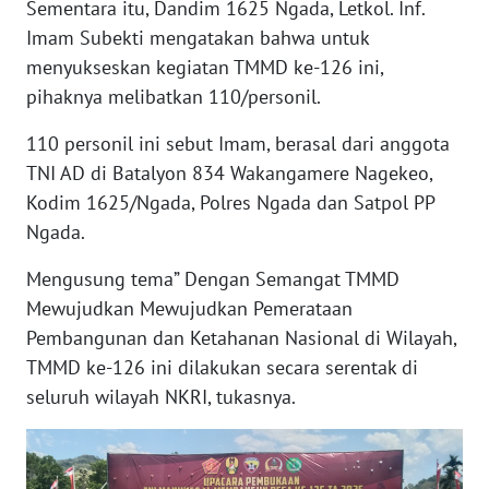
Sementara itu, Dandim 1625 Ngada, Letkol. Inf.
KARAWANG
Imam Subekti mengatakan bahwa untuk
menyukseskan kegiatan TMMD ke-126 ini,
WN
pihaknya melibatkan 110/personil.
BEKASI
110 personil ini sebut Imam, berasal dari anggota
WN
TNI AD di Batalyon 834 Wakangamere Nagekeo,
BOGOR
Kodim 1625/Ngada, Polres Ngada dan Satpol PP
Ngada.
WN
DEPOK
Mengusung tema” Dengan Semangat TMMD
Mewujudkan Mewujudkan Pemerataan
WN
Pembangunan dan Ketahanan Nasional di Wilayah,
TAPANULI
UTARA
TMMD ke-126 ini dilakukan secara serentak di
seluruh wilayah NKRI, tukasnya.
WN
SAMOSIR