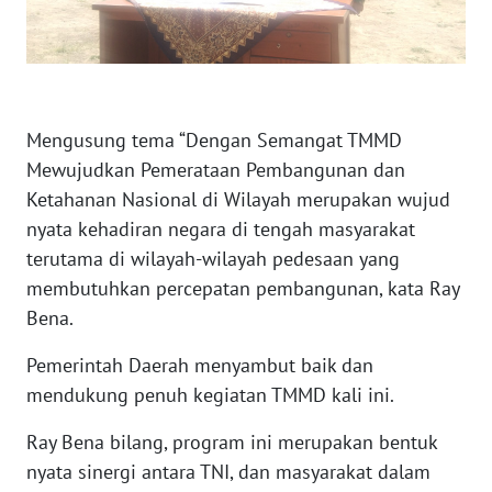
WN
SULUT
WN
Mengusung tema “Dengan Semangat TMMD
MALUKU
Mewujudkan Pemerataan Pembangunan dan
Ketahanan Nasional di Wilayah merupakan wujud
WN
nyata kehadiran negara di tengah masyarakat
MALUT
terutama di wilayah-wilayah pedesaan yang
membutuhkan percepatan pembangunan, kata Ray
WN
Bena.
DAIRI
Pemerintah Daerah menyambut baik dan
WN
mendukung penuh kegiatan TMMD kali ini.
DANAU
TOBA
Ray Bena bilang, program ini merupakan bentuk
nyata sinergi antara TNI, dan masyarakat dalam
WN