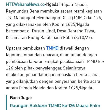
PEDOMAN
NTT.WahanaNews.co
-Ngada|
Bupati Ngada,
MEDIA
Raymundus Bena membuka secara resmi kegiatan
SIBER
TNI Manunggal Membangun Desa (TMMD) ke-126,
yang dilaksanakan oleh Kodim 1625/Ngada
REDAKSI
bertempat di Dusun Lindi, Desa Benteng Tawa,
Kecamatan Riung Barat, pada Rabu (8/10/25).
KARIR
Upacara pembukaan
TMMD
diawali dengan
DISCLAIMER
laporan komandan upacara, dilanjutkan dengan
pembacaan laporan singkat pelaksanaan TMMD ke-
Wahana
126 oleh pihak penyelenggar. Selanjutnya
News
Regional
dilakukan penandatanganan naskah berita acara,
yang dilanjutkan dengan penyerahan berita acara
WN
antara Pemda Ngada dan Kodim 1625/Ngada.
SUMUT
Baca Juga:
WN
Raungan Buldozer TMMD ke-126 Muara Enim
JAKARTA