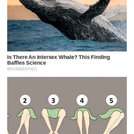
CO ID
WAHANANEWS
NET
WAHANA
SPORT
WAHANA
UMKM
WAHANA
SELEB
WAHANA
PERSONA
WAHANA
OTOMOTIF