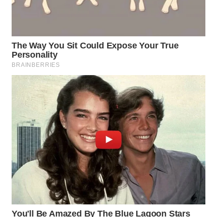
WAHANA
HEALTH
WAHANA
DESA
WISATA
LAPAK
WAHANA
Wahana
Network
KONSUMEN
LISTRIK
MASYARAKAT