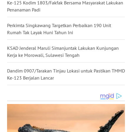
INFRASTRUKTUR
Ke-125 Kodim 1803/Fakfak Bersama Masyarakat Lakukan
Penanaman Padi
WAHANA
KONSUMEN
Perkimta Singkawang Targetkan Perbaikan 190 Unit
Rumah Tak Layak Huni Tahun Ini
WAHANA
LISTRIK
KSAD Jenderal Maruli Simanjuntak Lakukan Kunjungan
Kerja ke Morowali, Sulawesi Tengah
WAHANA
TRAVEL
Dandim 0907/Tarakan Tinjau Lokasi untuk Pastikan TMMD
Ke-123 Berjalan Lancar
WAHANA
TV
WAHANANEWS
ID
WAHANANEWS