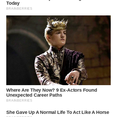
KELISTRIKAN
WALINKI
ID
MAWAKA
ID
MARTABAT
NET
PLN
WATCH
MKLI
LPKKI