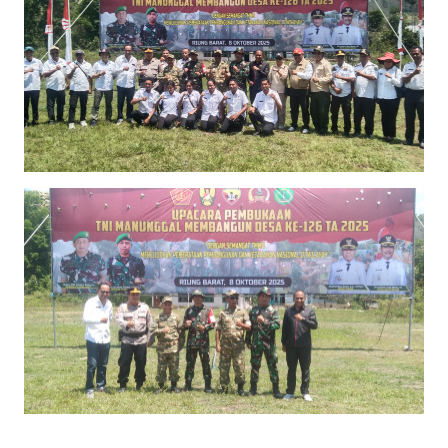
WN
PADANG
LAWAS
WN
SUMEDANG
WN
CIANJUR
WN
KEPULAUAN
SERIBU
WN
TANGERANG
WN
BINJAI