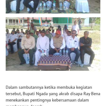
LAMPUNG
WN
JATENG
WN
NUSANTARA
WN
JOGJA
WN
JATIM
WN
Dalam sambutannya ketika membuka kegiatan
BALI
tersebut, Bupati Ngada yang akrab disapa Ray Bena
menekankan pentingnya kebersamaan dalam
WN
KALBAR