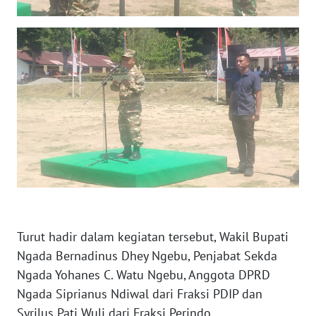
BARAT
WN
RIAU
WN
SERAMBI
WN
JAMBI
WN
SULTRA
Turut hadir dalam kegiatan tersebut, Wakil Bupati
Ngada Bernadinus Dhey Ngebu, Penjabat Sekda
WN
NTB
Ngada Yohanes C. Watu Ngebu, Anggota DPRD
Ngada Siprianus Ndiwal dari Fraksi PDIP dan
WN
Syrilus Pati Wuli dari Fraksi Perindo.