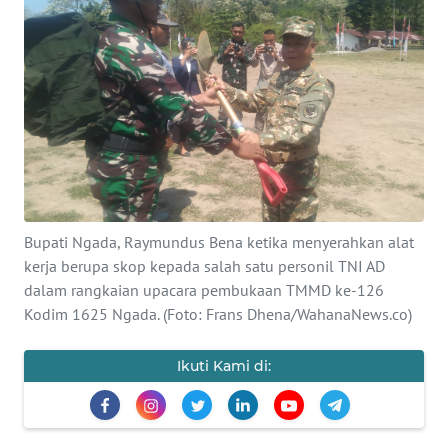
BAJO
OPINI
Informasi
INDEKS
BERITA
KONTAK
Bupati Ngada, Raymundus Bena ketika menyerahkan alat
KAMI
kerja berupa skop kepada salah satu personil TNI AD
dalam rangkaian upacara pembukaan TMMD ke-126
INFO
Kodim 1625 Ngada. (Foto: Frans Dhena/WahanaNews.co)
IKLAN
Ikuti Kami di:
TENTANG
KAMI