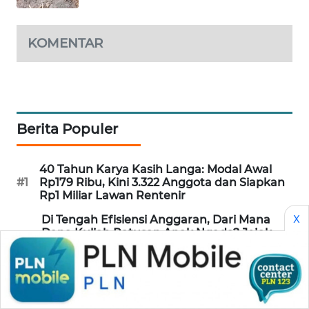
KOMENTAR
Berita Populer
40 Tahun Karya Kasih Langa: Modal Awal
#1
Rp179 Ribu, Kini 3.322 Anggota dan Siapkan
Rp1 Miliar Lawan Rentenir
X
Di Tengah Efisiensi Anggaran, Dari Mana
Dana Kuliah Ratusan Anak Ngada? Jejak
#2
Strategi RB-BDN Menggaet Rp7,7 Miliar
Beasiswa
Kapolres Baru Diuji! GMNI Ngada Desak
#3
Sikat Rokok Ilegal: "Jangan Biarkan Hukum