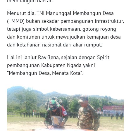
membangun daerah.
Menurut dia, TNI Manunggal Membangun Desa
WN
(TMMD) bukan sekadar pembangunan infrastruktur,
KALTENG
tetapi juga simbol kebersamaan, gotong royong
dan komitmen untuk mewujudkan kemajuan desa
WN
KALTARA
dan ketahanan nasional dari akar rumput.
Hal ini lanjut Ray Bena, sejalan dengan Spirit
WN
pembangunan Kabupaten Ngada yakni
KALSEL
“Membangun Desa, Menata Kota”.
WN
KALTIM
WN
SULSEL
WN
GORONTALO