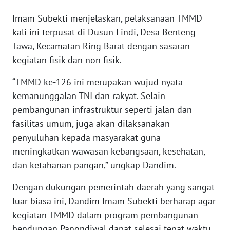
Imam Subekti menjelaskan, pelaksanaan TMMD
WN
kali ini terpusat di Dusun Lindi, Desa Benteng
CIREBON
Tawa, Kecamatan Ring Barat dengan sasaran
kegiatan fisik dan non fisik.
WN
INDRAMAYU
“TMMD ke-126 ini merupakan wujud nyata
kemanunggalan TNI dan rakyat. Selain
WN
pembangunan infrastruktur seperti jalan dan
KUNINGAN
fasilitas umum, juga akan dilaksanakan
penyuluhan kepada masyarakat guna
WN
MAJALENGKA
meningkatkan wawasan kebangsaan, kesehatan,
dan ketahanan pangan,” ungkap Dandim.
WN
Dengan dukungan pemerintah daerah yang sangat
SUBANG
luar biasa ini, Dandim Imam Subekti berharap agar
kegiatan TMMD dalam program pembangunan
WN
SUKABUMI
bendungan Panondiwal dapat selesai tepat waktu