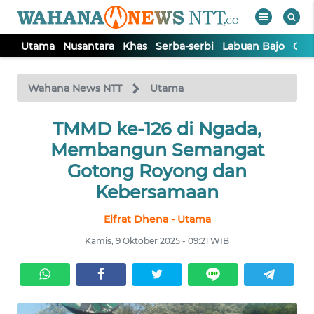
Utama
Nusantara
Khas
Serba-serbi
Labuan Bajo
Opi
WAHANA
Tutup
TV
Wahana News NTT
Utama
TMMD ke-126 di Ngada,
UTAMA
Membangun Semangat
NUSANTARA
Gotong Royong dan
Kebersamaan
KHAS
Elfrat Dhena - Utama
Kamis, 9 Oktober 2025 - 09:21 WIB
SERBA-
SERBI
LABUAN