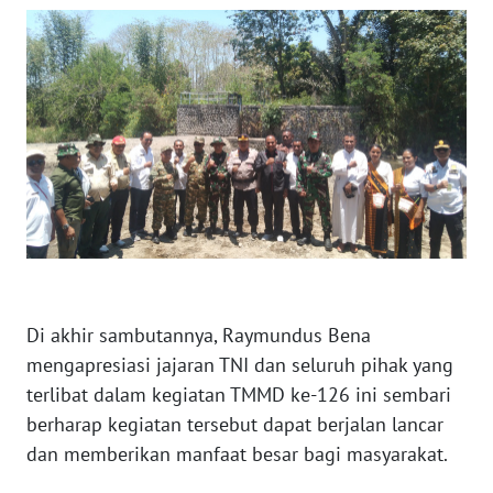
WN
LABUHANBATU
WN
TAPANULI
TENGAH
WN DELI
SERDANG
WN
TEBING
Di akhir sambutannya, Raymundus Bena
TINGGI
mengapresiasi jajaran TNI dan seluruh pihak yang
terlibat dalam kegiatan TMMD ke-126 ini sembari
WN
berharap kegiatan tersebut dapat berjalan lancar
PAKPAK
dan memberikan manfaat besar bagi masyarakat.
WN