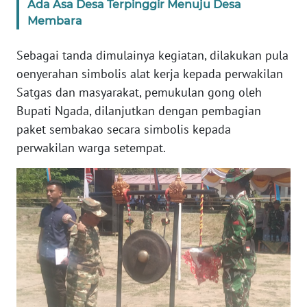
Ada Asa Desa Terpinggir Menuju Desa
Membara
WN
JABAR
Sebagai tanda dimulainya kegiatan, dilakukan pula
oenyerahan simbolis alat kerja kepada perwakilan
WN
Satgas dan masyarakat, pemukulan gong oleh
BANTEN
Bupati Ngada, dilanjutkan dengan pembagian
paket sembakao secara simbolis kepada
WN
perwakilan warga setempat.
NTT
WN
KEPRI
WN
PAPUA
WN
PAPUA