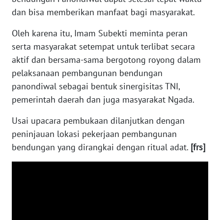
dan bisa memberikan manfaat bagi masyarakat.
WN
PURWAKARTA
Oleh karena itu, Imam Subekti meminta peran
serta masyarakat setempat untuk terlibat secara
WN
aktif dan bersama-sama bergotong royong dalam
PRIANGAN
pelaksanaan pembangunan bendungan
TIMUR
panondiwal sebagai bentuk sinergisitas TNI,
pemerintah daerah dan juga masyarakat Ngada.
WN
SEMARANG
Usai upacara pembukaan dilanjutkan dengan
peninjauan lokasi pekerjaan pembangunan
WN
bendungan yang dirangkai dengan ritual adat.
[frs]
SOLO
WN
BOROBUDUR
WN