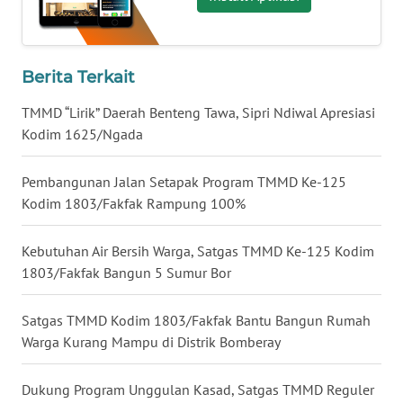
LABUANBAJO
WN
BORNEO
Berita Terkait
TMMD “Lirik” Daerah Benteng Tawa, Sipri Ndiwal Apresiasi
Wahana
Media
Kodim 1625/Ngada
Group
Pembangunan Jalan Setapak Program TMMD Ke-125
WAHANA
Kodim 1803/Fakfak Rampung 100%
NEWS
Kebutuhan Air Bersih Warga, Satgas TMMD Ke-125 Kodim
WAHANA
1803/Fakfak Bangun 5 Sumur Bor
TANI
Satgas TMMD Kodim 1803/Fakfak Bantu Bangun Rumah
WAHANA
Warga Kurang Mampu di Distrik Bomberay
ADVOKAT
Dukung Program Unggulan Kasad, Satgas TMMD Reguler
WAHANA