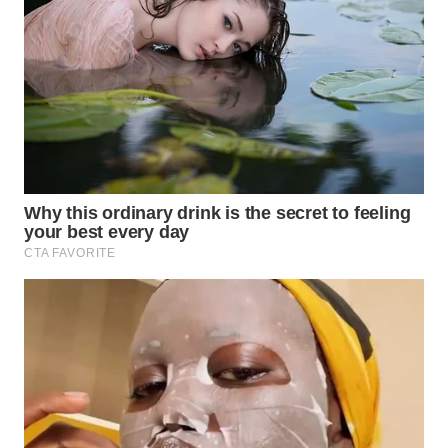
NEWS
SIDIKALANG
NEWS
SIBARAGAS
NEWS
METRO
SIANTAR
NEWS
METRO
MEDAN
NEWS
METRO
JAKARTA
NEWS