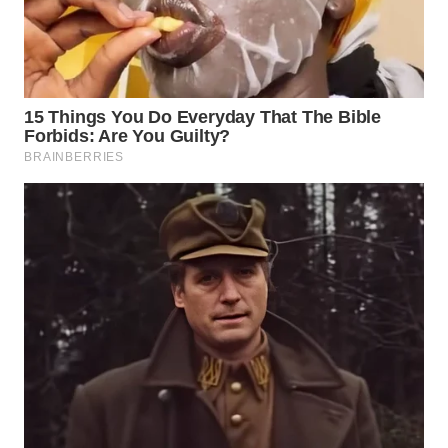
KRT
NEWS
KARING
NEWS
JURNAL
MARITIM
HUMBANG
NEWS
GARONGGANG
NEWS
FISUELRI
ID