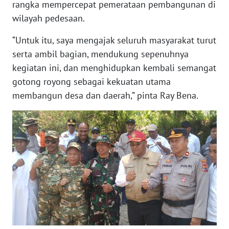
rangka mempercepat pemerataan pembangunan di
NIAS
wilayah pedesaan.
WN
“Untuk itu, saya mengajak seluruh masyarakat turut
LANGKAT
serta ambil bagian, mendukung sepenuhnya
kegiatan ini, dan menghidupkan kembali semangat
WN
gotong royong sebagai kekuatan utama
TAPANULI
SELATAN
membangun desa dan daerah,” pinta Ray Bena.
WN
TANJUNG
LESUNG
WN
KARO
WN
SIMALUNGUN