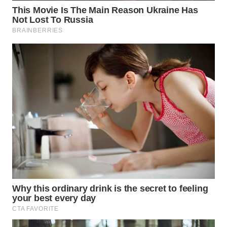
ENERGI
NEWS
CILEUNGSI
NEWS
BERKAT
NEWS
BERAMPU
NEWS
ANUGERAH
NEWS
AKHLAK
ID