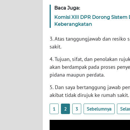
Baca Juga:
WN
RIAU
Komisi XIII DPR Dorong Sistem 
Keberangkatan
WN
SERAMBI
3. Atas tanggungjawab dan resiko s
sakit.
WN
JAMBI
4. Tujuan, sifat, dan penolakan ruj
akan berdampak pada proses penye
WN
pidana maupun perdata.
SULTRA
5. Dan saya bertanggung jawab pen
akibat tidak dirujuk ke rumah sakit.
WN
NTB
1
2
3
Sebelumnya
Sela
WN
SULTENG