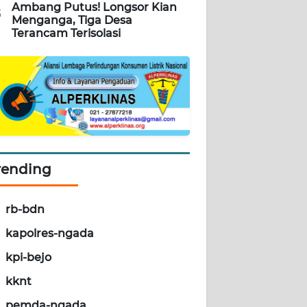
Ambang Putus! Longsor Kian
5
Menganga, Tiga Desa
Terancam Terisolasi
rending
rb-bdn
kapolres-ngada
kpi-bejo
kknt
pemda-ngada