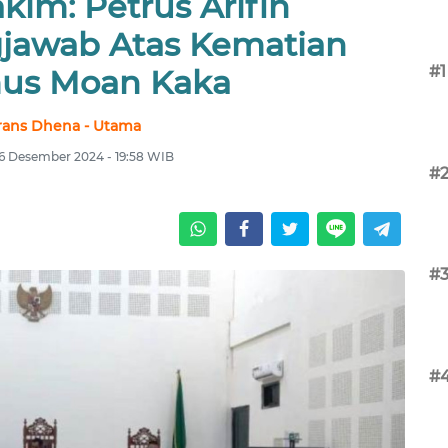
kim: Petrus Arifin
jawab Atas Kematian
#1
us Moan Kaka
rans Dhena - Utama
16 Desember 2024 - 19:58 WIB
#
#
#