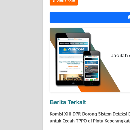
Yuvinus Solo
WN
JATENG
WN
NUSANTARA
WN
Jadilah
JOGJA
WN
JATIM
WN
BALI
Berita Terkait
Komisi XIII DPR Dorong Sistem Deteksi D
WN
KALBAR
untuk Cegah TPPO di Pintu Keberangka