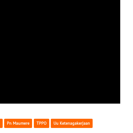
Pn Maumere
TPPO
Uu Ketenagakerjaan