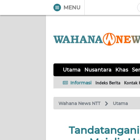
MENU
WAHANA
Tutup
TV
UTAMA
NUSANTARA
Utama
Nusantara
Khas
Ser
KHAS
Informasi
Indeks Berita
Kontak 
SERBA-
Wahana News NTT
Utama
SERBI
LABUAN
Tandatangani
BAJO