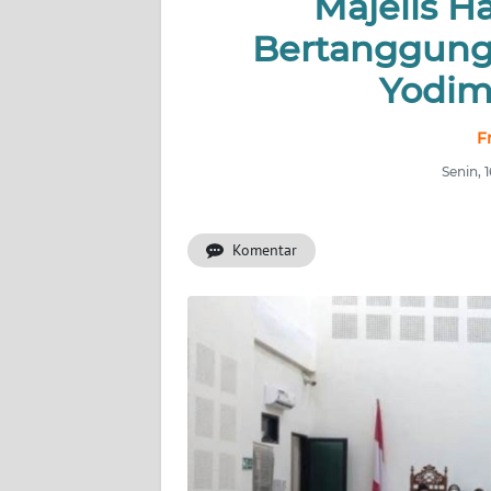
Majelis Ha
OPINI
Bertanggung
Yodim
Informasi
INDEKS
F
BERITA
Senin, 
KONTAK
KAMI
Komentar
INFO
IKLAN
TENTANG
KAMI
PEDOMAN
MEDIA