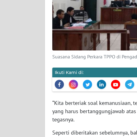
SIBER
REDAKSI
KARIR
DISCLAIMER
Suasana Sidang Perkara TPPO di Pengadi
Wahana
Ikuti Kami di:
News
Regional
WN
“Kita berteriak soal kemanusiaan, 
SUMUT
yang harus bertanggungjawab atas
WN
tegasnya.
JAKARTA
Seperti diberitakan sebelumnya, ba