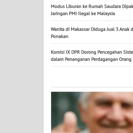
WN
Modus Liburan ke Rumah Saudara Dipak
KALTENG
Jaringan PMI Ilegal ke Malaysia
WN
Wanita di Makassar Diduga Jual 3 Anak 
KALTARA
Ponakan
WN
Komisi IX DPR Dorong Pencegahan Sist
KALSEL
dalam Penanganan Perdagangan Orang
WN
KALTIM
WN
SULSEL
WN
GORONTALO