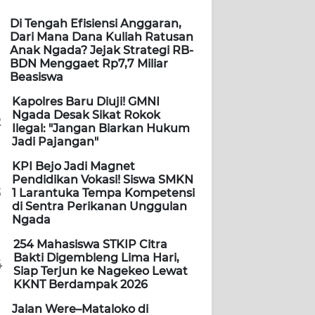
Di Tengah Efisiensi Anggaran,
Dari Mana Dana Kuliah Ratusan
Anak Ngada? Jejak Strategi RB-
BDN Menggaet Rp7,7 Miliar
Beasiswa
Kapolres Baru Diuji! GMNI
Ngada Desak Sikat Rokok
2
Ilegal: "Jangan Biarkan Hukum
Jadi Pajangan"
KPI Bejo Jadi Magnet
Pendidikan Vokasi! Siswa SMKN
3
1 Larantuka Tempa Kompetensi
di Sentra Perikanan Unggulan
Ngada
254 Mahasiswa STKIP Citra
Bakti Digembleng Lima Hari,
4
Siap Terjun ke Nagekeo Lewat
KKNT Berdampak 2026
Jalan Were–Mataloko di