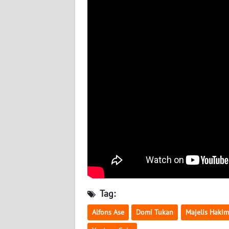
WN
SULBAR
WN
BABEL
WN
SUMBAR
WN
SUMSEL
WN
BENGKULU
Tag:
WN
Alfons Ase
Domi Tukan
Majelis Hakim
LAMPUNG