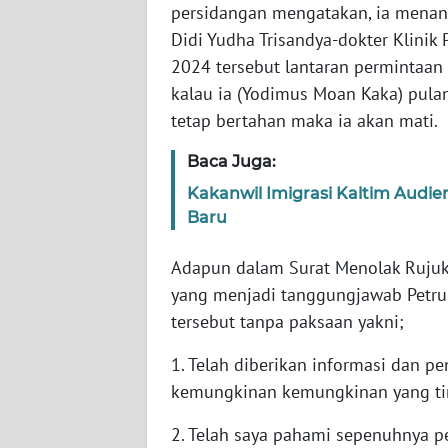
persidangan mengatakan, ia menand
WN
JABAR
Didi Yudha Trisandya-dokter Klini
2024 tersebut lantaran permintaan
WN
kalau ia (Yodimus Moan Kaka) pula
BANTEN
tetap bertahan maka ia akan mati.
Baca Juga:
WN
NTT
Kakanwil Imigrasi Kaltim Audie
Baru
WN
KEPRI
Adapun dalam Surat Menolak Rujuk 
yang menjadi tanggungjawab Petrus
WN
tersebut tanpa paksaan yakni;
PAPUA
1. Telah diberikan informasi dan pe
WN
kemungkinan kemungkinan yang timb
PAPUA
BARAT
2. Telah saya pahami sepenuhnya p