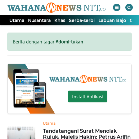
Utama
Nusantara
Khas
Serba-serbi
Labuan Bajo
Opi
WAHANA
Tutup
TV
Berita dengan tagar
#domi-tukan
UTAMA
NUSANTARA
KHAS
Install Aplikasi
SERBA-
SERBI
Utama
Tandatangani Surat Menolak
LABUAN
Rujuk, Majelis Hakim: Petrus Arifin