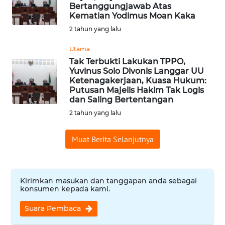
BAJO
Bertanggungjawab Atas
Kematian Yodimus Moan Kaka
OPINI
2 tahun yang lalu
Utama
Informasi
Tak Terbukti Lakukan TPPO,
Yuvinus Solo Divonis Langgar UU
INDEKS
Ketenagakerjaan, Kuasa Hukum:
BERITA
Putusan Majelis Hakim Tak Logis
dan Saling Bertentangan
2 tahun yang lalu
KONTAK
KAMI
Muat Berita Selanjutnya
INFO
IKLAN
Kirimkan masukan dan tanggapan anda sebagai
konsumen kepada kami.
TENTANG
KAMI
Suara Pembaca