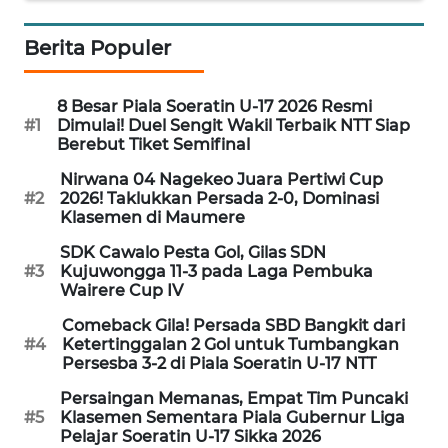
PEDOMAN
MEDIA
Berita Populer
SIBER
REDAKSI
8 Besar Piala Soeratin U-17 2026 Resmi
#1
Dimulai! Duel Sengit Wakil Terbaik NTT Siap
Berebut Tiket Semifinal
KARIR
Nirwana 04 Nagekeo Juara Pertiwi Cup
#2
2026! Taklukkan Persada 2-0, Dominasi
DISCLAIMER
Klasemen di Maumere
SDK Cawalo Pesta Gol, Gilas SDN
Wahana
#3
Kujuwongga 11-3 pada Laga Pembuka
News
Wairere Cup IV
Regional
Comeback Gila! Persada SBD Bangkit dari
#4
Ketertinggalan 2 Gol untuk Tumbangkan
WN
Persesba 3-2 di Piala Soeratin U-17 NTT
SUMUT
Persaingan Memanas, Empat Tim Puncaki
#5
Klasemen Sementara Piala Gubernur Liga
WN
Pelajar Soeratin U-17 Sikka 2026
JAKARTA