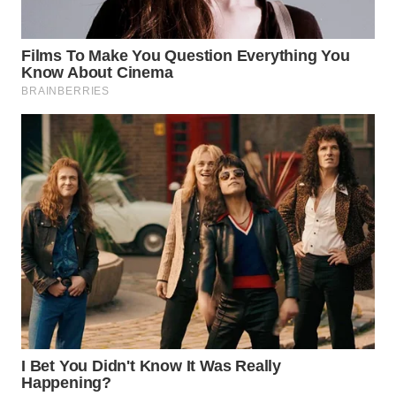
KARAWANG
WN
BEKASI
WN
BOGOR
WN
DEPOK
WN
TAPANULI
UTARA
WN
SAMOSIR