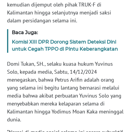
BARAT
kemudian dijemput oleh pihak TRUK-F di
Kalimantan hingga selanjutnya menjadi saksi
WN
dalam persidangan selama ini.
RIAU
Baca Juga:
WN
Komisi XIII DPR Dorong Sistem Deteksi Dini
SERAMBI
untuk Cegah TPPO di Pintu Keberangkatan
WN
Domi Tukan, SH., selaku kuasa hukum Yuvinus
JAMBI
Solo, kepada media, Sabtu, 14/12/2024
menegaskan, bahwa Petrus Arifin adalah orang
WN
yang selama ini begitu lantang bernarasi melalui
SULTRA
media bahwa akibat perbuatan Yuvinus Solo yang
menyebabkan mereka kelaparan selama di
WN
Kalimantan hingga Yodimus Moan Kaka meninggal
NTB
dunia.
WN