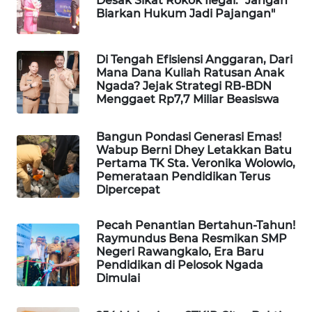
Desak Sikat Rokok Ilegal: "Jangan
KELISTRIKAN
Biarkan Hukum Jadi Pajangan"
WALINKI
Di Tengah Efisiensi Anggaran, Dari
ID
Mana Dana Kuliah Ratusan Anak
Ngada? Jejak Strategi RB-BDN
MAWAKA
Menggaet Rp7,7 Miliar Beasiswa
ID
Bangun Pondasi Generasi Emas!
MARTABAT
Wabup Berni Dhey Letakkan Batu
NET
Pertama TK Sta. Veronika Wolowio,
Pemerataan Pendidikan Terus
Dipercepat
PLN
WATCH
Pecah Penantian Bertahun-Tahun!
Raymundus Bena Resmikan SMP
MKLI
Negeri Rawangkalo, Era Baru
Pendidikan di Pelosok Ngada
Dimulai
LPKKI