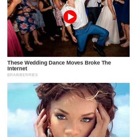
WN
PURWAKARTA
WN
PRIANGAN
TIMUR
WN
SEMARANG
WN
SOLO
WN
BOROBUDUR
WN