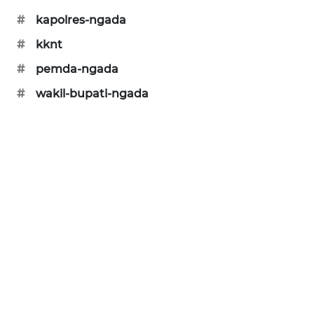
#
kapolres-ngada
ENERGI
NEWS
#
kknt
#
pemda-ngada
CILEUNGSI
#
wakil-bupati-ngada
NEWS
BERKAT
NEWS
BERAMPU
NEWS
ANUGERAH
NEWS
AKHLAK
ID