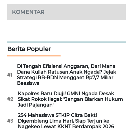
NEWS
KOMENTAR
SIDIKALANG
NEWS
SIBARAGAS
NEWS
Berita Populer
METRO
Di Tengah Efisiensi Anggaran, Dari Mana
SIANTAR
Dana Kuliah Ratusan Anak Ngada? Jejak
NEWS
#1
Strategi RB-BDN Menggaet Rp7,7 Miliar
Beasiswa
METRO
Kapolres Baru Diuji! GMNI Ngada Desak
MEDAN
#2
Sikat Rokok Ilegal: "Jangan Biarkan Hukum
NEWS
Jadi Pajangan"
254 Mahasiswa STKIP Citra Bakti
METRO
#3
Digembleng Lima Hari, Siap Terjun ke
JAKARTA
Nagekeo Lewat KKNT Berdampak 2026
NEWS