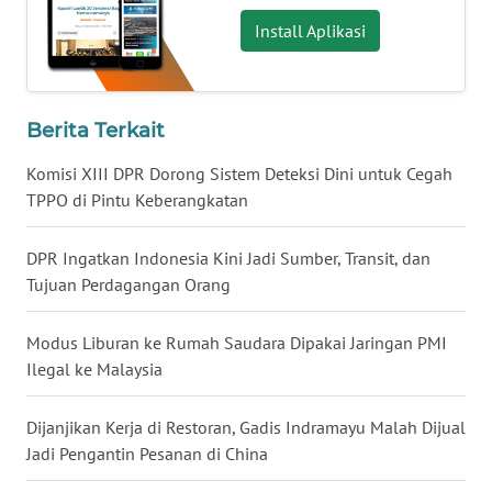
Install Aplikasi
WN
KALTENG
Berita Terkait
WN
KALTARA
Komisi XIII DPR Dorong Sistem Deteksi Dini untuk Cegah
TPPO di Pintu Keberangkatan
WN
KALSEL
DPR Ingatkan Indonesia Kini Jadi Sumber, Transit, dan
Tujuan Perdagangan Orang
WN
KALTIM
Modus Liburan ke Rumah Saudara Dipakai Jaringan PMI
Ilegal ke Malaysia
WN
SULSEL
Dijanjikan Kerja di Restoran, Gadis Indramayu Malah Dijual
Jadi Pengantin Pesanan di China
WN
GORONTALO