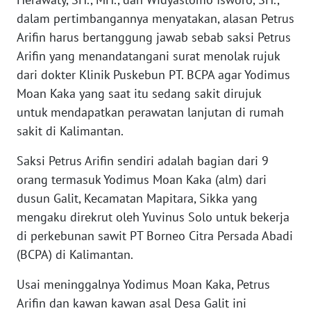
dalam pertimbangannya menyatakan, alasan Petrus
WN
Arifin harus bertanggung jawab sebab saksi Petrus
JABAR
Arifin yang menandatangani surat menolak rujuk
dari dokter Klinik Puskebun PT. BCPA agar Yodimus
WN
Moan Kaka yang saat itu sedang sakit dirujuk
BANTEN
untuk mendapatkan perawatan lanjutan di rumah
sakit di Kalimantan.
WN
NTT
Saksi Petrus Arifin sendiri adalah bagian dari 9
orang termasuk Yodimus Moan Kaka (alm) dari
WN
dusun Galit, Kecamatan Mapitara, Sikka yang
KEPRI
mengaku direkrut oleh Yuvinus Solo untuk bekerja
di perkebunan sawit PT Borneo Citra Persada Abadi
WN
(BCPA) di Kalimantan.
PAPUA
Usai meninggalnya Yodimus Moan Kaka, Petrus
WN
Arifin dan kawan kawan asal Desa Galit ini
PAPUA