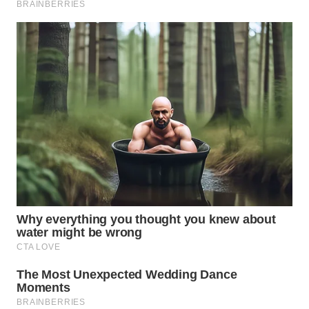
WN
PADANG
LAWAS
WN
SUMEDANG
WN
CIANJUR
WN
KEPULAUAN
SERIBU
WN
TANGERANG
WN
BINJAI