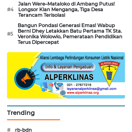
Jalan Were–Mataloko di Ambang Putus!
#4
Longsor Kian Menganga, Tiga Desa
KRT
Terancam Terisolasi
NEWS
Bangun Pondasi Generasi Emas! Wabup
Berni Dhey Letakkan Batu Pertama TK Sta.
#5
KARING
Veronika Wolowio, Pemerataan Pendidikan
NEWS
Terus Dipercepat
JURNAL
MARITIM
HUMBANG
NEWS
GARONGGANG
NEWS
Trending
FISUELRI
ID
#
rb-bdn