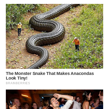
WN
CIREBON
WN
INDRAMAYU
WN
KUNINGAN
WN
MAJALENGKA
WN
SUBANG
WN
SUKABUMI