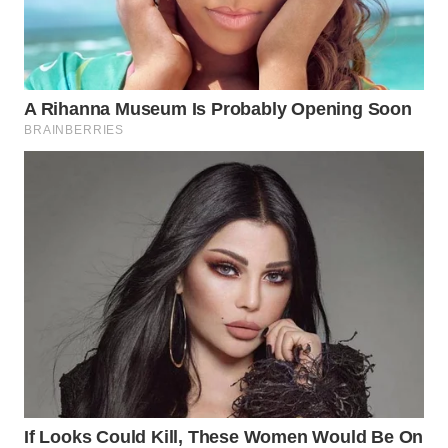
MADURA
WN
SURABAYA
WN
NATUNA
WN
BINTAN
WN
MANDALIKA
WN
LIKUPANG
WN