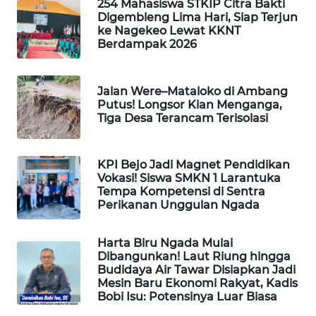
254 Mahasiswa STKIP Citra Bakti
LKKI
Digembleng Lima Hari, Siap Terjun
ke Nagekeo Lewat KKNT
Berdampak 2026
KOPEKLIN
PORTAL
Jalan Were–Mataloko di Ambang
KONSUMEN
Putus! Longsor Kian Menganga,
Tiga Desa Terancam Terisolasi
FORWAMKI
KPI Bejo Jadi Magnet Pendidikan
ALPERKLINAS
Vokasi! Siswa SMKN 1 Larantuka
Tempa Kompetensi di Sentra
Perikanan Unggulan Ngada
FORJASIDA
Harta Biru Ngada Mulai
TAMBANG
Dibangunkan! Laut Riung hingga
NEWS
Budidaya Air Tawar Disiapkan Jadi
Mesin Baru Ekonomi Rakyat, Kadis
Bobi Isu: Potensinya Luar Biasa
SITUNGIR