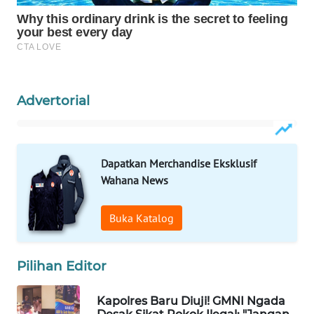
WAHANA
HEALTH
WAHANA
Advertorial
DESA
WISATA
LAPAK
Dapatkan Merchandise Eksklusif
WAHANA
Wahana News
Wahana
Buka Katalog
Network
KONSUMEN
Pilihan Editor
LISTRIK
Kapolres Baru Diuji! GMNI Ngada
MASYARAKAT