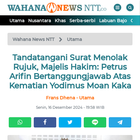
Utama
Nusantara
Khas
Serba-serbi
Labuan Bajo
Opi
WAHANA
Tutup
TV
Wahana News NTT
Utama
Tandatangani Surat Menolak
UTAMA
Rujuk, Majelis Hakim: Petrus
NUSANTARA
Arifin Bertanggungjawab Atas
Kematian Yodimus Moan Kaka
KHAS
Frans Dhena - Utama
Senin, 16 Desember 2024 - 19:58 WIB
SERBA-
SERBI
LABUAN