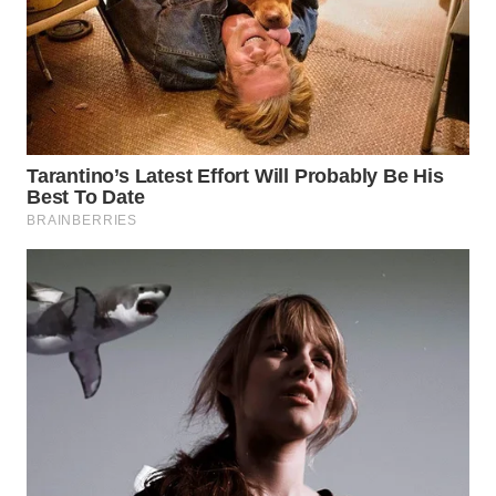
WN
LABUHANBATU
WN
TAPANULI
TENGAH
WN DELI
SERDANG
WN
TEBING
TINGGI
WN
PAKPAK
WN