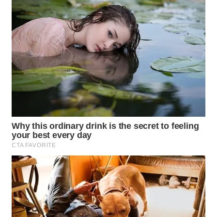
NIAS
WN
LANGKAT
WN
TAPANULI
SELATAN
WN
TANJUNG
LESUNG
WN
KARO
WN
SIMALUNGUN