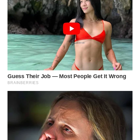
INFRASTRUKTUR
WAHANA
KONSUMEN
WAHANA
LISTRIK
WAHANA
TRAVEL
WAHANA
TV
WAHANANEWS
ID
WAHANANEWS