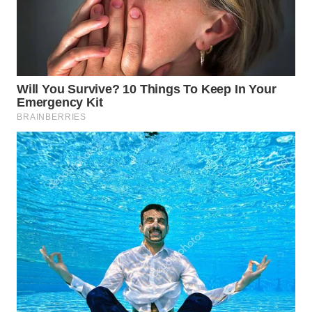
CO ID
WAHANANEWS
NET
WAHANA
SPORT
WAHANA
UMKM
WAHANA
SELEB
WAHANA
PERSONA
WAHANA
OTOMOTIF