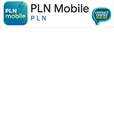
WAHANA MEDIA GROUP
|
|
|
WAHANA NEWS co
WAHANA TANI
WAHANA ADVOKAT
|
|
WAHANA INFRASTRUKTUR
WAHANA KONSUMEN
|
|
|
WAHANA LISTRIK
WAHANA TRAVEL
WAHANA TV
|
|
|
WAHANANEWS id
WAHANANEWS CO ID
WAHANANEWS NET