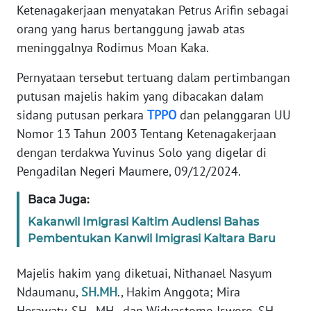
PEDOMAN
Ketenagakerjaan menyatakan Petrus Arifin sebagai
MEDIA
orang yang harus bertanggung jawab atas
SIBER
meninggalnya Rodimus Moan Kaka.
REDAKSI
Pernyataan tersebut tertuang dalam pertimbangan
putusan majelis hakim yang dibacakan dalam
KARIR
sidang putusan perkara
TPPO
dan pelanggaran UU
Nomor 13 Tahun 2003 Tentang Ketenagakerjaan
DISCLAIMER
dengan terdakwa Yuvinus Solo yang digelar di
Pengadilan Negeri Maumere, 09/12/2024.
Wahana
News
Baca Juga:
Regional
Kakanwil Imigrasi Kaltim Audiensi Bahas
Pembentukan Kanwil Imigrasi Kaltara Baru
WN
SUMUT
Majelis hakim yang diketuai, Nithanael Nasyum
Ndaumanu,
SH.MH
., Hakim Anggota; Mira
WN
JAKARTA
Herawaty, SH., MH., dan Widyastomo Isworo, SH.,