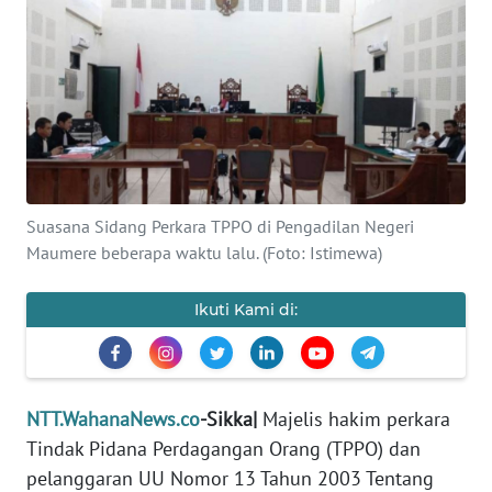
BAJO
OPINI
Informasi
INDEKS
BERITA
Suasana Sidang Perkara TPPO di Pengadilan Negeri
Maumere beberapa waktu lalu. (Foto: Istimewa)
KONTAK
KAMI
Ikuti Kami di:
INFO
IKLAN
TENTANG
NTT.WahanaNews.co
-Sikka|
Majelis hakim perkara
KAMI
Tindak Pidana Perdagangan Orang (TPPO) dan
pelanggaran UU Nomor 13 Tahun 2003 Tentang