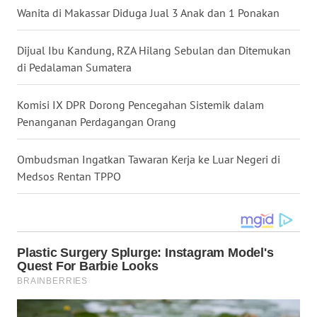
Wanita di Makassar Diduga Jual 3 Anak dan 1 Ponakan
WN
SULUT
Dijual Ibu Kandung, RZA Hilang Sebulan dan Ditemukan
di Pedalaman Sumatera
WN
MALUKU
Komisi IX DPR Dorong Pencegahan Sistemik dalam
Penanganan Perdagangan Orang
WN
MALUT
Ombudsman Ingatkan Tawaran Kerja ke Luar Negeri di
Medsos Rentan TPPO
WN
DAIRI
WN
DANAU
TOBA
WN