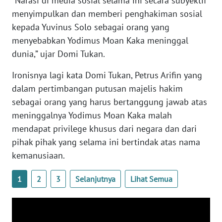
“Narasi di media sosial selama ini secara subyektif
SULTENG
menyimpulkan dan memberi penghakiman sosial
kepada Yuvinus Solo sebagai orang yang
WN
menyebabkan Yodimus Moan Kaka meninggal
SULBAR
dunia,” ujar Domi Tukan.
WN
Ironisnya lagi kata Domi Tukan, Petrus Arifin yang
BABEL
dalam pertimbangan putusan majelis hakim
sebagai orang yang harus bertanggung jawab atas
WN
SUMBAR
meninggalnya Yodimus Moan Kaka malah
mendapat privilege khusus dari negara dan dari
WN
pihak pihak yang selama ini bertindak atas nama
SUMSEL
kemanusiaan.
WN
1
2
3
Selanjutnya
Lihat Semua
BENGKULU
WN