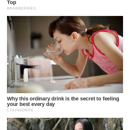
LABUANBAJO
WN
BORNEO
Wahana
Media
Group
WAHANA
NEWS
WAHANA
TANI
WAHANA
ADVOKAT
WAHANA