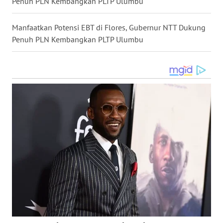
Penuh PLN Kembangkan PLTP Ulumbu
NIAS
Manfaatkan Potensi EBT di Flores, Gubernur NTT Dukung
WN
Penuh PLN Kembangkan PLTP Ulumbu
LANGKAT
WN
TAPANULI
SELATAN
WN
TANJUNG
LESUNG
WN
KARO
WN
SIMALUNGUN