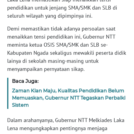
PEDOMAN
pendidikan untuk jenjang SMA/SMK dan SLB di
MEDIA
SIBER
seluruh wilayah yang dipimpinya ini.
Demi memastikan tidak adanya persoalan saat
REDAKSI
menaikkan tensi pendidikan ini, Gubernur NTT
meminta ketua OSIS SMA/SMK dan SLB se-
KARIR
Kabupaten Ngada sekaligus mewakili peserta didik
lainya di sekolah masing-masing untuk
DISCLAIMER
menyampaikan pernyataan sikap.
Wahana
Baca Juga:
News
Regional
Zaman Kian Maju, Kualitas Pendidikan Belum
Memuaskan, Gubernur NTT Tegaskan Perbaiki
WN
Sistem
SUMUT
Dalam arahanyanya, Gubernur NTT Melkiades Laka
WN
Lena mengungkapkan pentingnya menjaga
JAKARTA