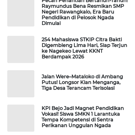
Pecah Penantian Bertahun-Tahun!
LKKI
Raymundus Bena Resmikan SMP
Negeri Rawangkalo, Era Baru
Pendidikan di Pelosok Ngada
KOPEKLIN
Dimulai
PORTAL
254 Mahasiswa STKIP Citra Bakti
KONSUMEN
Digembleng Lima Hari, Siap Terjun
ke Nagekeo Lewat KKNT
Berdampak 2026
FORWAMKI
ALPERKLINAS
Jalan Were–Mataloko di Ambang
Putus! Longsor Kian Menganga,
Tiga Desa Terancam Terisolasi
FORJASIDA
TAMBANG
KPI Bejo Jadi Magnet Pendidikan
Vokasi! Siswa SMKN 1 Larantuka
NEWS
Tempa Kompetensi di Sentra
Perikanan Unggulan Ngada
SITUNGIR