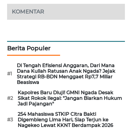
NEWS
KOMENTAR
SIDIKALANG
NEWS
SIBARAGAS
NEWS
Berita Populer
METRO
Di Tengah Efisiensi Anggaran, Dari Mana
SIANTAR
Dana Kuliah Ratusan Anak Ngada? Jejak
NEWS
#1
Strategi RB-BDN Menggaet Rp7,7 Miliar
Beasiswa
METRO
Kapolres Baru Diuji! GMNI Ngada Desak
MEDAN
#2
Sikat Rokok Ilegal: "Jangan Biarkan Hukum
NEWS
Jadi Pajangan"
254 Mahasiswa STKIP Citra Bakti
METRO
#3
Digembleng Lima Hari, Siap Terjun ke
JAKARTA
Nagekeo Lewat KKNT Berdampak 2026
NEWS