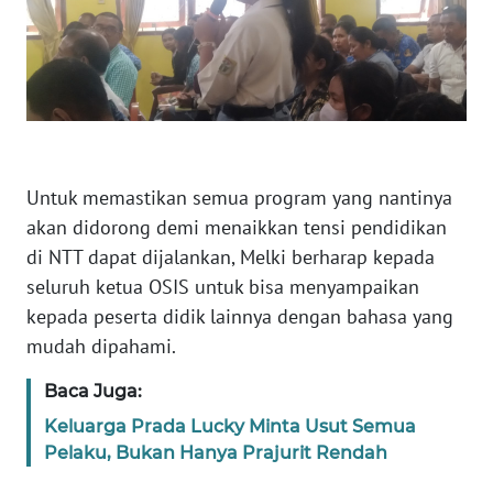
BARAT
WN
RIAU
WN
SERAMBI
Untuk memastikan semua program yang nantinya
akan didorong demi menaikkan tensi pendidikan
WN
di NTT dapat dijalankan, Melki berharap kepada
JAMBI
seluruh ketua OSIS untuk bisa menyampaikan
kepada peserta didik lainnya dengan bahasa yang
WN
SULTRA
mudah dipahami.
Baca Juga:
WN
NTB
Keluarga Prada Lucky Minta Usut Semua
Pelaku, Bukan Hanya Prajurit Rendah
WN