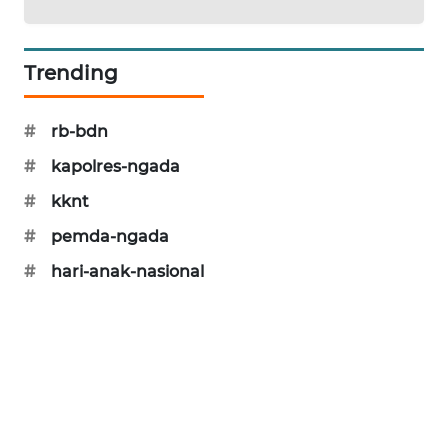
ENERGI
NEWS
Trending
CILEUNGSI
#
rb-bdn
NEWS
#
kapolres-ngada
BERKAT
#
kknt
NEWS
#
pemda-ngada
BERAMPU
#
hari-anak-nasional
NEWS
ANUGERAH
NEWS
AKHLAK
ID