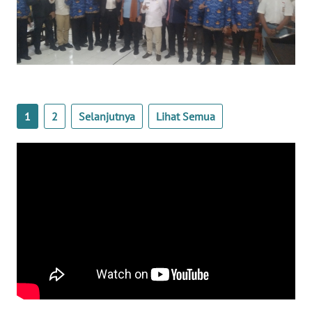
LAMPUNG
WN
JATENG
WN
NUSANTARA
1
2
Selanjutnya
Lihat Semua
WN
JOGJA
WN
JATIM
WN
BALI
WN
KALBAR