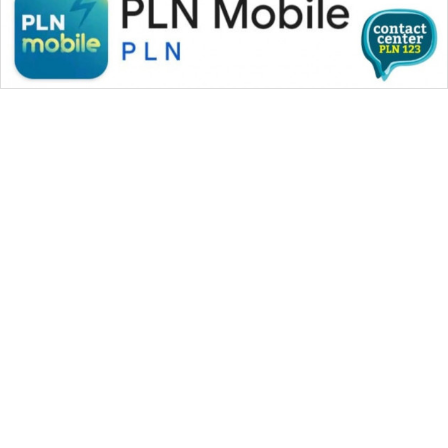
WAHANA MEDIA GROUP
|
|
|
WAHANA NEWS co
WAHANA TANI
WAHANA ADVOKAT
|
|
WAHANA INFRASTRUKTUR
WAHANA KONSUMEN
|
|
|
WAHANA LISTRIK
WAHANA TRAVEL
WAHANA TV
|
|
|
WAHANANEWS id
WAHANANEWS CO ID
WAHANANEWS NET
|
|
|
WAHANA SPORT ID
Wahana UMKM
Wahana Seleb