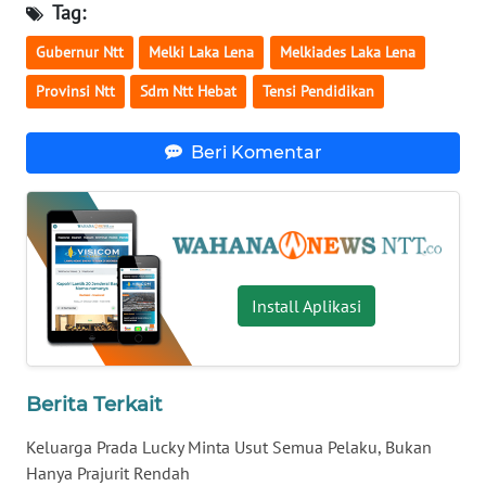
Tag:
Gubernur Ntt
Melki Laka Lena
Melkiades Laka Lena
WN
KALTENG
Provinsi Ntt
Sdm Ntt Hebat
Tensi Pendidikan
WN
Beri Komentar
KALTARA
WN
KALSEL
WN
Install Aplikasi
KALTIM
WN
SULSEL
Berita Terkait
Keluarga Prada Lucky Minta Usut Semua Pelaku, Bukan
WN
Hanya Prajurit Rendah
GORONTALO