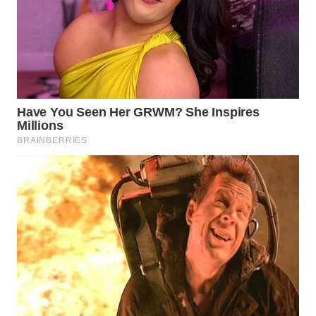
CO ID
WAHANANEWS
NET
WAHANA
SPORT
WAHANA
UMKM
WAHANA
SELEB
WAHANA
PERSONA
WAHANA
OTOMOTIF