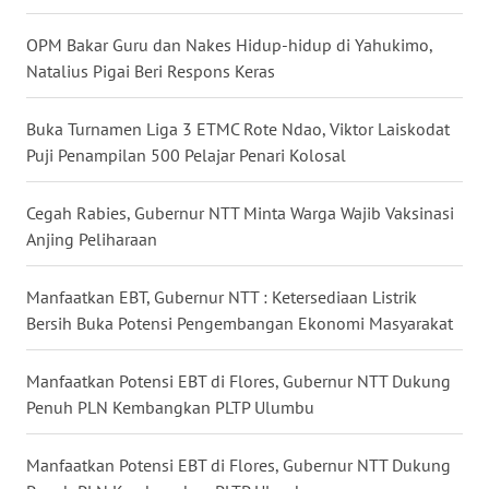
OPM Bakar Guru dan Nakes Hidup-hidup di Yahukimo,
WN
Natalius Pigai Beri Respons Keras
SULUT
Buka Turnamen Liga 3 ETMC Rote Ndao, Viktor Laiskodat
WN
Puji Penampilan 500 Pelajar Penari Kolosal
MALUKU
Cegah Rabies, Gubernur NTT Minta Warga Wajib Vaksinasi
WN
MALUT
Anjing Peliharaan
WN
Manfaatkan EBT, Gubernur NTT : Ketersediaan Listrik
DAIRI
Bersih Buka Potensi Pengembangan Ekonomi Masyarakat
WN
Manfaatkan Potensi EBT di Flores, Gubernur NTT Dukung
DANAU
Penuh PLN Kembangkan PLTP Ulumbu
TOBA
Manfaatkan Potensi EBT di Flores, Gubernur NTT Dukung
WN