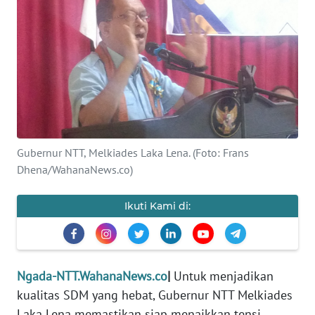
BAJO
OPINI
Informasi
INDEKS
BERITA
Gubernur NTT, Melkiades Laka Lena. (Foto: Frans
KONTAK
Dhena/WahanaNews.co)
KAMI
Ikuti Kami di:
INFO
IKLAN
TENTANG
Ngada-NTT.WahanaNews.co
|
Untuk menjadikan
KAMI
kualitas SDM yang hebat, Gubernur NTT Melkiades
Laka Lena memastikan siap menaikkan tensi