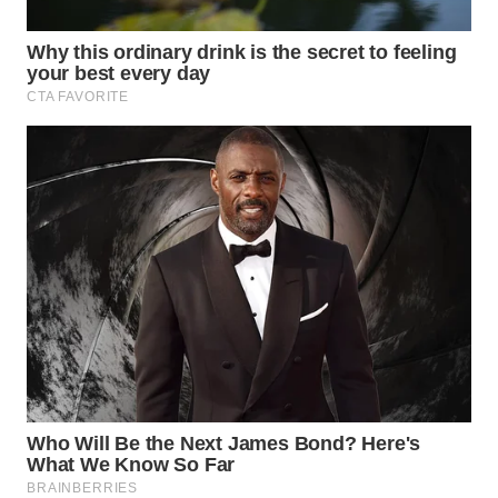
WN
PURWAKARTA
WN
PRIANGAN
TIMUR
WN
SEMARANG
WN
SOLO
WN
BOROBUDUR
WN