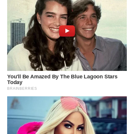
KARAWANG
WN
BEKASI
WN
BOGOR
WN
DEPOK
WN
TAPANULI
UTARA
WN
SAMOSIR