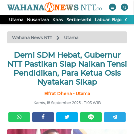
Utama
Nusantara
Khas
Serba-serbi
Labuan Bajo
Opi
WAHANA
Tutup
TV
Wahana News NTT
Utama
Demi SDM Hebat, Gubernur
UTAMA
NTT Pastikan Siap Naikan Tensi
NUSANTARA
Pendidikan, Para Ketua Osis
Nyatakan Sikap
KHAS
Elfrat Dhena - Utama
Kamis, 18 September 2025 - 11:03 WIB
SERBA-
SERBI
LABUAN