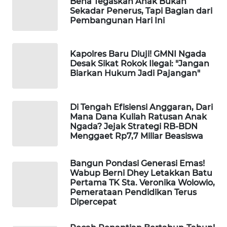
Bena Tegaskan Anak Bukan
KELISTRIKAN
Sekadar Penerus, Tapi Bagian dari
Pembangunan Hari Ini
WALINKI
ID
Kapolres Baru Diuji! GMNI Ngada
Desak Sikat Rokok Ilegal: "Jangan
MAWAKA
Biarkan Hukum Jadi Pajangan"
ID
Di Tengah Efisiensi Anggaran, Dari
MARTABAT
Mana Dana Kuliah Ratusan Anak
NET
Ngada? Jejak Strategi RB-BDN
Menggaet Rp7,7 Miliar Beasiswa
PLN
WATCH
Bangun Pondasi Generasi Emas!
Wabup Berni Dhey Letakkan Batu
Pertama TK Sta. Veronika Wolowio,
MKLI
Pemerataan Pendidikan Terus
Dipercepat
LPKKI