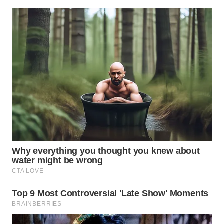
MADURA
WN
SURABAYA
WN
NATUNA
WN
BINTAN
WN
MANDALIKA
WN
LIKUPANG
WN