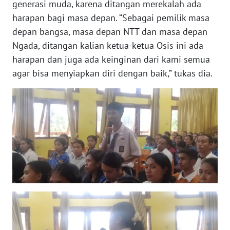
generasi muda, karena ditangan merekalah ada
harapan bagi masa depan. “Sebagai pemilik masa
WN
depan bangsa, masa depan NTT dan masa depan
JABAR
Ngada, ditangan kalian ketua-ketua Osis ini ada
harapan dan juga ada keinginan dari kami semua
WN
agar bisa menyiapkan diri dengan baik,” tukas dia.
BANTEN
WN
NTT
WN
KEPRI
WN
PAPUA
WN
PAPUA