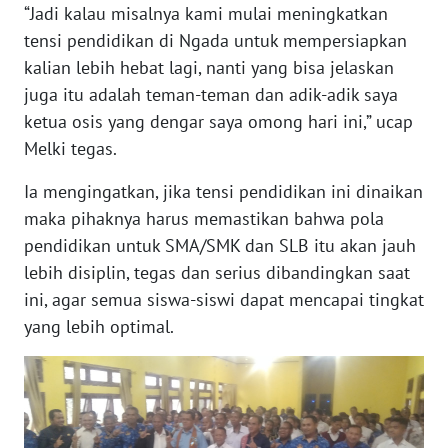
SULTENG
“Jadi kalau misalnya kami mulai meningkatkan
tensi pendidikan di Ngada untuk mempersiapkan
WN
kalian lebih hebat lagi, nanti yang bisa jelaskan
SULBAR
juga itu adalah teman-teman dan adik-adik saya
ketua osis yang dengar saya omong hari ini,” ucap
WN
Melki tegas.
BABEL
Ia mengingatkan, jika tensi pendidikan ini dinaikan
WN
maka pihaknya harus memastikan bahwa pola
SUMBAR
pendidikan untuk SMA/SMK dan SLB itu akan jauh
lebih disiplin, tegas dan serius dibandingkan saat
WN
ini, agar semua siswa-siswi dapat mencapai tingkat
SUMSEL
yang lebih optimal.
WN
BENGKULU
WN