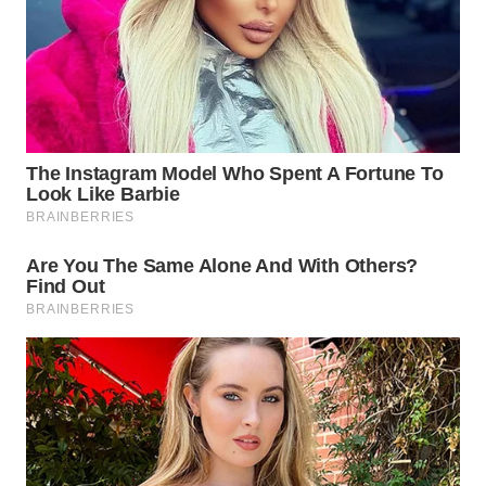
WN
PADANG
LAWAS
WN
SUMEDANG
WN
CIANJUR
WN
KEPULAUAN
SERIBU
WN
TANGERANG
WN
BINJAI