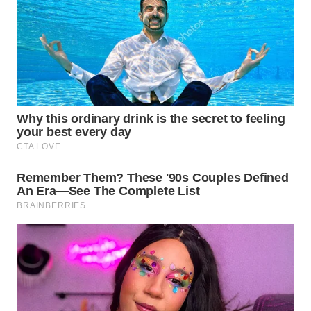
INFRASTRUKTUR
WAHANA
KONSUMEN
WAHANA
LISTRIK
WAHANA
TRAVEL
WAHANA
TV
WAHANANEWS
ID
WAHANANEWS