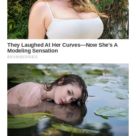
WN
CIREBON
WN
INDRAMAYU
WN
KUNINGAN
WN
MAJALENGKA
WN
SUBANG
WN
SUKABUMI