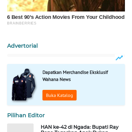
WAHANA
HEALTH
WAHANA
DESA
Advertorial
WISATA
LAPAK
WAHANA
Dapatkan Merchandise Eksklusif
Wahana News
Wahana
Network
Buka Katalog
KONSUMEN
LISTRIK
Pilihan Editor
HAN ke-42 di Ngada: Bupati Ray
MASYARAKAT