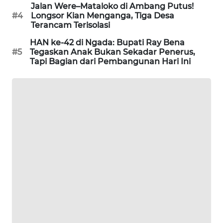
Jalan Were–Mataloko di Ambang Putus!
#4
Longsor Kian Menganga, Tiga Desa
KRT
Terancam Terisolasi
NEWS
HAN ke-42 di Ngada: Bupati Ray Bena
#5
Tegaskan Anak Bukan Sekadar Penerus,
KARING
Tapi Bagian dari Pembangunan Hari Ini
NEWS
JURNAL
MARITIM
HUMBANG
NEWS
GARONGGANG
NEWS
FISUELRI
ID