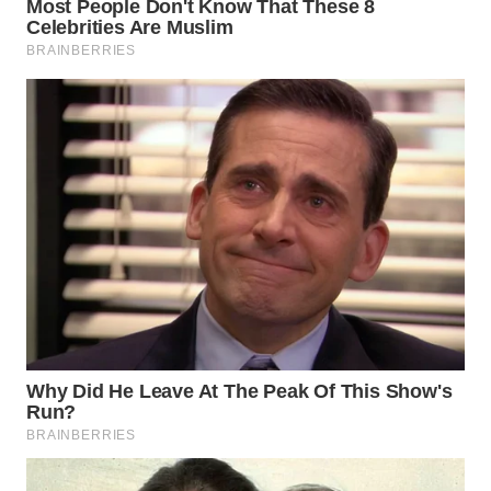
WN
LABUHANBATU
WN
TAPANULI
TENGAH
WN DELI
SERDANG
WN
TEBING
TINGGI
WN
PAKPAK
WN