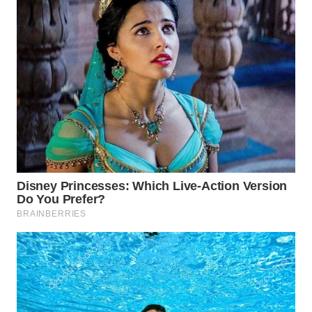
LABUANBAJO
WN
BORNEO
Wahana
Media
Group
WAHANA
NEWS
WAHANA
TANI
WAHANA
ADVOKAT
WAHANA