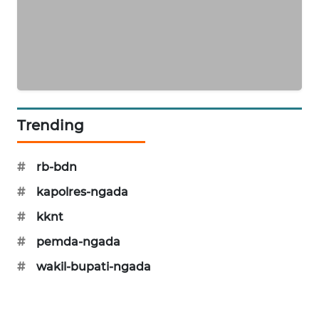
LKKI
KOPEKLIN
PORTAL
KONSUMEN
Trending
FORWAMKI
#
rb-bdn
ALPERKLINAS
#
kapolres-ngada
#
kknt
FORJASIDA
#
pemda-ngada
TAMBANG
#
wakil-bupati-ngada
NEWS
SITUNGIR