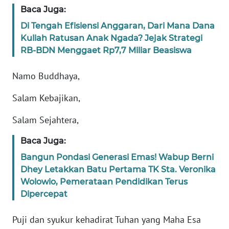
PEDOMAN
Baca Juga:
MEDIA
SIBER
Di Tengah Efisiensi Anggaran, Dari Mana Dana
Kuliah Ratusan Anak Ngada? Jejak Strategi
RB-BDN Menggaet Rp7,7 Miliar Beasiswa
REDAKSI
Namo Buddhaya,
KARIR
Salam Kebajikan,
DISCLAIMER
Salam Sejahtera,
Wahana
Baca Juga:
News
Regional
Bangun Pondasi Generasi Emas! Wabup Berni
Dhey Letakkan Batu Pertama TK Sta. Veronika
WN
Wolowio, Pemerataan Pendidikan Terus
SUMUT
Dipercepat
WN
Puji dan syukur kehadirat Tuhan yang Maha Esa
JAKARTA