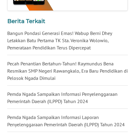
LAMPUNG
WN
Berita Terkait
JATENG
Bangun Pondasi Generasi Emas! Wabup Berni Dhey
WN
Letakkan Batu Pertama TK Sta. Veronika Wolowio,
NUSANTARA
Pemerataan Pendidikan Terus Dipercepat
WN
Pecah Penantian Bertahun-Tahun! Raymundus Bena
JOGJA
Resmikan SMP Negeri Rawangkalo, Era Baru Pendidikan di
Pelosok Ngada Dimulai
WN
JATIM
Pemda Ngada Sampaikan Informasi Penyelenggaraan
Pemerintah Daerah (ILPPD) Tahun 2024
WN
BALI
Pemda Ngada Sampaikan Informasi Laporan
Penyelenggaraan Pemerintah Daerah (ILPPD) Tahun 2024
WN
KALBAR