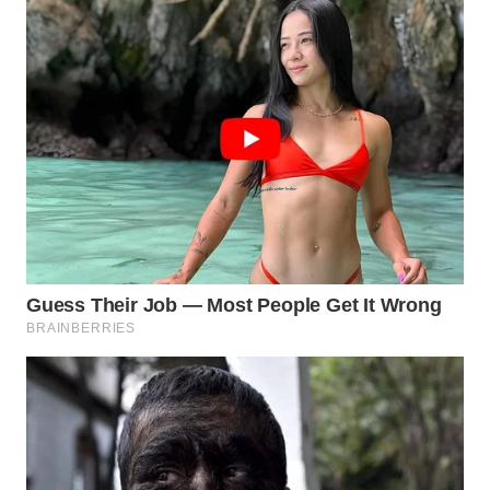
WN
PURWAKARTA
WN
PRIANGAN
TIMUR
WN
SEMARANG
WN
SOLO
WN
BOROBUDUR
WN