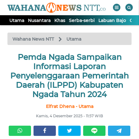
Utama
Nusantara
Khas
Serba-serbi
Labuan Bajo
Opi
WAHANA
Tutup
TV
Wahana News NTT
Utama
Pemda Ngada Sampaikan
UTAMA
Informasi Laporan
NUSANTARA
Penyelenggaraan Pemerintah
Daerah (ILPPD) Kabupaten
KHAS
Ngada Tahun 2024
Elfrat Dhena - Utama
SERBA-
SERBI
Kamis, 4 Desember 2025 - 11:57 WIB
LABUAN