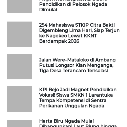
CO ID
Pendidikan di Pelosok Ngada
Dimulai
WAHANANEWS
NET
254 Mahasiswa STKIP Citra Bakti
Digembleng Lima Hari, Siap Terjun
ke Nagekeo Lewat KKNT
WAHANA
Berdampak 2026
SPORT
WAHANA
Jalan Were–Mataloko di Ambang
UMKM
Putus! Longsor Kian Menganga,
Tiga Desa Terancam Terisolasi
WAHANA
SELEB
KPI Bejo Jadi Magnet Pendidikan
Vokasi! Siswa SMKN 1 Larantuka
WAHANA
Tempa Kompetensi di Sentra
Perikanan Unggulan Ngada
PERSONA
WAHANA
Harta Biru Ngada Mulai
Dibangunkan! Laut Riung hingga
OTOMOTIF