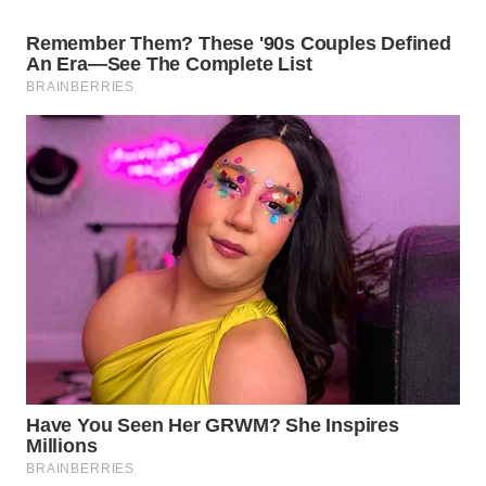
WN
PADANG
LAWAS
WN
SUMEDANG
WN
CIANJUR
WN
KEPULAUAN
SERIBU
WN
TANGERANG
WN
BINJAI