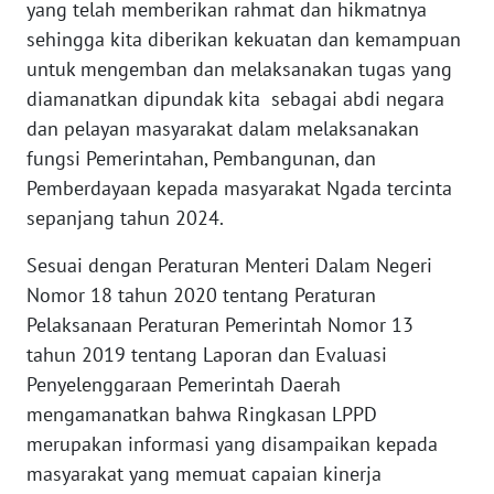
yang telah memberikan rahmat dan hikmatnya
sehingga kita diberikan kekuatan dan kemampuan
WN
untuk mengemban dan melaksanakan tugas yang
JABAR
diamanatkan dipundak kita sebagai abdi negara
dan pelayan masyarakat dalam melaksanakan
WN
fungsi Pemerintahan, Pembangunan, dan
BANTEN
Pemberdayaan kepada masyarakat Ngada tercinta
sepanjang tahun 2024.
WN
NTT
Sesuai dengan Peraturan Menteri Dalam Negeri
Nomor 18 tahun 2020 tentang Peraturan
WN
KEPRI
Pelaksanaan Peraturan Pemerintah Nomor 13
tahun 2019 tentang Laporan dan Evaluasi
WN
Penyelenggaraan Pemerintah Daerah
PAPUA
mengamanatkan bahwa Ringkasan LPPD
merupakan informasi yang disampaikan kepada
WN
masyarakat yang memuat capaian kinerja
PAPUA