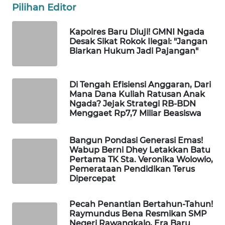
INFRASTRUKTUR
Pilihan Editor
WAHANA
Kapolres Baru Diuji! GMNI Ngada
KONSUMEN
Desak Sikat Rokok Ilegal: "Jangan
Biarkan Hukum Jadi Pajangan"
WAHANA
LISTRIK
Di Tengah Efisiensi Anggaran, Dari
Mana Dana Kuliah Ratusan Anak
Ngada? Jejak Strategi RB-BDN
WAHANA
Menggaet Rp7,7 Miliar Beasiswa
TRAVEL
Bangun Pondasi Generasi Emas!
WAHANA
Wabup Berni Dhey Letakkan Batu
TV
Pertama TK Sta. Veronika Wolowio,
Pemerataan Pendidikan Terus
Dipercepat
WAHANANEWS
ID
Pecah Penantian Bertahun-Tahun!
Raymundus Bena Resmikan SMP
WAHANANEWS
Negeri Rawangkalo, Era Baru