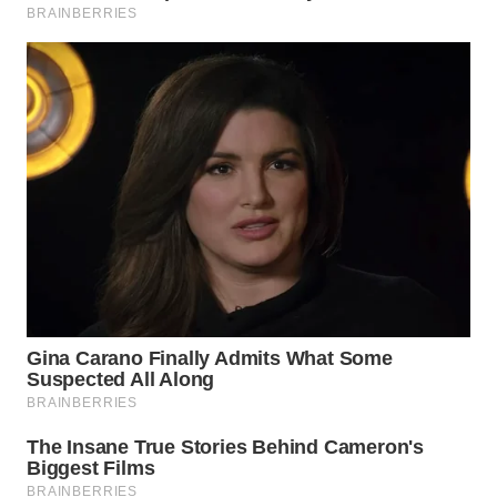
KARAWANG
WN
BEKASI
WN
BOGOR
WN
DEPOK
WN
TAPANULI
UTARA
WN
SAMOSIR