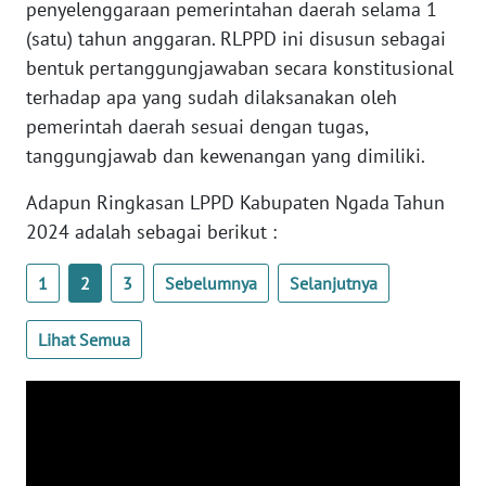
penyelenggaraan pemerintahan daerah selama 1
BARAT
(satu) tahun anggaran. RLPPD ini disusun sebagai
bentuk pertanggungjawaban secara konstitusional
WN
RIAU
terhadap apa yang sudah dilaksanakan oleh
pemerintah daerah sesuai dengan tugas,
WN
tanggungjawab dan kewenangan yang dimiliki.
SERAMBI
Adapun Ringkasan LPPD Kabupaten Ngada Tahun
2024 adalah sebagai berikut :
WN
JAMBI
1
2
3
Sebelumnya
Selanjutnya
WN
SULTRA
Lihat Semua
WN
NTB
WN