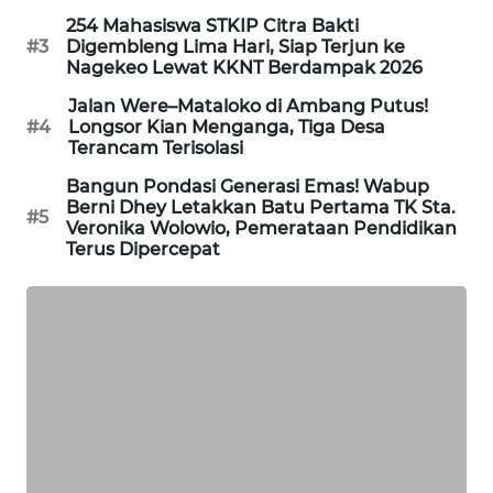
KELISTRIKAN
254 Mahasiswa STKIP Citra Bakti
#3
Digembleng Lima Hari, Siap Terjun ke
Nagekeo Lewat KKNT Berdampak 2026
WALINKI
ID
Jalan Were–Mataloko di Ambang Putus!
#4
Longsor Kian Menganga, Tiga Desa
Terancam Terisolasi
MAWAKA
ID
Bangun Pondasi Generasi Emas! Wabup
Berni Dhey Letakkan Batu Pertama TK Sta.
#5
Veronika Wolowio, Pemerataan Pendidikan
MARTABAT
Terus Dipercepat
NET
PLN
WATCH
MKLI
LPKKI