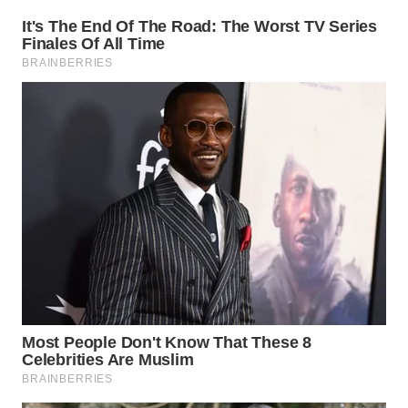
WN
CIREBON
WN
INDRAMAYU
WN
KUNINGAN
WN
MAJALENGKA
WN
SUBANG
WN
SUKABUMI