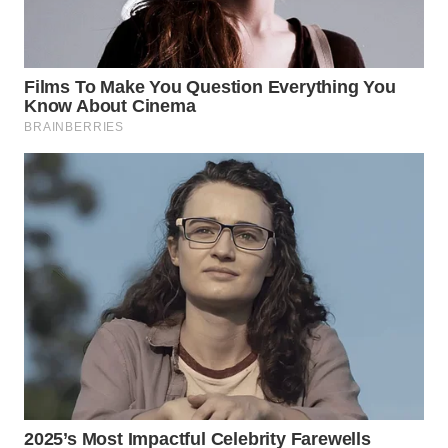
WN
LABUHANBATU
WN
TAPANULI
TENGAH
WN DELI
SERDANG
WN
TEBING
TINGGI
WN
PAKPAK
WN