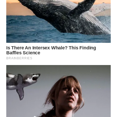
NIAS
WN
LANGKAT
WN
TAPANULI
SELATAN
WN
TANJUNG
LESUNG
WN
KARO
WN
SIMALUNGUN