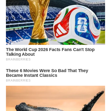
WN
SULUT
WN
MALUKU
WN
MALUT
WN
DAIRI
WN
DANAU
TOBA
WN