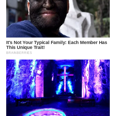
MADURA
WN
SURABAYA
WN
NATUNA
WN
BINTAN
WN
MANDALIKA
WN
LIKUPANG
WN