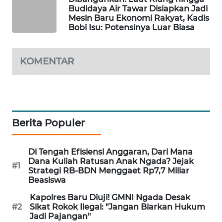
Budidaya Air Tawar Disiapkan Jadi
Mesin Baru Ekonomi Rakyat, Kadis
WAHANA
Bobi Isu: Potensinya Luar Biasa
HEALTH
KOMENTAR
WAHANA
DESA
WISATA
LAPAK
WAHANA
Berita Populer
Wahana
Di Tengah Efisiensi Anggaran, Dari Mana
Network
Dana Kuliah Ratusan Anak Ngada? Jejak
#1
Strategi RB-BDN Menggaet Rp7,7 Miliar
Beasiswa
KONSUMEN
LISTRIK
Kapolres Baru Diuji! GMNI Ngada Desak
#2
Sikat Rokok Ilegal: "Jangan Biarkan Hukum
Jadi Pajangan"
MASYARAKAT