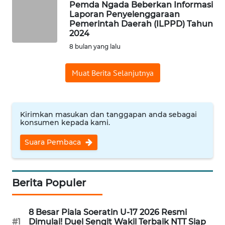
Pemda Ngada Beberkan Informasi
Laporan Penyelenggaraan
Pemerintah Daerah (ILPPD) Tahun
WN
2024
JABAR
8 bulan yang lalu
WN
BANTEN
Muat Berita Selanjutnya
WN
NTT
Kirimkan masukan dan tanggapan anda sebagai
konsumen kepada kami.
WN
Suara Pembaca
KEPRI
WN
Berita Populer
PAPUA
WN
8 Besar Piala Soeratin U-17 2026 Resmi
PAPUA
#1
Dimulai! Duel Sengit Wakil Terbaik NTT Siap