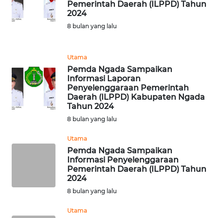
PEDOMAN
Pemerintah Daerah (ILPPD) Tahun
MEDIA
2024
SIBER
8 bulan yang lalu
REDAKSI
Utama
Pemda Ngada Sampaikan
KARIR
Informasi Laporan
Penyelenggaraan Pemerintah
Daerah (ILPPD) Kabupaten Ngada
DISCLAIMER
Tahun 2024
8 bulan yang lalu
Wahana
News
Utama
Regional
Pemda Ngada Sampaikan
Informasi Penyelenggaraan
Pemerintah Daerah (ILPPD) Tahun
WN
2024
SUMUT
8 bulan yang lalu
WN
Utama
JAKARTA