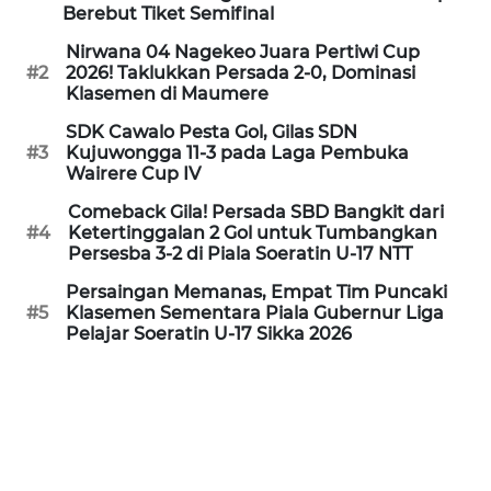
BARAT
Berebut Tiket Semifinal
Nirwana 04 Nagekeo Juara Pertiwi Cup
WN
#2
2026! Taklukkan Persada 2-0, Dominasi
Klasemen di Maumere
RIAU
SDK Cawalo Pesta Gol, Gilas SDN
WN
#3
Kujuwongga 11-3 pada Laga Pembuka
Wairere Cup IV
SERAMBI
Comeback Gila! Persada SBD Bangkit dari
#4
Ketertinggalan 2 Gol untuk Tumbangkan
WN
Persesba 3-2 di Piala Soeratin U-17 NTT
JAMBI
Persaingan Memanas, Empat Tim Puncaki
#5
Klasemen Sementara Piala Gubernur Liga
WN
Pelajar Soeratin U-17 Sikka 2026
SULTRA
WN
NTB
WN