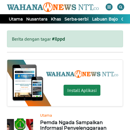
Utama
Nusantara
Khas
Serba-serbi
Labuan Bajo
Opi
WAHANA
Tutup
TV
Berita dengan tagar
#ilppd
UTAMA
NUSANTARA
KHAS
Install Aplikasi
SERBA-
SERBI
Utama
Pemda Ngada Sampaikan
LABUAN
Informasi Penyelenggaraan