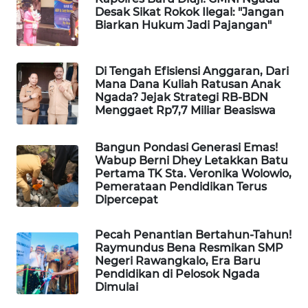
Desak Sikat Rokok Ilegal: "Jangan
Biarkan Hukum Jadi Pajangan"
ENERGI
NEWS
Di Tengah Efisiensi Anggaran, Dari
CILEUNGSI
Mana Dana Kuliah Ratusan Anak
NEWS
Ngada? Jejak Strategi RB-BDN
Menggaet Rp7,7 Miliar Beasiswa
BERKAT
NEWS
Bangun Pondasi Generasi Emas!
Wabup Berni Dhey Letakkan Batu
Pertama TK Sta. Veronika Wolowio,
BERAMPU
Pemerataan Pendidikan Terus
NEWS
Dipercepat
ANUGERAH
Pecah Penantian Bertahun-Tahun!
NEWS
Raymundus Bena Resmikan SMP
Negeri Rawangkalo, Era Baru
Pendidikan di Pelosok Ngada
AKHLAK
Dimulai
ID