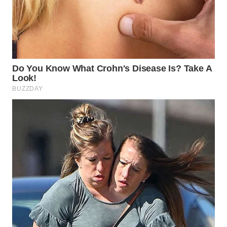
INFRASTRUKTUR
WAHANA
KONSUMEN
WAHANA
LISTRIK
WAHANA
TRAVEL
WAHANA
TV
WAHANANEWS
ID
WAHANANEWS