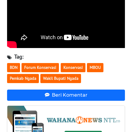
KARAWANG
WN
BEKASI
WN
BOGOR
Tag:
WN
BDN
Forum Konservasi
Konservasi
MBOU
DEPOK
Pemkab Ngada
Wakil Bupati Ngada
WN
TAPANULI
Beri Komentar
UTARA
WN
SAMOSIR