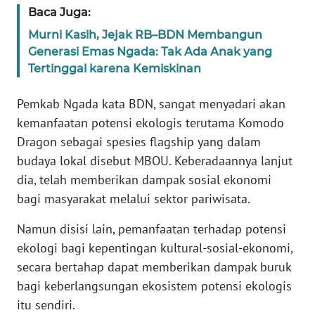
SULTENG
Baca Juga:
Murni Kasih, Jejak RB–BDN Membangun
WN
Generasi Emas Ngada: Tak Ada Anak yang
SULBAR
Tertinggal karena Kemiskinan
WN
Pemkab Ngada kata BDN, sangat menyadari akan
BABEL
kemanfaatan potensi ekologis terutama Komodo
Dragon sebagai spesies flagship yang dalam
WN
budaya lokal disebut MBOU. Keberadaannya lanjut
SUMBAR
dia, telah memberikan dampak sosial ekonomi
bagi masyarakat melalui sektor pariwisata.
WN
SUMSEL
Namun disisi lain, pemanfaatan terhadap potensi
ekologi bagi kepentingan kultural-sosial-ekonomi,
WN
BENGKULU
secara bertahap dapat memberikan dampak buruk
bagi keberlangsungan ekosistem potensi ekologis
WN
itu sendiri.