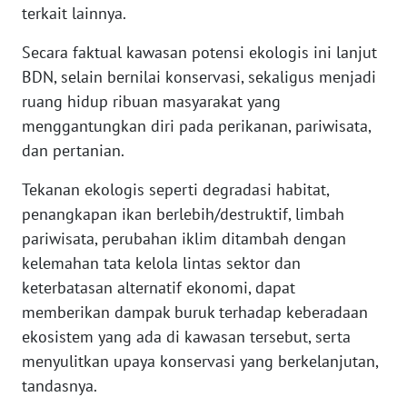
BARAT
terkait lainnya.
Secara faktual kawasan potensi ekologis ini lanjut
WN
BDN, selain bernilai konservasi, sekaligus menjadi
RIAU
ruang hidup ribuan masyarakat yang
menggantungkan diri pada perikanan, pariwisata,
WN
SERAMBI
dan pertanian.
Tekanan ekologis seperti degradasi habitat,
WN
JAMBI
penangkapan ikan berlebih/destruktif, limbah
pariwisata, perubahan iklim ditambah dengan
WN
kelemahan tata kelola lintas sektor dan
SULTRA
keterbatasan alternatif ekonomi, dapat
memberikan dampak buruk terhadap keberadaan
WN
ekosistem yang ada di kawasan tersebut, serta
NTB
menyulitkan upaya konservasi yang berkelanjutan,
tandasnya.
WN