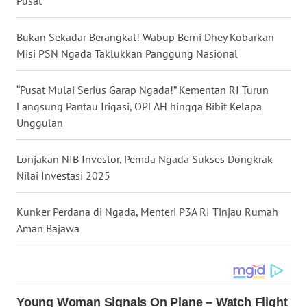
Pusat
WN
Bukan Sekadar Berangkat! Wabup Berni Dhey Kobarkan
CIREBON
Misi PSN Ngada Taklukkan Panggung Nasional
WN
“Pusat Mulai Serius Garap Ngada!” Kementan RI Turun
INDRAMAYU
Langsung Pantau Irigasi, OPLAH hingga Bibit Kelapa
Unggulan
WN
KUNINGAN
Lonjakan NIB Investor, Pemda Ngada Sukses Dongkrak
Nilai Investasi 2025
WN
MAJALENGKA
Kunker Perdana di Ngada, Menteri P3A RI Tinjau Rumah
Aman Bajawa
WN
SUBANG
WN
SUKABUMI