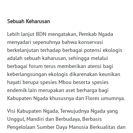
LAMPUNG
WN
Sebuah Keharusan
JATENG
Lebih lanjut BDN mengatakan, Pemkab Ngada
WN
menyadari sepenuhnya bahwa konservasi
NUSANTARA
berkelanjutan terhadap berbagai potensi ekologis
adalah sebuah kaharusan, sehingga melalui
WN
berbagai forum terus memberikan atensi bagi
JOGJA
keberlangsungan ekologis dikarenakan keunikan
hayati berupa spesies Mbou beserta spesies
WN
JATIM
endemik lain merupakan aset berharga bagi
Kabupaten Ngada khususnya dan Flores umumnya.
WN
Visi Kabupaten Ngada, Terwujudnya Ngada yang
BALI
Unggul, Mandiri dan Berbudaya, Berbasis
Pengelolaan Sumber Daya Manusia Berkualitas dan
WN
KALBAR