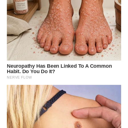
LABUANBAJO
WN
BORNEO
Wahana
Media
Group
WAHANA
NEWS
WAHANA
TANI
WAHANA
ADVOKAT
WAHANA