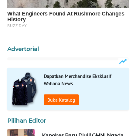
KRT
NEWS
KARING
NEWS
Advertorial
JURNAL
MARITIM
Dapatkan Merchandise Eksklusif
HUMBANG
Wahana News
NEWS
Buka Katalog
GARONGGANG
NEWS
Pilihan Editor
FISUELRI
ID
Kapolres Baru Diuji! GMNI Ngada