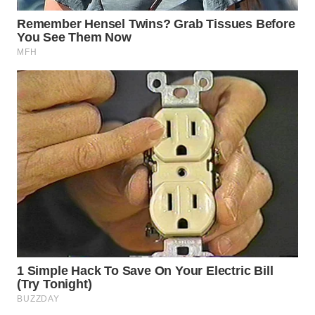
CO ID
WAHANANEWS
NET
WAHANA
SPORT
WAHANA
UMKM
WAHANA
SELEB
WAHANA
PERSONA
WAHANA
OTOMOTIF