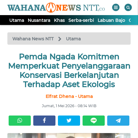
Utama
Nusantara
Khas
Serba-serbi
Labuan Bajo
Opi
WAHANA
Tutup
TV
Wahana News NTT
Utama
Pemda Ngada Komitmen
UTAMA
Memperkuat Penyelanggaraan
NUSANTARA
Konservasi Berkelanjutan
Terhadap Aset Ekologis
KHAS
Elfrat Dhena - Utama
Jumat, 1 Mei 2026 - 08:14 WIB
SERBA-
SERBI
LABUAN