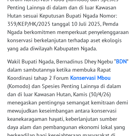
PEDOMAN
Penting Lainnya di dalam dan di luar Kawasan
MEDIA
SIBER
Hutan sesuai Keputusan Bupati Ngada Nomor:
359/KEP/HK/2025 tanggal 10 Juli 2025, Pemda
REDAKSI
Ngada berkomitmen memperkuat penyelenggaraan
konservasi berkelanjutan terhadap aset ekologis
KARIR
yang ada diwilayah Kabupaten Ngada.
Wakil Bupati Ngada, Bernadinus Dhey Ngebu “
BDN
”
DISCLAIMER
dalam sambutannya ketika membuka Rapat
Koordinasi tahap 2 Forum
Konservasi
Mbou
Wahana
News
(Komodo) dan Spesies Penting Lainnya di dalam
Regional
dan di luar Kawasan Hutan, Kamis (30/4/26)
menegaskan pentingnya semangat kemitraan demi
WN
mewujudkan keseimbangan antara konservasi
SUMUT
keanekaragaman hayati, keberlanjutan sumber
daya alam dan pembangunan ekonomi lokal yang
WN
JAKARTA
berkeadilan bagi kesejahteraan masyarakat di