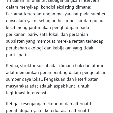
Tindakan ini diambil sebagai langkah intervensi
NIAS
dalam menyikapi kondisi eksisting dimana;
Pertama, ketergantungan masyarakat pada sumber
WN
daya alam yakni sebagian besar pesisir dan pulau
LANGKAT
kecil menggantungkan penghidupan pada
perikanan, pariwisata lokal, dan pertanian
WN
TAPANULI
subsisten yang membuat mereka rentan terhadap
SELATAN
perubahan ekologi dan kebijakan yang tidak
partisipatif.
WN
TANJUNG
Kedua, struktur sosial adat dimana hak dan aturan
LESUNG
adat memainkan peran penting dalam pengelolaan
sumber daya lokal. Pengakuan dan keterlibatan
WN
masyarakat adat adalah aspek kunci untuk
KARO
legitimasi intervensi.
WN
Ketiga, kesenjangan ekonomi dan alternatif
SIMALUNGUN
penghidupan yakni keterbatasan alternatif