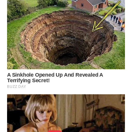
KELISTRIKAN
WALINKI
ID
MAWAKA
ID
MARTABAT
NET
PLN
WATCH
MKLI
LPKKI