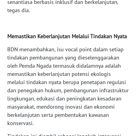
senantiasa berbasis inklusif dan berkelanjutan,
tegas dia.
WN
SULUT
Memastikan Keberlanjutan Melalui Tindakan Nyata
WN
MALUKU
BDN menambahkan, isu vocal point dalam setiap
tindakan pembangunan yang dieselenggarakan
WN
oleh Pemda Ngada termasuk didalamnya adalah
MALUT
memastikan keberlanjutan potensi ekologis
melalui tindakan nyata berupa penetapan regulasi
WN
DAIRI
dan penegakan hukum, pembangunan infrastruktur
lingkungan, edukasi dan peningkatan kesadaran
WN
masyarakat, mendorong inovasi dan ekonomi
DANAU
berkelanjutan serta pembentukan kawasan
TOBA
konservasi.
WN