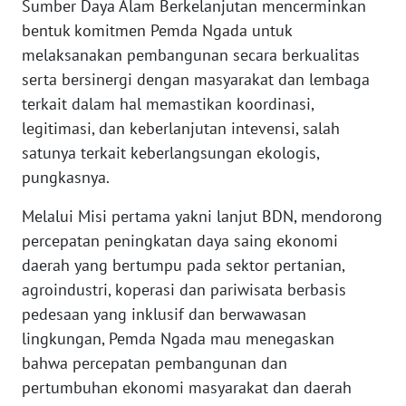
Sumber Daya Alam Berkelanjutan mencerminkan
bentuk komitmen Pemda Ngada untuk
WN
melaksanakan pembangunan secara berkualitas
KALTENG
serta bersinergi dengan masyarakat dan lembaga
terkait dalam hal memastikan koordinasi,
WN
legitimasi, dan keberlanjutan intevensi, salah
KALTARA
satunya terkait keberlangsungan ekologis,
pungkasnya.
WN
KALSEL
Melalui Misi pertama yakni lanjut BDN, mendorong
percepatan peningkatan daya saing ekonomi
WN
daerah yang bertumpu pada sektor pertanian,
KALTIM
agroindustri, koperasi dan pariwisata berbasis
pedesaan yang inklusif dan berwawasan
WN
SULSEL
lingkungan, Pemda Ngada mau menegaskan
bahwa percepatan pembangunan dan
WN
pertumbuhan ekonomi masyarakat dan daerah
GORONTALO