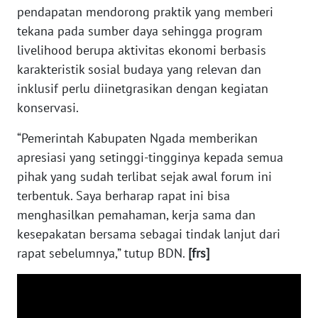
pendapatan mendorong praktik yang memberi
WN
tekana pada sumber daya sehingga program
LABUHANBATU
livelihood berupa aktivitas ekonomi berbasis
karakteristik sosial budaya yang relevan dan
WN
inklusif perlu diinetgrasikan dengan kegiatan
TAPANULI
TENGAH
konservasi.
“Pemerintah Kabupaten Ngada memberikan
WN DELI
SERDANG
apresiasi yang setinggi-tingginya kepada semua
pihak yang sudah terlibat sejak awal forum ini
WN
terbentuk. Saya berharap rapat ini bisa
TEBING
menghasilkan pemahaman, kerja sama dan
TINGGI
kesepakatan bersama sebagai tindak lanjut dari
rapat sebelumnya,” tutup BDN.
[frs]
WN
PAKPAK
WN