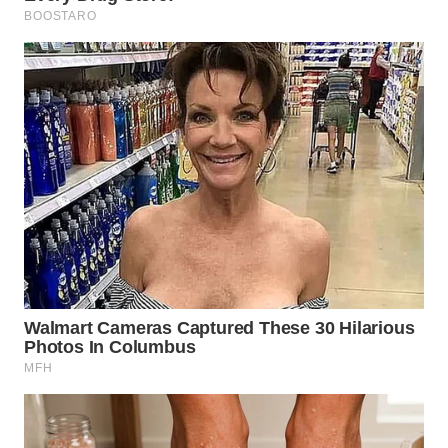
MADURA
WN
SURABAYA
WN
NATUNA
WN
BINTAN
WN
MANDALIKA
WN
LIKUPANG
WN