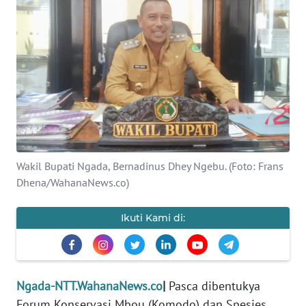
BAJO
OPINI
Informasi
INDEKS
BERITA
KONTAK
Wakil Bupati Ngada, Bernadinus Dhey Ngebu. (Foto: Frans
KAMI
Dhena/WahanaNews.co)
INFO
Ikuti Kami di:
IKLAN
TENTANG
KAMI
Ngada-NTT.WahanaNews.co
|
Pasca dibentukya
Forum Konservasi Mbou (Komodo) dan Spesies