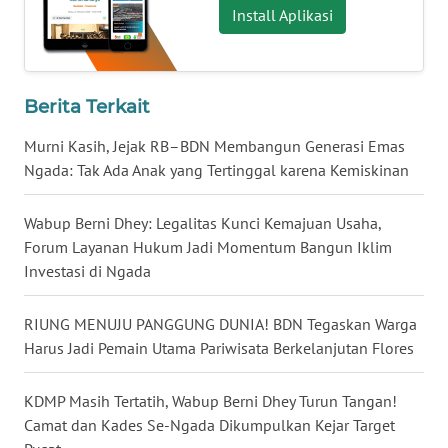
WN
Install Aplikasi
PADANG
LAWAS
Berita Terkait
WN
SUMEDANG
Murni Kasih, Jejak RB–BDN Membangun Generasi Emas
Ngada: Tak Ada Anak yang Tertinggal karena Kemiskinan
WN
CIANJUR
Wabup Berni Dhey: Legalitas Kunci Kemajuan Usaha,
Forum Layanan Hukum Jadi Momentum Bangun Iklim
WN
Investasi di Ngada
KEPULAUAN
SERIBU
RIUNG MENUJU PANGGUNG DUNIA! BDN Tegaskan Warga
Harus Jadi Pemain Utama Pariwisata Berkelanjutan Flores
WN
TANGERANG
KDMP Masih Tertatih, Wabup Berni Dhey Turun Tangan!
WN
Camat dan Kades Se-Ngada Dikumpulkan Kejar Target
BINJAI