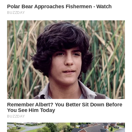
WAHANA
HEALTH
WAHANA
DESA
WISATA
LAPAK
WAHANA
Wahana
Network
KONSUMEN
LISTRIK
MASYARAKAT