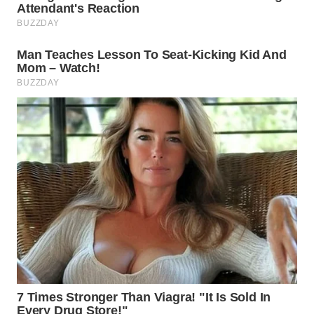
WN
PURWAKARTA
WN
PRIANGAN
TIMUR
WN
SEMARANG
WN
SOLO
WN
BOROBUDUR
WN