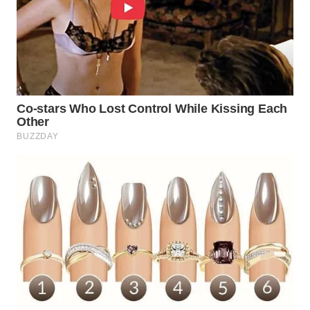
LKKI
KOPEKLIN
PORTAL
KONSUMEN
FORWAMKI
ALPERKLINAS
FORJASIDA
TAMBANG
NEWS
SITUNGIR