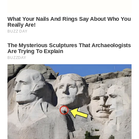
NEWS
SIDIKALANG
NEWS
SIBARAGAS
NEWS
METRO
SIANTAR
NEWS
METRO
MEDAN
NEWS
METRO
JAKARTA
NEWS