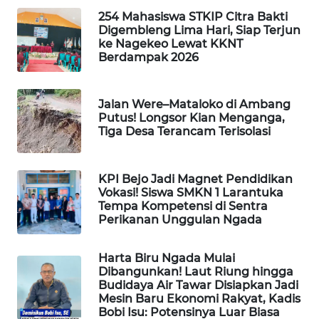
254 Mahasiswa STKIP Citra Bakti
PERAPKI
Digembleng Lima Hari, Siap Terjun
NEWS
ke Nagekeo Lewat KKNT
Berdampak 2026
SONYA
ASA
Jalan Were–Mataloko di Ambang
NEWS
Putus! Longsor Kian Menganga,
Tiga Desa Terancam Terisolasi
KPI Bejo Jadi Magnet Pendidikan
Vokasi! Siswa SMKN 1 Larantuka
Tempa Kompetensi di Sentra
Perikanan Unggulan Ngada
Harta Biru Ngada Mulai
Dibangunkan! Laut Riung hingga
Budidaya Air Tawar Disiapkan Jadi
Mesin Baru Ekonomi Rakyat, Kadis
Bobi Isu: Potensinya Luar Biasa