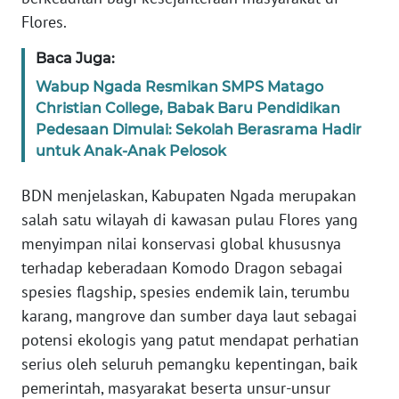
Flores.
WN
Baca Juga:
JABAR
Wabup Ngada Resmikan SMPS Matago
WN
Christian College, Babak Baru Pendidikan
BANTEN
Pedesaan Dimulai: Sekolah Berasrama Hadir
untuk Anak-Anak Pelosok
WN
NTT
BDN menjelaskan, Kabupaten Ngada merupakan
salah satu wilayah di kawasan pulau Flores yang
WN
menyimpan nilai konservasi global khususnya
KEPRI
terhadap keberadaan Komodo Dragon sebagai
spesies flagship, spesies endemik lain, terumbu
WN
karang, mangrove dan sumber daya laut sebagai
PAPUA
potensi ekologis yang patut mendapat perhatian
serius oleh seluruh pemangku kepentingan, baik
WN
pemerintah, masyarakat beserta unsur-unsur
PAPUA