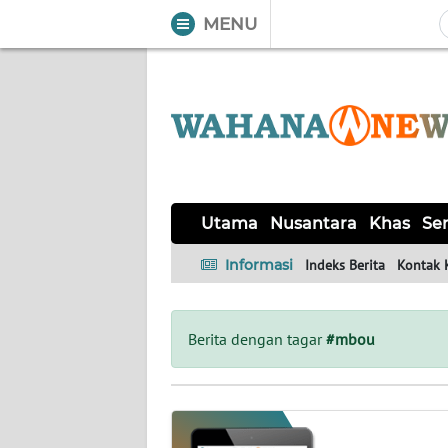
MENU
WAHANA
Tutup
TV
UTAMA
NUSANTARA
Utama
Nusantara
Khas
Ser
KHAS
Informasi
Indeks Berita
Kontak 
SERBA-
SERBI
Berita dengan tagar
#mbou
LABUAN
BAJO