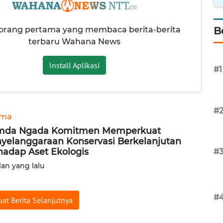
 orang pertama yang membaca berita-berita
B
terbaru Wahana News
Install Aplikasi
#1
#
ama
mda Ngada Komitmen Memperkuat
yelanggaraan Konservasi Berkelanjutan
hadap Aset Ekologis
#
lan yang lalu
#
at Berita Selanjutnya