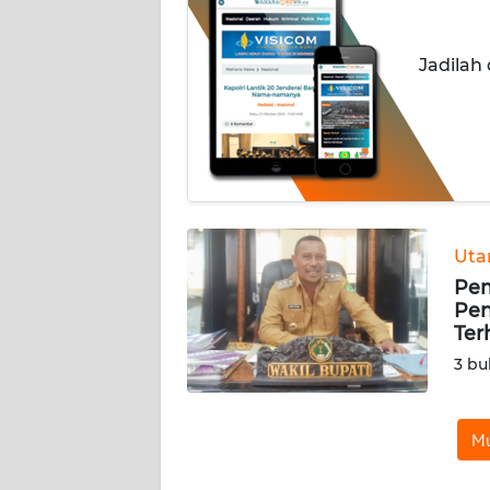
OPINI
Jadilah
Informasi
INDEKS
BERITA
KONTAK
KAMI
Ut
Pe
INFO
Pen
IKLAN
Ter
3 bu
TENTANG
KAMI
Mu
PEDOMAN
MEDIA