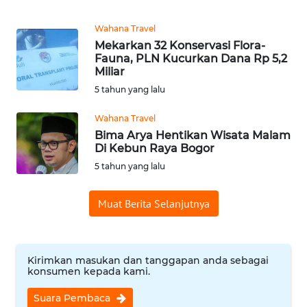
Wahana Travel
WN
Mekarkan 32 Konservasi Flora-
KALTENG
Fauna, PLN Kucurkan Dana Rp 5,2
Miliar
WN
5 tahun yang lalu
KALTARA
Wahana Travel
Bima Arya Hentikan Wisata Malam
WN
Di Kebun Raya Bogor
KALSEL
5 tahun yang lalu
WN
KALTIM
Muat Berita Selanjutnya
WN
SULSEL
Kirimkan masukan dan tanggapan anda sebagai
konsumen kepada kami.
WN
Suara Pembaca
GORONTALO