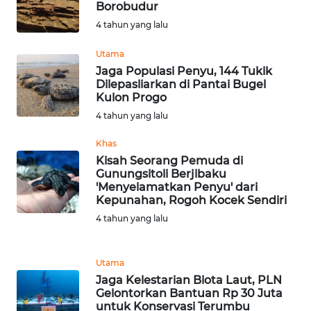
SULTENG
Borobudur
4 tahun yang lalu
WN
Utama
SULBAR
Jaga Populasi Penyu, 144 Tukik
Dilepasliarkan di Pantai Bugel
WN
Kulon Progo
BABEL
4 tahun yang lalu
Khas
WN
SUMBAR
Kisah Seorang Pemuda di
Gunungsitoli Berjibaku
'Menyelamatkan Penyu' dari
WN
Kepunahan, Rogoh Kocek Sendiri
SUMSEL
4 tahun yang lalu
WN
BENGKULU
Utama
Jaga Kelestarian Biota Laut, PLN
Gelontorkan Bantuan Rp 30 Juta
WN
untuk Konservasi Terumbu