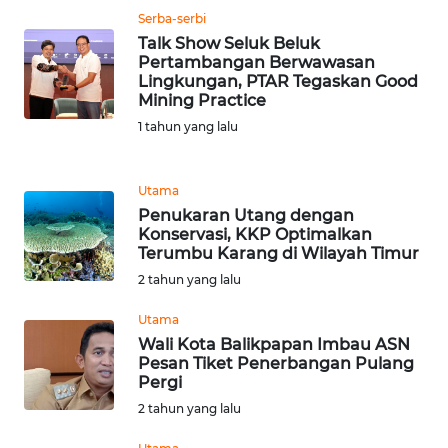
Serba-serbi
Talk Show Seluk Beluk
WN
Pertambangan Berwawasan
JABAR
Lingkungan, PTAR Tegaskan Good
Mining Practice
WN
1 tahun yang lalu
BANTEN
Utama
WN
Penukaran Utang dengan
NTT
Konservasi, KKP Optimalkan
Terumbu Karang di Wilayah Timur
WN
2 tahun yang lalu
KEPRI
Utama
WN
Wali Kota Balikpapan Imbau ASN
Pesan Tiket Penerbangan Pulang
PAPUA
Pergi
2 tahun yang lalu
WN
PAPUA