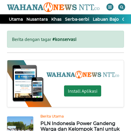
Utama
Nusantara
Khas
Serba-serbi
Labuan Bajo
Opi
WAHANA
Tutup
TV
Berita dengan tagar
#konservasi
UTAMA
NUSANTARA
KHAS
Install Aplikasi
SERBA-
SERBI
Berita Utama
PLN Indonesia Power Gandeng
LABUAN
Warga dan Kelompok Tani untuk