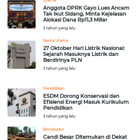
Utama
BARAT
Anggota DPRK Gayo Lues Ancam
Tak Ikut Sidang, Minta Kejelasan
Alokasi Dana Rp11,3 Miliar
WN
RIAU
3 tahun yang lalu
Berita Utama
WN
27 Oktober Hari Listrik Nasional:
SERAMBI
Sejarah Masuknya Listrik dan
Berdirinya PLN
WN
3 tahun yang lalu
JAMBI
Pendidikan
WN
ESDM Dorong Konservasi dan
SULTRA
Efisiensi Energi Masuk Kurikulum
Pendidikan
WN
3 tahun yang lalu
NTB
Borobudur
WN
Candi Besar Ditemukan di Dekat