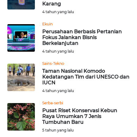
LAMPUNG
Karang
4 tahun yang lalu
WN
JATENG
Ekuin
Perusahaan Berbasis Pertanian
Fokus Jalankan Bisnis
WN
Berkelanjutan
NUSANTARA
4 tahun yang lalu
WN
Sains-Tekno
JOGJA
Taman Nasional Komodo
Kedatangan Tim dari UNESCO dan
IUCN
WN
4 tahun yang lalu
JATIM
Serba-serbi
WN
Pusat Riset Konservasi Kebun
BALI
Raya Umumkan 7 Jenis
Tumbuhan Baru
WN
5 tahun yang lalu
KALBAR