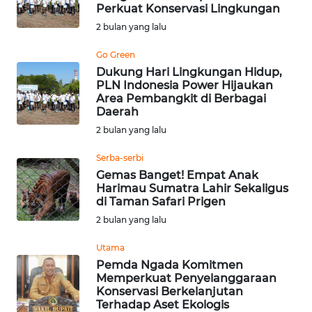
BAJO
Perkuat Konservasi Lingkungan
2 bulan yang lalu
OPINI
Go Green
Dukung Hari Lingkungan Hidup,
Informasi
PLN Indonesia Power Hijaukan
Area Pembangkit di Berbagai
INDEKS
Daerah
BERITA
2 bulan yang lalu
Serba-serbi
KONTAK
Gemas Banget! Empat Anak
KAMI
Harimau Sumatra Lahir Sekaligus
di Taman Safari Prigen
INFO
2 bulan yang lalu
IKLAN
Utama
TENTANG
Pemda Ngada Komitmen
Memperkuat Penyelanggaraan
KAMI
Konservasi Berkelanjutan
Terhadap Aset Ekologis