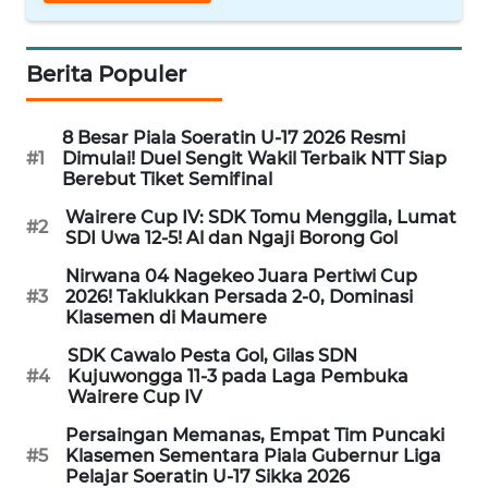
WN
Berita Populer
SULUT
WN
8 Besar Piala Soeratin U-17 2026 Resmi
MALUKU
#1
Dimulai! Duel Sengit Wakil Terbaik NTT Siap
Berebut Tiket Semifinal
WN
Wairere Cup IV: SDK Tomu Menggila, Lumat
#2
MALUT
SDI Uwa 12-5! Al dan Ngaji Borong Gol
Nirwana 04 Nagekeo Juara Pertiwi Cup
WN
#3
2026! Taklukkan Persada 2-0, Dominasi
Klasemen di Maumere
DAIRI
SDK Cawalo Pesta Gol, Gilas SDN
WN
#4
Kujuwongga 11-3 pada Laga Pembuka
Wairere Cup IV
DANAU
TOBA
Persaingan Memanas, Empat Tim Puncaki
#5
Klasemen Sementara Piala Gubernur Liga
Pelajar Soeratin U-17 Sikka 2026
WN