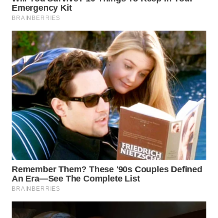
WAHANA
HEALTH
WAHANA
DESA
WISATA
LAPAK
WAHANA
Wahana
Network
KONSUMEN
LISTRIK
MASYARAKAT