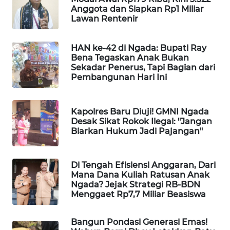
Anggota dan Siapkan Rp1 Miliar
Lawan Rentenir
KRT
NEWS
HAN ke-42 di Ngada: Bupati Ray
Bena Tegaskan Anak Bukan
KARING
Sekadar Penerus, Tapi Bagian dari
NEWS
Pembangunan Hari Ini
JURNAL
MARITIM
Kapolres Baru Diuji! GMNI Ngada
Desak Sikat Rokok Ilegal: "Jangan
Biarkan Hukum Jadi Pajangan"
HUMBANG
NEWS
Di Tengah Efisiensi Anggaran, Dari
GARONGGANG
Mana Dana Kuliah Ratusan Anak
Ngada? Jejak Strategi RB-BDN
NEWS
Menggaet Rp7,7 Miliar Beasiswa
FISUELRI
Bangun Pondasi Generasi Emas!
ID