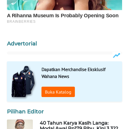
NEWS
SIDIKALANG
NEWS
SIBARAGAS
Advertorial
NEWS
METRO
SIANTAR
Dapatkan Merchandise Eksklusif
NEWS
Wahana News
METRO
Buka Katalog
MEDAN
NEWS
Pilihan Editor
METRO
JAKARTA
40 Tahun Karya Kasih Langa:
NEWS
Modal Awal Rp179 Ribu, Kini 3.322