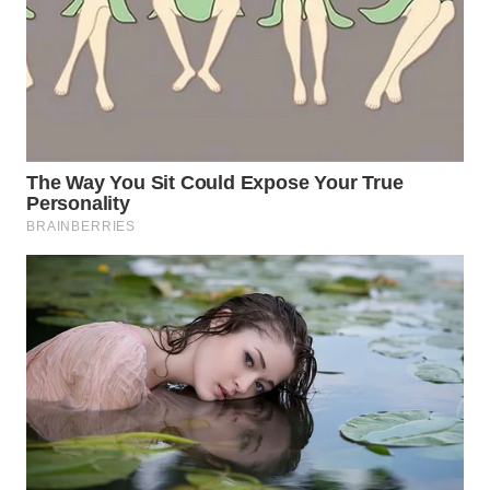
WN
CIREBON
WN
INDRAMAYU
WN
KUNINGAN
WN
MAJALENGKA
WN
SUBANG
WN
SUKABUMI