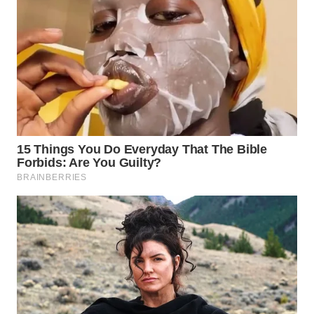
INFRASTRUKTUR
WAHANA
KONSUMEN
WAHANA
LISTRIK
WAHANA
TRAVEL
WAHANA
TV
WAHANANEWS
ID
WAHANANEWS