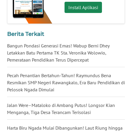
NIAS
Install Aplikasi
WN
LANGKAT
Berita Terkait
WN
Bangun Pondasi Generasi Emas! Wabup Berni Dhey
TAPANULI
Letakkan Batu Pertama TK Sta. Veronika Wolowio,
SELATAN
Pemerataan Pendidikan Terus Dipercepat
WN
TANJUNG
Pecah Penantian Bertahun-Tahun! Raymundus Bena
LESUNG
Resmikan SMP Negeri Rawangkalo, Era Baru Pendidikan di
Pelosok Ngada Dimulai
WN
KARO
Jalan Were–Mataloko di Ambang Putus! Longsor Kian
Menganga, Tiga Desa Terancam Terisolasi
WN
SIMALUNGUN
Harta Biru Ngada Mulai Dibangunkan! Laut Riung hingga