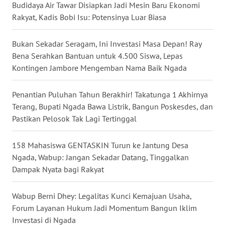
Budidaya Air Tawar Disiapkan Jadi Mesin Baru Ekonomi
WN
Rakyat, Kadis Bobi Isu: Potensinya Luar Biasa
LABUHANBATU
Bukan Sekadar Seragam, Ini Investasi Masa Depan! Ray
WN
Bena Serahkan Bantuan untuk 4.500 Siswa, Lepas
TAPANULI
Kontingen Jambore Mengemban Nama Baik Ngada
TENGAH
Penantian Puluhan Tahun Berakhir! Takatunga 1 Akhirnya
WN DELI
Terang, Bupati Ngada Bawa Listrik, Bangun Poskesdes, dan
SERDANG
Pastikan Pelosok Tak Lagi Tertinggal
WN
158 Mahasiswa GENTASKIN Turun ke Jantung Desa
TEBING
Ngada, Wabup: Jangan Sekadar Datang, Tinggalkan
TINGGI
Dampak Nyata bagi Rakyat
WN
PAKPAK
Wabup Berni Dhey: Legalitas Kunci Kemajuan Usaha,
Forum Layanan Hukum Jadi Momentum Bangun Iklim
Investasi di Ngada
WN