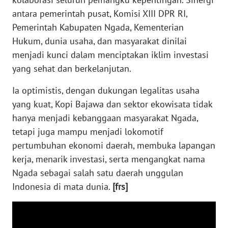
antara pemerintah pusat, Komisi XIII DPR RI,
Pemerintah Kabupaten Ngada, Kementerian
WN
KALTENG
Hukum, dunia usaha, dan masyarakat dinilai
menjadi kunci dalam menciptakan iklim investasi
WN
yang sehat dan berkelanjutan.
KALTARA
Ia optimistis, dengan dukungan legalitas usaha
WN
yang kuat, Kopi Bajawa dan sektor ekowisata tidak
KALSEL
hanya menjadi kebanggaan masyarakat Ngada,
tetapi juga mampu menjadi lokomotif
WN
pertumbuhan ekonomi daerah, membuka lapangan
KALTIM
kerja, menarik investasi, serta mengangkat nama
Ngada sebagai salah satu daerah unggulan
WN
Indonesia di mata dunia.
[frs]
SULSEL
WN
GORONTALO