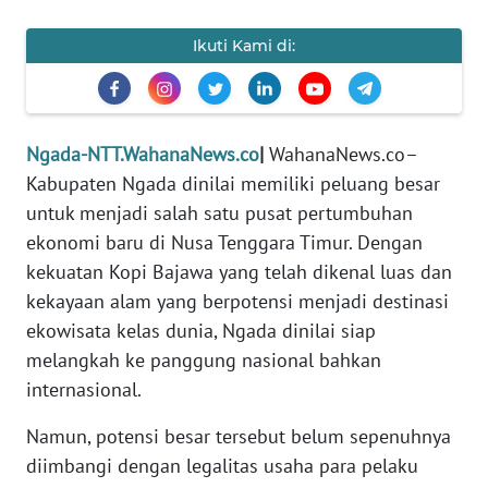
PEDOMAN
MEDIA
Ikuti Kami di:
SIBER
REDAKSI
Ngada-NTT.WahanaNews.co
|
WahanaNews.co–
KARIR
Kabupaten Ngada dinilai memiliki peluang besar
untuk menjadi salah satu pusat pertumbuhan
DISCLAIMER
ekonomi baru di Nusa Tenggara Timur. Dengan
kekuatan Kopi Bajawa yang telah dikenal luas dan
Wahana
kekayaan alam yang berpotensi menjadi destinasi
News
Regional
ekowisata kelas dunia, Ngada dinilai siap
melangkah ke panggung nasional bahkan
WN
internasional.
SUMUT
Namun, potensi besar tersebut belum sepenuhnya
WN
diimbangi dengan legalitas usaha para pelaku
JAKARTA