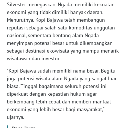
BARAT
Silvester menegaskan, Ngada memiliki kekuatan
ekonomi yang tidak dimiliki banyak daerah.
WN
Menurutnya, Kopi Bajawa telah membangun
RIAU
reputasi sebagai salah satu komoditas unggulan
nasional, sementara bentang alam Ngada
WN
menyimpan potensi besar untuk dikembangkan
SERAMBI
sebagai destinasi ekowisata yang mampu menarik
wisatawan dan investor.
WN
JAMBI
"Kopi Bajawa sudah memiliki nama besar. Begitu
juga potensi wisata alam Ngada yang sangat luar
WN
biasa. Tinggal bagaimana seluruh potensi ini
SULTRA
diperkuat dengan kepastian hukum agar
berkembang lebih cepat dan memberi manfaat
WN
ekonomi yang lebih besar bagi masyarakat,"
NTB
ujarnya.
WN