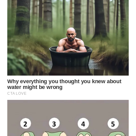
WN
PADANG
LAWAS
WN
SUMEDANG
WN
CIANJUR
WN
KEPULAUAN
SERIBU
WN
TANGERANG
WN
BINJAI