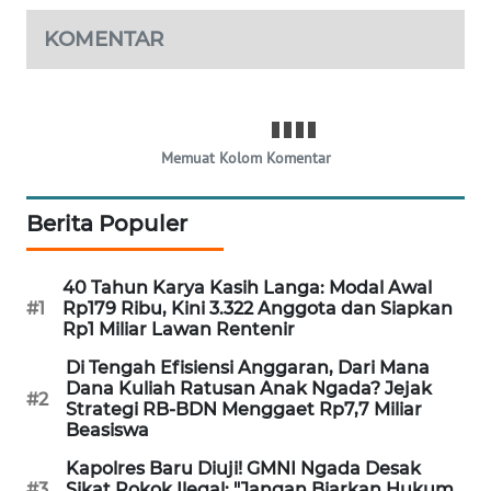
KOMENTAR
PERAPKI
NEWS
SONYA
ASA
Memuat Kolom Komentar
NEWS
Berita Populer
40 Tahun Karya Kasih Langa: Modal Awal
#1
Rp179 Ribu, Kini 3.322 Anggota dan Siapkan
Rp1 Miliar Lawan Rentenir
Di Tengah Efisiensi Anggaran, Dari Mana
Dana Kuliah Ratusan Anak Ngada? Jejak
#2
Strategi RB-BDN Menggaet Rp7,7 Miliar
Beasiswa
Kapolres Baru Diuji! GMNI Ngada Desak
#3
Sikat Rokok Ilegal: "Jangan Biarkan Hukum