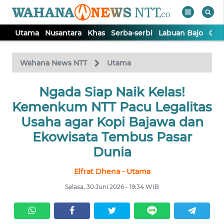
Utama
Nusantara
Khas
Serba-serbi
Labuan Bajo
Opi
WAHANA
Tutup
TV
Wahana News NTT
Utama
Ngada Siap Naik Kelas!
UTAMA
Kemenkum NTT Pacu Legalitas
NUSANTARA
Usaha agar Kopi Bajawa dan
Ekowisata Tembus Pasar
KHAS
Dunia
Elfrat Dhena - Utama
SERBA-
SERBI
Selasa, 30 Juni 2026 - 19:34 WIB
LABUAN