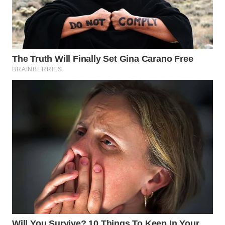
CO ID
WAHANANEWS
NET
WAHANA
SPORT
WAHANA
UMKM
WAHANA
SELEB
WAHANA
PERSONA
WAHANA
OTOMOTIF