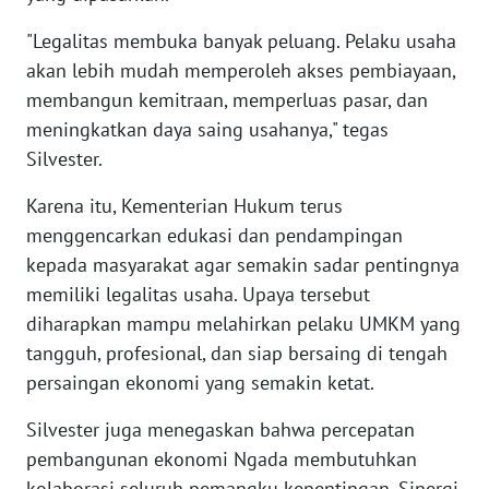
LAMPUNG
"Legalitas membuka banyak peluang. Pelaku usaha
WN
akan lebih mudah memperoleh akses pembiayaan,
JATENG
membangun kemitraan, memperluas pasar, dan
meningkatkan daya saing usahanya," tegas
WN
Silvester.
NUSANTARA
Karena itu, Kementerian Hukum terus
WN
menggencarkan edukasi dan pendampingan
JOGJA
kepada masyarakat agar semakin sadar pentingnya
memiliki legalitas usaha. Upaya tersebut
WN
diharapkan mampu melahirkan pelaku UMKM yang
JATIM
tangguh, profesional, dan siap bersaing di tengah
persaingan ekonomi yang semakin ketat.
WN
BALI
Silvester juga menegaskan bahwa percepatan
pembangunan ekonomi Ngada membutuhkan
WN
kolaborasi seluruh pemangku kepentingan. Sinergi
KALBAR