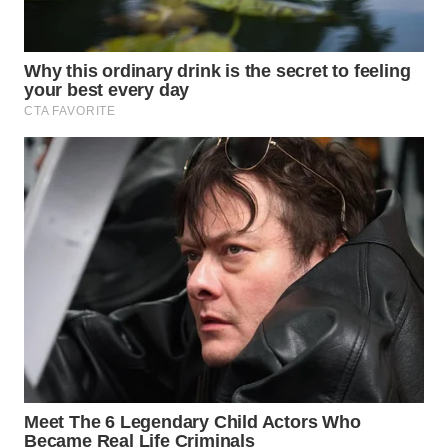
WN
PURWAKARTA
WN
PRIANGAN
TIMUR
WN
SEMARANG
WN
SOLO
WN
BOROBUDUR
WN