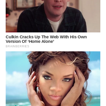
LKKI
KOPEKLIN
PORTAL
KONSUMEN
FORWAMKI
ALPERKLINAS
FORJASIDA
TAMBANG
NEWS
SITUNGIR