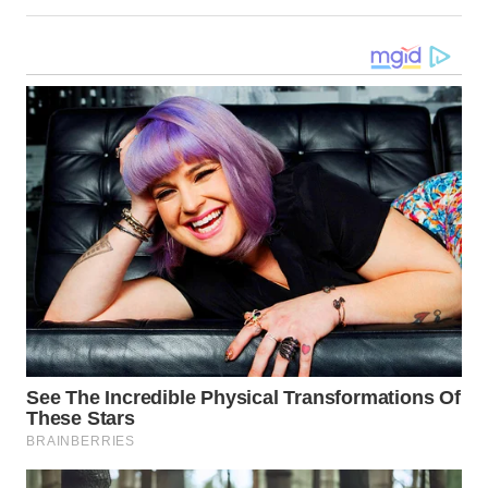
KARAWANG
WN
BEKASI
WN
BOGOR
WN
DEPOK
WN
TAPANULI
UTARA
WN
SAMOSIR