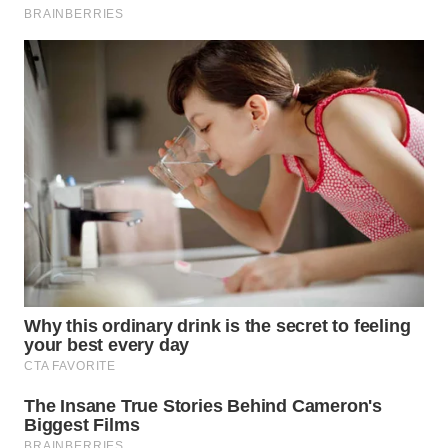
MADURA
WN
SURABAYA
WN
NATUNA
WN
BINTAN
WN
MANDALIKA
WN
LIKUPANG
WN