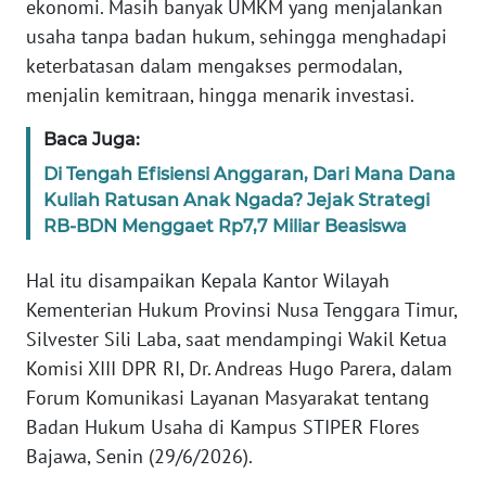
ekonomi. Masih banyak UMKM yang menjalankan
usaha tanpa badan hukum, sehingga menghadapi
WN
keterbatasan dalam mengakses permodalan,
JABAR
menjalin kemitraan, hingga menarik investasi.
WN
Baca Juga:
BANTEN
Di Tengah Efisiensi Anggaran, Dari Mana Dana
Kuliah Ratusan Anak Ngada? Jejak Strategi
WN
RB-BDN Menggaet Rp7,7 Miliar Beasiswa
NTT
Hal itu disampaikan Kepala Kantor Wilayah
WN
Kementerian Hukum Provinsi Nusa Tenggara Timur,
KEPRI
Silvester Sili Laba, saat mendampingi Wakil Ketua
Komisi XIII DPR RI, Dr. Andreas Hugo Parera, dalam
WN
PAPUA
Forum Komunikasi Layanan Masyarakat tentang
Badan Hukum Usaha di Kampus STIPER Flores
WN
Bajawa, Senin (29/6/2026).
PAPUA