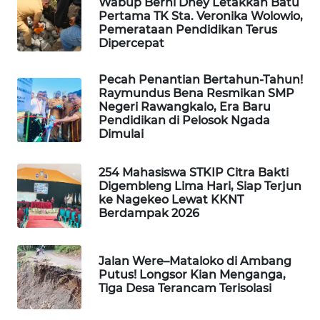
Wabup Berni Dhey Letakkan Batu
Pertama TK Sta. Veronika Wolowio,
ENERGI
Pemerataan Pendidikan Terus
NEWS
Dipercepat
Pecah Penantian Bertahun-Tahun!
CILEUNGSI
Raymundus Bena Resmikan SMP
NEWS
Negeri Rawangkalo, Era Baru
Pendidikan di Pelosok Ngada
BERKAT
Dimulai
NEWS
254 Mahasiswa STKIP Citra Bakti
Digembleng Lima Hari, Siap Terjun
BERAMPU
ke Nagekeo Lewat KKNT
NEWS
Berdampak 2026
ANUGERAH
NEWS
Jalan Were–Mataloko di Ambang
Putus! Longsor Kian Menganga,
Tiga Desa Terancam Terisolasi
AKHLAK
ID