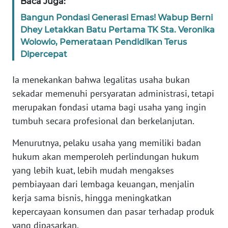
Baca Juga:
SULTENG
Bangun Pondasi Generasi Emas! Wabup Berni
Dhey Letakkan Batu Pertama TK Sta. Veronika
WN
SULBAR
Wolowio, Pemerataan Pendidikan Terus
Dipercepat
WN
Ia menekankan bahwa legalitas usaha bukan
BABEL
sekadar memenuhi persyaratan administrasi, tetapi
WN
merupakan fondasi utama bagi usaha yang ingin
SUMBAR
tumbuh secara profesional dan berkelanjutan.
Menurutnya, pelaku usaha yang memiliki badan
WN
SUMSEL
hukum akan memperoleh perlindungan hukum
yang lebih kuat, lebih mudah mengakses
WN
pembiayaan dari lembaga keuangan, menjalin
BENGKULU
kerja sama bisnis, hingga meningkatkan
kepercayaan konsumen dan pasar terhadap produk
WN
yang dipasarkan.