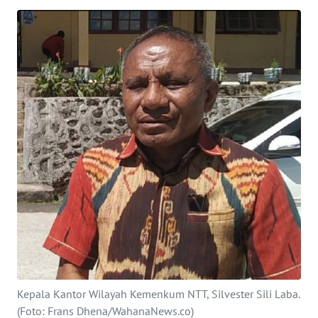
BAJO
OPINI
Informasi
INDEKS
BERITA
KONTAK
KAMI
INFO
IKLAN
TENTANG
KAMI
Kepala Kantor Wilayah Kemenkum NTT, Silvester Sili Laba.
(Foto: Frans Dhena/WahanaNews.co)