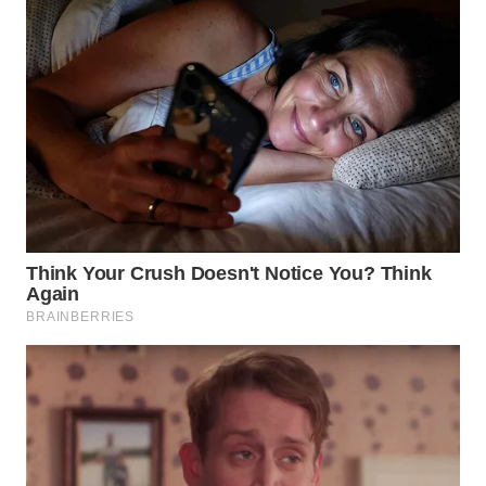
KELISTRIKAN
WALINKI
ID
MAWAKA
ID
MARTABAT
NET
PLN
WATCH
MKLI
LPKKI