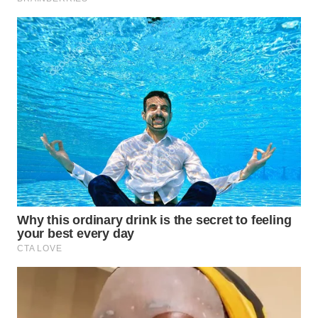
LABUANBAJO
WN
BORNEO
Wahana
Media
Group
WAHANA
NEWS
WAHANA
TANI
WAHANA
ADVOKAT
WAHANA