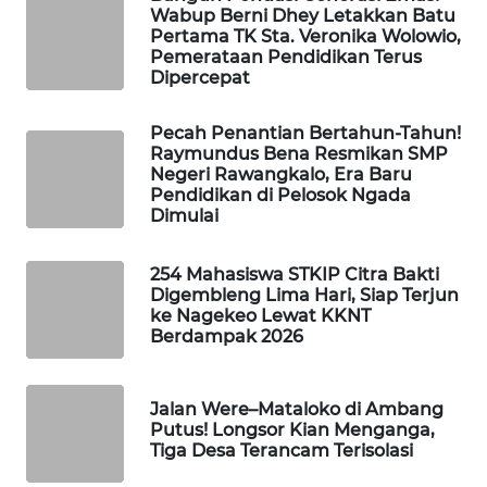
Wabup Berni Dhey Letakkan Batu
Pertama TK Sta. Veronika Wolowio,
WAHANA
Pemerataan Pendidikan Terus
Dipercepat
HEALTH
Pecah Penantian Bertahun-Tahun!
WAHANA
Raymundus Bena Resmikan SMP
DESA
Negeri Rawangkalo, Era Baru
WISATA
Pendidikan di Pelosok Ngada
Dimulai
LAPAK
WAHANA
254 Mahasiswa STKIP Citra Bakti
Digembleng Lima Hari, Siap Terjun
ke Nagekeo Lewat KKNT
Wahana
Berdampak 2026
Network
KONSUMEN
Jalan Were–Mataloko di Ambang
LISTRIK
Putus! Longsor Kian Menganga,
Tiga Desa Terancam Terisolasi
MASYARAKAT