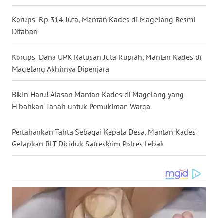
Korupsi Rp 314 Juta, Mantan Kades di Magelang Resmi
WN
Ditahan
KALTENG
Korupsi Dana UPK Ratusan Juta Rupiah, Mantan Kades di
WN
Magelang Akhirnya Dipenjara
KALTARA
Bikin Haru! Alasan Mantan Kades di Magelang yang
WN
Hibahkan Tanah untuk Pemukiman Warga
KALSEL
Pertahankan Tahta Sebagai Kepala Desa, Mantan Kades
WN
Gelapkan BLT Diciduk Satreskrim Polres Lebak
KALTIM
WN
SULSEL
WN
GORONTALO