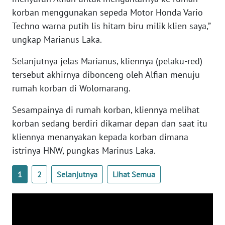
BARAT
korban menggunakan sepeda Motor Honda Vario
Techno warna putih lis hitam biru milik klien saya,”
WN
ungkap Marianus Laka.
RIAU
Selanjutnya jelas Marianus, kliennya (pelaku-red)
WN
tersebut akhirnya dibonceng oleh Alfian menuju
SERAMBI
rumah korban di Wolomarang.
WN
Sesampainya di rumah korban, kliennya melihat
JAMBI
korban sedang berdiri dikamar depan dan saat itu
kliennya menanyakan kepada korban dimana
WN
istrinya HNW, pungkas Marinus Laka.
SULTRA
1
2
Selanjutnya
Lihat Semua
WN
NTB
WN