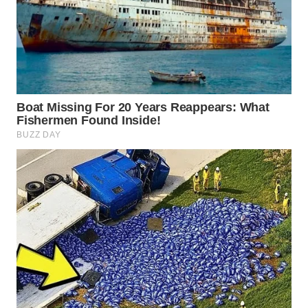
WN
PURWAKARTA
WN
PRIANGAN
TIMUR
WN
SEMARANG
WN
SOLO
WN
BOROBUDUR
WN