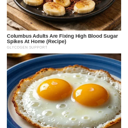
NIAS
WN
LANGKAT
WN
TAPANULI
SELATAN
WN
TANJUNG
LESUNG
WN
KARO
WN
SIMALUNGUN