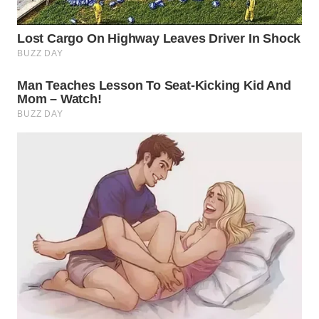
MADURA
WN
SURABAYA
WN
NATUNA
WN
BINTAN
WN
MANDALIKA
WN
LIKUPANG
WN