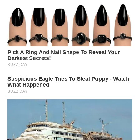
WN
CIREBON
WN
INDRAMAYU
WN
KUNINGAN
WN
MAJALENGKA
WN
SUBANG
WN
SUKABUMI