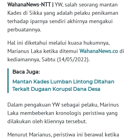
PEDOMAN
WahanaNews-NTT |
YW, salah seorang mantan
MEDIA
Kades di Sikka yang adalah pelaku penikaman
SIBER
terhadap iparnya sendiri akhirnya mengakui
perbuatannya.
REDAKSI
Hal ini diketahui melalui kuasa hukumnya,
KARIR
Marianus Laka ketika ditemui
WahanaNews.co
di
kediamannya, Sabtu (14/05/2022).
DISCLAIMER
Baca Juga:
Wahana
Mantan Kades Lumban Lintong Ditahan
News
Terkait Dugaan Korupsi Dana Desa
Regional
Dalam pengakuan YW sebagai pelaku, Marinus
WN
Laka membeberkan kronologis peristiwa yang
SUMUT
dilakukan oleh kliennya tersebut.
WN
Menurut Marianus, peristiwa ini berawal ketika
JAKARTA