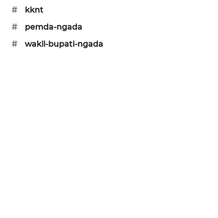
#
kknt
KRT
#
pemda-ngada
NEWS
#
wakil-bupati-ngada
KARING
NEWS
JURNAL
MARITIM
HUMBANG
NEWS
GARONGGANG
NEWS
FISUELRI
ID