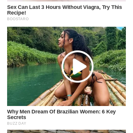
LABUANBAJO
WN
BORNEO
Wahana
Media
Group
WAHANA
NEWS
WAHANA
TANI
WAHANA
ADVOKAT
WAHANA