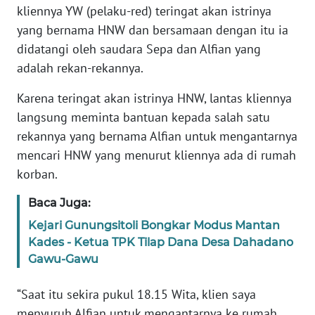
kliennya YW (pelaku-red) teringat akan istrinya
yang bernama HNW dan bersamaan dengan itu ia
WN
didatangi oleh saudara Sepa dan Alfian yang
JABAR
adalah rekan-rekannya.
WN
Karena teringat akan istrinya HNW, lantas kliennya
BANTEN
langsung meminta bantuan kepada salah satu
rekannya yang bernama Alfian untuk mengantarnya
WN
NTT
mencari HNW yang menurut kliennya ada di rumah
korban.
WN
Baca Juga:
KEPRI
Kejari Gunungsitoli Bongkar Modus Mantan
WN
Kades - Ketua TPK Tilap Dana Desa Dahadano
PAPUA
Gawu-Gawu
“Saat itu sekira pukul 18.15 Wita, klien saya
WN
PAPUA
menyuruh Alfian untuk mengantarnya ke rumah