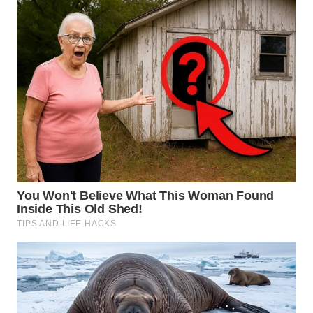
KARAWANG
WN
BEKASI
WN
BOGOR
WN
DEPOK
WN
TAPANULI
UTARA
WN
SAMOSIR