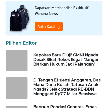
CO ID
Dapatkan Merchandise Eksklusif
Wahana News
WAHANANEWS
NET
Buka Katalog
WAHANA
SPORT
Pilihan Editor
WAHANA
UMKM
Kapolres Baru Diuji! GMNI Ngada
Desak Sikat Rokok Ilegal: "Jangan
Biarkan Hukum Jadi Pajangan"
WAHANA
SELEB
Di Tengah Efisiensi Anggaran, Dari
Mana Dana Kuliah Ratusan Anak
WAHANA
Ngada? Jejak Strategi RB-BDN
PERSONA
Menggaet Rp7,7 Miliar Beasiswa
WAHANA
Bangun Pondasi Generasi Emas!
OTOMOTIF