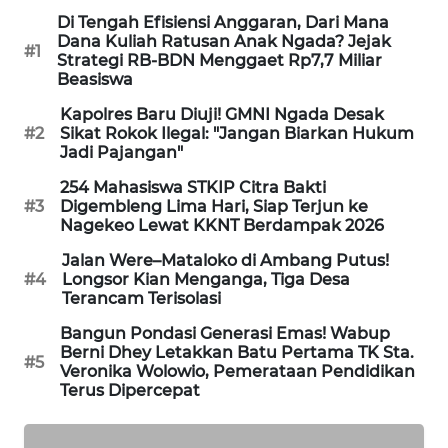
LKKI
Di Tengah Efisiensi Anggaran, Dari Mana
Dana Kuliah Ratusan Anak Ngada? Jejak
#1
Strategi RB-BDN Menggaet Rp7,7 Miliar
KOPEKLIN
Beasiswa
Kapolres Baru Diuji! GMNI Ngada Desak
PORTAL
#2
Sikat Rokok Ilegal: "Jangan Biarkan Hukum
KONSUMEN
Jadi Pajangan"
254 Mahasiswa STKIP Citra Bakti
FORWAMKI
#3
Digembleng Lima Hari, Siap Terjun ke
Nagekeo Lewat KKNT Berdampak 2026
ALPERKLINAS
Jalan Were–Mataloko di Ambang Putus!
#4
Longsor Kian Menganga, Tiga Desa
Terancam Terisolasi
FORJASIDA
Bangun Pondasi Generasi Emas! Wabup
Berni Dhey Letakkan Batu Pertama TK Sta.
TAMBANG
#5
Veronika Wolowio, Pemerataan Pendidikan
NEWS
Terus Dipercepat
SITUNGIR