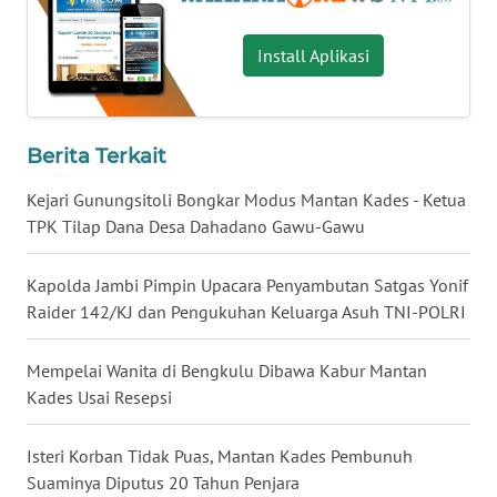
LAMPUNG
Install Aplikasi
WN
JATENG
WN
Berita Terkait
NUSANTARA
Kejari Gunungsitoli Bongkar Modus Mantan Kades - Ketua
TPK Tilap Dana Desa Dahadano Gawu-Gawu
WN
JOGJA
Kapolda Jambi Pimpin Upacara Penyambutan Satgas Yonif
WN
Raider 142/KJ dan Pengukuhan Keluarga Asuh TNI-POLRI
JATIM
Mempelai Wanita di Bengkulu Dibawa Kabur Mantan
WN
Kades Usai Resepsi
BALI
Isteri Korban Tidak Puas, Mantan Kades Pembunuh
WN
Suaminya Diputus 20 Tahun Penjara
KALBAR