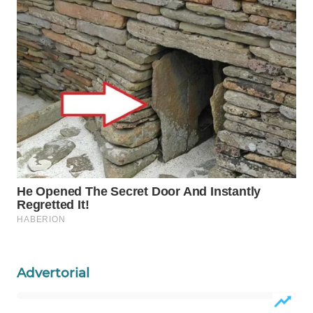
INFRASTRUKTUR
WAHANA
KONSUMEN
WAHANA
LISTRIK
WAHANA
TRAVEL
WAHANA
TV
WAHANANEWS
ID
Advertorial
WAHANANEWS