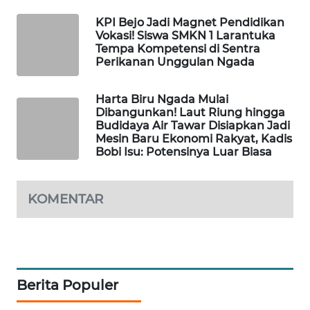
KELISTRIKAN
KPI Bejo Jadi Magnet Pendidikan
Vokasi! Siswa SMKN 1 Larantuka
WALINKI
Tempa Kompetensi di Sentra
ID
Perikanan Unggulan Ngada
MAWAKA
Harta Biru Ngada Mulai
ID
Dibangunkan! Laut Riung hingga
Budidaya Air Tawar Disiapkan Jadi
Mesin Baru Ekonomi Rakyat, Kadis
MARTABAT
Bobi Isu: Potensinya Luar Biasa
NET
KOMENTAR
PLN
WATCH
MKLI
Berita Populer
LPKKI