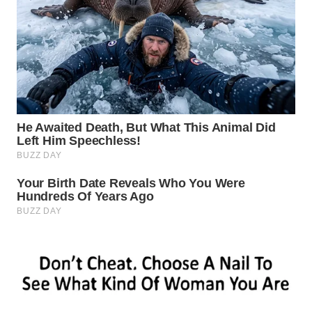
WN
PADANG
LAWAS
WN
SUMEDANG
WN
CIANJUR
WN
KEPULAUAN
SERIBU
WN
TANGERANG
WN
BINJAI