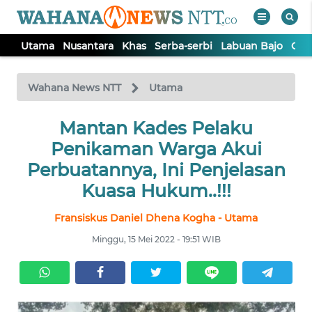
Utama
Nusantara
Khas
Serba-serbi
Labuan Bajo
Opi
WAHANA
Tutup
TV
Wahana News NTT
Utama
Mantan Kades Pelaku
UTAMA
Penikaman Warga Akui
NUSANTARA
Perbuatannya, Ini Penjelasan
Kuasa Hukum..!!!
KHAS
Fransiskus Daniel Dhena Kogha - Utama
Minggu, 15 Mei 2022 - 19:51 WIB
SERBA-
SERBI
LABUAN