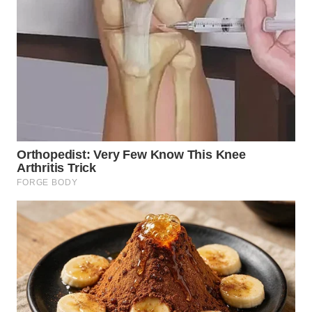
WN
SULUT
WN
MALUKU
WN
MALUT
WN
DAIRI
WN
DANAU
TOBA
WN