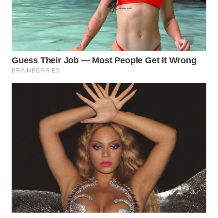
WN
CIREBON
WN
INDRAMAYU
WN
KUNINGAN
WN
MAJALENGKA
WN
SUBANG
WN
SUKABUMI