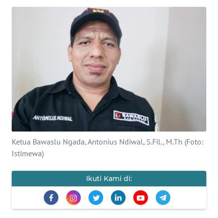
BAJO
OPINI
Informasi
INDEKS
BERITA
KONTAK
KAMI
Ketua Bawaslu Ngada, Antonius Ndiwal, S.Fil., M.Th (Foto:
INFO
Istimewa)
IKLAN
Ikuti Kami di:
TENTANG
KAMI