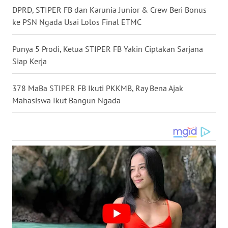
WN
DPRD, STIPER FB dan Karunia Junior & Crew Beri Bonus
PADANG
ke PSN Ngada Usai Lolos Final ETMC
LAWAS
Punya 5 Prodi, Ketua STIPER FB Yakin Ciptakan Sarjana
WN
Siap Kerja
SUMEDANG
378 MaBa STIPER FB Ikuti PKKMB, Ray Bena Ajak
WN
Mahasiswa Ikut Bangun Ngada
CIANJUR
WN
KEPULAUAN
SERIBU
WN
TANGERANG
WN
BINJAI