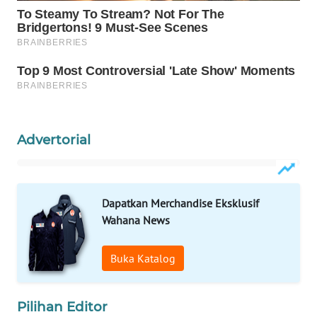
NEWS
SIDIKALANG
NEWS
SIBARAGAS
NEWS
Advertorial
METRO
SIANTAR
NEWS
Dapatkan Merchandise Eksklusif
METRO
Wahana News
MEDAN
NEWS
Buka Katalog
METRO
JAKARTA
Pilihan Editor
NEWS