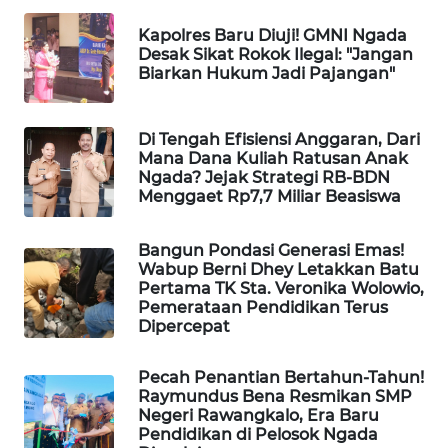
Kapolres Baru Diuji! GMNI Ngada
KRT
Desak Sikat Rokok Ilegal: "Jangan
NEWS
Biarkan Hukum Jadi Pajangan"
KARING
NEWS
Di Tengah Efisiensi Anggaran, Dari
Mana Dana Kuliah Ratusan Anak
Ngada? Jejak Strategi RB-BDN
JURNAL
Menggaet Rp7,7 Miliar Beasiswa
MARITIM
Bangun Pondasi Generasi Emas!
HUMBANG
Wabup Berni Dhey Letakkan Batu
NEWS
Pertama TK Sta. Veronika Wolowio,
Pemerataan Pendidikan Terus
Dipercepat
GARONGGANG
NEWS
Pecah Penantian Bertahun-Tahun!
Raymundus Bena Resmikan SMP
FISUELRI
Negeri Rawangkalo, Era Baru
ID
Pendidikan di Pelosok Ngada