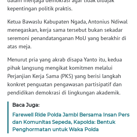
dalam menjaga demokrasi agar tidak dibajak
kepentingan politik praktis.
WN
Ketua Bawaslu Kabupaten Ngada, Antonius Ndiwal
JABAR
menegaskan, kerja sama tersebut bukan sekadar
WN
seremoni penandatanganan MoU yang berakhir di
BANTEN
atas meja.
Menurut pria yang akrab disapa Yanto itu, kedua
WN
NTT
pihak langsung mengikat komitmen melalui
Perjanjian Kerja Sama (PKS) yang berisi langkah
WN
konkret penguatan pengawasan partisipatif dan
KEPRI
pendidikan demokrasi di lingkungan akademik.
Baca Juga:
WN
PAPUA
Farewell Ride Polda Jambi Bersama Insan Pers
dan Komunitas Sepeda, Kapolda: Bentuk
WN
Penghormatan untuk Waka Polda
PAPUA