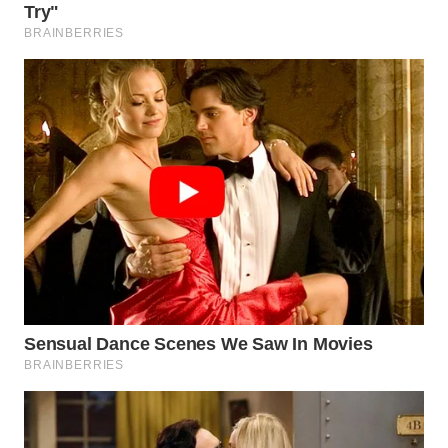
CO ID
WAHANANEWS
NET
WAHANA
SPORT
WAHANA
UMKM
WAHANA
SELEB
WAHANA
PERSONA
WAHANA
OTOMOTIF