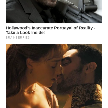
LKKI
KOPEKLIN
PORTAL
KONSUMEN
FORWAMKI
ALPERKLINAS
FORJASIDA
TAMBANG
NEWS
SITUNGIR