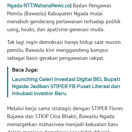
PEDOMAN
Ngada-NTT.WahanaNews.co
|
Badan Pengawas
MEDIA
Pemilu (Bawaslu) Kabupaten Ngada mulai
SIBER
menabuh genderang perlawanan terhadap politik
uang, hoaks, dan apatisme generasi muda.
REDAKSI
Tak lagi ingin demokrasi hanya hidup saat musim
KARIR
pemilu, Bawaslu kini menggandeng kampus
sebagai basis gerakan pengawasan rakyat.
DISCLAIMER
Baca Juga:
Wahana
Launching Galeri Investasi Digital BEI, Bupati
News
Ngada: Jadikan STIPER FB Pusat Literasi dan
Regional
Inkubasi Investor Baru
WN
Melalui kerja sama strategis dengan STIPER Flores
SUMUT
Bajawa dan STKIP Citra Bhakti, Bawaslu Ngada
menargetkan mahasiswa menjadi kekuatan baru
WN
JAKARTA