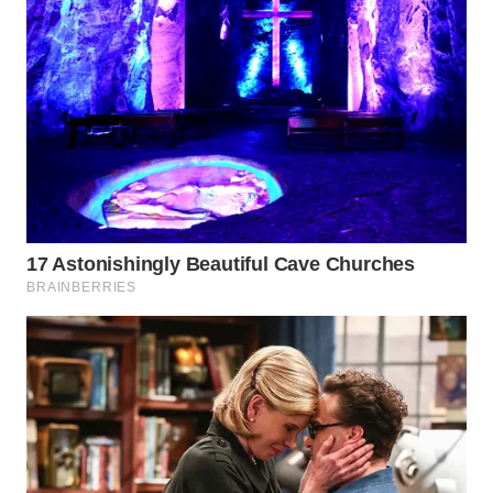
MADURA
WN
SURABAYA
WN
NATUNA
WN
BINTAN
WN
MANDALIKA
WN
LIKUPANG
WN