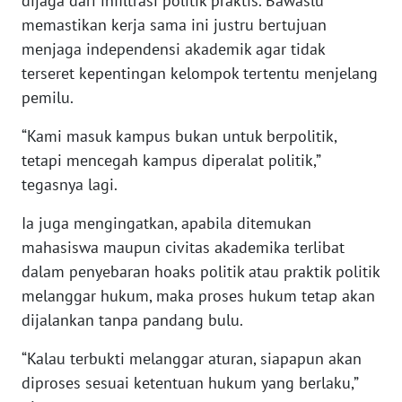
dijaga dari infiltrasi politik praktis. Bawaslu
memastikan kerja sama ini justru bertujuan
WN
menjaga independensi akademik agar tidak
SULUT
terseret kepentingan kelompok tertentu menjelang
pemilu.
WN
MALUKU
“Kami masuk kampus bukan untuk berpolitik,
tetapi mencegah kampus diperalat politik,”
WN
tegasnya lagi.
MALUT
Ia juga mengingatkan, apabila ditemukan
WN
mahasiswa maupun civitas akademika terlibat
DAIRI
dalam penyebaran hoaks politik atau praktik politik
melanggar hukum, maka proses hukum tetap akan
WN
dijalankan tanpa pandang bulu.
DANAU
TOBA
“Kalau terbukti melanggar aturan, siapapun akan
diproses sesuai ketentuan hukum yang berlaku,”
WN