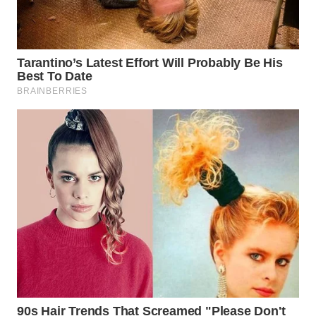
INFRASTRUKTUR
WAHANA
KONSUMEN
WAHANA
LISTRIK
WAHANA
TRAVEL
WAHANA
TV
WAHANANEWS
ID
WAHANANEWS