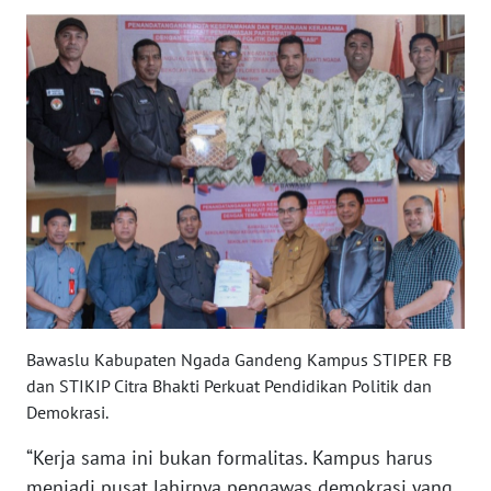
BARAT
WN
RIAU
WN
SERAMBI
WN
JAMBI
WN
SULTRA
Bawaslu Kabupaten Ngada Gandeng Kampus STIPER FB
dan STIKIP Citra Bhakti Perkuat Pendidikan Politik dan
WN
Demokrasi.
NTB
“Kerja sama ini bukan formalitas. Kampus harus
WN
menjadi pusat lahirnya pengawas demokrasi yang