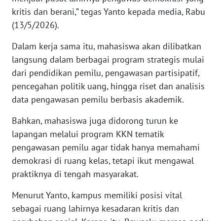
SULTENG
kritis dan berani,” tegas Yanto kepada media, Rabu
(13/5/2026).
WN
SULBAR
Dalam kerja sama itu, mahasiswa akan dilibatkan
langsung dalam berbagai program strategis mulai
WN
dari pendidikan pemilu, pengawasan partisipatif,
BABEL
pencegahan politik uang, hingga riset dan analisis
data pengawasan pemilu berbasis akademik.
WN
SUMBAR
Bahkan, mahasiswa juga didorong turun ke
lapangan melalui program KKN tematik
WN
pengawasan pemilu agar tidak hanya memahami
SUMSEL
demokrasi di ruang kelas, tetapi ikut mengawal
praktiknya di tengah masyarakat.
WN
BENGKULU
Menurut Yanto, kampus memiliki posisi vital
sebagai ruang lahirnya kesadaran kritis dan
WN