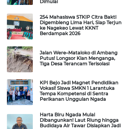
Dimulai
ENERGI
254 Mahasiswa STKIP Citra Bakti
NEWS
Digembleng Lima Hari, Siap Terjun
ke Nagekeo Lewat KKNT
CILEUNGSI
Berdampak 2026
NEWS
Jalan Were–Mataloko di Ambang
BERKAT
Putus! Longsor Kian Menganga,
NEWS
Tiga Desa Terancam Terisolasi
BERAMPU
NEWS
KPI Bejo Jadi Magnet Pendidikan
Vokasi! Siswa SMKN 1 Larantuka
Tempa Kompetensi di Sentra
ANUGERAH
Perikanan Unggulan Ngada
NEWS
Harta Biru Ngada Mulai
AKHLAK
Dibangunkan! Laut Riung hingga
ID
Budidaya Air Tawar Disiapkan Jadi