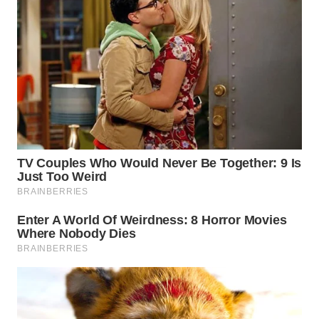
WAHANA
HEALTH
WAHANA
DESA
WISATA
LAPAK
WAHANA
Wahana
Network
KONSUMEN
LISTRIK
MASYARAKAT