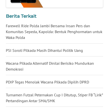
KARAWANG
Berita Terkait
WN
BEKASI
Farewell Ride Polda Jambi Bersama Insan Pers dan
Komunitas Sepeda, Kapolda: Bentuk Penghormatan untuk
WN
Waka Polda
BOGOR
PSI Soroti Pilkada Masih Dihantui Politik Uang
WN
DEPOK
Wacana Pilkada Alternatif Dinilai Berisiko Mundurkan
Demokrasi
WN
TAPANULI
UTARA
PDIP Tegas Menolak Wacana Pilkada Dipilih DPRD
WN
Turnamen Futzal Peternakan Cup I Ditutup, Stiper FB “Lirik”
SAMOSIR
Pertandingan Antar SMA/SMK