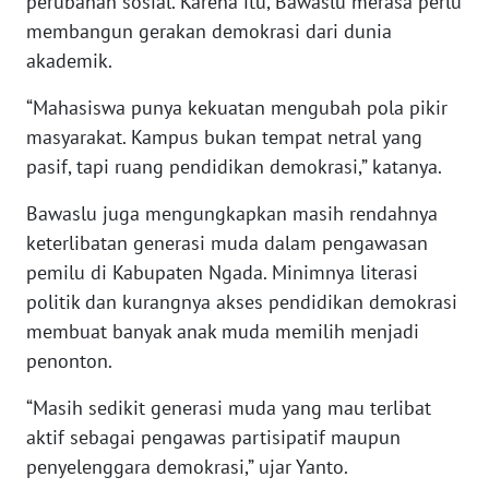
perubahan sosial. Karena itu, Bawaslu merasa perlu
LAMPUNG
membangun gerakan demokrasi dari dunia
akademik.
WN
JATENG
“Mahasiswa punya kekuatan mengubah pola pikir
masyarakat. Kampus bukan tempat netral yang
WN
pasif, tapi ruang pendidikan demokrasi,” katanya.
NUSANTARA
Bawaslu juga mengungkapkan masih rendahnya
WN
keterlibatan generasi muda dalam pengawasan
JOGJA
pemilu di Kabupaten Ngada. Minimnya literasi
politik dan kurangnya akses pendidikan demokrasi
WN
JATIM
membuat banyak anak muda memilih menjadi
penonton.
WN
“Masih sedikit generasi muda yang mau terlibat
BALI
aktif sebagai pengawas partisipatif maupun
penyelenggara demokrasi,” ujar Yanto.
WN
KALBAR