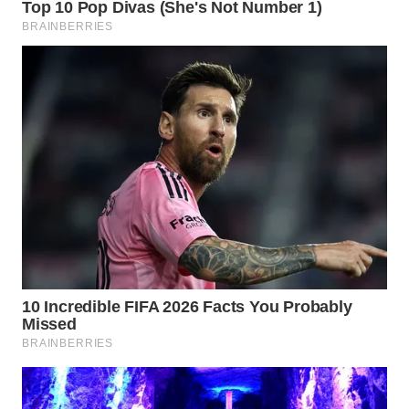
WN
PURWAKARTA
WN
PRIANGAN
TIMUR
WN
SEMARANG
WN
SOLO
WN
BOROBUDUR
WN