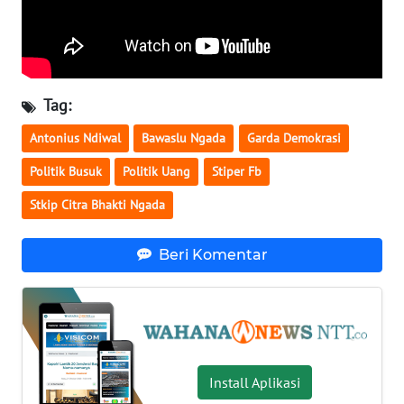
WN
LABUHANBATU
WN
Tag:
TAPANULI
TENGAH
Antonius Ndiwal
Bawaslu Ngada
Garda Demokrasi
Politik Busuk
Politik Uang
Stiper Fb
WN DELI
SERDANG
Stkip Citra Bhakti Ngada
WN
Beri Komentar
TEBING
TINGGI
WN
PAKPAK
Install Aplikasi
WN