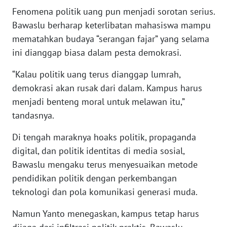
Fenomena politik uang pun menjadi sorotan serius.
Bawaslu berharap keterlibatan mahasiswa mampu
WN
KALTENG
mematahkan budaya “serangan fajar” yang selama
ini dianggap biasa dalam pesta demokrasi.
WN
“Kalau politik uang terus dianggap lumrah,
KALTARA
demokrasi akan rusak dari dalam. Kampus harus
menjadi benteng moral untuk melawan itu,”
WN
KALSEL
tandasnya.
Di tengah maraknya hoaks politik, propaganda
WN
KALTIM
digital, dan politik identitas di media sosial,
Bawaslu mengaku terus menyesuaikan metode
WN
pendidikan politik dengan perkembangan
SULSEL
teknologi dan pola komunikasi generasi muda.
Namun Yanto menegaskan, kampus tetap harus
WN
GORONTALO