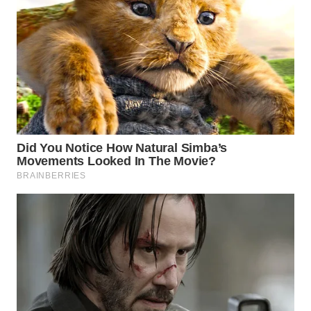
KELISTRIKAN
WALINKI
ID
MAWAKA
ID
MARTABAT
NET
PLN
WATCH
MKLI
LPKKI