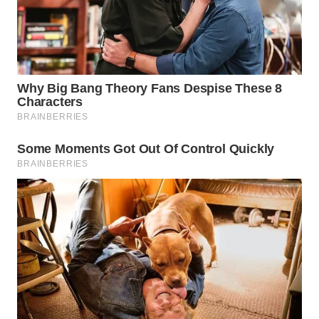
LABUANBAJO
WN
BORNEO
Wahana
Media
Group
WAHANA
NEWS
WAHANA
TANI
WAHANA
ADVOKAT
WAHANA