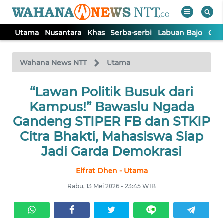
Utama
Nusantara
Khas
Serba-serbi
Labuan Bajo
Opi
WAHANA
Tutup
TV
Wahana News NTT
Utama
“Lawan Politik Busuk dari
UTAMA
Kampus!” Bawaslu Ngada
NUSANTARA
Gandeng STIPER FB dan STKIP
Citra Bhakti, Mahasiswa Siap
KHAS
Jadi Garda Demokrasi
Elfrat Dhen - Utama
SERBA-
SERBI
Rabu, 13 Mei 2026 - 23:45 WIB
LABUAN