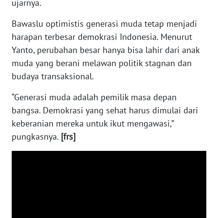
ujarnya.
NIAS
Bawaslu optimistis generasi muda tetap menjadi
WN
harapan terbesar demokrasi Indonesia. Menurut
LANGKAT
Yanto, perubahan besar hanya bisa lahir dari anak
muda yang berani melawan politik stagnan dan
WN
budaya transaksional.
TAPANULI
SELATAN
“Generasi muda adalah pemilik masa depan
bangsa. Demokrasi yang sehat harus dimulai dari
WN
keberanian mereka untuk ikut mengawasi,”
TANJUNG
LESUNG
pungkasnya.
[frs]
WN
KARO
WN
SIMALUNGUN