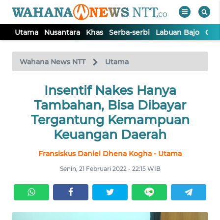
Utama
Nusantara
Khas
Serba-serbi
Labuan Bajo
Opi
WAHANA
Tutup
TV
Wahana News NTT
Utama
Insentif Nakes Hanya
UTAMA
Tambahan, Bisa Dibayar
NUSANTARA
Tergantung Kemampuan
Keuangan Daerah
KHAS
Fransiskus Daniel Dhena Kogha - Utama
Senin, 21 Februari 2022 - 22:15 WIB
SERBA-
SERBI
LABUAN