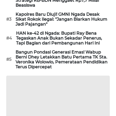
Strategi RB-BDN Menggaet Rp7,7 Miliar
NEWS
Beasiswa
Kapolres Baru Diuji! GMNI Ngada Desak
SIDIKALANG
#3
Sikat Rokok Ilegal: "Jangan Biarkan Hukum
NEWS
Jadi Pajangan"
HAN ke-42 di Ngada: Bupati Ray Bena
SIBARAGAS
#4
Tegaskan Anak Bukan Sekadar Penerus,
NEWS
Tapi Bagian dari Pembangunan Hari Ini
Bangun Pondasi Generasi Emas! Wabup
METRO
Berni Dhey Letakkan Batu Pertama TK Sta.
SIANTAR
#5
Veronika Wolowio, Pemerataan Pendidikan
NEWS
Terus Dipercepat
METRO
MEDAN
NEWS
METRO
JAKARTA
NEWS