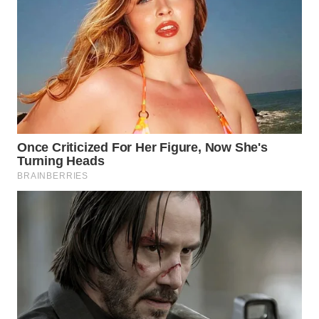
NIAS
WN
LANGKAT
WN
TAPANULI
SELATAN
WN
TANJUNG
LESUNG
WN
KARO
WN
SIMALUNGUN