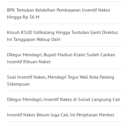
BPK Temukan Kelebihan Pembayaran Insentif Nakes
WN
Hingga Rp 36 M
KALTENG
Kisruh RSUD Sidikalang Hingga Tuntutan Ganti Direktur,
WN
Ini Tanggapan Wabup Dairi
KALTARA
Ditegur Mendagri, Bupati Madiun Klaim Sudah Cairkan
WN
Insentif Ribuan Nakes
KALSEL
Soal Insentif Nakes, Mendagri Tegur Wali Kota Padang
WN
Sidempuan
KALTIM
Ditegur Mendagri, Insentif Nakes di Sulsel Langsung Cair
WN
SULSEL
Insentif Nakes Belum Juga Cair, Ini Penjelasan Menkes
WN
GORONTALO