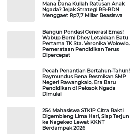
Mana Dana Kuliah Ratusan Anak
KELISTRIKAN
Ngada? Jejak Strategi RB-BDN
Menggaet Rp7,7 Miliar Beasiswa
WALINKI
ID
Bangun Pondasi Generasi Emas!
Wabup Berni Dhey Letakkan Batu
MAWAKA
Pertama TK Sta. Veronika Wolowio,
ID
Pemerataan Pendidikan Terus
Dipercepat
MARTABAT
Pecah Penantian Bertahun-Tahun!
NET
Raymundus Bena Resmikan SMP
Negeri Rawangkalo, Era Baru
PLN
Pendidikan di Pelosok Ngada
Dimulai
WATCH
254 Mahasiswa STKIP Citra Bakti
MKLI
Digembleng Lima Hari, Siap Terjun
ke Nagekeo Lewat KKNT
LPKKI
Berdampak 2026