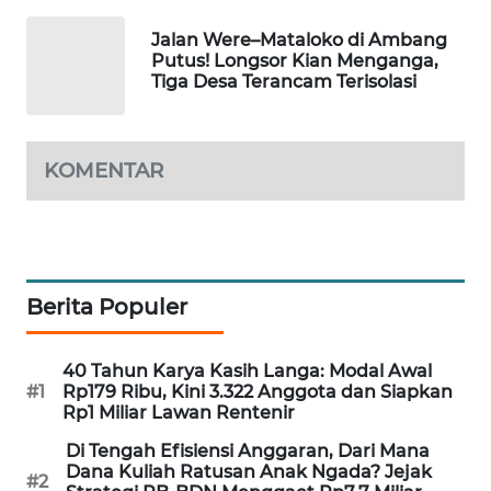
LKKI
Jalan Were–Mataloko di Ambang
Putus! Longsor Kian Menganga,
KOPEKLIN
Tiga Desa Terancam Terisolasi
PORTAL
KONSUMEN
KOMENTAR
FORWAMKI
ALPERKLINAS
Berita Populer
FORJASIDA
40 Tahun Karya Kasih Langa: Modal Awal
#1
Rp179 Ribu, Kini 3.322 Anggota dan Siapkan
TAMBANG
Rp1 Miliar Lawan Rentenir
NEWS
Di Tengah Efisiensi Anggaran, Dari Mana
Dana Kuliah Ratusan Anak Ngada? Jejak
SITUNGIR
#2