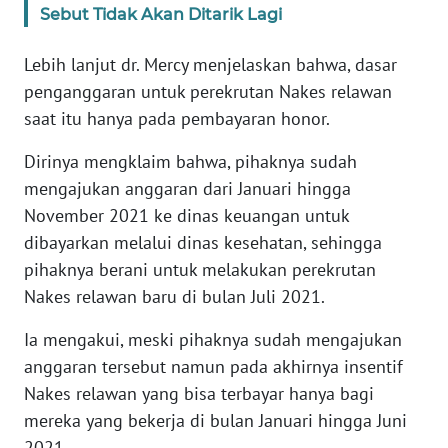
BARAT
Sebut Tidak Akan Ditarik Lagi
Lebih lanjut dr. Mercy menjelaskan bahwa, dasar
WN
RIAU
penganggaran untuk perekrutan Nakes relawan
saat itu hanya pada pembayaran honor.
WN
Dirinya mengklaim bahwa, pihaknya sudah
SERAMBI
mengajukan anggaran dari Januari hingga
WN
November 2021 ke dinas keuangan untuk
JAMBI
dibayarkan melalui dinas kesehatan, sehingga
pihaknya berani untuk melakukan perekrutan
WN
Nakes relawan baru di bulan Juli 2021.
SULTRA
Ia mengakui, meski pihaknya sudah mengajukan
WN
anggaran tersebut namun pada akhirnya insentif
NTB
Nakes relawan yang bisa terbayar hanya bagi
mereka yang bekerja di bulan Januari hingga Juni
WN
2021.