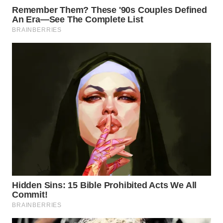
LABUANBAJO
WN
BORNEO
Wahana
Media
Group
WAHANA
NEWS
WAHANA
TANI
WAHANA
ADVOKAT
WAHANA