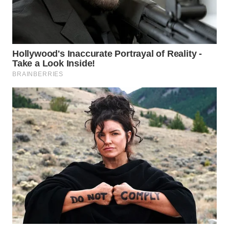
WN
LABUHANBATU
WN
TAPANULI
TENGAH
WN DELI
SERDANG
WN
TEBING
TINGGI
WN
PAKPAK
WN