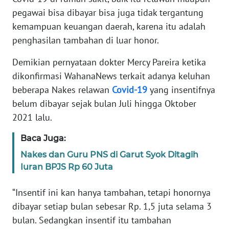
PEDOMAN
pegawai bisa dibayar bisa juga tidak tergantung
MEDIA
SIBER
kemampuan keuangan daerah, karena itu adalah
penghasilan tambahan di luar honor.
REDAKSI
Demikian pernyataan dokter Mercy Pareira ketika
dikonfirmasi WahanaNews terkait adanya keluhan
KARIR
beberapa Nakes relawan
Covid-19
yang insentifnya
belum dibayar sejak bulan Juli hingga Oktober
DISCLAIMER
2021 lalu.
Wahana
Baca Juga:
News
Regional
Nakes dan Guru PNS di Garut Syok Ditagih
Iuran BPJS Rp 60 Juta
WN
SUMUT
“Insentif ini kan hanya tambahan, tetapi honornya
dibayar setiap bulan sebesar Rp. 1,5 juta selama 3
WN
bulan. Sedangkan insentif itu tambahan
JAKARTA