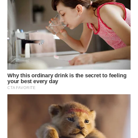
WN
PADANG
LAWAS
WN
SUMEDANG
WN
CIANJUR
WN
KEPULAUAN
SERIBU
WN
TANGERANG
WN
BINJAI