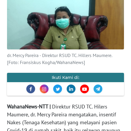
BAJO
OPINI
Informasi
INDEKS
BERITA
dr. Mercy Pareira - Direktur RSUD TC. Hillers Maumere.
[Foto: Fransiskus Kogha/WahanaNews]
KONTAK
KAMI
Ikuti Kami di:
INFO
IKLAN
WahanaNews-NTT |
Direktur RSUD TC. Hilers
TENTANG
Maumere, dr. Mercy Pareira mengatakan, insentif
KAMI
Nakes (Tenaga Kesehatan) yang melayani pasien
Covid-19 di rumah sakit, baik itu relawan maupun