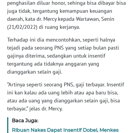
penghasilan diluar honor, sehinga bisa dibayar bisa
juga tidak, tergantung kemampuan keuangan
WN
daerah, kata dr. Mercy kepada Wartawan, Senin
JABAR
(21/02/2022) di ruang kerjanya.
WN
Terhadap ini dia mencontohkan, seperti halnya
BANTEN
tejadi pada seorang PNS yang setiap bulan pasti
gajinya diterima, sedangkan untuk insentif
WN
tergantung ada tidaknya anggaran yang
NTT
dianggarkan selain gaji.
WN
“Artinya seperti seorang PNS, gaji terbayar. Insentif
KEPRI
ini kan kalau ada uang lebih atau apa baru bisa,
atau ada uang yang dianggarkan selain gaji, bisa
WN
terbayar,” jelas dr. Mercy.
PAPUA
Baca Juga:
WN
Ribuan Nakes Dapat Insentif Dobel, Menkes
PAPUA