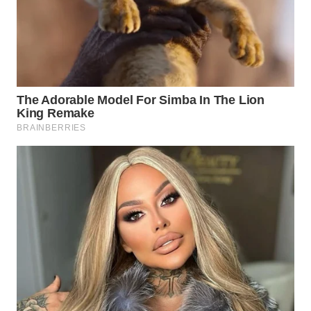
WN
CIREBON
WN
INDRAMAYU
WN
KUNINGAN
WN
MAJALENGKA
WN
SUBANG
WN
SUKABUMI