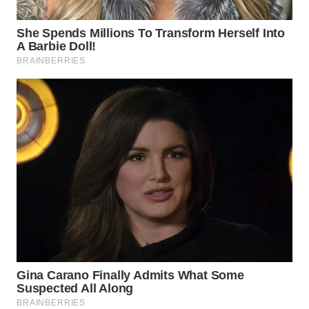
WN
PURWAKARTA
WN
PRIANGAN
TIMUR
WN
SEMARANG
WN
SOLO
WN
BOROBUDUR
WN