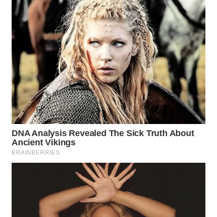
INFRASTRUKTUR
WAHANA
KONSUMEN
WAHANA
LISTRIK
WAHANA
TRAVEL
WAHANA
TV
WAHANANEWS
ID
WAHANANEWS