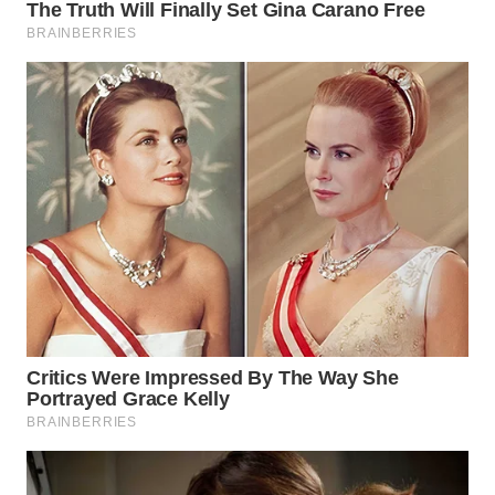
KARAWANG
WN
BEKASI
WN
BOGOR
WN
DEPOK
WN
TAPANULI
UTARA
WN
SAMOSIR