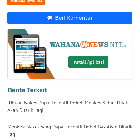
Wahananews Ntt
LAMPUNG
WN
Beri Komentar
JATENG
WN
NUSANTARA
Install Aplikasi
WN
JOGJA
WN
Berita Terkait
JATIM
Ribuan Nakes Dapat Insentif Dobel, Menkes Sebut Tidak
Akan Ditarik Lagi
WN
BALI
Menkes: Nakes yang Dapat Insentif Dobel Gak Akan Ditarik
WN
Lagi
KALBAR