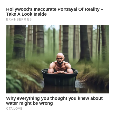
MADURA
WN
SURABAYA
WN
NATUNA
WN
BINTAN
WN
MANDALIKA
WN
LIKUPANG
WN