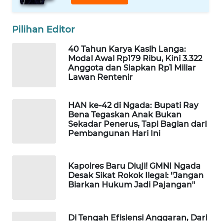
WAHANA
Pilihan Editor
HEALTH
40 Tahun Karya Kasih Langa:
Modal Awal Rp179 Ribu, Kini 3.322
WAHANA
Anggota dan Siapkan Rp1 Miliar
DESA
Lawan Rentenir
WISATA
HAN ke-42 di Ngada: Bupati Ray
LAPAK
Bena Tegaskan Anak Bukan
WAHANA
Sekadar Penerus, Tapi Bagian dari
Pembangunan Hari Ini
Wahana
Network
Kapolres Baru Diuji! GMNI Ngada
Desak Sikat Rokok Ilegal: "Jangan
KONSUMEN
Biarkan Hukum Jadi Pajangan"
LISTRIK
MASYARAKAT
Di Tengah Efisiensi Anggaran, Dari