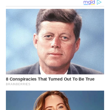
WN
SULUT
WN
MALUKU
WN
MALUT
WN
DAIRI
WN
DANAU
TOBA
WN