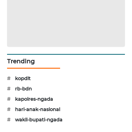
KRT
NEWS
KARING
NEWS
JURNAL
Trending
MARITIM
HUMBANG
#
kopdit
NEWS
#
rb-bdn
#
kapolres-ngada
GARONGGANG
NEWS
#
hari-anak-nasional
#
wakil-bupati-ngada
FISUELRI
ID