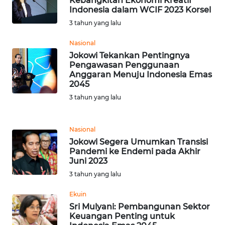
Kebangkitan Ekonomi Kreatif
Indonesia dalam WCIF 2023 Korsel
WN
3 tahun yang lalu
LABUHANBATU
Nasional
WN
Jokowi Tekankan Pentingnya
TAPANULI
Pengawasan Penggunaan
TENGAH
Anggaran Menuju Indonesia Emas
2045
3 tahun yang lalu
WN DELI
SERDANG
Nasional
WN
Jokowi Segera Umumkan Transisi
TEBING
Pandemi ke Endemi pada Akhir
TINGGI
Juni 2023
3 tahun yang lalu
WN
Ekuin
PAKPAK
Sri Mulyani: Pembangunan Sektor
Keuangan Penting untuk
WN