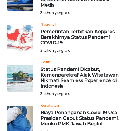
Medis
3 tahun yang lalu
WN
KALTENG
Nasional
Pemerintah Terbitkan Keppres
WN
Berakhirnya Status Pandemi
COVID-19
KALTARA
3 tahun yang lalu
WN
Ekuin
KALSEL
Status Pandemi Dicabut,
Kemenparekraf Ajak Wisatawan
WN
Nikmati Seamless Experience di
Indonesia
KALTIM
3 tahun yang lalu
WN
Kesehatan
SULSEL
Biaya Penanganan Covid-19 Usai
Presiden Cabut Status Pandemi,
WN
Menko PMK Jawab Begini
GORONTALO