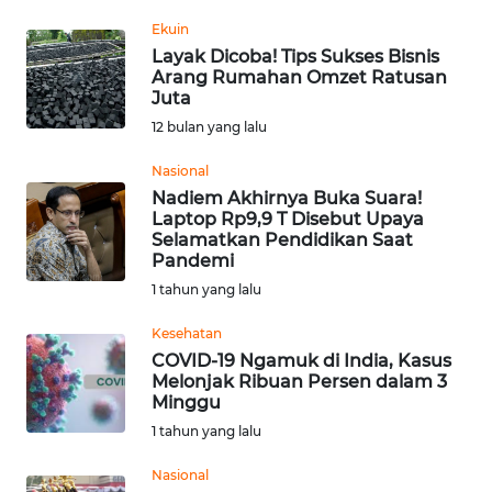
PEDOMAN
MEDIA
Ekuin
SIBER
Layak Dicoba! Tips Sukses Bisnis
Arang Rumahan Omzet Ratusan
Juta
REDAKSI
12 bulan yang lalu
KARIR
Nasional
Nadiem Akhirnya Buka Suara!
Laptop Rp9,9 T Disebut Upaya
DISCLAIMER
Selamatkan Pendidikan Saat
Pandemi
Wahana
1 tahun yang lalu
News
Regional
Kesehatan
COVID-19 Ngamuk di India, Kasus
Melonjak Ribuan Persen dalam 3
WN
Minggu
SUMUT
1 tahun yang lalu
WN
Nasional
JAKARTA