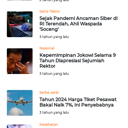
SULTENG
Sains-Tekno
WN
Sejak Pandemi Ancaman Siber di
SULBAR
RI Terendah, Ahli Waspada
'Soceng'
3 tahun yang lalu
WN
BABEL
Nasional
Kepemimpinan Jokowi Selama 9
WN
Tahun Diapresiasi Sejumlah
SUMBAR
Rektor
3 tahun yang lalu
WN
SUMSEL
Serba-serbi
Tahun 2024 Harga Tiket Pesawat
WN
Bakal Naik 7%, Ini Penyebabnya
BENGKULU
3 tahun yang lalu
WN
Kesehatan