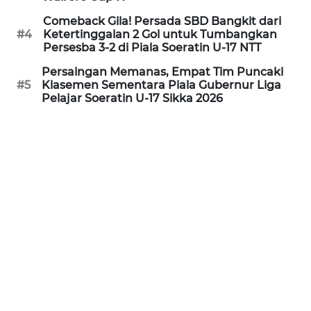
Comeback Gila! Persada SBD Bangkit dari
WN
#4
Ketertinggalan 2 Gol untuk Tumbangkan
PURWAKARTA
Persesba 3-2 di Piala Soeratin U-17 NTT
Persaingan Memanas, Empat Tim Puncaki
WN
#5
Klasemen Sementara Piala Gubernur Liga
PRIANGAN
Pelajar Soeratin U-17 Sikka 2026
TIMUR
WN
SEMARANG
WN
SOLO
WN
BOROBUDUR
WN