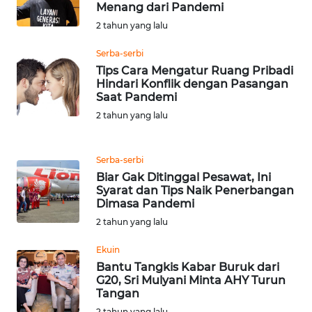
Menang dari Pandemi
BARAT
2 tahun yang lalu
WN
Serba-serbi
RIAU
Tips Cara Mengatur Ruang Pribadi
Hindari Konflik dengan Pasangan
WN
Saat Pandemi
SERAMBI
2 tahun yang lalu
WN
Serba-serbi
JAMBI
Biar Gak Ditinggal Pesawat, Ini
Syarat dan Tips Naik Penerbangan
WN
Dimasa Pandemi
SULTRA
2 tahun yang lalu
Ekuin
WN
NTB
Bantu Tangkis Kabar Buruk dari
G20, Sri Mulyani Minta AHY Turun
Tangan
WN
2 tahun yang lalu