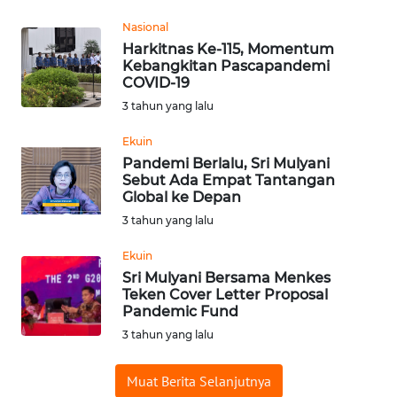
WN
PADANG
Nasional
LAWAS
Harkitnas Ke-115, Momentum
Kebangkitan Pascapandemi
COVID-19
WN
3 tahun yang lalu
SUMEDANG
Ekuin
WN
Pandemi Berlalu, Sri Mulyani
CIANJUR
Sebut Ada Empat Tantangan
Global ke Depan
3 tahun yang lalu
WN
KEPULAUAN
Ekuin
SERIBU
Sri Mulyani Bersama Menkes
Teken Cover Letter Proposal
WN
Pandemic Fund
TANGERANG
3 tahun yang lalu
WN
Muat Berita Selanjutnya
BINJAI