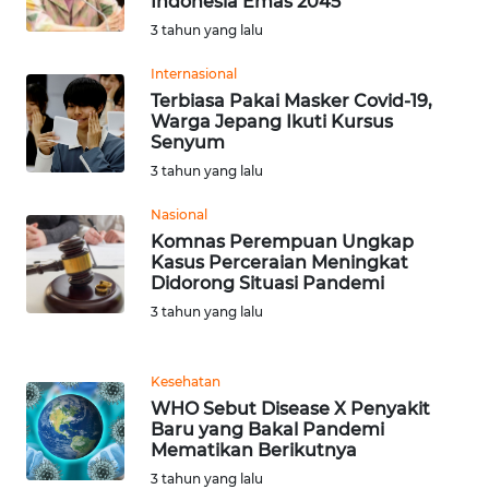
Indonesia Emas 2045
KARAWANG
3 tahun yang lalu
WN
Internasional
BEKASI
Terbiasa Pakai Masker Covid-19,
Warga Jepang Ikuti Kursus
Senyum
WN
3 tahun yang lalu
BOGOR
Nasional
WN
Komnas Perempuan Ungkap
DEPOK
Kasus Perceraian Meningkat
Didorong Situasi Pandemi
3 tahun yang lalu
WN
TAPANULI
UTARA
Kesehatan
WHO Sebut Disease X Penyakit
WN
Baru yang Bakal Pandemi
SAMOSIR
Mematikan Berikutnya
3 tahun yang lalu