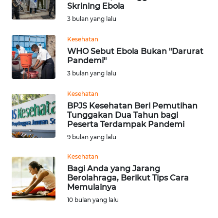
BAJO
Skrining Ebola
3 bulan yang lalu
OPINI
Kesehatan
WHO Sebut Ebola Bukan "Darurat
Informasi
Pandemi"
3 bulan yang lalu
INDEKS
BERITA
Kesehatan
BPJS Kesehatan Beri Pemutihan
KONTAK
Tunggakan Dua Tahun bagi
KAMI
Peserta Terdampak Pandemi
9 bulan yang lalu
INFO
Kesehatan
IKLAN
Bagi Anda yang Jarang
Berolahraga, Berikut Tips Cara
TENTANG
Memulainya
KAMI
10 bulan yang lalu