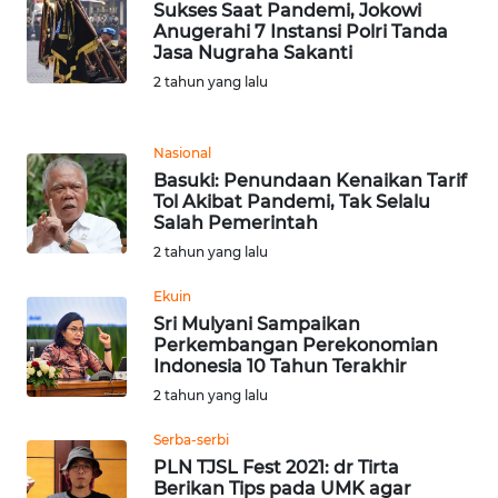
Sukses Saat Pandemi, Jokowi
Anugerahi 7 Instansi Polri Tanda
Jasa Nugraha Sakanti
WN
JABAR
2 tahun yang lalu
WN
Nasional
BANTEN
Basuki: Penundaan Kenaikan Tarif
Tol Akibat Pandemi, Tak Selalu
WN
Salah Pemerintah
NTT
2 tahun yang lalu
Ekuin
WN
KEPRI
Sri Mulyani Sampaikan
Perkembangan Perekonomian
Indonesia 10 Tahun Terakhir
WN
2 tahun yang lalu
PAPUA
Serba-serbi
WN
PLN TJSL Fest 2021: dr Tirta
PAPUA
Berikan Tips pada UMK agar