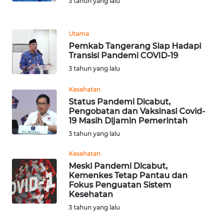
3 tahun yang lalu
WN
Utama
SULUT
Pemkab Tangerang Siap Hadapi
Transisi Pandemi COVID-19
WN
3 tahun yang lalu
MALUKU
Kesehatan
WN
Status Pandemi Dicabut,
MALUT
Pengobatan dan Vaksinasi Covid-
19 Masih Dijamin Pemerintah
3 tahun yang lalu
WN
DAIRI
Kesehatan
Meski Pandemi Dicabut,
WN
Kemenkes Tetap Pantau dan
DANAU
Fokus Penguatan Sistem
TOBA
Kesehatan
3 tahun yang lalu
WN