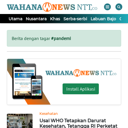
Utama
Nusantara
Khas
Serba-serbi
Labuan Bajo
Opi
WAHANA
Tutup
TV
Berita dengan tagar
#pandemi
UTAMA
NUSANTARA
KHAS
Install Aplikasi
SERBA-
SERBI
Kesehatan
Usai WHO Tetapkan Darurat
LABUAN
Kesehatan, Tetangga RI Perketat