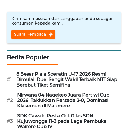
WN
Kirimkan masukan dan tanggapan anda sebagai
CIREBON
konsumen kepada kami.
Suara Pembaca
WN
INDRAMAYU
WN
Berita Populer
KUNINGAN
8 Besar Piala Soeratin U-17 2026 Resmi
WN
#1
Dimulai! Duel Sengit Wakil Terbaik NTT Siap
MAJALENGKA
Berebut Tiket Semifinal
Nirwana 04 Nagekeo Juara Pertiwi Cup
WN
#2
2026! Taklukkan Persada 2-0, Dominasi
SUBANG
Klasemen di Maumere
SDK Cawalo Pesta Gol, Gilas SDN
WN
#3
Kujuwongga 11-3 pada Laga Pembuka
SUKABUMI
Wairere Cup IV