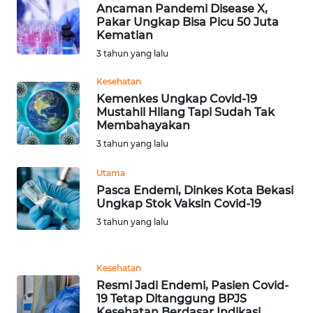
LAMPUNG
Ancaman Pandemi Disease X,
Pakar Ungkap Bisa Picu 50 Juta
Kematian
WN
JATENG
3 tahun yang lalu
Kesehatan
WN
Kemenkes Ungkap Covid-19
NUSANTARA
Mustahil Hilang Tapi Sudah Tak
Membahayakan
WN
3 tahun yang lalu
JOGJA
Utama
Pasca Endemi, Dinkes Kota Bekasi
WN
Ungkap Stok Vaksin Covid-19
JATIM
3 tahun yang lalu
WN
BALI
Kesehatan
Resmi Jadi Endemi, Pasien Covid-
WN
19 Tetap Ditanggung BPJS
Kesehatan Berdasar Indikasi
KALBAR