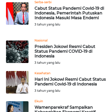
Serba-serbi
NIAS
Cabut Status Pandemi Covid-19 di
Indonesia, Pemerintah Putuskan
WN
Indonesia Masuki Masa Endemi
LANGKAT
3 tahun yang lalu
WN
TAPANULI
Nasional
SELATAN
Presiden Jokowi Resmi Cabut
Status Pandemi COVID-19 di
Indonesia
WN
3 tahun yang lalu
TANJUNG
LESUNG
Kesehatan
Hari Ini Jokowi Resmi Cabut Status
WN
Pandemi Covid-19 di Indonesia
KARO
3 tahun yang lalu
WN
Ekuin
SIMALUNGUN
Wamenparekraf Sampaikan