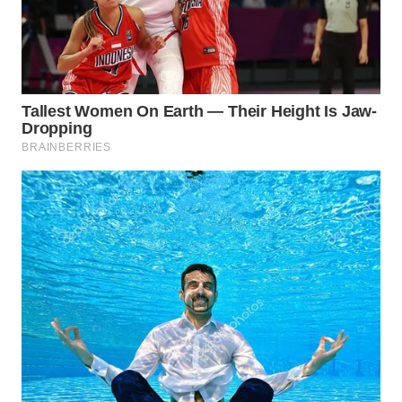
NIAS
WN
LANGKAT
WN
TAPANULI
SELATAN
WN
TANJUNG
LESUNG
WN
KARO
WN
SIMALUNGUN