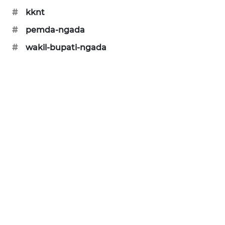
#
kknt
ENERGI
#
pemda-ngada
NEWS
#
wakil-bupati-ngada
CILEUNGSI
NEWS
BERKAT
NEWS
BERAMPU
NEWS
ANUGERAH
NEWS
AKHLAK
ID