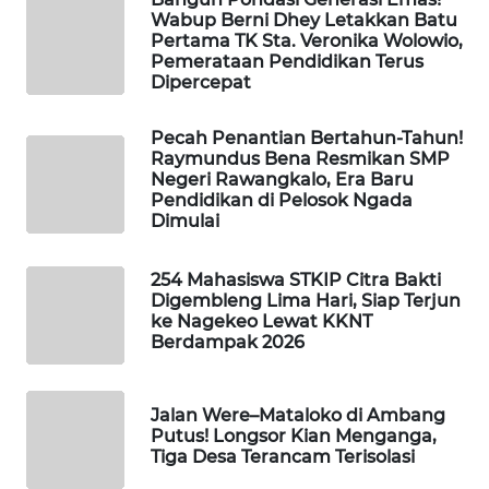
KELISTRIKAN
Wabup Berni Dhey Letakkan Batu
Pertama TK Sta. Veronika Wolowio,
Pemerataan Pendidikan Terus
WALINKI
Dipercepat
ID
Pecah Penantian Bertahun-Tahun!
MAWAKA
Raymundus Bena Resmikan SMP
ID
Negeri Rawangkalo, Era Baru
Pendidikan di Pelosok Ngada
Dimulai
MARTABAT
NET
254 Mahasiswa STKIP Citra Bakti
Digembleng Lima Hari, Siap Terjun
PLN
ke Nagekeo Lewat KKNT
WATCH
Berdampak 2026
MKLI
Jalan Were–Mataloko di Ambang
Putus! Longsor Kian Menganga,
LPKKI
Tiga Desa Terancam Terisolasi