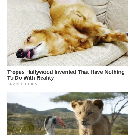
MADURA
WN
SURABAYA
WN
NATUNA
WN
BINTAN
WN
MANDALIKA
WN
LIKUPANG
WN