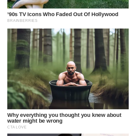
INFRASTRUKTUR
WAHANA
KONSUMEN
WAHANA
LISTRIK
WAHANA
TRAVEL
WAHANA
TV
WAHANANEWS
ID
WAHANANEWS