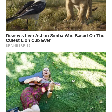
LABUANBAJO
WN
BORNEO
Wahana
Media
Group
WAHANA
NEWS
WAHANA
TANI
WAHANA
ADVOKAT
WAHANA