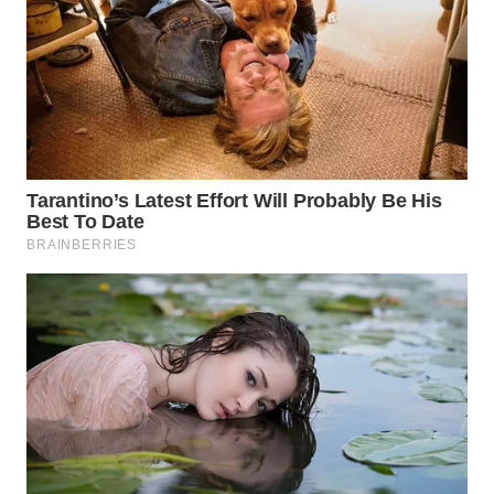
WN
PADANG
LAWAS
WN
SUMEDANG
WN
CIANJUR
WN
KEPULAUAN
SERIBU
WN
TANGERANG
WN
BINJAI