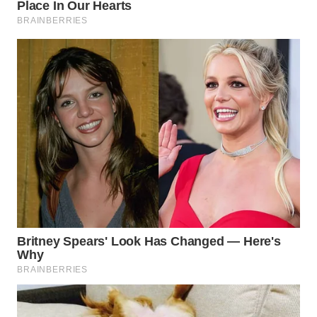
WN
PURWAKARTA
WN
PRIANGAN
TIMUR
WN
SEMARANG
WN
SOLO
WN
BOROBUDUR
WN