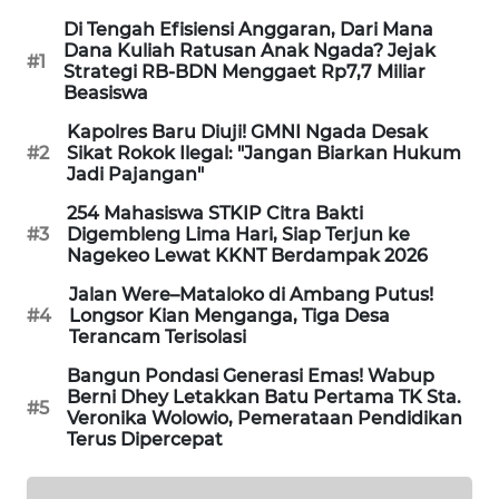
NEWS
Di Tengah Efisiensi Anggaran, Dari Mana
Dana Kuliah Ratusan Anak Ngada? Jejak
#1
SIDIKALANG
Strategi RB-BDN Menggaet Rp7,7 Miliar
NEWS
Beasiswa
Kapolres Baru Diuji! GMNI Ngada Desak
SIBARAGAS
#2
Sikat Rokok Ilegal: "Jangan Biarkan Hukum
NEWS
Jadi Pajangan"
254 Mahasiswa STKIP Citra Bakti
METRO
#3
Digembleng Lima Hari, Siap Terjun ke
SIANTAR
Nagekeo Lewat KKNT Berdampak 2026
NEWS
Jalan Were–Mataloko di Ambang Putus!
#4
Longsor Kian Menganga, Tiga Desa
METRO
Terancam Terisolasi
MEDAN
Bangun Pondasi Generasi Emas! Wabup
NEWS
Berni Dhey Letakkan Batu Pertama TK Sta.
#5
Veronika Wolowio, Pemerataan Pendidikan
Terus Dipercepat
METRO
JAKARTA
NEWS