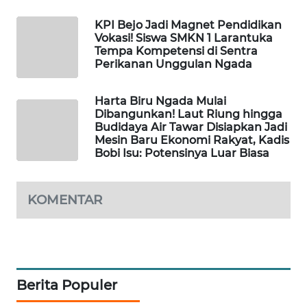
LKKI
KPI Bejo Jadi Magnet Pendidikan
Vokasi! Siswa SMKN 1 Larantuka
KOPEKLIN
Tempa Kompetensi di Sentra
Perikanan Unggulan Ngada
PORTAL
KONSUMEN
Harta Biru Ngada Mulai
Dibangunkan! Laut Riung hingga
Budidaya Air Tawar Disiapkan Jadi
FORWAMKI
Mesin Baru Ekonomi Rakyat, Kadis
Bobi Isu: Potensinya Luar Biasa
ALPERKLINAS
KOMENTAR
FORJASIDA
TAMBANG
NEWS
Berita Populer
SITUNGIR