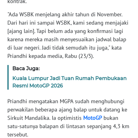
kontrak.
"Ada WSBK menjelang akhir tahun di November.
WN
JABAR
Dari hari ini sampai WSBK, kami sedang menjajaki
[ajang lain]. Tapi belum ada yang konfirmasi lagi
WN
karena mereka masih menyesuaikan jadwal balap
BANTEN
di luar negeri. Jadi tidak semudah itu juga," kata
Priandhi kepada media, Rabu (23/3).
WN
NTT
Baca Juga:
Kuala Lumpur Jadi Tuan Rumah Pembukaan
WN
Resmi MotoGP 2026
KEPRI
Priandhi mengatakan MGPA sudah menghubungi
WN
perwakilan beberapa ajang balap untuk datang ke
PAPUA
Sirkuit Mandalika. Ia optimistis
MotoGP
bukan
satu-satunya balapan di lintasan sepanjang 4,3 km
WN
tersebut.
PAPUA