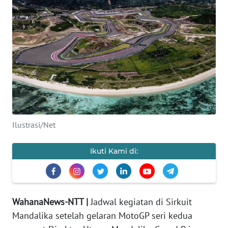
BAJO
OPINI
Informasi
INDEKS
BERITA
KONTAK
Ilustrasi/Net
KAMI
Ikuti Kami di:
INFO
IKLAN
TENTANG
WahanaNews-NTT |
Jadwal kegiatan di Sirkuit
KAMI
Mandalika setelah gelaran MotoGP seri kedua