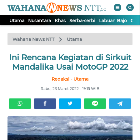
Utama
Nusantara
Khas
Serba-serbi
Labuan Bajo
Opi
WAHANA
Tutup
TV
Wahana News NTT
Utama
Ini Rencana Kegiatan di Sirkuit
UTAMA
Mandalika Usai MotoGP 2022
NUSANTARA
Redaksi - Utama
Rabu, 23 Maret 2022 - 19:15 WIB
KHAS
SERBA-
SERBI
LABUAN