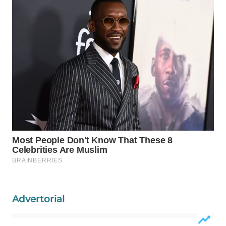
CO ID
WAHANANEWS
NET
WAHANA
SPORT
WAHANA
UMKM
WAHANA
SELEB
WAHANA
PERSONA
Advertorial
WAHANA
OTOMOTIF