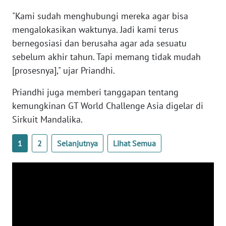
BARAT
"Kami sudah menghubungi mereka agar bisa
mengalokasikan waktunya. Jadi kami terus
WN
bernegosiasi dan berusaha agar ada sesuatu
RIAU
sebelum akhir tahun. Tapi memang tidak mudah
[prosesnya]," ujar Priandhi.
WN
SERAMBI
Priandhi juga memberi tanggapan tentang
kemungkinan GT World Challenge Asia digelar di
WN
JAMBI
Sirkuit Mandalika.
1
2
Selanjutnya
Lihat Semua
WN
SULTRA
WN
NTB
WN