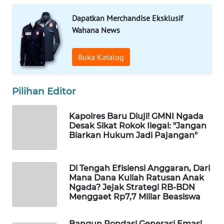
Dapatkan Merchandise Eksklusif
WAHANA
Wahana News
HEALTH
Buka Katalog
WAHANA
DESA
WISATA
Pilihan Editor
LAPAK
Kapolres Baru Diuji! GMNI Ngada
WAHANA
Desak Sikat Rokok Ilegal: "Jangan
Biarkan Hukum Jadi Pajangan"
Wahana
Network
Di Tengah Efisiensi Anggaran, Dari
Mana Dana Kuliah Ratusan Anak
KONSUMEN
Ngada? Jejak Strategi RB-BDN
LISTRIK
Menggaet Rp7,7 Miliar Beasiswa
MASYARAKAT
Bangun Pondasi Generasi Emas!