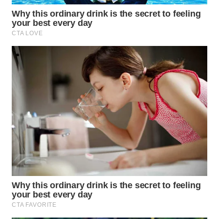
WN
LABUHANBATU
WN
TAPANULI
TENGAH
WN DELI
SERDANG
WN
TEBING
TINGGI
WN
PAKPAK
WN