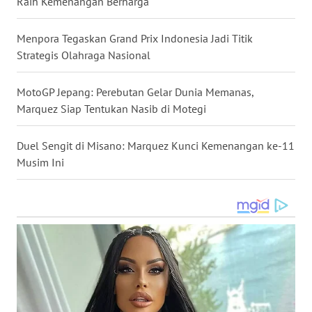
Raih Kemenangan Berharga
WN
Menpora Tegaskan Grand Prix Indonesia Jadi Titik
KALTENG
Strategis Olahraga Nasional
WN
MotoGP Jepang: Perebutan Gelar Dunia Memanas,
KALTARA
Marquez Siap Tentukan Nasib di Motegi
WN
Duel Sengit di Misano: Marquez Kunci Kemenangan ke-11
KALSEL
Musim Ini
WN
KALTIM
WN
SULSEL
WN
GORONTALO