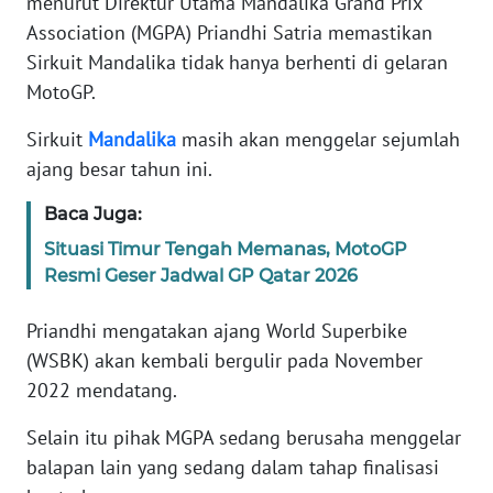
menurut Direktur Utama Mandalika Grand Prix
PEDOMAN
MEDIA
Association (MGPA) Priandhi Satria memastikan
SIBER
Sirkuit Mandalika tidak hanya berhenti di gelaran
MotoGP.
REDAKSI
Sirkuit
Mandalika
masih akan menggelar sejumlah
ajang besar tahun ini.
KARIR
Baca Juga:
DISCLAIMER
Situasi Timur Tengah Memanas, MotoGP
Resmi Geser Jadwal GP Qatar 2026
Wahana
News
Regional
Priandhi mengatakan ajang World Superbike
(WSBK) akan kembali bergulir pada November
WN
2022 mendatang.
SUMUT
Selain itu pihak MGPA sedang berusaha menggelar
WN
balapan lain yang sedang dalam tahap finalisasi
JAKARTA