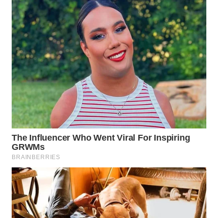
KARAWANG
WN
BEKASI
WN
BOGOR
WN
DEPOK
WN
TAPANULI
UTARA
WN
SAMOSIR