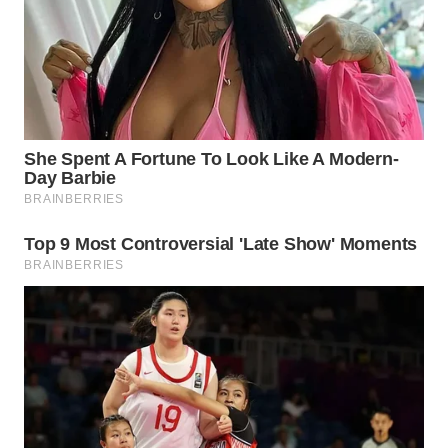
WN
SULUT
WN
MALUKU
WN
MALUT
WN
DAIRI
WN
DANAU
TOBA
WN