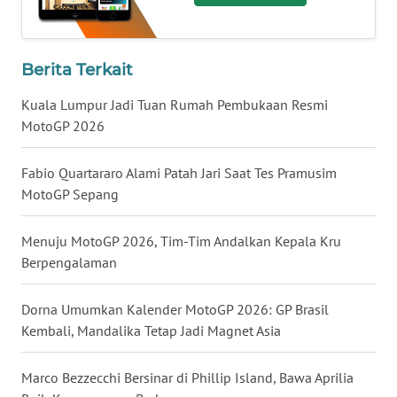
LAMPUNG
WN
Berita Terkait
JATENG
Kuala Lumpur Jadi Tuan Rumah Pembukaan Resmi
WN
MotoGP 2026
NUSANTARA
Fabio Quartararo Alami Patah Jari Saat Tes Pramusim
WN
MotoGP Sepang
JOGJA
Menuju MotoGP 2026, Tim-Tim Andalkan Kepala Kru
WN
Berpengalaman
JATIM
Dorna Umumkan Kalender MotoGP 2026: GP Brasil
WN
Kembali, Mandalika Tetap Jadi Magnet Asia
BALI
Marco Bezzecchi Bersinar di Phillip Island, Bawa Aprilia
WN
KALBAR