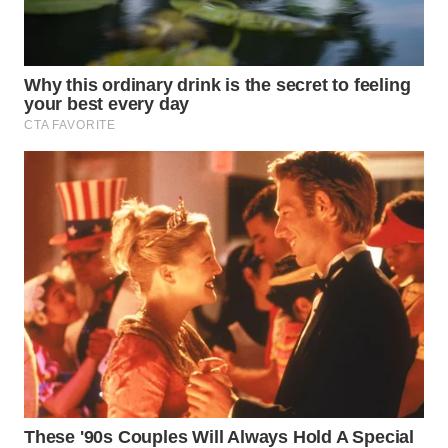
WN
CIREBON
WN
INDRAMAYU
WN
KUNINGAN
WN
MAJALENGKA
WN
SUBANG
WN
SUKABUMI