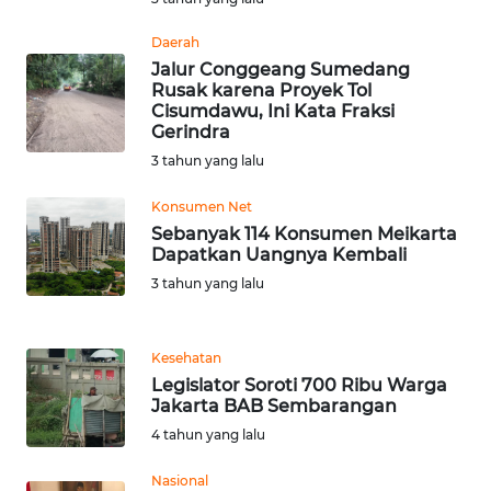
BARAT
Daerah
Jalur Conggeang Sumedang
WN
Rusak karena Proyek Tol
RIAU
Cisumdawu, Ini Kata Fraksi
Gerindra
WN
3 tahun yang lalu
SERAMBI
Konsumen Net
WN
Sebanyak 114 Konsumen Meikarta
Dapatkan Uangnya Kembali
JAMBI
3 tahun yang lalu
WN
SULTRA
Kesehatan
Legislator Soroti 700 Ribu Warga
WN
Jakarta BAB Sembarangan
NTB
4 tahun yang lalu
WN
Nasional