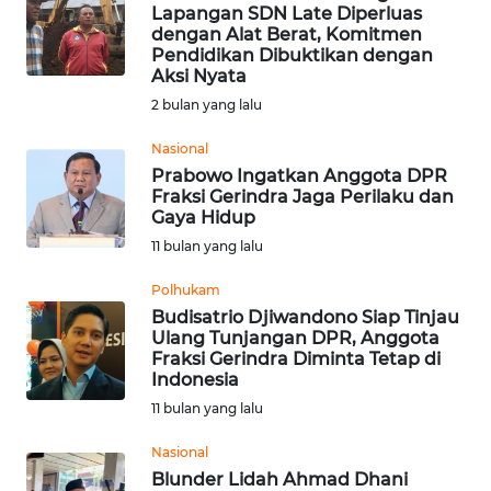
BAJO
Lapangan SDN Late Diperluas
dengan Alat Berat, Komitmen
Pendidikan Dibuktikan dengan
OPINI
Aksi Nyata
2 bulan yang lalu
Informasi
Nasional
INDEKS
Prabowo Ingatkan Anggota DPR
BERITA
Fraksi Gerindra Jaga Perilaku dan
Gaya Hidup
11 bulan yang lalu
KONTAK
KAMI
Polhukam
Budisatrio Djiwandono Siap Tinjau
INFO
Ulang Tunjangan DPR, Anggota
IKLAN
Fraksi Gerindra Diminta Tetap di
Indonesia
11 bulan yang lalu
TENTANG
KAMI
Nasional
Blunder Lidah Ahmad Dhani