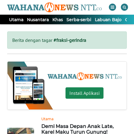
Utama
Nusantara
Khas
Serba-serbi
Labuan Bajo
Opi
WAHANA
Tutup
TV
Berita dengan tagar
#fraksi-gerindra
UTAMA
NUSANTARA
KHAS
Install Aplikasi
SERBA-
SERBI
Utama
Demi Masa Depan Anak Late,
LABUAN
Karel Maku Turun Gunung!