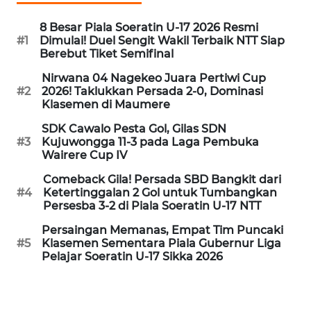
8 Besar Piala Soeratin U-17 2026 Resmi
WN
#1
Dimulai! Duel Sengit Wakil Terbaik NTT Siap
SULUT
Berebut Tiket Semifinal
Nirwana 04 Nagekeo Juara Pertiwi Cup
WN
#2
2026! Taklukkan Persada 2-0, Dominasi
MALUKU
Klasemen di Maumere
SDK Cawalo Pesta Gol, Gilas SDN
WN
#3
Kujuwongga 11-3 pada Laga Pembuka
MALUT
Wairere Cup IV
Comeback Gila! Persada SBD Bangkit dari
WN
#4
Ketertinggalan 2 Gol untuk Tumbangkan
DAIRI
Persesba 3-2 di Piala Soeratin U-17 NTT
Persaingan Memanas, Empat Tim Puncaki
WN
#5
Klasemen Sementara Piala Gubernur Liga
DANAU
Pelajar Soeratin U-17 Sikka 2026
TOBA
WN