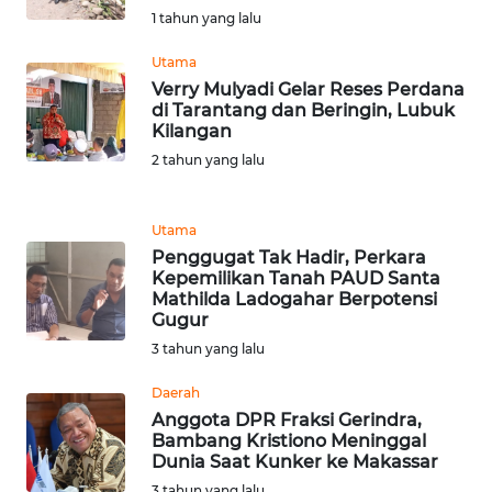
1 tahun yang lalu
WN
Utama
JABAR
Verry Mulyadi Gelar Reses Perdana
di Tarantang dan Beringin, Lubuk
Kilangan
WN
BANTEN
2 tahun yang lalu
WN
Utama
NTT
Penggugat Tak Hadir, Perkara
Kepemilikan Tanah PAUD Santa
WN
Mathilda Ladogahar Berpotensi
KEPRI
Gugur
3 tahun yang lalu
WN
Daerah
PAPUA
Anggota DPR Fraksi Gerindra,
Bambang Kristiono Meninggal
WN
Dunia Saat Kunker ke Makassar
PAPUA
3 tahun yang lalu