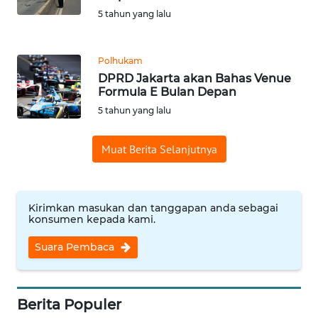
5 tahun yang lalu
WN
KALTENG
Polhukam
DPRD Jakarta akan Bahas Venue
WN
Formula E Bulan Depan
KALTARA
5 tahun yang lalu
WN
Muat Berita Selanjutnya
KALSEL
WN
Kirimkan masukan dan tanggapan anda sebagai
KALTIM
konsumen kepada kami.
Suara Pembaca
WN
SULSEL
WN
Berita Populer
GORONTALO