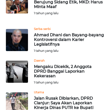
PEDOMAN
Berujung Sidang Etik, MKD: Harus
MEDIA
Minta Maaf
SIBER
1 tahun yang lalu
REDAKSI
Serba-serbi
Ahmad Dhani dan Bayang-bayang
KARIR
Kontroversi dalam Karier
Legislatifnya
DISCLAIMER
1 tahun yang lalu
Daerah
Wahana
Mengaku Dicekik, 2 Anggota
News
DPRD Banggai Laporkan
Regional
Kekerasan
1 tahun yang lalu
WN
SUMUT
Utama
Jalan Rusak Dibiarkan, DPRD
Cianjur: Saya Akan Laporkan
WN
Kinerja Dinas PUTR ke Bupati
JAKARTA