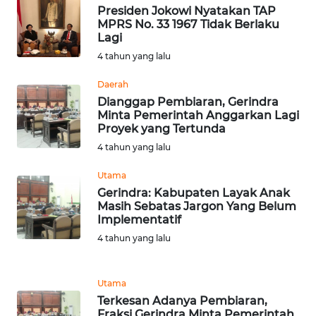
SULTENG
Presiden Jokowi Nyatakan TAP
MPRS No. 33 1967 Tidak Berlaku
Lagi
WN
4 tahun yang lalu
SULBAR
Daerah
WN
Dianggap Pembiaran, Gerindra
BABEL
Minta Pemerintah Anggarkan Lagi
Proyek yang Tertunda
WN
4 tahun yang lalu
SUMBAR
Utama
Gerindra: Kabupaten Layak Anak
WN
Masih Sebatas Jargon Yang Belum
SUMSEL
Implementatif
4 tahun yang lalu
WN
BENGKULU
Utama
Terkesan Adanya Pembiaran,
WN
Fraksi Gerindra Minta Pemerintah