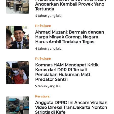
LAMPUNG
Anggarkan Kembali Proyek Yang
Tertunda
WN
4 tahun yang lalu
JATENG
Polhukam
Ahmad Muzani: Bermain dengan
WN
Harga Minyak Goreng, Negara
NUSANTARA
Harus Ambil Tindakan Tegas
4 tahun yang lalu
WN
JOGJA
Polhukam
Komnas HAM Mendapat Kritik
Keras dari DPR RI Terkait
WN
Penolakan Hukuman Mati
JATIM
Predator Santri
5 tahun yang lalu
WN
BALI
Peristiwa
Anggota DPRD Ini Ancam Viralkan
Video Direksi TransJakarta Nonton
WN
Striptis di Kafe
KALBAR